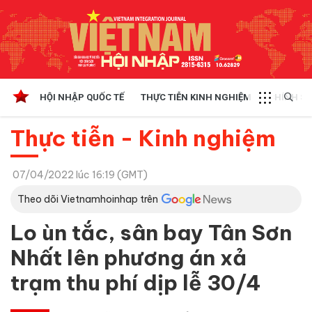
HỘI NHẬP QUỐC TẾ
THỰC TIỄN KINH NGHIỆM
CHÍNH SÁ
Thực tiễn - Kinh nghiệm
07/04/2022 lúc 16:19 (GMT)
Theo dõi Vietnamhoinhap trên
Lo ùn tắc, sân bay Tân Sơn
Nhất lên phương án xả
trạm thu phí dịp lễ 30/4