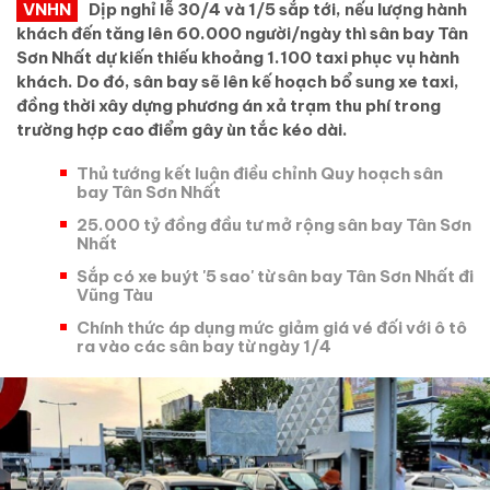
VNHN
Dịp nghỉ lễ 30/4 và 1/5 sắp tới, nếu lượng hành
khách đến tăng lên 60.000 người/ngày thì sân bay Tân
Sơn Nhất dự kiến thiếu khoảng 1.100 taxi phục vụ hành
khách. Do đó, sân bay sẽ lên kế hoạch bổ sung xe taxi,
đồng thời xây dựng phương án xả trạm thu phí trong
trường hợp cao điểm gây ùn tắc kéo dài.
Thủ tướng kết luận điều chỉnh Quy hoạch sân
bay Tân Sơn Nhất
25.000 tỷ đồng đầu tư mở rộng sân bay Tân Sơn
Nhất
Sắp có xe buýt '5 sao' từ sân bay Tân Sơn Nhất đi
Vũng Tàu
Chính thức áp dụng mức giảm giá vé đối với ô tô
ra vào các sân bay từ ngày 1/4