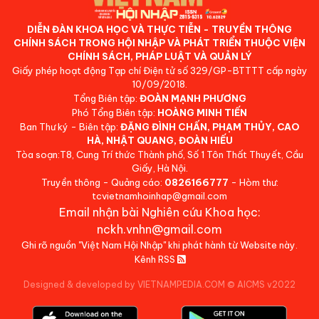
DIỄN ĐÀN KHOA HỌC VÀ THỰC TIỄN - TRUYỀN THÔNG
CHÍNH SÁCH TRONG HỘI NHẬP VÀ PHÁT TRIỂN THUỘC VIỆN
CHÍNH SÁCH, PHÁP LUẬT VÀ QUẢN LÝ
Giấy phép hoạt động Tạp chí Điện tử số 329/GP-BTTTT cấp ngày
10/09/2018.
Tổng Biên tập:
ĐOÀN MẠNH PHƯƠNG
Phó Tổng Biên tập:
HOÀNG MINH TIẾN
Ban Thư ký - Biên tập:
ĐẶNG ĐÌNH CHẤN, PHẠM THỦY, CAO
HÀ, NHẬT QUANG, ĐOÀN HIẾU
Tòa soạn:T8, Cung Trí thức Thành phố, Số 1 Tôn Thất Thuyết, Cầu
Giấy, Hà Nội.
Truyền thông - Quảng cáo:
0826166777
- Hòm thư:
tcvietnamhoinhap@gmail.com
Email nhận bài Nghiên cứu Khoa học:
nckh.vnhn@gmail.com
Ghi rõ nguồn "Việt Nam Hội Nhập" khi phát hành từ Website này.
Kênh RSS
Designed & developed by VIETNAMPEDIA.COM
©
AICMS v2022