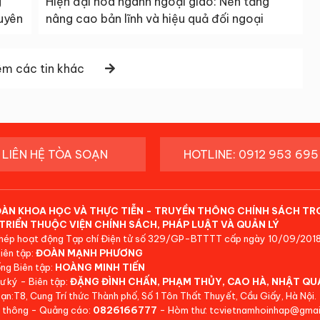
g
Hiện đại hóa ngành ngoại giao: Nền tảng
guyên
nâng cao bản lĩnh và hiệu quả đối ngoại
m các tin khác
LIÊN HỆ TÒA SOẠN
HOTLINE: 0912 953 695
ĐÀN KHOA HỌC VÀ THỰC TIỄN - TRUYỀN THÔNG CHÍNH SÁCH TR
TRIỂN THUỘC VIỆN CHÍNH SÁCH, PHÁP LUẬT VÀ QUẢN LÝ
hép hoạt động Tạp chí Điện tử số 329/GP-BTTTT cấp ngày 10/09/2018
iên tập:
ĐOÀN MẠNH PHƯƠNG
ng Biên tập:
HOÀNG MINH TIẾN
ư ký - Biên tập:
ĐẶNG ĐÌNH CHẤN, PHẠM THỦY, CAO HÀ, NHẬT QU
ạn:T8, Cung Trí thức Thành phố, Số 1 Tôn Thất Thuyết, Cầu Giấy, Hà Nội.
 thông - Quảng cáo:
0826166777
- Hòm thư: tcvietnamhoinhap@gmai