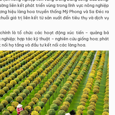
ờng liên kết phát triển vùng trong lĩnh vực nông nghiệp
hương hiệu làng hoa truyền thống Mỹ Phong và Sa Đéc ra
uỗi giá trị liên kết từ sản xuất đến tiêu thụ và dịch vụ
 chính là tổ chức các hoạt động xúc tiến – quảng bá
ng nghiệp; hợp tác kỹ thuật – nghiên cứu giống hoa; phát
t nối hạ tầng và đầu tư kết nối các làng hoa.