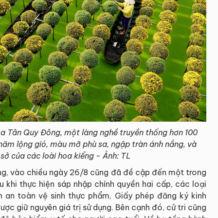
oa Tân Quy Đông, một làng nghề truyền thống hơn 100
năm lộng gió, màu mỡ phù sa, ngập tràn ánh nắng, và
sở của các loài hoa kiểng - Ảnh: TL
hong, vào chiều ngày 26/8 cũng đã đề cập đến một trong
u khi thực hiện sáp nhập chính quyền hai cấp, các loại
n an toàn vệ sinh thực phẩm, Giấy phép đăng ký kinh
ợc giữ nguyên giá trị sử dụng. Bên cạnh đó, cử tri cũng