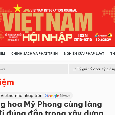
IỆM
CHÍNH SÁCH VÀ PHÁT TRIỂN
NGHIÊN CỨU PHÁP LUẬT
TH
HÓA XÃ HỘI
CHÍNH SÁCH
ews
Tỷ giá hối đoái, tỷ giá n
hiệm
 TIỄN QUẢN LÝ
VIỆT NAM ĐIỂM ĐẾN
 Vietnamhoinhap trên
ng hoa Mỹ Phong cùng làng
i đúng đắn trong xây dựng