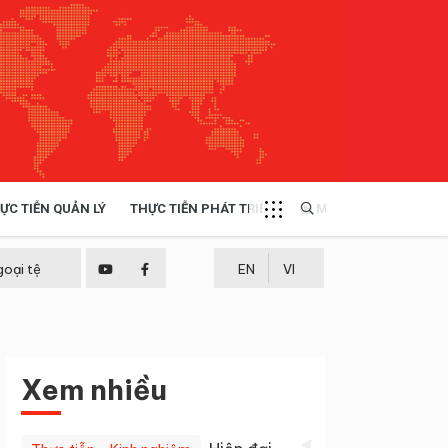
ỰC TIỄN QUẢN LÝ
THỰC TIỄN PHÁT TRIỂN
MULTIMEDIA
TÀI NGUYÊN - MÔI TRƯỜNG
goại tệ
EN
VI
THỰC TIỄN - KINH NGHIỆM
Xem nhiều