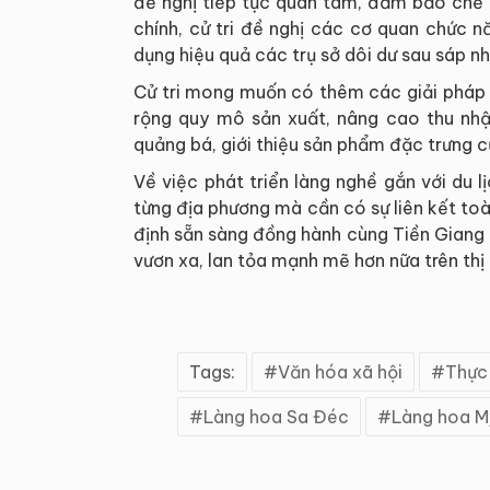
đề nghị tiếp tục quan tâm, đảm bảo chế 
chính, cử tri đề nghị các cơ quan chức 
dụng hiệu quả các trụ sở dôi dư sau sáp n
Cử tri mong muốn có thêm các giải pháp 
rộng quy mô sản xuất, nâng cao thu nh
quảng bá, giới thiệu sản phẩm đặc trưng c
Về việc phát triển làng nghề gắn với du 
từng địa phương mà cần có sự liên kết to
định sẵn sàng đồng hành cùng Tiền Giang
vươn xa, lan tỏa mạnh mẽ hơn nữa trên thị 
Tags:
Văn hóa xã hội
Thực 
Làng hoa Sa Đéc
Làng hoa M