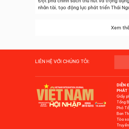
Đột phá chính sách thu hút và trọng dụn
nhân tài, tạo động lực phát triển Thái N
Xem thê
LIÊN HỆ VỚI CHÚNG TÔI:
DIỄN 
PHÁT 
Giấy p
Tổng B
Phó Tổ
Ban Th
Tòa so
Truyền