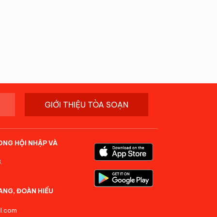
GIỚI THIỆU TÒA SOẠN
ONG HỘI NHẬP VÀ
.
ANG, ĐOÀN HIẾU
l.com