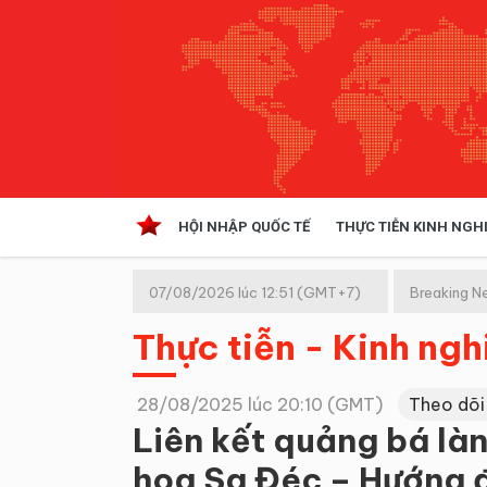
HỘI NHẬP QUỐC TẾ
THỰC TIỄN KINH NGH
HỘI NHẬP QUỐC TẾ
VĂN 
07/08/2026 lúc 12:51 (GMT+7)
Breaking N
Kinh tế hội nhập
Thực tiễn - Kinh ng
Doanh nghiệp
NGHIÊN CỨU PHÁP LUẬT
THỰC
28/08/2025 lúc 20:10 (GMT)
Theo dõi
Liên kết quảng bá là
hoa Sa Đéc – Hướng đ