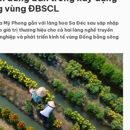
ng vùng ĐBSCL
oa Mỹ Phong gắn với làng hoa Sa Đéc sau sáp nhập
 giá trị thương hiệu cho cả hai làng nghề truyền
g nghiệp và phát triển kinh tế vùng Đồng bằng sông