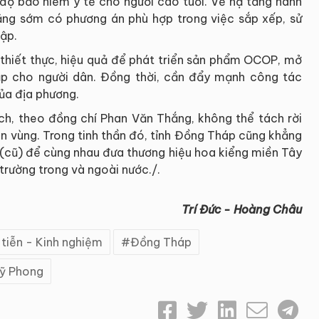
độ bảo hiểm y tế cho người cao tuổi. Về hạ tầng hành
năng sớm có phương án phù hợp trong việc sắp xếp, sử
hập.
thiết thực, hiệu quả để phát triển sản phẩm OCOP, mở
ập cho người dân. Đồng thời, cần đẩy mạnh công tác
ủa địa phương.
lịch, theo đồng chí Phan Văn Thắng, không thể tách rời
àn vùng. Trong tinh thần đó, tỉnh Đồng Tháp cũng khẳng
 (cũ) để cùng nhau đưa thương hiệu hoa kiểng miền Tây
trường trong và ngoài nước./.
Trí Đức - Hoàng Châu
tiễn - Kinh nghiệm
Đồng Tháp
ỹ Phong