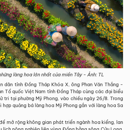
hững làng hoa lớn nhất của miền Tây - Ảnh: TL
hân dân tỉnh Đồng Tháp Khóa X, ông Phan Văn Thắng -
trận Tổ quốc Việt Nam tỉnh Đồng Tháp cùng các đại biểu
cử tri tại phường Mỹ Phong, vào chiều ngày 26/8. Trong
i hợp quảng bá làng hoa Mỹ Phong gắn với làng hoa Sa
để mở rộng không gian phát triển ngành hoa kiểng, lan
du lịch nông nghiệp liên vùng Đồng bằng sông Cửu Long.