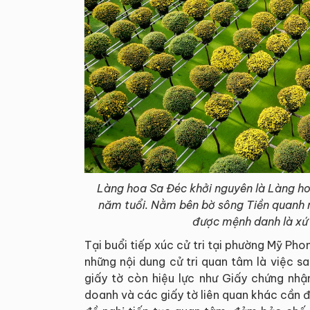
Làng hoa Sa Đéc khởi nguyên là Làng h
năm tuổi. Nằm bên bờ sông Tiền quanh 
được mệnh danh là xứ 
Tại buổi tiếp xúc cử tri tại phường Mỹ P
những nội dung cử tri quan tâm là việc sa
giấy tờ còn hiệu lực như Giấy chứng nhậ
doanh và các giấy tờ liên quan khác cần đư