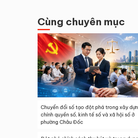
Cùng chuyên mục
Chuyển đổi số tạo đột phá trong xây dự
chính quyền số, kinh tế số và xã hội số ở
phường Châu Đốc