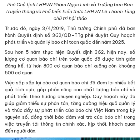
Phó Chủ tịch LHHVN Phạm Ngọc Linh và Trưởng ban Ban
Truyền thông và Phổ biến kiến thức LHHVN Lê Thanh Tùng
chủ trì hội thảo
Trước đó, ngày 3/4/2019, Thủ tướng Chính phủ đã ban
hành Quyết định số 362/QĐ-TTg phê duyệt Quy hoạch
phát triển và quản lý báo chí toàn quốc đến năm 2025.
Sau hơn 5 năm thực hiện Quyết định 362, hiện nay, số
lượng cơ quan báo chí trên toàn quốc đã được tinh giản
đáng kể, từ hơn 800 cơ quan báo chí xuống còn khoảng
500 cơ quan.
Việc sắp xếp lại các cơ quan báo chí đã đem lại nhiều kết
quả tích cực, góp phần nâng cao chất lượng báo chí và
phát triển theo hướng chuyên nghiệp.
Quy hoạch này đã
giúp giảm thiểu sự phân tán, tăng cường hiệu quả quản lý
và thúc đẩy sự phát triển của báo chí Việt Nam trong kỷ
nguyên số, đồng thời bảo đảm vai trò của báo chí trong
việc truyền tải thông tin chính xác, kịp thời, khách quan
đến người dân.