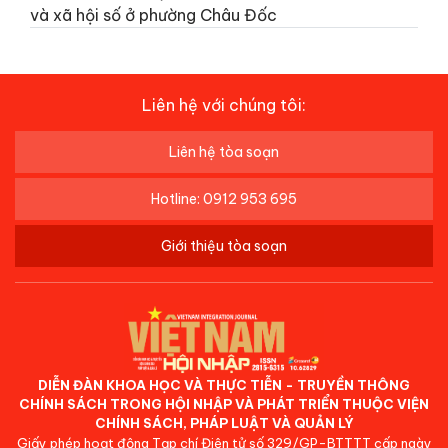
và xã hội số ở phường Châu Đốc
Liên hệ với chúng tôi:
Liên hệ tòa soạn
Hotline: 0912 953 695
Giới thiệu tòa soạn
DIỄN ĐÀN KHOA HỌC VÀ THỰC TIỄN - TRUYỀN THÔNG
CHÍNH SÁCH TRONG HỘI NHẬP VÀ PHÁT TRIỂN THUỘC VIỆN
CHÍNH SÁCH, PHÁP LUẬT VÀ QUẢN LÝ
Giấy phép hoạt động Tạp chí Điện tử số 329/GP-BTTTT cấp ngày