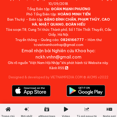
10/09/2018.
Tổng Biên tập:
ĐOÀN MẠNH PHƯƠNG
Phó Tổng Biên tập:
HOÀNG MINH TIẾN
Ban Thư ký - Biên tập:
ĐẶNG ĐÌNH CHẤN, PHẠM THỦY, CAO
HÀ, NHẬT QUANG, ĐOÀN HIẾU
Tòa soạn:T8, Cung Trí thức Thành phố, Số 1 Tôn Thất Thuyết, Cầu
Giấy, Hà Nội.
Truyền thông - Quảng cáo:
0826166777
- Hòm thư:
tcvietnamhoinhap@gmail.com
Email nhận bài Nghiên cứu Khoa học:
nckh.vnhn@gmail.com
Ghi rõ nguồn "Việt Nam Hội Nhập" khi phát hành từ Website này.
Kênh RSS
Designed & developed by VIETNAMPEDIA.COM
©
AICMS v2022
Trang chủ
Mới nhất
eMagazines
Video
Tỷ giá ngoại tệ
Ngôn ngữ