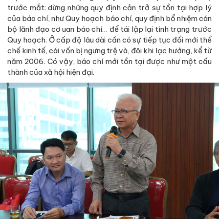
trước mắt: dừng những quy định cản trở sự tồn tại hợp lý
của báo chí, như Quy hoạch báo chí, quy định bổ nhiệm cán
bộ lãnh đạo cơ uan báo chí… để tái lập lại tình trạng trước
Quy hoạch. Ở cấp độ lâu dài cần có sự tiếp tục đổi mới thể
chế kinh tế, cái vốn bị ngưng trệ và, đôi khi lạc hướng, kể từ
năm 2006. Có vậy, báo chí mới tồn tại được như một cấu
thành của xã hội hiện đại.