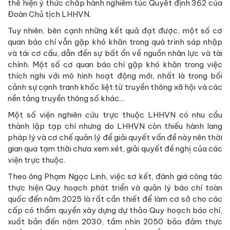
thể hiện ý thức chấp hành nghiêm túc Quyết định 362 của
Đoàn Chủ tịch LHHVN.
Tuy nhiên, bên cạnh những kết quả đạt được, một số cơ
quan báo chí vẫn gặp khó khăn trong quá trình sáp nhập
và tái cơ cấu, dẫn đến sự bất ổn về nguồn nhân lực và tài
chính. Một số cơ quan báo chí gặp khó khăn trong việc
thích nghi với mô hình hoạt động mới, nhất là trong bối
cảnh sự cạnh tranh khốc liệt từ truyền thông xã hội và các
nền tảng truyền thông số khác…
Một số viện nghiên cứu trực thuộc LHHVN có nhu cầu
thành lập tạp chí nhưng do LHHVN còn thiếu hành lang
pháp lý và cơ chế quản lý để giải quyết vấn đề này nên thời
gian qua tạm thời chưa xem xét, giải quyết đề nghị của các
viện trực thuộc.
Theo ông Phạm Ngọc Linh, việc sơ kết, đánh giá công tác
thực hiện Quy hoạch phát triển và quản lý báo chí toàn
quốc đến năm 2025 là rất cần thiết để làm cơ sở cho các
cấp có thẩm quyền xây dựng dự thảo Quy hoạch báo chí,
xuất bản đến năm 2030, tầm nhìn 2050 bảo đảm thực