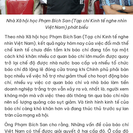
Nhà Xã hội học Phạm Bích San (Tạp chí Kinh tế nghe nhìn
Việt Nam) phát biểu
Theo nhà Xã hội học Phạm Bích San (Tạp chí Kinh tế nghe
nhìn Việt Nam), kết quả ngày hôm nay của việc đổi mới thể
chế kinh tế chưa đến tầm khi báo chí đang tồn tại một
cách khó khăn: nhiều cơ quan báo chí lớn muốn được quay
trở lại chế độ được nhà nước bao cấp và nhiểu tổ chức
báo chí đã lặng lẽ đóng cửa trong khi Chính phủ phải bàn
bạc nhiều về việc hỗ trợ như giảm thuế cho hoạt động báo
chí, nhiều vụ việc cơ quan báo chí và nhà báo làm tiền
doanh nghiệp trắng trợn vẫn xảy ra và, nhất là, người xem
không mặn mà với việc theo dõi thông tin qua báo chí nữa
nên số lượng quảng cáo sụt giảm. Và tình hình kinh tế của
báo chí càng khó khăn hơn và đang thúc thủ trước sự lan
tràn của mạng xã hội.
Ông Phạm Bích San cho rằng, Những vấn đề của báo chí
Việt Nam có thể được giải quyết ở hai cấp độ. Ở cấp độ