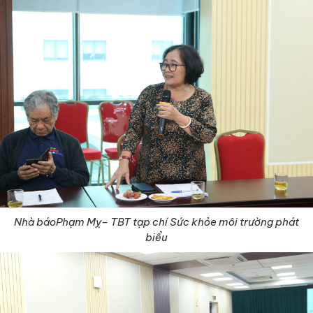
Nhà báoPhạm Mỵ– TBT tạp chí Sức khỏe môi trường phát
biểu