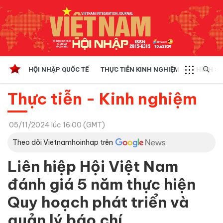
HỘI NHẬP QUỐC TẾ
THỰC TIỄN KINH NGHIỆM
CHÍNH SÁ
Thực tiễn - Kinh nghiệm
05/11/2024 lúc 16:00 (GMT)
Theo dõi Vietnamhoinhap trên
Liên hiệp Hội Việt Nam
đánh giá 5 năm thực hiện
Quy hoạch phát triển và
quản lý báo chí