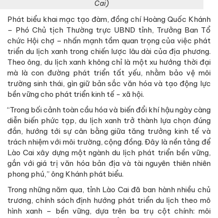
Cai)
Phát biểu khai mạc tạo đàm, đồng chí Hoàng Quốc Khánh
– Phó Chủ tịch Thường trực UBND tỉnh, Trưởng Ban Tổ
chức Hội chợ – nhấn mạnh tầm quan trọng của việc phát
triển du lịch xanh trong chiến lược lâu dài của địa phương.
Theo ông, du lịch xanh không chỉ là một xu hướng thời đại
mà là con đường phát triển tất yếu, nhằm bảo vệ môi
trường sinh thái, gìn giữ bản sắc văn hóa và tạo động lực
bền vững cho phát triển kinh tế - xã hội.
“Trong bối cảnh toàn cầu hóa và biến đổi khí hậu ngày càng
diễn biến phức tạp, du lịch xanh trở thành lựa chọn đúng
đắn, hướng tới sự cân bằng giữa tăng trưởng kinh tế và
trách nhiệm với môi trường, cộng đồng. Đây là nền tảng để
Lào Cai xây dựng một ngành du lịch phát triển bền vững,
gắn với giá trị văn hóa bản địa và tài nguyên thiên nhiên
phong phú,” ông Khánh phát biểu.
Trong những năm qua, tỉnh Lào Cai đã ban hành nhiều chủ
trương, chính sách định hướng phát triển du lịch theo mô
hình xanh – bền vững, dựa trên ba trụ cột chính: môi