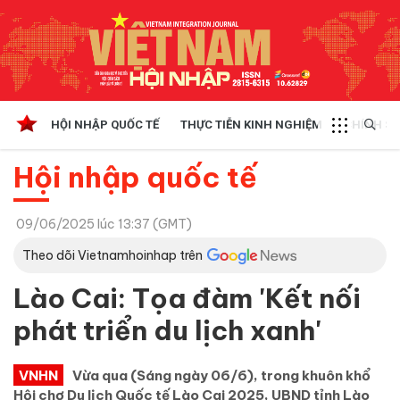
HỘI NHẬP QUỐC TẾ
THỰC TIỄN KINH NGHIỆM
CHÍNH SÁ
Hội nhập quốc tế
09/06/2025 lúc 13:37 (GMT)
Theo dõi Vietnamhoinhap trên
Lào Cai: Tọa đàm 'Kết nối
phát triển du lịch xanh'
VNHN
Vừa qua (Sáng ngày 06/6), trong khuôn khổ
Hội chợ Du lịch Quốc tế Lào Cai 2025, UBND tỉnh Lào