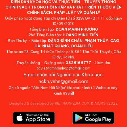
DIỄN ĐÀN KHOA HỌC VÀ THỰC TIỄN - TRUYỀN THÔNG
CHÍNH SÁCH TRONG HỘI NHẬP VÀ PHÁT TRIỂN THUỘC VIỆN
CHÍNH SÁCH, PHÁP LUẬT VÀ QUẢN LÝ
Giấy phép hoạt động Tạp chí Điện tử số 329/GP-BTTTT cấp ngày
10/09/2018.
Tổng Biên tập:
ĐOÀN MẠNH PHƯƠNG
Phó Tổng Biên tập:
HOÀNG MINH TIẾN
Ban Thư ký - Biên tập:
ĐẶNG ĐÌNH CHẤN, PHẠM THỦY, CAO
HÀ, NHẬT QUANG, ĐOÀN HIẾU
Tòa soạn:T8, Cung Trí thức Thành phố, Số 1 Tôn Thất Thuyết, Cầu
Giấy, Hà Nội.
Truyền thông - Quảng cáo:
0826166777
- Hòm thư:
tcvietnamhoinhap@gmail.com
Email nhận bài Nghiên cứu Khoa học:
nckh.vnhn@gmail.com
Ghi rõ nguồn "Việt Nam Hội Nhập" khi phát hành từ Website này.
Kênh RSS
Designed & developed by VIETNAMPEDIA.COM
©
AICMS v2022