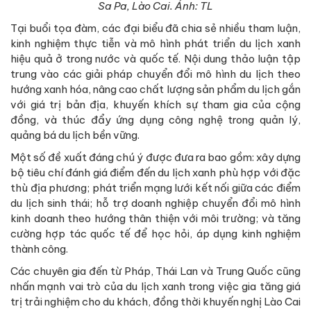
Sa Pa, Lào Cai. Ảnh: TL
Tại buổi tọa đàm, các đại biểu đã chia sẻ nhiều tham luận,
kinh nghiệm thực tiễn và mô hình phát triển du lịch xanh
hiệu quả ở trong nước và quốc tế. Nội dung thảo luận tập
trung vào các giải pháp chuyển đổi mô hình du lịch theo
hướng xanh hóa, nâng cao chất lượng sản phẩm du lịch gắn
với giá trị bản địa, khuyến khích sự tham gia của cộng
đồng, và thúc đẩy ứng dụng công nghệ trong quản lý,
quảng bá du lịch bền vững.
Một số đề xuất đáng chú ý được đưa ra bao gồm: xây dựng
bộ tiêu chí đánh giá điểm đến du lịch xanh phù hợp với đặc
thù địa phương; phát triển mạng lưới kết nối giữa các điểm
du lịch sinh thái; hỗ trợ doanh nghiệp chuyển đổi mô hình
kinh doanh theo hướng thân thiện với môi trường; và tăng
cường hợp tác quốc tế để học hỏi, áp dụng kinh nghiệm
thành công.
Các chuyên gia đến từ Pháp, Thái Lan và Trung Quốc cũng
nhấn mạnh vai trò của du lịch xanh trong việc gia tăng giá
trị trải nghiệm cho du khách, đồng thời khuyến nghị Lào Cai