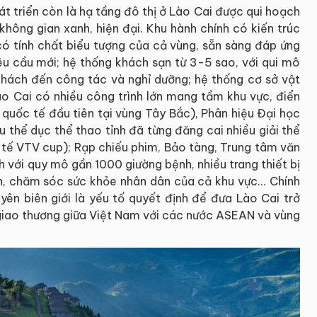
át triển còn là hạ tầng đô thị ở Lào Cai được qui hoạch
không gian xanh, hiện đại. Khu hành chính có kiến trúc
có tính chất biểu tượng của cả vùng, sẵn sàng đáp ứng
yêu cầu mới; hệ thống khách sạn từ 3-5 sao, với qui mô
hách đến công tác và nghỉ dưỡng; hệ thống cơ sở vật
Lào Cai có nhiều công trình lớn mang tầm khu vực, điển
quốc tế đầu tiên tại vùng Tây Bắc), Phân hiệu Đại học
u thể dục thể thao tỉnh đã từng đăng cai nhiều giải thể
 tế VTV cup); Rạp chiếu phim, Bảo tàng, Trung tâm văn
nh với quy mô gần 1000 giường bệnh, nhiều trang thiết bị
, chăm sóc sức khỏe nhân dân của cả khu vực... Chính
uyên biên giới là yếu tố quyết định để đưa Lào Cai trở
 giao thương giữa Việt Nam với các nước ASEAN và vùng