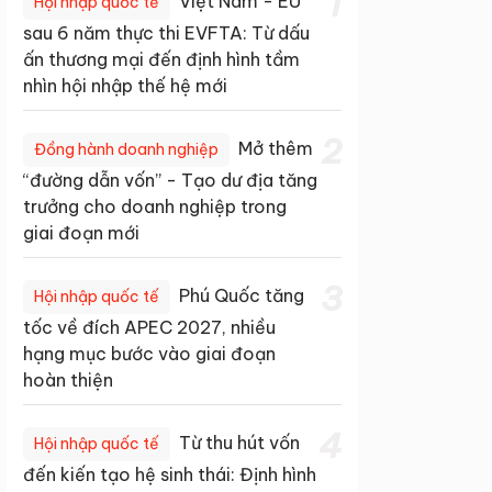
1
Việt Nam - EU
Hội nhập quốc tế
sau 6 năm thực thi EVFTA: Từ dấu
ấn thương mại đến định hình tầm
nhìn hội nhập thế hệ mới
2
Mở thêm
Đồng hành doanh nghiệp
“đường dẫn vốn” - Tạo dư địa tăng
trưởng cho doanh nghiệp trong
giai đoạn mới
3
Phú Quốc tăng
Hội nhập quốc tế
tốc về đích APEC 2027, nhiều
hạng mục bước vào giai đoạn
hoàn thiện
4
Từ thu hút vốn
Hội nhập quốc tế
đến kiến tạo hệ sinh thái: Định hình