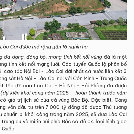
h Lào Cai được mở rộng gần 16 nghìn ha
g đa dạng, đồng bộ, mang tính kết nối vùng
đã là một
ang tính kết nối mạng lưới. Các tuyến Quốc lộ phân bố
; cao tốc Nội Bài - Lào Cai dài nhất cả nước liên kết 3
ờng sắt Hà Nội - Lào Cai nối với Côn Minh - Trung Quốc
ắt tốc độ cao Lào Cai – Hà Nội – Hải Phòng đã được
ư
(dự kiến khởi công năm 2025 – hoàn thành trước năm
có giá trị lịch sử của cả vùng Bắc Bộ. Đặc biệt, Cảng
ng vốn đầu tư trên 7.000 tỷ đồng đã được Thủ tướng
ư chuẩn bị khởi công trong năm 2025, sẽ đưa Lào Cai
 Trung du và miền núi phía Bắc có đủ 04 loại hình giao
g Quốc.