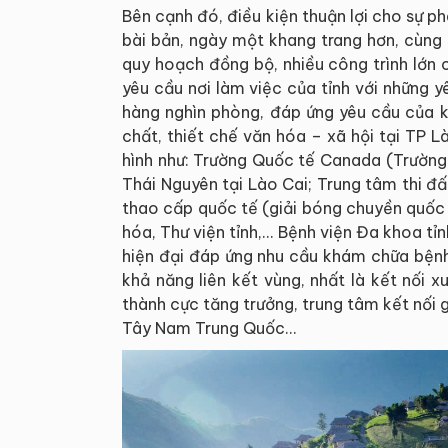
Bên cạnh đó, điều kiện thuận lợi cho sự ph
bài bản, ngày một khang trang hơn, cùng 
quy hoạch đồng bộ, nhiều công trình lớn 
yêu cầu nơi làm việc của tỉnh với những 
hàng nghìn phòng, đáp ứng yêu cầu của k
chất, thiết chế văn hóa – xã hội tại TP 
hình như: Trường Quốc tế Canada (Trường 
Thái Nguyên tại Lào Cai; Trung tâm thi đấ
thao cấp quốc tế (giải bóng chuyền quốc
hóa, Thư viện tỉnh,... Bệnh viện Đa khoa tỉ
hiện đại đáp ứng nhu cầu khám chữa bệnh
khả năng liên kết vùng, nhất là kết nối x
thành cực tăng trưởng, trung tâm kết nối
Tây Nam Trung Quốc...