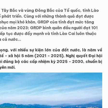
ng Tây Bắc và vùng Đông Bắc của Tổ quốc, tỉnh Lào
hế phát triển. Cùng với những thành quả đạt được
phục mọi khó khăn, GRDP của tỉnh đạt mức tăng
của năm 2023; GRDP bình quân đầu người đạt 101
iếp tục được đẩy mạnh và tỉnh Lào Cai luôn thuộc
̉a cả nước…
ng, với nhiều sự kiện lớn của đất nước, là năm về
 tế - xã hội 5 năm (2021 - 2025), Nghị quyết Đại hội
hội đảng bộ các cấp nhiệm kỳ 2025 - 2030, chuẩn bị
yên mới.