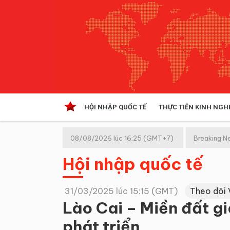
HỘI NHẬP QUỐC TẾ
THỰC TIỄN KINH NGH
HỘI NHẬP QUỐC TẾ
VĂN 
08/08/2026 lúc 16:25 (GMT+7)
Breaking N
Kinh tế hội nhập
Hội nhập quốc tế
Doanh nghiệp
NGHIÊN CỨU PHÁP LUẬT
THỰC
31/03/2025 lúc 15:15 (GMT)
Theo dõi 
Lào Cai – Miền đất g
phát triển