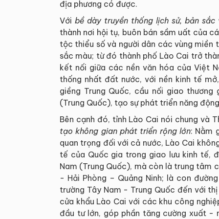
địa phương có được.
Với
b
ề dày truyền thống lịch sử, bản sắ
thành nơi hội tụ, buôn bán sầm uất của các
tộc thiểu số và người dân các vùng miền 
sắc màu; từ đó thành phố Lào Cai trở thà
kết nối giữa các nền văn hóa của Việt N
thống nhất đất nước, với nền kinh tế mở
giềng Trung Quốc, cầu nối giao thương
(Trung Quốc), tạo sự phát triển năng động
Bên cạnh đó, tỉnh Lào Cai nói chung và T
tạo không gian phát triển rộng lớn
: Nằm g
quan trọng đối với cả nước, Lào Cai không ch
tế của Quốc gia trong giao lưu kinh tế, 
Nam (Trung Quốc), mà còn là trung tâm củ
- Hải Phòng – Quảng Ninh; là con đường 
trường Tây Nam - Trung Quốc đến với thị
cửa khẩu Lào Cai với các khu công nghiệp
đầu tư lớn, góp phần tăng cường xuất - 