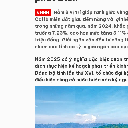
Nằm ở vị trí giáp ranh giữa vù
VNHN
Cai là miền đất giàu tiềm năng và lợi t
trong những năm qua, năm 2024, khắc 
trưởng 7,23%, cao hơn mức tăng 5,11% 
triệu đồng. Giải ngân vốn đầu tư công t
nhóm các tỉnh có tỷ lệ giải ngân cao cu
Năm 2025 có ý nghĩa đặc biệt quan trọ
đích thực hiện kế hoạch phát triển kinh
Đảng bộ tỉnh lần thứ XVI, tổ chức đại 
điều kiện cùng cả nước bước vào kỷ ngu