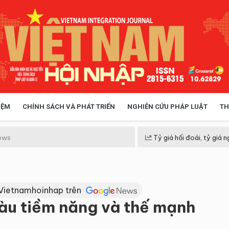
IỆM
CHÍNH SÁCH VÀ PHÁT TRIỂN
NGHIÊN CỨU PHÁP LUẬT
TH
HÓA XÃ HỘI
CHÍNH SÁCH
ews
Tỷ giá hối đoái, tỷ giá n
 TIỄN QUẢN LÝ
VIỆT NAM ĐIỂM ĐẾN
Vietnamhoinhap trên
iàu tiềm năng và thế mạnh