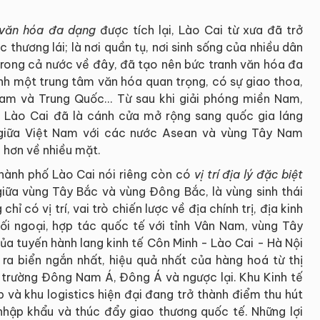
c văn hóa đa dạng
được tích lại, Lào Cai từ xưa đã trở
 thương lái; là nơi quần tụ, nơi sinh sống của nhiều dân
trong cả nước về đây, đã tạo nên bức tranh văn hóa đa
nh một trung tâm văn hóa quan trọng, có sự giao thoa,
am và Trung Quốc... Từ sau khi giải phóng miền Nam,
, Lào Cai đã là cánh cửa mở rộng sang quốc gia láng
 giữa Việt Nam với các nước Asean và vùng Tây Nam
 hơn về nhiều mặt.
hành phố Lào Cai nói riêng còn có
vị trí địa lý đặc biệt
iữa vùng Tây Bắc và vùng Đông Bắc, là vùng sinh thái
ỉ có vị trí, vai trò chiến lược về địa chính trị, địa kinh
đối ngoại, hợp tác quốc tế với tỉnh Vân Nam, vùng Tây
a tuyến hành lang kinh tế Côn Minh - Lào Cai - Hà Nội
ra biển ngắn nhất, hiệu quả nhất của hàng hoá từ thị
 trường Đông Nam Á, Đông Á và ngược lại. Khu Kinh tế
 và khu logistics hiện đại đang trở thành điểm thu hút
nhập khẩu và thúc đẩy giao thương quốc tế. Những lợi