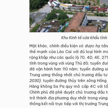
Khu Kinh tế cửa khẩu tỉn
Mặt khác, chính điều kiện
có được h
ạ tần
thế mạnh của Lào Cai với đủ loại hình m
rộng khắp như các quốc lộ 70, 4D, 4E, 279
tỉnh trong vùng với vùng Thủ đô; tuyến đư
đã vận hành hơn 110 năm; tuyến đường s
Trung ương thống nhất chủ trương đầu t
2030)
; tuyến đường thủy trên sông Hồng 
Hàng không Sa Pa quy mô cấp 4C với tổ
Chính phủ đã phê duyệt chủ trương đầu t
trở thành địa phương duy nhất trong vùng
thông kết nối trực tiếp với thị trường Trun