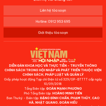
Liên hệ tòa soạn
Hotline: 0912 953 695
Giới thiệu tòa soạn
DIỄN ĐÀN KHOA HỌC VÀ THỰC TIỄN - TRUYỀN THÔNG
CHÍNH SÁCH TRONG HỘI NHẬP VÀ PHÁT TRIỂN THUỘC VIỆN
CHÍNH SÁCH, PHÁP LUẬT VÀ QUẢN LÝ
Giấy phép hoạt động Tạp chí Điện tử số 329/GP-BTTTT cấp ngày
10/09/2018.
Tổng Biên tập:
ĐOÀN MẠNH PHƯƠNG
Phó Tổng Biên tập:
HOÀNG MINH TIẾN
Ban Thư ký - Biên tập:
ĐẶNG ĐÌNH CHẤN, PHẠM THỦY, CAO
HÀ, NHẬT QUANG, ĐOÀN HIẾU