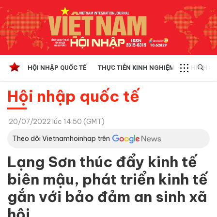
HỘI NHẬP QUỐC TẾ
THỰC TIỄN KINH NGHIỆM
CHÍNH SÁ
Hội nhập quốc tế
20/07/2022 lúc 14:50 (GMT)
Theo dõi Vietnamhoinhap trên
Lạng Sơn thúc đẩy kinh tế
biên mậu, phát triển kinh tế
gắn với bảo đảm an sinh xã
hội