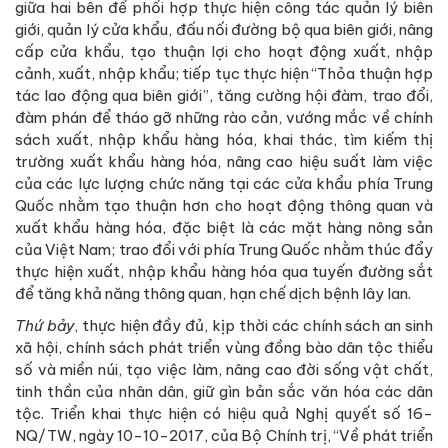
giữa hai bên để phối hợp thực hiện công tác quản lý biên
giới, quản lý cửa khẩu, đấu nối đường bộ qua biên giới, nâng
cấp cửa khẩu, tạo thuận lợi cho hoạt động xuất, nhập
cảnh, xuất, nhập khẩu; tiếp tục thực hiện “Thỏa thuận hợp
tác lao động qua biên giới”, tăng cường hội đàm, trao đổi,
đàm phán để tháo gỡ những rào cản, vướng mắc về chính
sách xuất, nhập khẩu hàng hóa, khai thác, tìm kiếm thị
trường xuất khẩu hàng hóa, nâng cao hiệu suất làm việc
của các lực lượng chức năng tại các cửa khẩu phía Trung
Quốc nhằm tạo thuận hơn cho hoạt động thông quan và
xuất khẩu hàng hóa, đặc biệt là các mặt hàng nông sản
của Việt Nam; trao đổi với phía Trung Quốc nhằm thúc đẩy
thực hiện xuất, nhập khẩu hàng hóa qua tuyến đường sắt
để tăng khả năng thông quan, hạn chế dịch bệnh lây lan.
Thứ bảy
, thực hiện đầy đủ, kịp thời các chính sách an sinh
xã hội, chính sách phát triển vùng đồng bào dân tộc thiểu
số và miền núi, tạo việc làm, nâng cao đời sống vật chất,
tinh thần của nhân dân, giữ gìn bản sắc văn hóa các dân
tộc. Triển khai thực hiện có hiệu quả Nghị quyết số 16-
NQ/TW, ngày 10-10-2017, của Bộ Chính trị, “Về phát triển