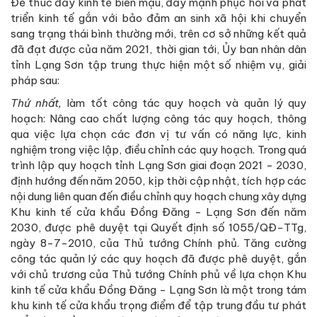
Để thúc đẩy kinh tế biên mậu, đẩy mạnh phục hồi và phát
triển kinh tế gắn với bảo đảm an sinh xã hội khi chuyển
sang trạng thái bình thường mới, trên cơ sở những kết quả
đã đạt được của năm 2021, thời gian tới, Ủy ban nhân dân
tỉnh Lạng Sơn tập trung thực hiện một số nhiệm vụ, giải
pháp sau:
Thứ nhất,
làm tốt công tác quy hoạch và quản lý quy
hoạch: Nâng cao chất lượng công tác quy hoạch, thông
qua việc lựa chọn các đơn vị tư vấn có năng lực, kinh
nghiệm trong việc lập, điều chỉnh các quy hoạch. Trong quá
trình lập quy hoạch tỉnh Lạng Sơn giai đoạn 2021 - 2030,
định hướng đến năm 2050, kịp thời cập nhật, tích hợp các
nội dung liên quan đến điều chỉnh quy hoạch chung xây dựng
Khu kinh tế cửa khẩu Đồng Đăng - Lạng Sơn đến năm
2030, được phê duyệt tại Quyết định số 1055/QĐ-TTg,
ngày 8-7-2010, của Thủ tướng Chính phủ. Tăng cường
công tác quản lý các quy hoạch đã được phê duyệt, gắn
với chủ trương của Thủ tướng Chính phủ về lựa chọn Khu
kinh tế cửa khẩu Đồng Đăng - Lạng Sơn là một trong tám
khu kinh tế cửa khẩu trọng điểm để tập trung đầu tư phát