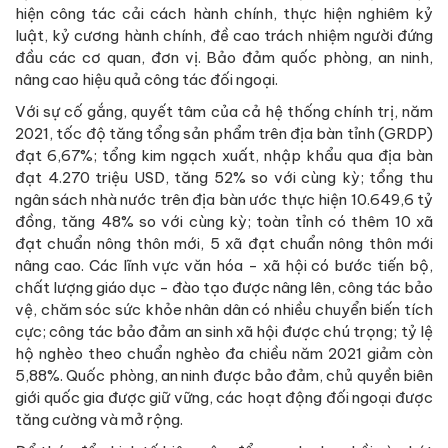
hiện công tác cải cách hành chính, thực hiện nghiêm kỷ
luật, kỷ cương hành chính, đề cao trách nhiệm người đứng
đầu các cơ quan, đơn vị. Bảo đảm quốc phòng, an ninh,
nâng cao hiệu quả công tác đối ngoại.
Với sự cố gắng, quyết tâm của cả hệ thống chính trị, năm
2021, tốc độ tăng tổng sản phẩm trên địa bàn tỉnh (GRDP)
đạt 6,67%; tổng kim ngạch xuất, nhập khẩu qua địa bàn
đạt 4.270 triệu USD, tăng 52% so với cùng kỳ; tổng thu
ngân sách nhà nước trên địa bàn ước thực hiện 10.649,6 tỷ
đồng, tăng 48% so với cùng kỳ; toàn tỉnh có thêm 10 xã
đạt chuẩn nông thôn mới, 5 xã đạt chuẩn nông thôn mới
nâng cao. Các lĩnh vực văn hóa - xã hội có bước tiến bộ,
chất lượng giáo dục - đào tạo được nâng lên, công tác bảo
vệ, chăm sóc sức khỏe nhân dân có nhiều chuyển biến tích
cực; công tác bảo đảm an sinh xã hội được chú trọng; tỷ lệ
hộ nghèo theo chuẩn nghèo đa chiều năm 2021 giảm còn
5,88%. Quốc phòng, an ninh được bảo đảm, chủ quyền biên
giới quốc gia được giữ vững, các hoạt động đối ngoại được
tăng cường và mở rộng.