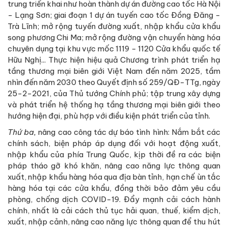
trung triển khai như hoàn thành dự án đường cao tốc Hà Nội
- Lạng Sơn; giai đoạn 1 dự án tuyến cao tốc Đồng Đăng -
Trà Lĩnh; mở rộng tuyến đường xuất, nhập khẩu cửa khẩu
song phương Chi Ma; mở rộng đường vận chuyển hàng hóa
chuyên dụng tại khu vực mốc 1119 - 1120 Cửa khẩu quốc tế
Hữu Nghị... Thực hiện hiệu quả Chương trình phát triển hạ
tầng thương mại biên giới Việt Nam đến năm 2025, tầm
nhìn đến năm 2030 theo Quyết định số 259/QĐ-TTg, ngày
25-2-2021, của Thủ tướng Chính phủ; tập trung xây dựng
và phát triển hệ thống hạ tầng thương mại biên giới theo
hướng hiện đại, phù hợp với điều kiện phát triển của tỉnh.
Thứ ba,
nâng cao công tác dự báo tình hình: Nắm bắt các
chính sách, biện pháp áp dụng đối với hoạt động xuất,
nhập khẩu của phía Trung Quốc, kịp thời đề ra các biện
pháp tháo gỡ khó khăn, nâng cao năng lực thông quan
xuất, nhập khẩu hàng hóa qua địa bàn tỉnh, hạn chế ùn tắc
hàng hóa tại các cửa khẩu, đồng thời bảo đảm yêu cầu
phòng, chống dịch COVID-19. Đẩy mạnh cải cách hành
chính, nhất là cải cách thủ tục hải quan, thuế, kiểm dịch,
xuất, nhập cảnh, nâng cao năng lực thông quan để thu hút