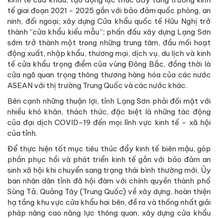
tế giai đoạn 2021 - 2025 gắn với bảo đảm quốc phòng, an
ninh, đối ngoại; xây dựng Cửa khẩu quốc tế Hữu Nghị trở
thành “cửa khẩu kiểu mẫu”; phấn đấu xây dựng Lạng Sơn
sớm trở thành một trong những trung tâm, đầu mối hoạt
động xuất, nhập khẩu, thương mại, dịch vụ, du lịch và kinh
tế cửa khẩu trọng điểm của vùng Đông Bắc, đồng thời là
cửa ngõ quan trọng thông thương hàng hóa của các nước
ASEAN với thị trường Trung Quốc và các nước khác.
Bên cạnh những thuận lợi, tỉnh Lạng Sơn phải đối mặt với
nhiều khó khăn, thách thức, đặc biệt là những tác động
của đại dịch COVID-19 đến mọi lĩnh vực kinh tế - xã hội
của tỉnh.
Để thực hiện tốt mục tiêu thúc đẩy kinh tế biên mậu, góp
phần phục hồi và phát triển kinh tế gắn với bảo đảm an
sinh xã hội khi chuyển sang trạng thái bình thường mới, Ủy
ban nhân dân tỉnh đã hội đàm với chính quyền thành phố
Sùng Tả, Quảng Tây (Trung Quốc) về xây dựng, hoàn thiện
hạ tầng khu vực cửa khẩu hai bên, đề ra và thống nhất giải
pháp nâng cao năng lực thông quan, xây dựng cửa khẩu