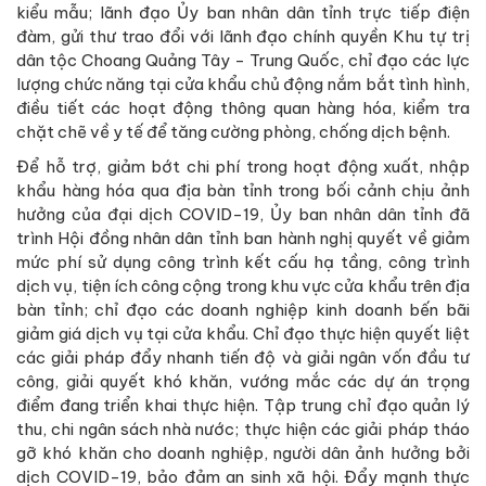
kiểu mẫu; lãnh đạo Ủy ban nhân dân tỉnh trực tiếp điện
đàm, gửi thư trao đổi với lãnh đạo chính quyền Khu tự trị
dân tộc Choang Quảng Tây - Trung Quốc, chỉ đạo các lực
lượng chức năng tại cửa khẩu chủ động nắm bắt tình hình,
điều tiết các hoạt động thông quan hàng hóa, kiểm tra
chặt chẽ về y tế để tăng cường phòng, chống dịch bệnh.
Để hỗ trợ, giảm bớt chi phí trong hoạt động xuất, nhập
khẩu hàng hóa qua địa bàn tỉnh trong bối cảnh chịu ảnh
hưởng của đại dịch COVID-19, Ủy ban nhân dân tỉnh đã
trình Hội đồng nhân dân tỉnh ban hành nghị quyết về giảm
mức phí sử dụng công trình kết cấu hạ tầng, công trình
dịch vụ, tiện ích công cộng trong khu vực cửa khẩu trên địa
bàn tỉnh; chỉ đạo các doanh nghiệp kinh doanh bến bãi
giảm giá dịch vụ tại cửa khẩu. Chỉ đạo thực hiện quyết liệt
các giải pháp đẩy nhanh tiến độ và giải ngân vốn đầu tư
công, giải quyết khó khăn, vướng mắc các dự án trọng
điểm đang triển khai thực hiện. Tập trung chỉ đạo quản lý
thu, chi ngân sách nhà nước; thực hiện các giải pháp tháo
gỡ khó khăn cho doanh nghiệp, người dân ảnh hưởng bởi
dịch COVID-19, bảo đảm an sinh xã hội. Đẩy mạnh thực