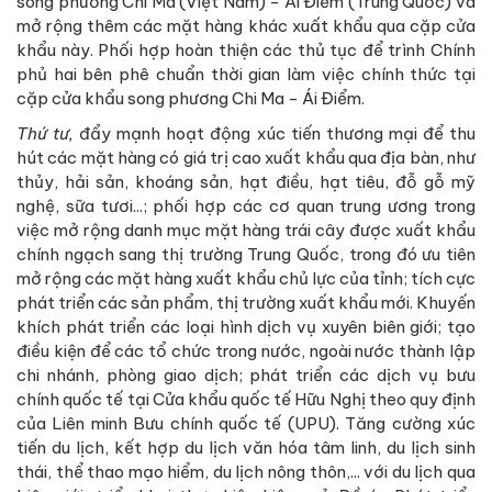
song phương Chi Ma (Việt Nam) - Ái Điểm (Trung Quốc) và
mở rộng thêm các mặt hàng khác xuất khẩu qua cặp cửa
khẩu này. Phối hợp hoàn thiện các thủ tục để trình Chính
phủ hai bên phê chuẩn thời gian làm việc chính thức tại
cặp cửa khẩu song phương Chi Ma - Ái Điểm.
Thứ tư,
đẩy mạnh hoạt động xúc tiến thương mại để thu
hút các mặt hàng có giá trị cao xuất khẩu qua địa bàn, như
thủy, hải sản, khoáng sản, hạt điều, hạt tiêu, đỗ gỗ mỹ
nghệ, sữa tươi...; phối hợp các cơ quan trung ương trong
việc mở rộng danh mục mặt hàng trái cây được xuất khẩu
chính ngạch sang thị trường Trung Quốc, trong đó ưu tiên
mở rộng các mặt hàng xuất khẩu chủ lực của tỉnh; tích cực
phát triển các sản phẩm, thị trường xuất khẩu mới. Khuyến
khích phát triển các loại hình dịch vụ xuyên biên giới; tạo
điều kiện để các tổ chức trong nước, ngoài nước thành lập
chi nhánh, phòng giao dịch; phát triển các dịch vụ bưu
chính quốc tế tại Cửa khẩu quốc tế Hữu Nghị theo quy định
của Liên minh Bưu chính quốc tế (UPU). Tăng cường xúc
tiến du lịch, kết hợp du lịch văn hóa tâm linh, du lịch sinh
thái, thể thao mạo hiểm, du lịch nông thôn,... với du lịch qua