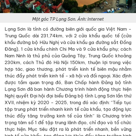
Một góc TP Lạng Sơn. Ảnh: Internet
Lạng Sơn là tỉnh có đường biên giới quốc gia Việt Nam -
Trung Quốc dài 231,74km, với 2 cửa khẩu quốc tế (cửa
khẩu đường bộ Hữu Nghị và cửa khẩu ga đường sắt Đồng
Đăng), 1 cửa khẩu chính Chi Ma và 9 cửa khẩu phụ; cách
Nam Ninh là thủ phủ của Quảng Tây, Trung Quốc khoảng
230km, cách Thủ đô Hà Nội 150km, thuận lợi trong việc
hợp tác, giao thương, phát triển kinh tế biên mậu nhằm
thúc đẩy phát triển kinh tế - xã hội và đối ngoại. Xác định
được tầm quan trọng đó, Ban Chấp hành Đảng bộ tỉnh
Lạng Sơn đã ban hành Chương trình hành động thực hiện
Nghị quyết Đại hội đại biểu Đảng bộ tỉnh Lạng Sơn lần thứ
XVII, nhiệm kỳ 2020 - 2025, trong đó xác định: “Tiếp tục
tập trung phát triển nhanh kinh tế cửa khẩu, tạo động lực
thúc đẩy tăng trưởng kinh tế của tỉnh” là Chương trình
trọng tâm số 1 để tập trung lãnh đạo, chỉ đạo và tổ chức
thực hiện. Mục tiêu đặt ra là phát triển nhanh, bền vững
kinh tế cửa khẩu, tạo động lực thúc đẩy tăng trưởng kinh