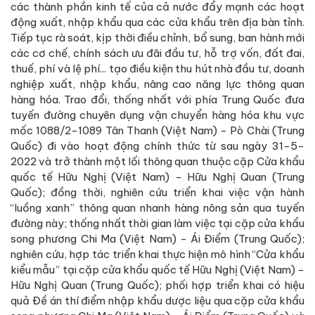
các thành phần kinh tế của cả nước đẩy mạnh các hoạt
động xuất, nhập khẩu qua các cửa khẩu trên địa bàn tỉnh.
Tiếp tục rà soát, kịp thời điều chỉnh, bổ sung, ban hành mới
các cơ chế, chính sách ưu đãi đầu tư, hỗ trợ vốn, đất đai,
thuế, phí và lệ phí... tạo điều kiện thu hút nhà đầu tư, doanh
nghiệp xuất, nhập khẩu, nâng cao năng lực thông quan
hàng hóa. Trao đổi, thống nhất với phía Trung Quốc đưa
tuyến đường chuyên dụng vận chuyển hàng hóa khu vực
mốc 1088/2-1089 Tân Thanh (Việt Nam) - Pò Chài (Trung
Quốc) đi vào hoạt động chính thức từ sau ngày 31-5-
2022 và trở thành một lối thông quan thuộc cặp Cửa khẩu
quốc tế Hữu Nghị (Việt Nam) - Hữu Nghị Quan (Trung
Quốc); đồng thời, nghiên cứu triển khai việc vận hành
“luồng xanh” thông quan nhanh hàng nông sản qua tuyến
đường này; thống nhất thời gian làm việc tại cặp cửa khẩu
song phương Chi Ma (Việt Nam) - Ái Điểm (Trung Quốc);
nghiên cứu, hợp tác triển khai thực hiện mô hình “Cửa khẩu
kiểu mẫu” tại cặp cửa khẩu quốc tế Hữu Nghị (Việt Nam) -
Hữu Nghị Quan (Trung Quốc); phối hợp triển khai có hiệu
quả Đề án thí điểm nhập khẩu dược liệu qua cặp cửa khẩu