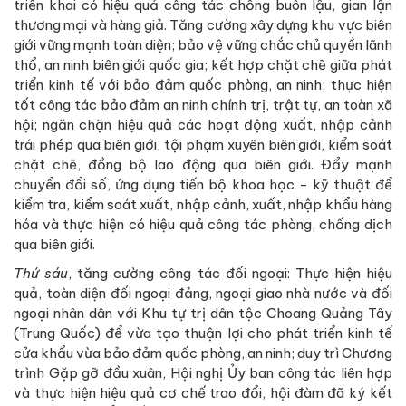
triển khai có hiệu quả công tác chống buôn lậu, gian lận
thương mại và hàng giả. Tăng cường xây dựng khu vực biên
giới vững mạnh toàn diện; bảo vệ vững chắc chủ quyền lãnh
thổ, an ninh biên giới quốc gia; kết hợp chặt chẽ giữa phát
triển kinh tế với bảo đảm quốc phòng, an ninh; thực hiện
tốt công tác bảo đảm an ninh chính trị, trật tự, an toàn xã
hội; ngăn chặn hiệu quả các hoạt động xuất, nhập cảnh
trái phép qua biên giới, tội phạm xuyên biên giới, kiểm soát
chặt chẽ, đồng bộ lao động qua biên giới. Đẩy mạnh
chuyển đổi số, ứng dụng tiến bộ khoa học - kỹ thuật để
kiểm tra, kiểm soát xuất, nhập cảnh, xuất, nhập khẩu hàng
hóa và thực hiện có hiệu quả công tác phòng, chống dịch
qua biên giới.
Thứ sáu
, tăng cường công tác đối ngoại: Thực hiện hiệu
quả, toàn diện đối ngoại đảng, ngoại giao nhà nước và đối
ngoại nhân dân với Khu tự trị dân tộc Choang Quảng Tây
(Trung Quốc) để vừa tạo thuận lợi cho phát triển kinh tế
cửa khẩu vừa bảo đảm quốc phòng, an ninh; duy trì Chương
trình Gặp gỡ đầu xuân, Hội nghị Ủy ban công tác liên hợp
và thực hiện hiệu quả cơ chế trao đổi, hội đàm đã ký kết