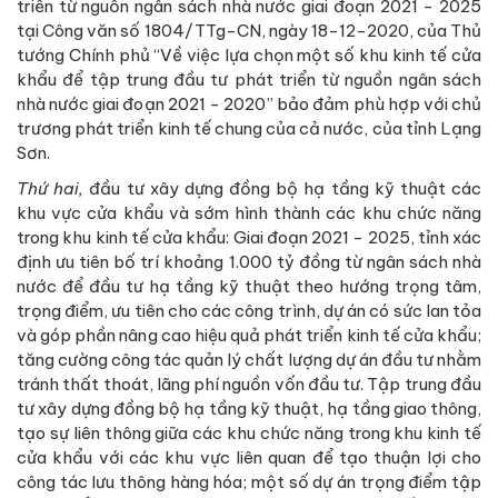
triển từ nguồn ngân sách nhà nước giai đoạn 2021 - 2025
tại Công văn số 1804/TTg-CN, ngày 18-12-2020, của Thủ
tướng Chính phủ “Về việc lựa chọn một số khu kinh tế cửa
khẩu để tập trung đầu tư phát triển từ nguồn ngân sách
nhà nước giai đoạn 2021 - 2020” bảo đảm phù hợp với chủ
trương phát triển kinh tế chung của cả nước, của tỉnh Lạng
Sơn.
Thứ hai,
đầu tư xây dựng đồng bộ hạ tầng kỹ thuật các
khu vực cửa khẩu và sớm hình thành các khu chức năng
trong khu kinh tế cửa khẩu: Giai đoạn 2021 - 2025, tỉnh xác
định ưu tiên bố trí khoảng 1.000 tỷ đồng từ ngân sách nhà
nước để đầu tư hạ tầng kỹ thuật theo hướng trọng tâm,
trọng điểm, ưu tiên cho các công trình, dự án có sức lan tỏa
và góp phần nâng cao hiệu quả phát triển kinh tế cửa khẩu;
tăng cường công tác quản lý chất lượng dự án đầu tư nhằm
tránh thất thoát, lãng phí nguồn vốn đầu tư. Tập trung đầu
tư xây dựng đồng bộ hạ tầng kỹ thuật, hạ tầng giao thông,
tạo sự liên thông giữa các khu chức năng trong khu kinh tế
cửa khẩu với các khu vực liên quan để tạo thuận lợi cho
công tác lưu thông hàng hóa; một số dự án trọng điểm tập