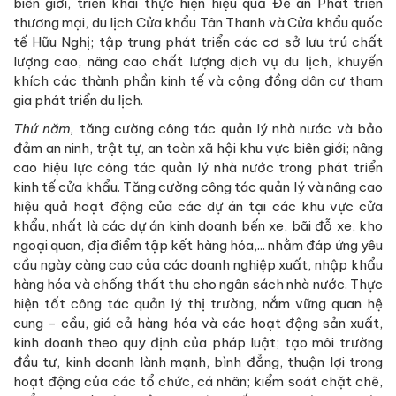
biên giới, triển khai thực hiện hiệu quả Đề án Phát triển
thương mại, du lịch Cửa khẩu Tân Thanh và Cửa khẩu quốc
tế Hữu Nghị; tập trung phát triển các cơ sở lưu trú chất
lượng cao, nâng cao chất lượng dịch vụ du lịch, khuyến
khích các thành phần kinh tế và cộng đồng dân cư tham
gia phát triển du lịch.
Thứ năm,
tăng cường công tác quản lý nhà nước và bảo
đảm an ninh, trật tự, an toàn xã hội khu vực biên giới; nâng
cao hiệu lực công tác quản lý nhà nước trong phát triển
kinh tế cửa khẩu. Tăng cường công tác quản lý và nâng cao
hiệu quả hoạt động của các dự án tại các khu vực cửa
khẩu, nhất là các dự án kinh doanh bến xe, bãi đỗ xe, kho
ngoại quan, địa điểm tập kết hàng hóa,... nhằm đáp ứng yêu
cầu ngày càng cao của các doanh nghiệp xuất, nhập khẩu
hàng hóa và chống thất thu cho ngân sách nhà nước. Thực
hiện tốt công tác quản lý thị trường, nắm vững quan hệ
cung - cầu, giá cả hàng hóa và các hoạt động sản xuất,
kinh doanh theo quy định của pháp luật; tạo môi trường
đầu tư, kinh doanh lành mạnh, bình đẳng, thuận lợi trong
hoạt động của các tổ chức, cá nhân; kiểm soát chặt chẽ,