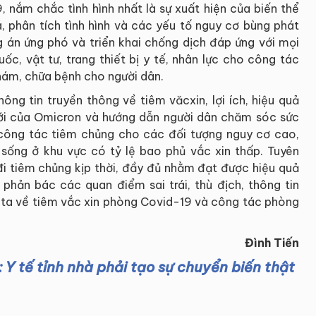
 nắm chắc tình hình nhất là sự xuất hiện của biến thể
, phân tích tình hình và các yếu tố nguy cơ bùng phát
g án ứng phó và triển khai chống dịch đáp ứng với mọi
ốc, vật tư, trang thiết bị y tế, nhân lực cho công tác
hám, chữa bệnh cho người dân.
ông tin truyền thông về tiêm văcxin, lợi ích, hiệu quả
ới của Omicron và hướng dẫn người dân chăm sóc sức
công tác tiêm chủng cho các đối tượng nguy cơ cao,
sống ở khu vực có tỷ lệ bao phủ vắc xin thấp. Tuyên
đi tiêm chủng kịp thời, đầy đủ nhằm đạt được hiệu quả
 phản bác các quan điểm sai trái, thù địch, thông tin
 ta về tiêm vắc xin phòng Covid-19 và công tác phòng
Đình Tiến
Y tế tỉnh nhà phải tạo sự chuyển biến thật