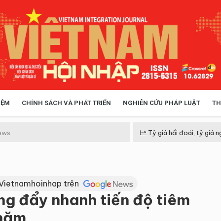
IỆM
CHÍNH SÁCH VÀ PHÁT TRIỂN
NGHIÊN CỨU PHÁP LUẬT
TH
HÓA XÃ HỘI
CHÍNH SÁCH
ews
Tỷ giá hối đoái, tỷ giá n
 TIỄN QUẢN LÝ
VIỆT NAM ĐIỂM ĐẾN
 Vietnamhoinhap trên
g đẩy nhanh tiến độ tiêm
 năm