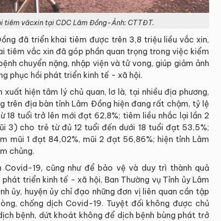
khi tiêm văcxin tại CDC Lâm Đồng-Ảnh: CTTĐT.
g đã triển khai tiêm được trên 3,8 triệu liều vắc xin,
hai tiêm vắc xin đã góp phần quan trọng trong việc kiểm
 bệnh chuyển nặng, nhập viện và tử vong, giúp giảm ảnh
 phục hồi phát triển kinh tế - xã hội.
xuất hiện tâm lý chủ quan, lơ là, tại nhiều địa phương,
g trên địa bàn tỉnh Lâm Đồng hiện đang rất chậm, tỷ lệ
từ 18 tuổi trở lên mới đạt 62,8%; tiêm liều nhắc lại lần 2
ũi 3) cho trẻ từ đủ 12 tuổi đến dưới 18 tuổi đạt 53,5%;
tiêm mũi 1 đạt 84,02%, mũi 2 đạt 56,86%; hiện tỉnh Lâm
iêm chủng.
h Covid-19, cũng như để bảo vệ và duy trì thành quả
 phát triển kinh tế - xã hội, Ban Thường vụ Tỉnh ủy Lâm
nh ủy, huyện ủy chỉ đạo những đơn vị liên quan cần tập
hòng, chống dịch Covid-19. Tuyệt đối không được chủ
h dịch bệnh, dứt khoát không để dịch bệnh bùng phát trở