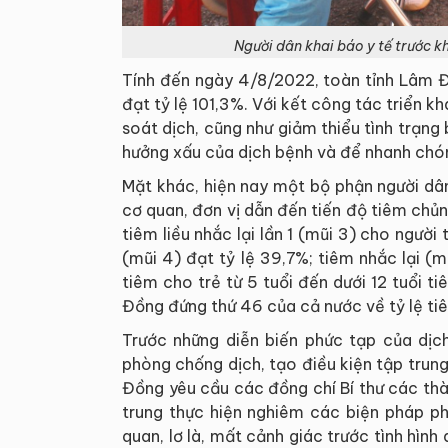
Người dân khai báo y tế trước 
Tính đến ngày 4/8/2022, toàn tỉnh Lâm Đồn
đạt tỷ lệ 101,3%. Với kết công tác triển k
soát dịch, cũng như giảm thiểu tình trạng
hưởng xấu của dịch bệnh và để nhanh chóng
Mặt khác, hiện nay một bộ phận người dân 
cơ quan, đơn vị dẫn đến tiến độ tiêm chủn
tiêm liều nhắc lại lần 1 (mũi 3) cho người 
(mũi 4) đạt tỷ lệ 39,7%; tiêm nhắc lại (m
tiêm cho trẻ từ 5 tuổi đến dưới 12 tuổi 
Đồng đứng thứ 46 của cả nước về tỷ lệ t
Trước những diễn biến phức tạp của dịc
phòng chống dịch, tạo điều kiện tập trung
Đồng yêu cầu các đồng chí Bí thư các thà
trung thực hiện nghiêm các biện pháp p
quan, lơ là, mất cảnh giác trước tình hìn