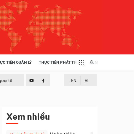
ỰC TIỄN QUẢN LÝ
THỰC TIỄN PHÁT TRIỂN
MULTIMEDIA
TÀI NGUYÊN - MÔI TRƯỜNG
goại tệ
EN
VI
THỰC TIỄN - KINH NGHIỆM
Xem nhiều