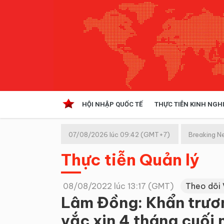
HỘI NHẬP QUỐC TẾ
THỰC TIỄN KINH NGH
HỘI NHẬP QUỐC TẾ
VĂN 
07/08/2026 lúc 09:42 (GMT+7)
Breaking N
Kinh tế hội nhập
Thực tiễn Quản lý
Doanh nghiệp
NGHIÊN CỨU PHÁP LUẬT
THỰC
08/08/2022 lúc 13:17 (GMT)
Theo dõi
Lâm Đồng: Khẩn trươn
vắc xin 4 tháng cuối