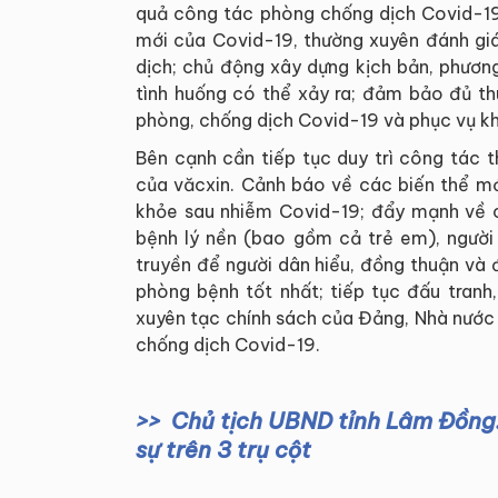
quả công tác phòng chống dịch Covid-19,
mới của Covid-19, thường xuyên đánh giá
dịch; chủ động xây dựng kịch bản, phươn
tình huống có thể xảy ra; đảm bảo đủ thu
phòng, chống dịch Covid-19 và phục vụ k
Bên cạnh cần tiếp tục duy trì công tác th
của văcxin. Cảnh báo về các biến thể m
khỏe sau nhiễm Covid-19; đẩy mạnh về 
bệnh lý nền (bao gồm cả trẻ em), người 
truyền để người dân hiểu, đồng thuận và 
phòng bệnh tốt nhất; tiếp tục đấu tranh,
xuyên tạc chính sách của Đảng, Nhà nước
chống dịch Covid-19.
Chủ tịch UBND tỉnh Lâm Đồng: 
sự trên 3 trụ cột