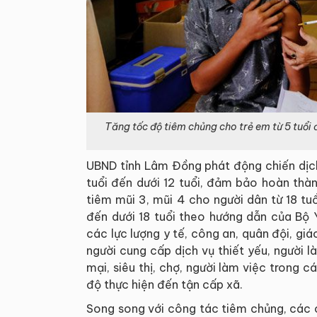
Tăng tốc độ tiêm chủng cho trẻ em từ 5 tuổi 
UBND tỉnh Lâm Đồng phát động chiến dịch
tuổi đến dưới 12 tuổi, đảm bảo hoàn thà
tiêm mũi 3, mũi 4 cho người dân từ 18 tuổ
đến dưới 18 tuổi theo hướng dẫn của Bộ 
các lực lượng y tế, công an, quân đội, giáo
người cung cấp dịch vụ thiết yếu, người l
mại, siêu thị, chợ, người làm việc trong c
độ thực hiện đến tận cấp xã.
Song song với công tác tiêm chủng, các c