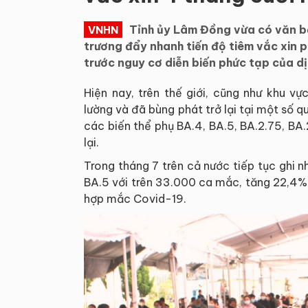
Tỉnh ủy Lâm Đồng vừa có văn bả
VNHN
trương đẩy nhanh tiến độ tiêm vắc xin 
trước nguy cơ diễn biến phức tạp của d
Hiện nay, trên thế giới, cũng như khu vự
lường và đã bùng phát trở lại tại một số 
các biến thể phụ BA.4, BA.5, BA.2.75, BA.2
lại.
Trong tháng 7 trên cả nước tiếp tục ghi 
BA.5 với trên 33.000 ca mắc, tăng 22,4% 
hợp mắc Covid-19.