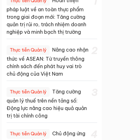
1
Hoàn thiện
Thực tiễn Quản lý
pháp luật về an toàn thực phẩm
trong giai đoạn mới: Tăng cường
quản trị rủi ro, trách nhiệm doanh
nghiệp và minh bạch thị trường
2
Nâng cao nhận
Thực tiễn Quản lý
thức về ASEAN: Từ truyền thông
chính sách đến phát huy vai trò
chủ động của Việt Nam
3
Tăng cường
Thực tiễn Quản lý
quản lý thuế trên nền tảng số:
Động lực nâng cao hiệu quả quản
trị tài chính công
4
Chủ động ứng
Thực tiễn Quản lý