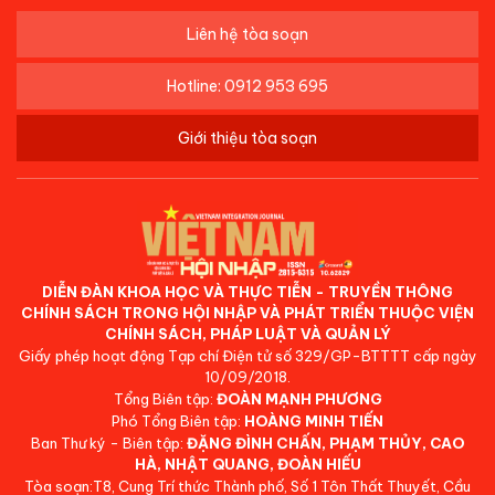
Liên hệ tòa soạn
Hotline: 0912 953 695
Giới thiệu tòa soạn
DIỄN ĐÀN KHOA HỌC VÀ THỰC TIỄN - TRUYỀN THÔNG
CHÍNH SÁCH TRONG HỘI NHẬP VÀ PHÁT TRIỂN THUỘC VIỆN
CHÍNH SÁCH, PHÁP LUẬT VÀ QUẢN LÝ
Giấy phép hoạt động Tạp chí Điện tử số 329/GP-BTTTT cấp ngày
10/09/2018.
Tổng Biên tập:
ĐOÀN MẠNH PHƯƠNG
Phó Tổng Biên tập:
HOÀNG MINH TIẾN
Ban Thư ký - Biên tập:
ĐẶNG ĐÌNH CHẤN, PHẠM THỦY, CAO
HÀ, NHẬT QUANG, ĐOÀN HIẾU
Tòa soạn:T8, Cung Trí thức Thành phố, Số 1 Tôn Thất Thuyết, Cầu