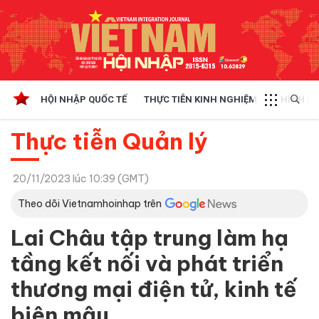
HỘI NHẬP QUỐC TẾ
THỰC TIỄN KINH NGHIỆM
CHÍNH SÁ
Thực tiễn Quản lý
20/11/2023 lúc 10:39 (GMT)
Theo dõi Vietnamhoinhap trên
Lai Châu tập trung làm hạ
tầng kết nối và phát triển
thương mại điện tử, kinh tế
biên mậu