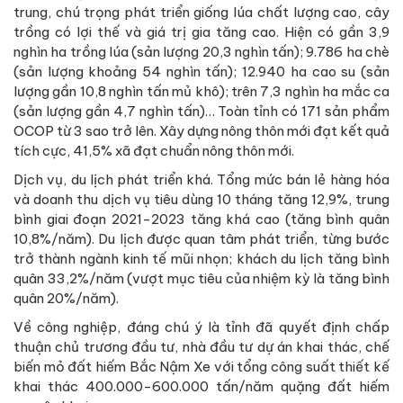
trung, chú trọng phát triển giống lúa chất lượng cao, cây
trồng có lợi thế và giá trị gia tăng cao. Hiện có gần 3,9
nghìn ha trồng lúa (sản lượng 20,3 nghìn tấn); 9.786 ha chè
(sản lượng khoảng 54 nghìn tấn); 12.940 ha cao su (sản
lượng gần 10,8 nghìn tấn mủ khô); trên 7,3 nghìn ha mắc ca
(sản lượng gần 4,7 nghìn tấn)… Toàn tỉnh có 171 sản phẩm
OCOP từ 3 sao trở lên. Xây dựng nông thôn mới đạt kết quả
tích cực, 41,5% xã đạt chuẩn nông thôn mới.
Dịch vụ, du lịch phát triển khá. Tổng mức bán lẻ hàng hóa
và doanh thu dịch vụ tiêu dùng 10 tháng tăng 12,9%, trung
bình giai đoạn 2021-2023 tăng khá cao (tăng bình quân
10,8%/năm). Du lịch được quan tâm phát triển, từng bước
trở thành ngành kinh tế mũi nhọn; khách du lịch tăng bình
quân 33,2%/năm (vượt mục tiêu của nhiệm kỳ là tăng bình
quân 20%/năm).
Về công nghiệp, đáng chú ý là tỉnh đã quyết định chấp
thuận chủ trương đầu tư, nhà đầu tư dự án khai thác, chế
biến mỏ đất hiếm Bắc Nậm Xe với tổng công suất thiết kế
khai thác 400.000-600.000 tấn/năm quặng đất hiếm