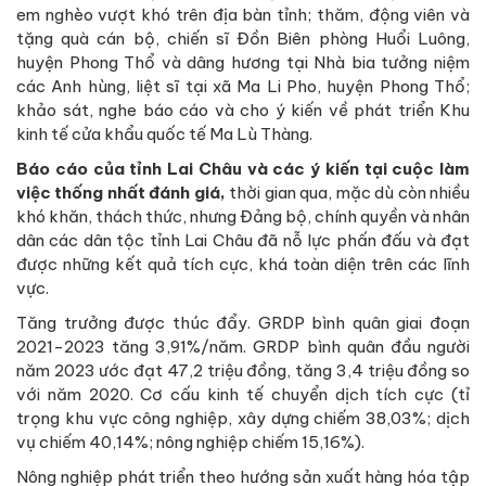
em nghèo vượt khó trên địa bàn tỉnh; thăm, động viên và
tặng quà cán bộ, chiến sĩ Đồn Biên phòng Huổi Luông,
huyện Phong Thổ và dâng hương tại Nhà bia tưởng niệm
các Anh hùng, liệt sĩ tại xã Ma Li Pho, huyện Phong Thổ;
khảo sát, nghe báo cáo và cho ý kiến về phát triển Khu
kinh tế cửa khẩu quốc tế Ma Lù Thàng.
Báo cáo của tỉnh Lai Châu và các ý kiến tại cuộc làm
việc thống nhất đánh giá,
thời gian qua, mặc dù còn nhiều
khó khăn, thách thức, nhưng Đảng bộ, chính quyền và nhân
dân các dân tộc tỉnh Lai Châu đã nỗ lực phấn đấu và đạt
được những kết quả tích cực, khá toàn diện trên các lĩnh
vực.
Tăng trưởng được thúc đẩy. GRDP bình quân giai đoạn
2021-2023 tăng 3,91%/năm. GRDP bình quân đầu người
năm 2023 ước đạt 47,2 triệu đồng, tăng 3,4 triệu đồng so
với năm 2020. Cơ cấu kinh tế chuyển dịch tích cực (tỉ
trọng khu vực công nghiệp, xây dựng chiếm 38,03%; dịch
vụ chiếm 40,14%; nông nghiệp chiếm 15,16%).
Nông nghiệp phát triển theo hướng sản xuất hàng hóa tập