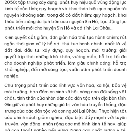
2050; tập trung xây dựng, phát huy hiệu quả vùng động lực
kinh tế của tỉnh; quy hoạch và khai thác hiệu quả nguồn tài
nguyên khoáng sản, trong đó có đất hiếm; quy hoạch, khai
thác tiềm năng du lịch trên cao nguyên Sìn Hồ, tạo động lực
phát triển mới cho huyện Sìn Hồ và cả tỉnh Lai Châu…
Kiên quyết cắt giảm, đơn giản hóa thủ tục hành chính; rút
ngắn thời gian xử lý hồ sơ, thủ tục hành chính, nhất là về
đất đai, đầu tư, xây dựng, quy hoạch, môi trường; giải
quyết kịp thời những khó khăn, vướng mắc, hỗ trợ tối đa
cho doanh nghiệp phát triển, làm giàu chính đáng; hỗ trợ
khởi nghiệp, đổi mới sáng tạo, vườn ươm phát triển doanh
nghiệp.
Chú trọng phát triển các lĩnh vực văn hoá, xã hội, bảo vệ
môi trường, bảo đảm an sinh xã hội, nâng cao đời sống vật
chất, tinh thần của nhân dân các dân tộc trên địa bàn tỉnh.
Gìn giữ và phát huy những giá trị văn hóa truyền thống, đặc
trưng của các dân tộc và con người Lai Châu. Thực hiện tốt
các chính sách giảm nghèo, đặc biệt đẩy mạnh với tuyên
truyền, vận động, nhân rộng các mô hình kinh tế hay, giúp
bà con thoát nghèo bền vững. Nâng cao chất lượng y tế,