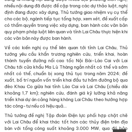
nhiều nội dung đã được đề cập trong các dự thảo luật, nghị
định đang được xây dựng, Thủ tướng giao nhiệm vụ cụ thể
cho các bộ, ngành tiếp tục tổng hợp, xem xét, đề xuất cấp
có thẩm quyền trong việc xây dựng, ban hành các văn bản
quy phạm pháp luật liên quan và tỉnh Lai Châu thực hiện khi
các văn bản này được ban hành.
Về các kiến nghị cụ thể liên quan tới tỉnh Lai Châu, Thủ
tướng yêu cầu khẩn trương nghiên cứu, triển khai, hoàn
thành tuyến đường nối cao tốc Nội Bài-Lào Cai với Lai
Châu tới cửa khẩu Ma Lù Thàng ngắn nhất có thể và sớm
nhất có thể, chuẩn bị xong thủ tục trong năm 2024; đề
xuất, bố trí nguồn vốn triển khai đầu tư hầm đường bộ qua
đèo Khau Co giữa hai tỉnh Lào Cai và Lai Châu (chiều dài
khoảng 1,7 km); nghiên cứu, đánh giá kỹ lưỡng khả năng
triển khai dự án cảng hàng không Lai Châu theo hướng hợp
tác công-tư nếu có hiệu quả…
Thủ tướng đề nghị Tập đoàn Điện lực phối hợp chặt chẽ
với Lai Châu để khai thác tốt hơn các thủy điện trên địa
bàn với tổng công suất khoảng 3.000 MW, qua đó bảo