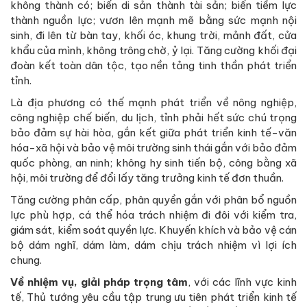
không thành có; biến di sản thành tài sản; biến tiềm lực
thành nguồn lực; vươn lên mạnh mẽ bằng sức mạnh nội
sinh, đi lên từ bàn tay, khối óc, khung trời, mảnh đất, cửa
khẩu của mình, không trông chờ, ỷ lại. Tăng cường khối đại
đoàn kết toàn dân tộc, tạo nền tảng tinh thần phát triển
tỉnh.
Là địa phương có thế mạnh phát triển về nông nghiệp,
công nghiệp chế biến, du lịch, tỉnh phải hết sức chú trọng
bảo đảm sự hài hòa, gắn kết giữa phát triển kinh tế-văn
hóa-xã hội và bảo vệ môi trường sinh thái gắn với bảo đảm
quốc phòng, an ninh; không hy sinh tiến bộ, công bằng xã
hội, môi trường để đổi lấy tăng trưởng kinh tế đơn thuần.
Tăng cường phân cấp, phân quyền gắn với phân bổ nguồn
lực phù hợp, cá thể hóa trách nhiệm đi đôi với kiểm tra,
giám sát, kiểm soát quyền lực. Khuyến khích và bảo vệ cán
bộ dám nghĩ, dám làm, dám chịu trách nhiệm vì lợi ích
chung.
Về nhiệm vụ, giải pháp trọng tâm
, với các lĩnh vực kinh
tế, Thủ tướng yêu cầu tập trung ưu tiên phát triển kinh tế