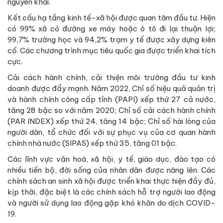
nguyên khai.
Kết cấu hạ tầng kinh tế-xã hội được quan tâm đầu tư. Hiện
có 99% xã có đường xe máy hoặc ô tô đi lại thuận lợi;
99,7% trường học và 94,2% trạm y tế được xây dựng kiên
cố. Các chương trình mục tiêu quốc gia được triển khai tích
cực.
Cải cách hành chính, cải thiện môi trường đầu tư kinh
doanh được đẩy mạnh. Năm 2022, Chỉ số hiệu quả quản trị
và hành chính công cấp tỉnh (PAPI) xếp thứ 27 cả nước,
tăng 28 bậc so với năm 2020; Chỉ số cải cách hành chính
(PAR INDEX) xếp thứ 24, tăng 14 bậc; Chỉ số hài lòng của
người dân, tổ chức đối với sự phục vụ của cơ quan hành
chính nhà nước (SIPAS) xếp thứ 35, tăng 01 bậc.
Các lĩnh vực văn hoá, xã hội, y tế, giáo dục, đào tạo có
nhiều tiến bộ, đời sống của nhân dân được nâng lên. Các
chính sách an sinh xã hội được triển khai thực hiện đầy đủ,
kịp thời, đặc biệt là các chính sách hỗ trợ người lao động
và người sử dụng lao động gặp khó khăn do dịch COVID-
19.