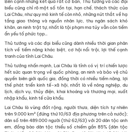
Bên cạnh những kết quả rất cơ bản, Thủ tướng và các đại
biểu cũng chỉ rõ một số tồn tại, hạn chế, thách thức của
Lai Châu, như quy mô kinh tế còn nhỏ, những nút thắt về hạ
tầng giao thông và nguồn nhân lực, thu ngân sách khó
khăn, an ninh trật tự, nhất là tội phạm ma túy vẫn còn tiềm
ẩn yếu tố phức tạp...
Thủ tướng và các đại biểu cũng dành nhiều thời gian phân
tích về tiềm năng khác biệt, cơ hội nổi trội, lợi thế cạnh
tranh của tỉnh Lai Châu.
Thủ tướng nhấn mạnh, Lai Châu là tỉnh có vị trí chiến lược
hết sức quan trọng về quốc phòng, an ninh và bảo vệ chủ
quyền biên giới quốc gia, đồng thời có nhiều tiềm năng, lợi
thế phát triển kinh tế-xã hội, nhất là về nông nghiệp, du
lịch, dịch vụ, thủy điện, khai khoáng và thương mại, xuất
nhập khẩu, kinh tế cửa khẩu.
Lai Châu là vùng đất rộng, người thưa, diện tích tự nhiên
trên 9.000 km² (đứng thứ 10/63 địa phương trên cả nước);
dân số trên 489.000 người (thứ 62/63) với 20 dân tộc anh
em, đồng bào dân tộc thiểu số chiếm gần 85% (dân tộc