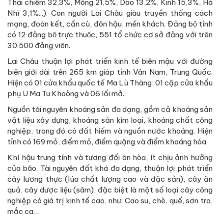
Thái chiếm 32,3%, Mông 21,5%, Dao 13,2%, Kinh 15,3%, Hà
Nhì 3,1%...). Con người Lai Châu giàu truyền thống cách
mạng, đoàn kết, cần cù, đôn hậu, mến khách. Đảng bộ tỉnh
có 12 đảng bộ trực thuộc, 551 tổ chức cơ sở đảng với trên
30.500 đảng viên.
Lai Châu thuận lợi phát triển kinh tế biên mậu với đường
biên giới dài trên 265 km giáp tỉnh Vân Nam, Trung Quốc.
Hiện có 01 cửa khẩu quốc tế Ma Lù Thàng; 01 cặp cửa khẩu
phụ U Ma Tu Khoòng và 06 lối mở.
Nguồn tài nguyên khoáng sản đa dạng, gồm cả khoáng sản
vật liệu xây dựng, khoáng sản kim loại, khoáng chất công
nghiệp, trong đó có đất hiếm và nguồn nước khoáng. Hiện
tỉnh có 169 mỏ, điểm mỏ, điểm quặng và điểm khoáng hóa.
Khí hậu trung tính và tương đối ôn hòa, ít chịu ảnh hưởng
của bão. Tài nguyên đất khá đa dạng, thuận lợi phát triển
cây lương thực (lúa chất lượng cao và đặc sản), cây ăn
quả, cây dược liệu (sâm), đặc biệt là một số loại cây công
nghiệp có giá trị kinh tế cao, như: Cao su, chè, quế, sơn tra,
mắc ca…