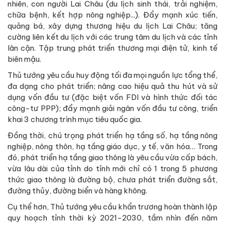
nhiên, con người Lai Châu (du lịch sinh thái, trải nghiệm,
chữa bệnh, kết hợp nông nghiệp...). Đẩy mạnh xúc tiến,
quảng bá, xây dựng thương hiệu du lịch Lai Châu; tăng
cường liên kết du lịch với các trung tâm du lịch và các tỉnh
lân cận. Tập trung phát triển thương mại điện tử, kinh tế
biên mậu.
Thủ tướng yêu cầu huy động tối đa mọi nguồn lực tổng thể,
đa dạng cho phát triển; nâng cao hiệu quả thu hút và sử
dụng vốn đầu tư (đặc biệt vốn FDI và hình thức đối tác
công-tư PPP); đẩy mạnh giải ngân vốn đầu tư công, triển
khai 3 chương trình mục tiêu quốc gia.
Đồng thời, chú trọng phát triển hạ tầng số, hạ tầng nông
nghiệp, nông thôn, hạ tầng giáo dục, y tế, văn hóa… Trong
đó, phát triển hạ tầng giao thông là yêu cầu vừa cấp bách,
vừa lâu dài của tỉnh do tỉnh mới chỉ có 1 trong 5 phương
thức giao thông là đường bộ, chưa phát triển đường sắt,
đường thủy, đường biển và hàng không.
Cụ thể hơn, Thủ tướng yêu cầu khẩn trương hoàn thành lập
quy hoạch tỉnh thời kỳ 2021-2030, tầm nhìn đến năm