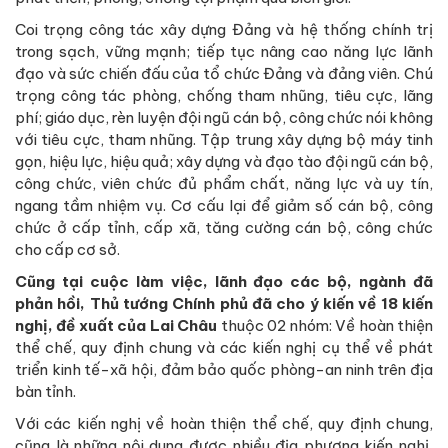
Coi trọng công tác xây dựng Đảng và hệ thống chính trị
trong sạch, vững mạnh; tiếp tục nâng cao năng lực lãnh
đạo và sức chiến đấu của tổ chức Đảng và đảng viên. Chú
trọng công tác phòng, chống tham nhũng, tiêu cực, lãng
phí; giáo dục, rèn luyện đội ngũ cán bộ, công chức nói không
với tiêu cực, tham nhũng. Tập trung xây dựng bộ máy tinh
gọn, hiệu lực, hiệu quả; xây dựng và đạo tào đội ngũ cán bộ,
công chức, viên chức đủ phẩm chất, năng lực và uy tín,
ngang tầm nhiệm vụ. Cơ cấu lại để giảm số cán bộ, công
chức ở cấp tỉnh, cấp xã, tăng cường cán bộ, công chức
cho cấp cơ sở.
Cũng tại cuộc làm việc, lãnh đạo các bộ, ngành đã
phản hồi, Thủ tướng Chính phủ đã cho ý kiến về 18 kiến
nghị, đề xuất của Lai Châu
thuộc 02 nhóm: Về hoàn thiện
thể chế, quy định chung và các kiến nghị cụ thể về phát
triển kinh tế-xã hội, đảm bảo quốc phòng-an ninh trên địa
bàn tỉnh.
Với các kiến nghị về hoàn thiện thể chế, quy định chung,
cũng là những nội dung được nhiều địa phương kiến nghị,