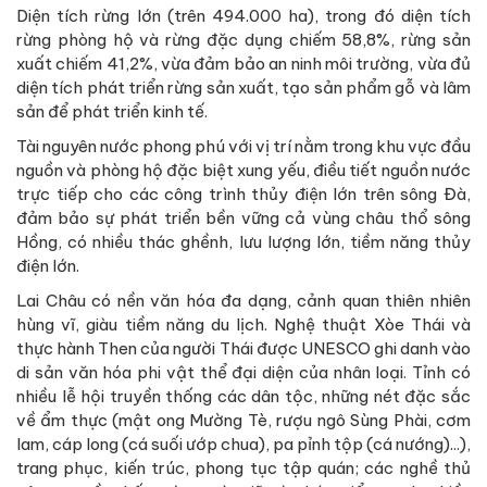
Diện tích rừng lớn (trên 494.000 ha), trong đó diện tích
rừng phòng hộ và rừng đặc dụng chiếm 58,8%, rừng sản
xuất chiếm 41,2%, vừa đảm bảo an ninh môi trường, vừa đủ
diện tích phát triển rừng sản xuất, tạo sản phẩm gỗ và lâm
sản để phát triển kinh tế.
Tài nguyên nước phong phú với vị trí nằm trong khu vực đầu
nguồn và phòng hộ đặc biệt xung yếu, điều tiết nguồn nước
trực tiếp cho các công trình thủy điện lớn trên sông Đà,
đảm bảo sự phát triển bền vững cả vùng châu thổ sông
Hồng, có nhiều thác ghềnh, lưu lượng lớn, tiềm năng thủy
điện lớn.
Lai Châu có nền văn hóa đa dạng, cảnh quan thiên nhiên
hùng vĩ, giàu tiềm năng du lịch. Nghệ thuật Xòe Thái và
thực hành Then của người Thái được UNESCO ghi danh vào
di sản văn hóa phi vật thể đại diện của nhân loại. Tỉnh có
nhiều lễ hội truyền thống các dân tộc, những nét đặc sắc
về ẩm thực (mật ong Mường Tè, rượu ngô Sùng Phài, cơm
lam, cáp long (cá suối ướp chua), pa pỉnh tộp (cá nướng)...),
trang phục, kiến trúc, phong tục tập quán; các nghề thủ