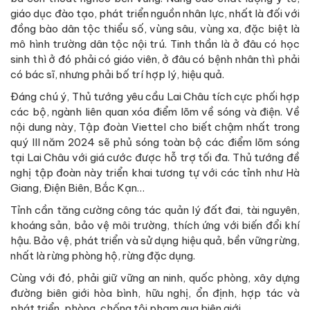
giáo dục đào tạo, phát triển nguồn nhân lực, nhất là đối với
đồng bào dân tộc thiểu số, vùng sâu, vùng xa, đặc biệt là
mô hình trường dân tộc nội trú. Tinh thần là ở đâu có học
sinh thì ở đó phải có giáo viên, ở đâu có bệnh nhân thì phải
có bác sĩ, nhưng phải bố trí hợp lý, hiệu quả.
Đáng chú ý, Thủ tướng yêu cầu Lai Châu tích cực phối hợp
các bộ, ngành liên quan xóa điểm lõm về sóng và điện. Về
nội dung này, Tập đoàn Viettel cho biết chậm nhất trong
quý III năm 2024 sẽ phủ sóng toàn bộ các điểm lõm sóng
tại Lai Châu với giá cước được hỗ trợ tối đa. Thủ tướng đề
nghị tập đoàn này triển khai tương tự với các tỉnh như Hà
Giang, Điện Biên, Bắc Kạn…
Tỉnh cần tăng cường công tác quản lý đất đai, tài nguyên,
khoáng sản, bảo vệ môi trường, thích ứng với biến đổi khí
hậu. Bảo vệ, phát triển và sử dụng hiệu quả, bền vững rừng,
nhất là rừng phòng hộ, rừng đặc dụng.
Cùng với đó, phải giữ vững an ninh, quốc phòng, xây dựng
đường biên giới hòa bình, hữu nghị, ổn định, hợp tác và
phát triển, phòng, chống tội phạm qua biên giới.