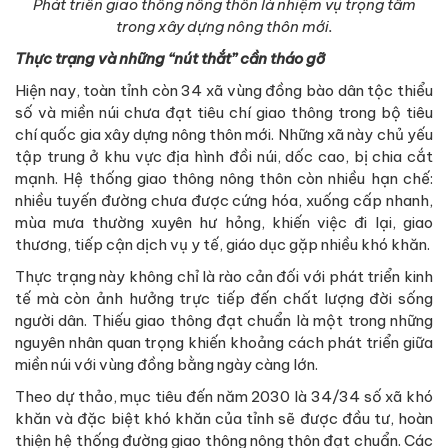
Phát triển giao thông nông thôn là nhiệm vụ trọng tâm
trong xây dựng nông thôn mới.
Thực trạng và những “nút thắt” cần tháo gỡ
Hiện nay, toàn tỉnh còn 34 xã vùng đồng bào dân tộc thiểu
số và miền núi chưa đạt tiêu chí giao thông trong bộ tiêu
chí quốc gia xây dựng nông thôn mới. Những xã này chủ yếu
tập trung ở khu vực địa hình đồi núi, dốc cao, bị chia cắt
mạnh. Hệ thống giao thông nông thôn còn nhiều hạn chế:
nhiều tuyến đường chưa được cứng hóa, xuống cấp nhanh,
mùa mưa thường xuyên hư hỏng, khiến việc đi lại, giao
thương, tiếp cận dịch vụ y tế, giáo dục gặp nhiều khó khăn.
Thực trạng này không chỉ là rào cản đối với phát triển kinh
tế mà còn ảnh hưởng trực tiếp đến chất lượng đời sống
người dân. Thiếu giao thông đạt chuẩn là một trong những
nguyên nhân quan trọng khiến khoảng cách phát triển giữa
miền núi với vùng đồng bằng ngày càng lớn.
Theo dự thảo, mục tiêu đến năm 2030 là 34/34 số xã khó
khăn và đặc biệt khó khăn của tỉnh sẽ được đầu tư, hoàn
thiện hệ thống đường giao thông nông thôn đạt chuẩn. Các