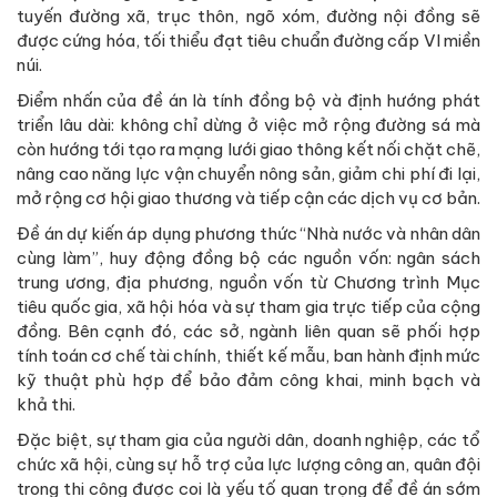
tuyến đường xã, trục thôn, ngõ xóm, đường nội đồng sẽ
được cứng hóa, tối thiểu đạt tiêu chuẩn đường cấp VI miền
núi.
Điểm nhấn của đề án là tính đồng bộ và định hướng phát
triển lâu dài: không chỉ dừng ở việc mở rộng đường sá mà
còn hướng tới tạo ra mạng lưới giao thông kết nối chặt chẽ,
nâng cao năng lực vận chuyển nông sản, giảm chi phí đi lại,
mở rộng cơ hội giao thương và tiếp cận các dịch vụ cơ bản.
Đề án dự kiến áp dụng phương thức “Nhà nước và nhân dân
cùng làm”, huy động đồng bộ các nguồn vốn: ngân sách
trung ương, địa phương, nguồn vốn từ Chương trình Mục
tiêu quốc gia, xã hội hóa và sự tham gia trực tiếp của cộng
đồng. Bên cạnh đó, các sở, ngành liên quan sẽ phối hợp
tính toán cơ chế tài chính, thiết kế mẫu, ban hành định mức
kỹ thuật phù hợp để bảo đảm công khai, minh bạch và
khả thi.
Đặc biệt, sự tham gia của người dân, doanh nghiệp, các tổ
chức xã hội, cùng sự hỗ trợ của lực lượng công an, quân đội
trong thi công được coi là yếu tố quan trọng để đề án sớm