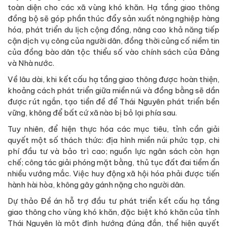
toàn diện cho các xã vùng khó khăn. Hạ tầng giao thông
đồng bộ sẽ góp phần thúc đẩy sản xuất nông nghiệp hàng
hóa, phát triển du lịch cộng đồng, nâng cao khả năng tiếp
cận dịch vụ công của người dân, đồng thời củng cố niềm tin
của đồng bào dân tộc thiểu số vào chính sách của Đảng
và Nhà nước.
Về lâu dài, khi kết cấu hạ tầng giao thông được hoàn thiện,
khoảng cách phát triển giữa miền núi và đồng bằng sẽ dần
được rút ngắn, tạo tiền đề để Thái Nguyên phát triển bền
vững, không để bất cứ xã nào bị bỏ lại phía sau.
Tuy nhiên, để hiện thực hóa các mục tiêu, tỉnh cần giải
quyết một số thách thức: địa hình miền núi phức tạp, chi
phí đầu tư và bảo trì cao; nguồn lực ngân sách còn hạn
chế; công tác giải phóng mặt bằng, thủ tục đất đai tiềm ẩn
nhiều vướng mắc. Việc huy động xã hội hóa phải được tiến
hành hài hòa, không gây gánh nặng cho người dân.
Dự thảo Đề án hỗ trợ đầu tư phát triển kết cấu hạ tầng
giao thông cho vùng khó khăn, đặc biệt khó khăn của tỉnh
Thái Nguyên là một định hướng đúng đắn, thể hiện quyết