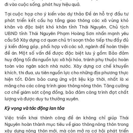
đi vào cuộc sống, phát huy hiệu quả.
Tại cuộc họp cho ý kiến vào dự thảo Đề án hỗ trợ đầu tư
phát triển kết cấu hạ tầng giao thông các xã vùng khó
khăn và đặc biệt khó khăn tỉnh Thái Nguyên, Chủ tịch
UBND tỉnh Thái Nguyên Phạm Hoàng Sơn nhấn mạnh yêu
cầu Sở Xây dựng cơ quan chủ trì soạn thảo tiếp thu đầy đủ
ý kiến đóng góp, phối hợp với các sở, ngành để hoàn thiện
đề án. Một số vấn đề được đặc biệt lưu ý gồm: Bảo đảm
huy động tối đa nguồn lực xã hội hóa, tránh phụ thuộc hoàn
toàn vào ngân sách nhà nước. Xây dựng cơ chế khuyến
khích, thi đua, ưu tiên nguồn lực cho những địa phương thực
hiện tốt. Đảm bảo cung ứng vật liệu kịp thời, nhất là xi
măng cho các công trình giao thông nông thôn. Tăng cường
cơ chế giám sát cộng đồng, bảo đảm công trình đạt chất
lượng và được duy tu thường xuyên.
Kỳ vọng và tác động lan tỏa
Việc triển khai thành công đề án không chỉ giúp Thái
Nguyên hoàn thành mục tiêu về giao thông nông thôn trong
xây dựng nông thôn mới, mà còn mở ra cơ hội phát triển