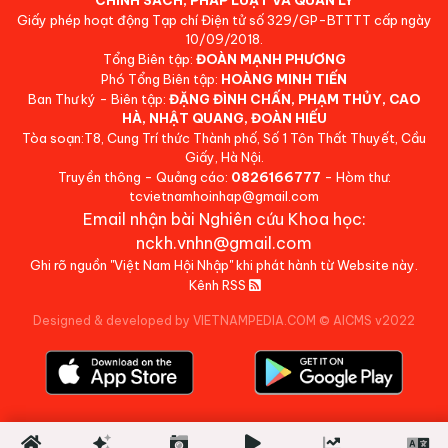
Giấy phép hoạt động Tạp chí Điện tử số 329/GP-BTTTT cấp ngày
10/09/2018.
Tổng Biên tập:
ĐOÀN MẠNH PHƯƠNG
Phó Tổng Biên tập:
HOÀNG MINH TIẾN
Ban Thư ký - Biên tập:
ĐẶNG ĐÌNH CHẤN, PHẠM THỦY, CAO
HÀ, NHẬT QUANG, ĐOÀN HIẾU
Tòa soạn:T8, Cung Trí thức Thành phố, Số 1 Tôn Thất Thuyết, Cầu
Giấy, Hà Nội.
Truyền thông - Quảng cáo:
0826166777
- Hòm thư:
tcvietnamhoinhap@gmail.com
Email nhận bài Nghiên cứu Khoa học:
nckh.vnhn@gmail.com
Ghi rõ nguồn "Việt Nam Hội Nhập" khi phát hành từ Website này.
Kênh RSS
Designed & developed by VIETNAMPEDIA.COM
©
AICMS v2022