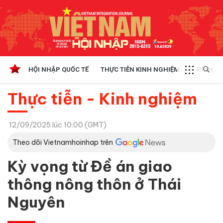
HỘI NHẬP QUỐC TẾ
THỰC TIỄN KINH NGHIỆM
CHÍNH SÁ
Thực tiễn - Kinh nghiệm
12/09/2025 lúc 10:00 (GMT)
Theo dõi Vietnamhoinhap trên
Kỳ vọng từ Đề án giao
thông nông thôn ở Thái
Nguyên