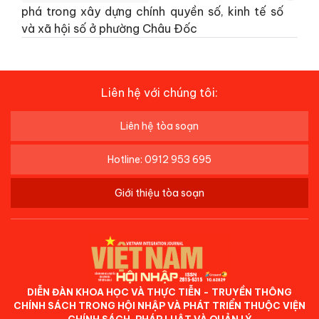
phá trong xây dựng chính quyền số, kinh tế số
và xã hội số ở phường Châu Đốc
Liên hệ với chúng tôi:
Liên hệ tòa soạn
Hotline: 0912 953 695
Giới thiệu tòa soạn
DIỄN ĐÀN KHOA HỌC VÀ THỰC TIỄN - TRUYỀN THÔNG
CHÍNH SÁCH TRONG HỘI NHẬP VÀ PHÁT TRIỂN THUỘC VIỆN
CHÍNH SÁCH, PHÁP LUẬT VÀ QUẢN LÝ