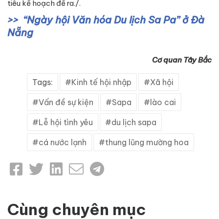
tiêu kế hoạch đề ra./.
“Ngày hội Văn hóa Du lịch Sa Pa” ở Đà
Nẵng
Cơ quan Tây Bắc
Tags:
Kinh tế hội nhập
Xã hội
Vấn đề sự kiện
Sapa
lào cai
Lễ hội tình yêu
du lịch sapa
cá nước lạnh
thung lũng mường hoa
Cùng chuyên mục