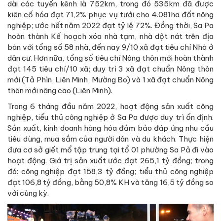
dài các tuyến kênh là 752km, trong đó 535km đã được
kiên cố hóa đạt 71,2% phục vụ tưới cho 4.081ha đất nông
nghiệp; ước hết năm 2022 đạt tỷ lệ 72%. Đồng thời, Sa Pa
hoàn thành Kế hoạch xóa nhà tạm, nhà dột nát trên địa
bàn với tổng số 58 nhà, đến nay 9/10 xã đạt tiêu chí Nhà ở
dân cư. Hơn nữa, tổng số tiêu chí Nông thôn mới hoàn thành
đạt 145 tiêu chí/10 xã; duy trì 3 xã đạt chuẩn Nông thôn
mới (Tả Phìn, Liên Minh, Mường Bo) và 1 xã đạt chuẩn Nông
thôn mới nâng cao (Liên Minh).
Trong 6 tháng đầu năm 2022, hoạt động sản xuất công
nghiệp, tiểu thủ công nghiệp ở Sa Pa được duy trì ổn định.
Sản xuất, kinh doanh hàng hóa đảm bảo đáp ứng nhu cầu
tiêu dùng, mua sắm của người dân và du khách. Thực hiện
đưa cơ sở giết mổ tập trung tại tổ 01 phường Sa Pả đi vào
hoạt động. Giá trị sản xuất ước đạt 265,1 tỷ đồng; trong
đó: công nghiệp đạt 158,3 tỷ đồng; tiểu thủ công nghiệp
đạt 106,8 tỷ đồng, bằng 50,8% KH và tăng 16,5 tỷ đồng so
với cùng kỳ.