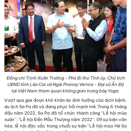
Đồng chí Trịnh Xuân Trường - Phó Bí thư Tỉnh ủy, Chủ tịch
UBND tỉnh Lào Cai và Ngài Pranay Verma - Đại sứ Ấn Độ
tại Việt Nam tham quan không gian trưng bày Yoga.
Vượt qua giai đoạn khó khăn do ảnh hưởng của dịch bệnh,
du lịch Sa Pa đã và đang phục hồi mạnh mẽ. Trong 6 tháng
đầu năm 2022, Sa Pa đã tổ chức thành công “Lễ hội mùa
xuân”; “Lễ hội Đền Mẫu Thượng năm 2022”; 09 sự kiện văn
hóa, lễ hội đặc sắc trong chuỗi sự kiện “Lễ hội mùa Hè Sa