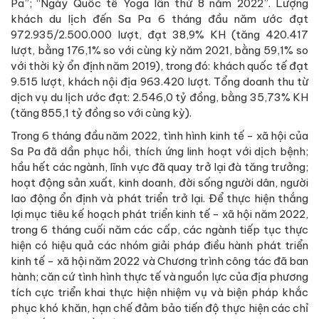
Pa”; “Ngày Quốc tế Yoga lần thứ 8 năm 2022”. Lượng
khách du lịch đến Sa Pa 6 tháng đầu năm ước đạt
972.935/2.500.000 lượt, đạt 38,9% KH (tăng 420.417
lượt, bằng 176,1% so với cùng kỳ năm 2021, bằng 59,1% so
với thời kỳ ổn định năm 2019), trong đó: khách quốc tế đạt
9.515 lượt, khách nội địa 963.420 lượt. Tổng doanh thu từ
dịch vụ du lịch ước đạt: 2.546,0 tỷ đồng, bằng 35,73% KH
(tăng 855,1 tỷ đồng so với cùng kỳ).
Trong 6 tháng đầu năm 2022, tình hình kinh tế - xã hội của
Sa Pa đã dần phục hồi, thích ứng linh hoạt với dịch bệnh;
hầu hết các ngành, lĩnh vực đã quay trở lại đà tăng trưởng;
hoạt động sản xuất, kinh doanh, đời sống người dân, người
lao động ổn định và phát triển trở lại. Để thực hiện thắng
lợi mục tiêu kế hoạch phát triển kinh tế - xã hội năm 2022,
trong 6 tháng cuối năm các cấp, các ngành tiếp tục thực
hiện có hiệu quả các nhóm giải pháp điều hành phát triển
kinh tế - xã hội năm 2022 và Chương trình công tác đã ban
hành; căn cứ tình hình thực tế và nguồn lực của địa phương
tích cực triển khai thực hiện nhiệm vụ và biện pháp khắc
phục khó khăn, hạn chế đảm bảo tiến độ thực hiện các chỉ