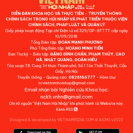
DIỄN ĐÀN KHOA HỌC VÀ THỰC TIỄN - TRUYỀN THÔNG
CHÍNH SÁCH TRONG HỘI NHẬP VÀ PHÁT TRIỂN THUỘC VIỆN
CHÍNH SÁCH, PHÁP LUẬT VÀ QUẢN LÝ
Giấy phép hoạt động Tạp chí Điện tử số 329/GP-BTTTT cấp ngày
10/09/2018.
Tổng Biên tập:
ĐOÀN MẠNH PHƯƠNG
Phó Tổng Biên tập:
HOÀNG MINH TIẾN
Ban Thư ký - Biên tập:
ĐẶNG ĐÌNH CHẤN, PHẠM THỦY, CAO
HÀ, NHẬT QUANG, ĐOÀN HIẾU
Tòa soạn:T8, Cung Trí thức Thành phố, Số 1 Tôn Thất Thuyết, Cầu
Giấy, Hà Nội.
Truyền thông - Quảng cáo:
0826166777
- Hòm thư:
tcvietnamhoinhap@gmail.com
Email nhận bài Nghiên cứu Khoa học:
nckh.vnhn@gmail.com
Ghi rõ nguồn "Việt Nam Hội Nhập" khi phát hành từ Website này.
Kênh RSS
Designed & developed by VIETNAMPEDIA.COM
©
AICMS v2022