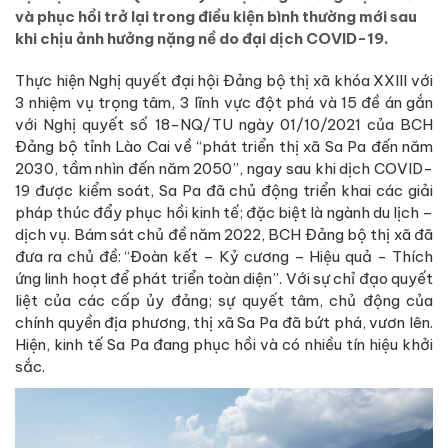
và phục hồi trở lại trong điều kiện bình thường mới sau
khi chịu ảnh hưởng nặng nề do đại dịch COVID-19.
Thực hiện Nghị quyết đại hội Đảng bộ thị xã khóa XXIII với
3 nhiệm vụ trọng tâm, 3 lĩnh vực đột phá và 15 đề án gắn
với Nghị quyết số 18-NQ/TU ngày 01/10/2021 của BCH
Đảng bộ tỉnh Lào Cai về “phát triển thị xã Sa Pa đến năm
2030, tầm nhìn đến năm 2050”, ngay sau khi dịch COVID-
19 được kiểm soát, Sa Pa đã chủ động triển khai các giải
pháp thúc đẩy phục hồi kinh tế; đặc biệt là ngành du lịch –
dịch vụ. Bám sát chủ đề năm 2022, BCH Đảng bộ thị xã đã
đưa ra chủ đề: “Đoàn kết – Kỷ cương – Hiệu quả - Thích
ứng linh hoạt để phát triển toàn diện”. Với sự chỉ đạo quyết
liệt của các cấp ủy đảng; sự quyết tâm, chủ động của
chính quyền địa phương, thị xã Sa Pa đã bứt phá, vươn lên.
Hiện, kinh tế Sa Pa đang phục hồi và có nhiều tín hiệu khởi
sắc.