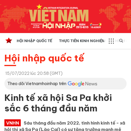
HỘI NHẬP QUỐC TẾ
THỰC TIỄN KINH NGHIỆM
CHÍNH SÁ
Hội nhập quốc tế
15/07/2022 lúc 20:58 (GMT)
Theo dõi Vietnamhoinhap trên
Kinh tế xã hội Sa Pa khởi
sắc 6 tháng đầu năm
VNHN
Sáu tháng đầu năm 2022, tình hình kinh tế - xã
hội thị xã Sa Pa (Lào Cai) có sự tăng trưởng mạnh mẽ