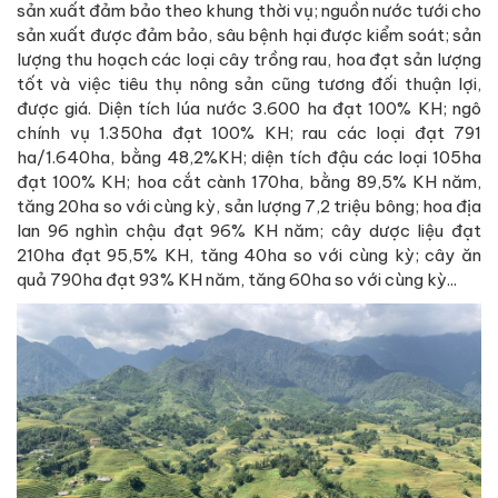
sản xuất đảm bảo theo khung thời vụ; nguồn nước tưới cho
sản xuất được đảm bảo, sâu bệnh hại được kiểm soát; sản
lượng thu hoạch các loại cây trồng rau, hoa đạt sản lượng
tốt và việc tiêu thụ nông sản cũng tương đối thuận lợi,
được giá. Diện tích lúa nước 3.600 ha đạt 100% KH; ngô
chính vụ 1.350ha đạt 100% KH; rau các loại đạt 791
ha/1.640ha, bằng 48,2%KH; diện tích đậu các loại 105ha
đạt 100% KH; hoa cắt cành 170ha, bằng 89,5% KH năm,
tăng 20ha so với cùng kỳ, sản lượng 7,2 triệu bông; hoa địa
lan 96 nghìn chậu đạt 96% KH năm; cây dược liệu đạt
210ha đạt 95,5% KH, tăng 40ha so với cùng kỳ; cây ăn
quả 790ha đạt 93% KH năm, tăng 60ha so với cùng kỳ...