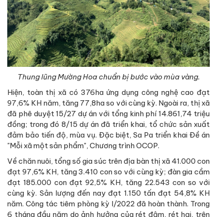
Thung lũng Mường Hoa chuẩn bị bước vào mùa vàng.
Hiện, toàn thị xã có 376ha ứng dụng công nghệ cao đạt
97,6% KH năm, tăng 77,8ha so với cùng kỳ. Ngoài ra, thị xã
đã phê duyệt 15/27 dự án với tổng kinh phí 14.861,74 triệu
đồng; trong đó 8/15 dự án đã triển khai, tổ chức sản xuất
đảm bảo tiến độ, mùa vụ. Đặc biệt, Sa Pa triển khai Đề án
"Mỗi xã một sản phẩm", Chương trình OCOP.
Về chăn nuôi, tổng số gia súc trên địa bàn thị xã 41.000 con
đạt 97,6% KH, tăng 3.410 con so với cùng kỳ; đàn gia cầm
đạt 185.000 con đạt 92,5% KH, tăng 22.543 con so với
cùng kỳ. Sản lượng đến nay đạt 1.150 tấn đạt 54,8% KH
năm. Công tác tiêm phòng kỳ I/2022 đã hoàn thành. Trong
6 tháng đầu năm do ảnh hưởng của rét đậm, rét hại, trên