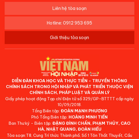
Liên hệ tòa soạn
Hotline: 0912 953 695
Giới thiệu tòa soạn
DIỄN ĐÀN KHOA HỌC VÀ THỰC TIỄN - TRUYỀN THÔNG
CHÍNH SÁCH TRONG HỘI NHẬP VÀ PHÁT TRIỂN THUỘC VIỆN
CHÍNH SÁCH, PHÁP LUẬT VÀ QUẢN LÝ
Giấy phép hoạt động Tạp chí Điện tử số 329/GP-BTTTT cấp ngày
10/09/2018.
Tổng Biên tập:
ĐOÀN MẠNH PHƯƠNG
Phó Tổng Biên tập:
HOÀNG MINH TIẾN
Ban Thư ký - Biên tập:
ĐẶNG ĐÌNH CHẤN, PHẠM THỦY, CAO
HÀ, NHẬT QUANG, ĐOÀN HIẾU
Tòa soạn:T8, Cung Trí thức Thành phố, Số 1 Tôn Thất Thuyết, Cầu