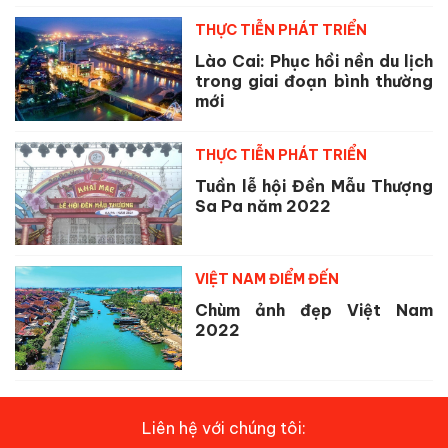
THỰC TIỄN PHÁT TRIỂN
Lào Cai: Phục hồi nền du lịch
trong giai đoạn bình thường
mới
THỰC TIỄN PHÁT TRIỂN
Tuần lễ hội Đền Mẫu Thượng
Sa Pa năm 2022
VIỆT NAM ĐIỂM ĐẾN
Chùm ảnh đẹp Việt Nam
2022
Liên hệ với chúng tôi: