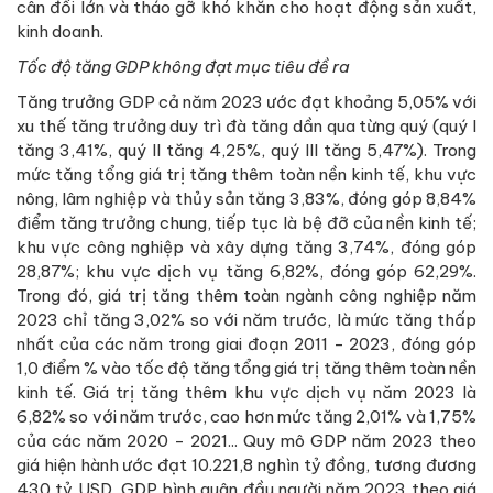
cân đối lớn và tháo gỡ khó khăn cho hoạt động sản xuất,
kinh doanh.
Tốc độ tăng GDP không đạt mục tiêu đề ra
Tăng trưởng GDP cả năm 2023 ước đạt khoảng 5,05% với
xu thế tăng trưởng duy trì đà tăng dần qua từng quý (quý I
tăng 3,41%, quý II tăng 4,25%, quý III tăng 5,47%). Trong
mức tăng tổng giá trị tăng thêm toàn nền kinh tế, khu vực
nông, lâm nghiệp và thủy sản tăng 3,83%, đóng góp 8,84%
điểm tăng trưởng chung, tiếp tục là bệ đỡ của nền kinh tế;
khu vực công nghiệp và xây dựng tăng 3,74%, đóng góp
28,87%; khu vực dịch vụ tăng 6,82%, đóng góp 62,29%.
Trong đó, giá trị tăng thêm toàn ngành công nghiệp năm
2023 chỉ tăng 3,02% so với năm trước, là mức tăng thấp
nhất của các năm trong giai đoạn 2011 - 2023, đóng góp
1,0 điểm % vào tốc độ tăng tổng giá trị tăng thêm toàn nền
kinh tế. Giá trị tăng thêm khu vực dịch vụ năm 2023 là
6,82% so với năm trước, cao hơn mức tăng 2,01% và 1,75%
của các năm 2020 - 2021... Quy mô GDP năm 2023 theo
giá hiện hành ước đạt 10.221,8 nghìn tỷ đồng, tương đương
430 tỷ USD, GDP bình quân đầu người năm 2023 theo giá