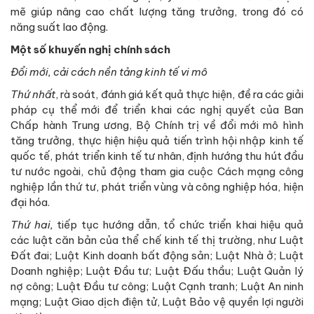
mẽ giúp nâng cao chất lượng tăng trưởng, trong đó có
năng suất lao động.
Một số khuyến nghị chính sách
Đổi mới, cải cách nền tảng kinh tế vi mô
Thứ nhất
, rà soát, đánh giá kết quả thực hiện, đề ra các giải
pháp cụ thể mới để triển khai các nghị quyết của Ban
Chấp hành Trung ương, Bộ Chính trị về đổi mới mô hình
tăng trưởng, thực hiện hiệu quả tiến trình hội nhập kinh tế
quốc tế, phát triển kinh tế tư nhân, định hướng thu hút đầu
tư nước ngoài, chủ động tham gia cuộc Cách mạng công
nghiệp lần thứ tư, phát triển vùng và công nghiệp hóa, hiện
đại hóa.
Thứ hai,
tiếp tục hướng dẫn, tổ chức triển khai hiệu quả
các luật căn bản của thể chế kinh tế thị trường, như Luật
Đất đai; Luật Kinh doanh bất động sản; Luật Nhà ở; Luật
Doanh nghiệp; Luật Đầu tư; Luật Đấu thầu; Luật Quản lý
nợ công; Luật Đầu tư công; Luật Cạnh tranh; Luật An ninh
mạng; Luật Giao dịch điện tử, Luật Bảo vệ quyền lợi người