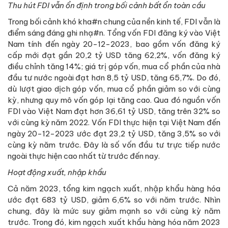
Thu hút FDI vẫn ổn định trong bối cảnh bất ổn toàn cầu
Trong bối cảnh khó kha#n chung của nền kinh tế, FDI vẫn là
điểm sáng đáng ghi nhạ#n. Tổng vốn FDI đăng ký vào Việt
Nam tính đến ngày 20-12-2023, bao gồm vốn đăng ký
cấp mới đạt gần 20,2 tỷ USD tăng 62,2%, vốn đăng ký
điều chỉnh tăng 14%; giá trị góp vốn, mua cổ phần của nhà
đầu tư nước ngoài đạt hơn 8,5 tỷ USD, tăng 65,7%. Do đó,
dù lượt giao dịch góp vốn, mua cổ phần giảm so với cùng
kỳ, nhưng quy mô vốn góp lại tăng cao. Qua đó nguồn vốn
FDI vào Việt Nam đạt hơn 36,61 tỷ USD, tăng trên 32% so
với cùng kỳ năm 2022. Vốn FDI thực hiện tại Việt Nam đến
ngày 20-12-2023 ước đạt 23,2 tỷ USD, tăng 3,5% so với
cùng kỳ năm trước. Đây là số vốn đầu tư trực tiếp nước
ngoài thực hiện cao nhất từ trước đến nay.
Hoạt động xuất, nhập khẩu
Cả năm 2023, tổng kim ngạch xuất, nhập khẩu hàng hóa
ước đạt 683 tỷ USD, giảm 6,6% so với năm trước. Nhìn
chung, đây là mức suy giảm mạnh so với cùng kỳ năm
trước. Trong đó, kim ngạch xuất khẩu hàng hóa năm 2023