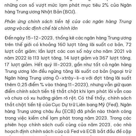
những con số vượt mức lạm phát mục tiêu 2% của Ngân
hàng Trung ương Nhật Bản (BOJ).
Phản ứng chính sách tiền tệ của các ngân hàng Trung
ương và các định chế tài chính lớn
Đến ngày 15-12-2023, thống kê các ngân hàng Trung ương
trên thế giới có khoảng 160 lượt tăng lãi suất cơ bản, 72
lượt cắt giảm; lần lượt các con số này cho năm 2021 và
năm 2022 là 113 lượt tăng, 14 lượt giảm và 367 lượt tăng,
17 lượt giảm. Hết quý III-2023, gần như tất cả ngân hàng
Trung ương lớn đều ngừng tăng lãi suất cơ bản (ngoại trừ
Ngân hàng Trung ương Ô-xtrây-li-a với đợt tăng lãi suất
thêm 0,25 điểm % vào tháng 11-2023), nhưng vẫn giữ quan
điểm chính sách tiền tệ thắt chặt khi lạm phát lõi vẫn cao
và chưa có xu hướng giảm rõ rệt. Có thể thấy, chính sách
thắt chặt tiền tệ của Cục Dự trữ Liên bang Mỹ (Fed), Ngân
hàng Trung ương châu Âu (ECB) đã phần nào thành công
trong việc kiềm chế lạm phát trong năm 2023. Trong các
phiên họp chính sách cuối cùng của năm 2023, các nhà
hoạch định chính sách của cả Fed và ECB bắt đầu đề cập