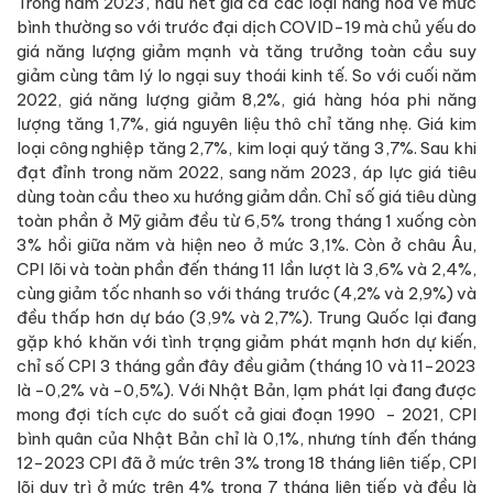
Trong năm 2023, hầu hết giá cả các loại hàng hóa về mức
bình thường so với trước đại dịch COVID-19 mà chủ yếu do
giá năng lượng giảm mạnh và tăng trưởng toàn cầu suy
giảm cùng tâm lý lo ngại suy thoái kinh tế. So với cuối năm
2022, giá năng lượng giảm 8,2%, giá hàng hóa phi năng
lượng tăng 1,7%, giá nguyên liệu thô chỉ tăng nhẹ. Giá kim
loại công nghiệp tăng 2,7%, kim loại quý tăng 3,7%. Sau khi
đạt đỉnh trong năm 2022, sang năm 2023, áp lực giá tiêu
dùng toàn cầu theo xu hướng giảm dần. Chỉ số giá tiêu dùng
toàn phần ở Mỹ giảm đều từ 6,5% trong tháng 1 xuống còn
3% hồi giữa năm và hiện neo ở mức 3,1%. Còn ở châu Âu,
CPI lõi và toàn phần đến tháng 11 lần lượt là 3,6% và 2,4%,
cùng giảm tốc nhanh so với tháng trước (4,2% và 2,9%) và
đều thấp hơn dự báo (3,9% và 2,7%). Trung Quốc lại đang
gặp khó khăn với tình trạng giảm phát mạnh hơn dự kiến,
chỉ số CPI 3 tháng gần đây đều giảm (tháng 10 và 11-2023
là -0,2% và -0,5%). Với Nhật Bản, lạm phát lại đang được
mong đợi tích cực do suốt cả giai đoạn 1990 - 2021, CPI
bình quân của Nhật Bản chỉ là 0,1%, nhưng tính đến tháng
12-2023 CPI đã ở mức trên 3% trong 18 tháng liên tiếp, CPI
lõi duy trì ở mức trên 4% trong 7 tháng liên tiếp và đều là