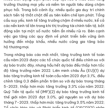
trưởng thương mại yếu và niềm tin người tiêu dùng chậm
phục hồi. Trong bối cảnh ấy, nhiều quốc gia duy trì chính
sách tiền tệ thắt chặt để ưu tiên kiềm chế lạm phát. Tổng
cầu suy yếu, kinh tế tăng trưởng chậm ở nhiều nước, kể cả
các nền kinh tế lớn trong khi thị trường tài chính tiền tệ, bất
động sản tại một số nước tiềm ẩn nhiều rủi ro. Bên cạnh
việc gia tăng các quy định về phát triển bền vững ảnh
hưởng đến nhập khẩu, nhiều nước cũng gia tăng bảo
hộ thương mại.
Trong những báo cáo mới nhất, tăng trưởng kinh tế toàn
cầu năm 2023 được các tổ chức quốc tế điều chỉnh so với
dự báo trước đây, nhưng hầu hết dự báo đều thấp hơn tốc
độ tăng trưởng năm 2022. Liên minh châu Âu (EU)(1) dự
báo tăng trưởng kinh tế toàn cầu năm 2023 đạt 3,1%, điều
chỉnh tăng 0,3 điểm phần trăm so với dự báo trong tháng
5-2023, thấp hơn mức tăng trưởng 3,3% của năm 2022;
Quỹ Tiền tệ quốc tế (IMF)(2) dự báo tăng trưởng kinh tế
thế giới năm 2023 đạt 3,0%, giữ nguyên so với dự báo
tháng 7-2023, thấp hơn mức tăng trưởng 3,5% năm 2022;
Tổ chức Hợp tác và Phát triển kinh tế (OECD)(3) nhận