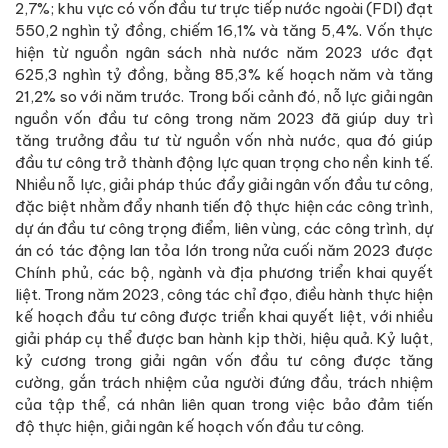
2,7%; khu vực có vốn đầu tư trực tiếp nước ngoài (FDI) đạt
550,2 nghìn tỷ đồng, chiếm 16,1% và tăng 5,4%. Vốn thực
hiện từ nguồn ngân sách nhà nước năm 2023 ước đạt
625,3 nghìn tỷ đồng, bằng 85,3% kế hoạch năm và tăng
21,2% so với năm trước. Trong bối cảnh đó, nỗ lực giải ngân
nguồn vốn đầu tư công trong năm 2023 đã giúp duy trì
tăng trưởng đầu tư từ nguồn vốn nhà nước, qua đó giúp
đầu tư công trở thành động lực quan trọng cho nền kinh tế.
Nhiều nỗ lực, giải pháp thúc đẩy giải ngân vốn đầu tư công,
đặc biệt nhằm đẩy nhanh tiến độ thực hiện các công trình,
dự án đầu tư công trọng điểm, liên vùng, các công trình, dự
án có tác động lan tỏa lớn trong nửa cuối năm 2023 được
Chính phủ, các bộ, ngành và địa phương triển khai quyết
liệt. Trong năm 2023, công tác chỉ đạo, điều hành thực hiện
kế hoạch đầu tư công được triển khai quyết liệt, với nhiều
giải pháp cụ thể được ban hành kịp thời, hiệu quả. Kỷ luật,
kỷ cương trong giải ngân vốn đầu tư công được tăng
cường, gắn trách nhiệm của người đứng đầu, trách nhiệm
của tập thể, cá nhân liên quan trong việc bảo đảm tiến
độ thực hiện, giải ngân kế hoạch vốn đầu tư công.