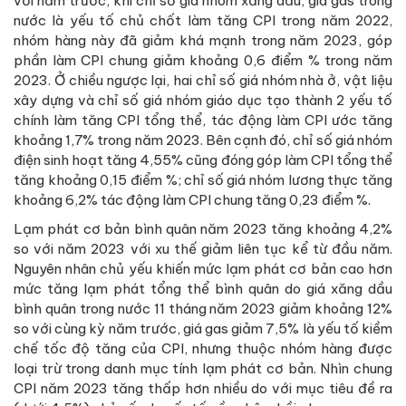
với năm trước, khi chỉ số giá nhóm xăng dầu, giá gas trong
nước là yếu tố chủ chốt làm tăng CPI trong năm 2022,
nhóm hàng này đã giảm khá mạnh trong năm 2023, góp
phần làm CPI chung giảm khoảng 0,6 điểm % trong năm
2023. Ở chiều ngược lại, hai chỉ số giá nhóm nhà ở, vật liệu
xây dựng và chỉ số giá nhóm giáo dục tạo thành 2 yếu tố
chính làm tăng CPI tổng thể, tác động làm CPI ước tăng
khoảng 1,7% trong năm 2023. Bên cạnh đó, chỉ số giá nhóm
điện sinh hoạt tăng 4,55% cũng đóng góp làm CPI tổng thể
tăng khoảng 0,15 điểm %; chỉ số giá nhóm lương thực tăng
khoảng 6,2% tác động làm CPI chung tăng 0,23 điểm %.
Lạm phát cơ bản bình quân năm 2023 tăng khoảng 4,2%
so với năm 2023 với xu thế giảm liên tục kể từ đầu năm.
Nguyên nhân chủ yếu khiến mức lạm phát cơ bản cao hơn
mức tăng lạm phát tổng thể bình quân do giá xăng dầu
bình quân trong nước 11 tháng năm 2023 giảm khoảng 12%
so với cùng kỳ năm trước, giá gas giảm 7,5% là yếu tố kiềm
chế tốc độ tăng của CPI, nhưng thuộc nhóm hàng được
loại trừ trong danh mục tính lạm phát cơ bản. Nhìn chung
CPI năm 2023 tăng thấp hơn nhiều do với mục tiêu đề ra