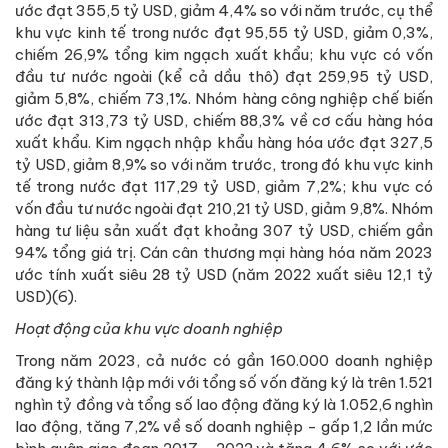
ước đạt 355,5 tỷ USD, giảm 4,4% so với năm trước, cụ thể
khu vực kinh tế trong nước đạt 95,55 tỷ USD, giảm 0,3%,
chiếm 26,9% tổng kim ngạch xuất khẩu; khu vực có vốn
đầu tư nước ngoài (kể cả dầu thô) đạt 259,95 tỷ USD,
giảm 5,8%, chiếm 73,1%. Nhóm hàng công nghiệp chế biến
ước đạt 313,73 tỷ USD, chiếm 88,3% về cơ cấu hàng hóa
xuất khẩu. Kim ngạch nhập khẩu hàng hóa ước đạt 327,5
tỷ USD, giảm 8,9% so với năm trước, trong đó khu vực kinh
tế trong nước đạt 117,29 tỷ USD, giảm 7,2%; khu vực có
vốn đầu tư nước ngoài đạt 210,21 tỷ USD, giảm 9,8%. Nhóm
hàng tư liệu sản xuất đạt khoảng 307 tỷ USD, chiếm gần
94% tổng giá trị. Cán cân thương mại hàng hóa năm 2023
ước tính xuất siêu 28 tỷ USD (năm 2022 xuất siêu 12,1 tỷ
USD)(6).
Hoạt động của khu vực doanh nghiệp
Trong năm 2023, cả nước có gần 160.000 doanh nghiệp
đăng ký thành lập mới với tổng số vốn đăng ký là trên 1.521
nghìn tỷ đồng và tổng số lao động đăng ký là 1.052,6 nghìn
lao động, tăng 7,2% về số doanh nghiệp - gấp 1,2 lần mức