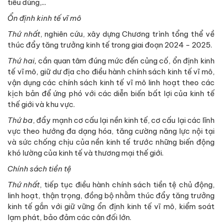
tiêu dùng,...
Ổn định kinh tế vĩ mô
Thứ nhất
, nghiên cứu, xây dựng Chương trình tổng thể về
thúc đẩy tăng trưởng kinh tế trong giai đoạn 2024 - 2025.
Thứ hai,
cần quan tâm đúng mức đến củng cố, ổn định kinh
tế vĩ mô, giữ dư địa cho điều hành chính sách kinh tế vĩ mô,
vận dụng các chính sách kinh tế vĩ mô linh hoạt theo các
kịch bản để ứng phó với các diễn biến bất lợi của kinh tế
thế giới và khu vực.
Thứ ba
, đẩy mạnh cơ cấu lại nền kinh tế, cơ cấu lại các lĩnh
vực theo hướng đa dạng hóa, tăng cường năng lực nội tại
và sức chống chịu của nền kinh tế trước những biến động
khó lường của kinh tế và thương mại thế giới.
Chính sách tiền tệ
Thứ nhất
, tiếp tục điều hành chính sách tiền tệ chủ động,
linh hoạt, thận trọng, đồng bộ nhằm thúc đẩy tăng trưởng
kinh tế gắn với giữ vững ổn định kinh tế vĩ mô, kiểm soát
lạm phát, bảo đảm các cân đối lớn.