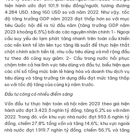
hiện hành ước đạt 101,9 triệu đồng/người, tương đương
4.284 USD, tăng 160 USD so với năm 2022. Như vậy, tốc
độ tăng trưởng GDP năm 2023 đạt thấp hơn so với mục
tiêu Quốc hội đề ra từ đầu năm (tăng trưởng GDP năm
2023 khoảng 6,5%) bởi do các nguyên nhân chính: 1- Ngoại
cầu suy yếu do lạm phát tăng nhanh trên toàn cầu khiến
các nền kinh tế lớn liên tục tăng lãi suất để thực hiện thắt
chặt chính sách tiền tệ, nhu cầu tiêu dùng và mở rộng đầu
tư theo đó cũng suy giảm; 2- Cầu trong nước hồi phục
chậm trên cả hai lĩnh vực tiêu dùng và đầu tư, biểu hiện qua
các chỉ số tổng mức bán lẻ hàng hóa và doanh thu dịch vụ
tiêu dùng và tăng trưởng tín dụng đều đạt mức tăng thấp
so với tốc độ tăng của cùng kỳ năm trước.
Đầu tư công có nhiều điểm sáng
Vốn đầu tư thực hiện toàn xã hội năm 2023 theo giá hiện
hành ước đạt 3.423,5 nghìn tỷ đồng, tăng 6,2% so với năm
2022. Trong đó, vốn khu vực nhà nước đạt 953,6 nghìn tỷ
đồng, chiếm 27,8% tổng vốn và tăng 14,6%; khu vực ngoài
nhà nước đạt 1.919,7 nghìn tỷ đồng, chiếm 56,1% và tăng