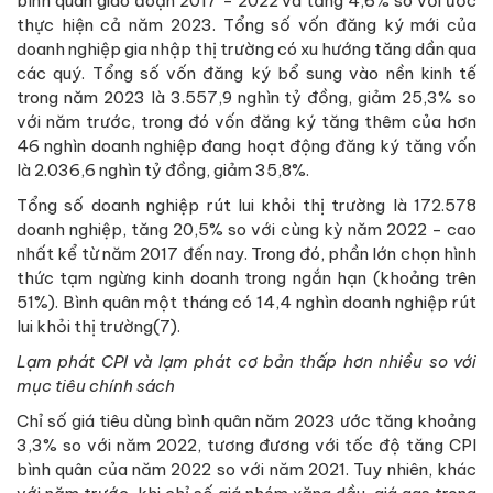
bình quân giao đoạn 2017 - 2022 và tăng 4,6% so với ước
thực hiện cả năm 2023. Tổng số vốn đăng ký mới của
doanh nghiệp gia nhập thị trường có xu hướng tăng dần qua
các quý. Tổng số vốn đăng ký bổ sung vào nền kinh tế
trong năm 2023 là 3.557,9 nghìn tỷ đồng, giảm 25,3% so
với năm trước, trong đó vốn đăng ký tăng thêm của hơn
46 nghìn doanh nghiệp đang hoạt động đăng ký tăng vốn
là 2.036,6 nghìn tỷ đồng, giảm 35,8%.
Tổng số doanh nghiệp rút lui khỏi thị trường là 172.578
doanh nghiệp, tăng 20,5% so với cùng kỳ năm 2022 - cao
nhất kể từ năm 2017 đến nay. Trong đó, phần lớn chọn hình
thức tạm ngừng kinh doanh trong ngắn hạn (khoảng trên
51%). Bình quân một tháng có 14,4 nghìn doanh nghiệp rút
lui khỏi thị trường(7).
Lạm phát CPI và lạm phát cơ bản thấp hơn nhiều so với
mục tiêu chính sách
Chỉ số giá tiêu dùng bình quân năm 2023 ước tăng khoảng
3,3% so với năm 2022, tương đương với tốc độ tăng CPI
bình quân của năm 2022 so với năm 2021. Tuy nhiên, khác