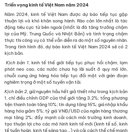
Triển vọng kinh tế Việt Nam năm 2024
Năm 2024, kinh tế Việt Nam được dự báo tiếp tục gặp
thuận lợi và khó khăn song hành. Rào cản lớn nhất là tác
động tiêu cực từ bên ngoài (nhất là đà tăng trưởng chậm
lại của Mỹ, Trung Quốc và Nhật Bản) và tình trạng chậm
thực thi công vụ có thể vẫn diễn ra do một số nguyên nhân.
Trong tình hình đó, dự báo kinh tế Việt Nam 2024 sẽ có 2
kịch bản.
Kịch bản 1
, kinh tế thế giới tiếp tục phục hồi chậm, lạm
phát neo cao, các nước chưa hạ lãi suất ở quy mô lớn,
chuỗi cung ứng hàng hóa tiếp tục đối mặt với gián đoạn
nghiêm trọng ở một số tuyến vận tải.
Kịch bản 2
, giữ nguyên hầu hết giả thiết như trong kịch bản
1, chỉ điều chỉnh GDP của thế giới tăng 3,2%; tổng phương
tiện thanh toán tăng 10%; tín dụng tăng 16%; giá nhập khẩu
hàng hóa giảm 5%; tỷ giá VNĐ/USD của ngân hàng thương
mại tăng 2%; đẩy mạnh cải cách môi trường kinh doanh,
tạo thuận lợi cho các mô hình kinh tế mới (kinh tế số, kinh
tế tuần hoàn, kinh tế sáng tạo,...) và cải cách thể chế mạnh