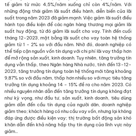
tế giảm từ mức 4,5%/năm xuống chỉ còn 4%/năm. Với
những động thái giảm lãi suất điều hành, diễn biến của lãi
suất trong năm 2023 đã giảm mạnh. Việc giảm lãi suất điều
hành tạo điều kiện để các ngân hàng thương mại giảm lãi
suất huy động, từ đó giảm lãi suất cho vay. Tính đến cuối
tháng 12-2023, mặt bằng lãi suất cho vay toàn hệ thống
giảm từ 1 - 2% so với đầu năm. Nhờ đó, doanh nghiệp có
thể tiếp cận nguồn vốn tín dụng với chi phí lãi vay thấp hơn
để mở rộng sản xuất, kinh doanh. Tuy nhiên, tăng trưởng tín
dụng vẫn thấp, theo Ngân hàng Nhà nước, tính đến 13-12-
2023, tăng trưởng tín dụng toàn hệ thống mới tăng khoảng
9,87% so với đầu năm, thấp hơn nhiều so với mục tiêu tăng
trưởng tín dụng khoảng 14 - 15% đề ra cho năm 2023. Có
nhiều nguyên nhân dẫn đến tăng trưởng tín dụng không đạt
như kỳ vọng, như đầu tư, sản xuất, kinh doanh, tiêu dùng
giảm dẫn đến cầu tín dụng của người dân, doanh nghiệp
giảm theo; khách hàng có nhu cầu vay vốn, nhưng lại không
đáp ứng được điều kiện vay; thị trường bất động sản khó
khăn dẫn đến khả năng hấp thụ tín dụng của lĩnh vực này
giảm...