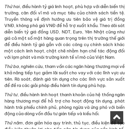
Thứ hai
, điều hành tỷ giá linh hoạt, phù hợp với diễn biến thị
trường, cân đối vĩ mô và mục tiêu của chính sách tiền tệ.
Truyền thông về định hướng ưu tiên bảo vệ giá trị đồng
VNĐ, không phá giá VNĐ để hỗ trợ xuất khẩu. Theo dõi sát
diễn biến tỷ giá đồng USD, NDT, Euro, Yên Nhật cũng như
giá cả một số mặt hàng quan trọng trên thị trường thế giới
để điều hành tỷ giá gắn với các công cụ chính sách khác
một cách linh hoạt, chặt chẽ nhằm hạn chế tác động đối
với lạm phát và môi trường kinh tế vĩ mô của Việt Nam.
Thứ ba
, nghiên cứu, tham vấn các ngân hàng thương mại về
khả năng tiếp tục giảm lãi suất cho vay với các lĩnh vực ưu
tiên. Rà soát, đánh giá tín dụng cho các lĩnh vực sản xuất
để đề ra các giải pháp điều hành tín dụng phù hợp.
Thứ tư
, điều hành linh hoạt thanh khoản của hệ thống ngân
hàng thương mại để hỗ trợ cho hoạt động tín dụng, phát
hành trái phiếu chính phủ, phòng ngừa và ứng phó với biến
động của dòng vốn đầu tư gián tiếp và kiều hối.
Thứ năm
, đơn giản hóa quy trình, thủ tục, điều kiện để tạo