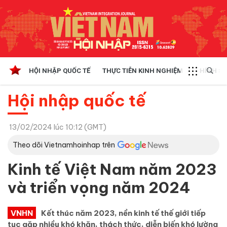
HỘI NHẬP QUỐC TẾ
THỰC TIỄN KINH NGHIỆM
CHÍNH SÁ
Hội nhập quốc tế
13/02/2024 lúc 10:12 (GMT)
Theo dõi Vietnamhoinhap trên
Kinh tế Việt Nam năm 2023
và triển vọng năm 2024
VNHN
Kết thúc năm 2023, nền kinh tế thế giới tiếp
tục gặp nhiều khó khăn, thách thức, diễn biến khó lường