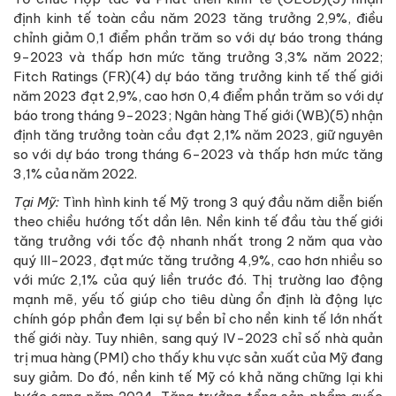
định kinh tế toàn cầu năm 2023 tăng trưởng 2,9%, điều
chỉnh giảm 0,1 điểm phần trăm so với dự báo trong tháng
9-2023 và thấp hơn mức tăng trưởng 3,3% năm 2022;
Fitch Ratings (FR)(4) dự báo tăng trưởng kinh tế thế giới
năm 2023 đạt 2,9%, cao hơn 0,4 điểm phần trăm so với dự
báo trong tháng 9-2023; Ngân hàng Thế giới (WB)(5) nhận
định tăng trưởng toàn cầu đạt 2,1% năm 2023, giữ nguyên
so với dự báo trong tháng 6-2023 và thấp hơn mức tăng
3,1% của năm 2022.
Tại Mỹ:
Tình hình kinh tế Mỹ trong 3 quý đầu năm diễn biến
theo chiều hướng tốt dần lên. Nền kinh tế đầu tàu thế giới
tăng trưởng với tốc độ nhanh nhất trong 2 năm qua vào
quý III-2023, đạt mức tăng trưởng 4,9%, cao hơn nhiều so
với mức 2,1% của quý liền trước đó. Thị trường lao động
mạnh mẽ, yếu tố giúp cho tiêu dùng ổn định là động lực
chính góp phần đem lại sự bền bỉ cho nền kinh tế lớn nhất
thế giới này. Tuy nhiên, sang quý IV-2023 chỉ số nhà quản
trị mua hàng (PMI) cho thấy khu vực sản xuất của Mỹ đang
suy giảm. Do đó, nền kinh tế Mỹ có khả năng chững lại khi