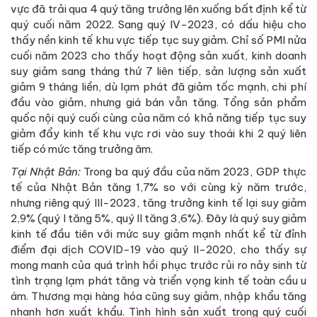
vực đã trải qua 4 quý tăng trưởng lên xuống bất định kể từ
quý cuối năm 2022. Sang quý IV-2023, có dấu hiệu cho
thấy nền kinh tế khu vực tiếp tục suy giảm. Chỉ số PMI nửa
cuối năm 2023 cho thấy hoạt động sản xuất, kinh doanh
suy giảm sang tháng thứ 7 liên tiếp, sản lượng sản xuất
giảm 9 tháng liền, dù lạm phát đã giảm tốc mạnh, chi phí
đầu vào giảm, nhưng giá bán vẫn tăng. Tổng sản phẩm
quốc nội quý cuối cùng của năm có khả năng tiếp tục suy
giảm đẩy kinh tế khu vực rơi vào suy thoái khi 2 quý liên
tiếp có mức tăng trưởng âm.
Tại Nhật Bản:
Trong ba quý đầu của năm 2023, GDP thực
tế của Nhật Bản tăng 1,7% so với cùng kỳ năm trước,
nhưng riêng quý III-2023, tăng trưởng kinh tế lại suy giảm
2,9% (quý I tăng 5%, quý II tăng 3,6%). Đây là quý suy giảm
kinh tế đầu tiên với mức suy giảm mạnh nhất kể từ đỉnh
điểm đại dịch COVID-19 vào quý II-2020, cho thấy sự
mong manh của quá trình hồi phục trước rủi ro nảy sinh từ
tình trạng lạm phát tăng và triển vọng kinh tế toàn cầu u
ám. Thương mại hàng hóa cũng suy giảm, nhập khẩu tăng
nhanh hơn xuất khẩu. Tình hình sản xuất trong quý cuối