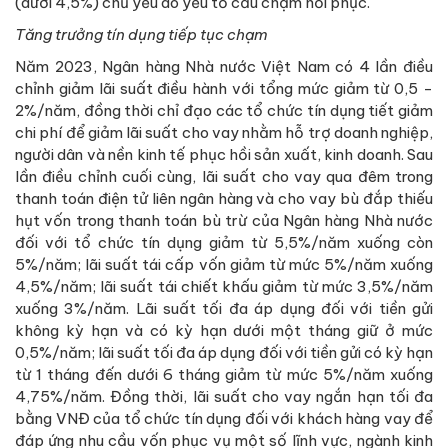
(dưới 4,5%) chủ yếu do yếu tố cầu chậm hồi phục.
Tăng trưởng tín dụng tiếp tục chạm
Năm 2023, Ngân hàng Nhà nước Việt Nam có 4 lần điều
chỉnh giảm lãi suất điều hành với tổng mức giảm từ 0,5 -
2%/năm, đồng thời chỉ đạo các tổ chức tín dụng tiết giảm
chi phí để giảm lãi suất cho vay nhằm hỗ trợ doanh nghiệp,
người dân và nền kinh tế phục hồi sản xuất, kinh doanh. Sau
lần điều chỉnh cuối cùng, lãi suất cho vay qua đêm trong
thanh toán điện tử liên ngân hàng và cho vay bù đắp thiếu
hụt vốn trong thanh toán bù trừ của Ngân hàng Nhà nước
đối với tổ chức tín dụng giảm từ 5,5%/năm xuống còn
5%/năm; lãi suất tái cấp vốn giảm từ mức 5%/năm xuống
4,5%/năm; lãi suất tái chiết khấu giảm từ mức 3,5%/năm
xuống 3%/năm. Lãi suất tối đa áp dụng đối với tiền gửi
không kỳ hạn và có kỳ hạn dưới một tháng giữ ở mức
0,5%/năm; lãi suất tối đa áp dụng đối với tiền gửi có kỳ hạn
từ 1 tháng đến dưới 6 tháng giảm từ mức 5%/năm xuống
4,75%/năm. Đồng thời, lãi suất cho vay ngắn hạn tối đa
bằng VNĐ của tổ chức tín dụng đối với khách hàng vay để
đáp ứng nhu cầu vốn phục vụ một số lĩnh vực, ngành kinh