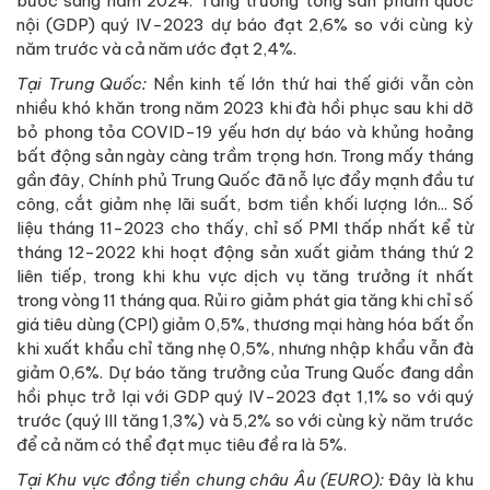
bước sang năm 2024. Tăng trưởng tổng sản phẩm quốc
nội (GDP) quý IV-2023 dự báo đạt 2,6% so với cùng kỳ
năm trước và cả năm ước đạt 2,4%.
Tại Trung Quốc:
Nền kinh tế lớn thứ hai thế giới vẫn còn
nhiều khó khăn trong năm 2023 khi đà hồi phục sau khi dỡ
bỏ phong tỏa COVID-19 yếu hơn dự báo và khủng hoảng
bất động sản ngày càng trầm trọng hơn. Trong mấy tháng
gần đây, Chính phủ Trung Quốc đã nỗ lực đẩy mạnh đầu tư
công, cắt giảm nhẹ lãi suất, bơm tiền khối lượng lớn... Số
liệu tháng 11-2023 cho thấy, chỉ số PMI thấp nhất kể từ
tháng 12-2022 khi hoạt động sản xuất giảm tháng thứ 2
liên tiếp, trong khi khu vực dịch vụ tăng trưởng ít nhất
trong vòng 11 tháng qua. Rủi ro giảm phát gia tăng khi chỉ số
giá tiêu dùng (CPI) giảm 0,5%, thương mại hàng hóa bất ổn
khi xuất khẩu chỉ tăng nhẹ 0,5%, nhưng nhập khẩu vẫn đà
giảm 0,6%. Dự báo tăng trưởng của Trung Quốc đang dần
hồi phục trở lại với GDP quý IV-2023 đạt 1,1% so với quý
trước (quý III tăng 1,3%) và 5,2% so với cùng kỳ năm trước
để cả năm có thể đạt mục tiêu đề ra là 5%.
Tại Khu vực đồng tiền chung châu Âu (EURO):
Đây là khu