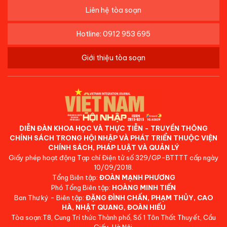
Liên hệ tòa soạn
Hotline: 0912 953 695
Giới thiệu tòa soạn
DIỄN ĐÀN KHOA HỌC VÀ THỰC TIỄN - TRUYỀN THÔNG
CHÍNH SÁCH TRONG HỘI NHẬP VÀ PHÁT TRIỂN THUỘC VIỆN
CHÍNH SÁCH, PHÁP LUẬT VÀ QUẢN LÝ
Giấy phép hoạt động Tạp chí Điện tử số 329/GP-BTTTT cấp ngày
10/09/2018.
Tổng Biên tập:
ĐOÀN MẠNH PHƯƠNG
Phó Tổng Biên tập:
HOÀNG MINH TIẾN
Ban Thư ký - Biên tập:
ĐẶNG ĐÌNH CHẤN, PHẠM THỦY, CAO
HÀ, NHẬT QUANG, ĐOÀN HIẾU
Tòa soạn:T8, Cung Trí thức Thành phố, Số 1 Tôn Thất Thuyết, Cầu