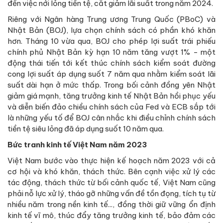
đến việc nới lỏng tiền tệ, cắt giảm lãi suất trong năm 2024.
Riêng với Ngân hàng Trung ương Trung Quốc (PBoC) và
Nhật Bản (BOJ), lựa chọn chính sách có phần khó khăn
hơn. Tháng 10 vừa qua, BOJ cho phép lợi suất trái phiếu
chính phủ Nhật Bản kỳ hạn 10 năm tăng vượt 1% - một
động thái tiến tới kết thúc chính sách kiểm soát đường
cong lợi suất áp dụng suốt 7 năm qua nhằm kiểm soát lãi
suất dài hạn ở mức thấp. Trong bối cảnh đồng yên Nhật
giảm giá mạnh, tăng trưởng kinh tế Nhật Bản hồi phục yếu
và diễn biến đảo chiều chính sách của Fed và ECB sắp tới
là những yếu tố để BOJ cân nhắc khi điều chỉnh chính sách
tiền tệ siêu lỏng đã áp dụng suốt 10 năm qua.
Bức tranh kinh tế Việt Nam năm 2023
Việt Nam bước vào thực hiện kế hoạch năm 2023 với cả
cơ hội và khó khăn, thách thức. Bên cạnh việc xử lý các
tác động, thách thức từ bối cảnh quốc tế, Việt Nam cũng
phải nỗ lực xử lý, tháo gỡ những vấn đề tồn đọng, tích tụ từ
nhiều năm trong nền kinh tế..., đồng thời giữ vững ổn định
kinh tế vĩ mô, thúc đẩy tăng trưởng kinh tế, bảo đảm các