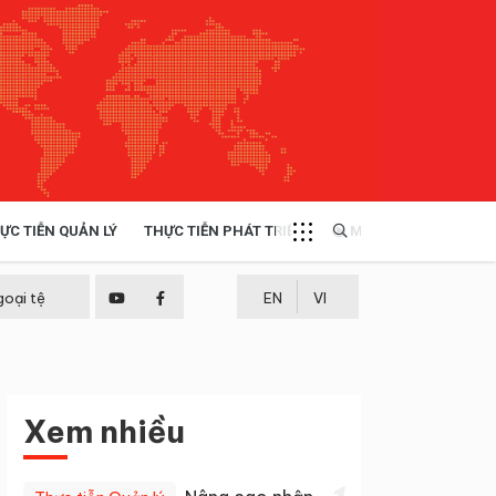
ỰC TIỄN QUẢN LÝ
THỰC TIỄN PHÁT TRIỂN
MULTIMEDIA
TÀI NGUYÊN - MÔI TRƯỜNG
goại tệ
EN
VI
THỰC TIỄN - KINH NGHIỆM
Xem nhiều