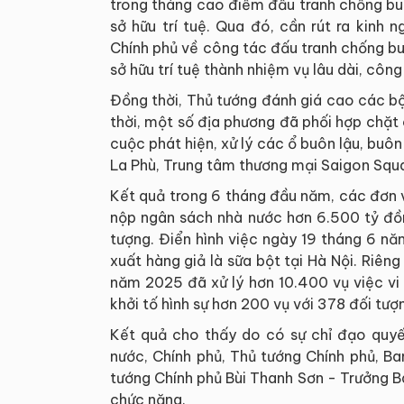
trong tháng cao điểm đấu tranh chống bu
sở hữu trí tuệ. Qua đó, cần rút ra kinh
Chính phủ về công tác đấu tranh chống bu
sở hữu trí tuệ thành nhiệm vụ lâu dài, công
Đồng thời, Thủ tướng đánh giá cao các bộ
thời, một số địa phương đã phối hợp chặt 
cuộc phát hiện, xử lý các ổ buôn lậu, buô
La Phù, Trung tâm thương mại Saigon Squ
Kết quả trong 6 tháng đầu năm, các đơn 
nộp ngân sách nhà nước hơn 6.500 tỷ đồng
tượng. Điển hình việc ngày 19 tháng 6 n
xuất hàng giả là sữa bột tại Hà Nội. Riê
năm 2025 đã xử lý hơn 10.400 vụ việc vi
khởi tố hình sự hơn 200 vụ với 378 đối tượ
Kết quả cho thấy do có sự chỉ đạo quyết
nước, Chính phủ, Thủ tướng Chính phủ, Ba
tướng Chính phủ Bùi Thanh Sơn - Trưởng 
chức năng.