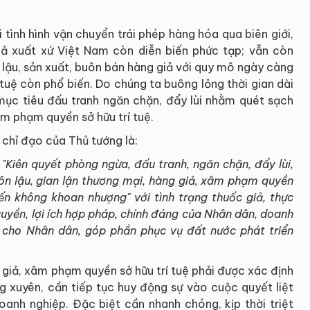
 tình hình vận chuyển trái phép hàng hóa qua biên giới,
iả xuất xứ Việt Nam còn diễn biến phức tạp; vẫn còn
 lậu, sản xuất, buôn bán hàng giả với quy mô ngày càng
 tuệ còn phổ biến. Do chúng ta buông lỏng thời gian dài
 mục tiêu đấu tranh ngăn chặn, đẩy lùi nhằm quét sạch
âm phạm quyền sở hữu trí tuệ.
 chỉ đạo của Thủ tướng là:
"
Kiên quyết phòng ngừa, đ
ấu tranh, ngăn chặn, đẩy lùi,
ôn lậu, gian lận thương mại, hàng giả, xâm phạm quyền
iến không khoan nhượng" với tình trạng thuốc giả, thực
uyền, lợi ích hợp pháp, chính đáng của
Nhân dân, doanh
 cho Nhân dân, góp phần phục vụ đất nước phát triển
 giả, xâm phạm quyền sở hữu trí tuệ phải được xác định
ng xuyên, cần tiếp tục huy động sự vào cuộc quyết liệt
oanh nghiệp. Đặc biệt cần nhanh chóng, kịp thời triệt