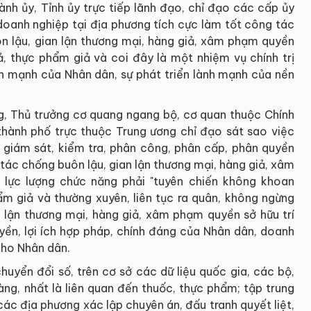
ành ủy, Tỉnh ủy trực tiếp lãnh đạo, chỉ đạo các cấp ủy
 doanh nghiệp tại địa phương tích cực làm tốt công tác
uôn lậu, gian lận thương mại, hàng giả, xâm phạm quyền
iả, thực phẩm giả và coi đây là một nhiệm vụ chính trị
nh mạnh của Nhân dân, sự phát triển lành mạnh của nền
g, Thủ trưởng cơ quang ngang bộ, cơ quan thuộc Chính
 thành phố trực thuộc Trung ương chỉ đạo sát sao việc
 giám sát, kiểm tra, phân công, phân cấp, phân quyền
tác chống buôn lậu, gian lận thương mại, hàng giả, xâm
 lực lượng chức năng phải "tuyên chiến không khoan
hẩm giả và thường xuyên, liên tục ra quân, không ngừng
n lận thương mại, hàng giả, xâm phạm quyền sở hữu trí
yền, lợi ích hợp pháp, chính đáng của Nhân dân, doanh
cho Nhân dân.
huyển đổi số, trên cơ sở các dữ liệu quốc gia, các bộ,
ng, nhất là liên quan đến thuốc, thực phẩm; tập trung
các địa phương xác lập chuyên án, đấu tranh quyết liệt,