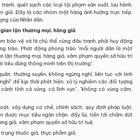
tranh, quét sạch các loại tội phạm sản xuất, lưu hành,
ẩm giả. Đây là các nhóm mặt hàng ảnh hưởng trực tiếp,
mạng của Nhân dân.
gian lận thương mại, hàng giả
âm bảo vệ và là chủ thể cùng đấu tranh, phải huy động
g trào. Phát động phong trào "mỗi người dân là một
an lận thương mại, hàng giả, xâm phạm quyền sở hữu trí
ời tiêu dùng thông minh trên thị trường".
quân, thường xuyên, không ngừng nghỉ, liên tục với tinh
ghỉ" để kịp thời phát hiện, xử lý nghiêm các đối tượng
 cảnh tỉnh cả vùng, cả lĩnh vực", "không có vùng cấm,
oát, xây dựng cơ chế, chính sách, quy định pháp luật;
n được mục tiêu ngăn chặn, đẩy lùi, tiến tới chấm dứt
hàng giả, xâm phạm quyền sở hữu trí tuệ.
 trạng thuốc giả, thực phẩm giả