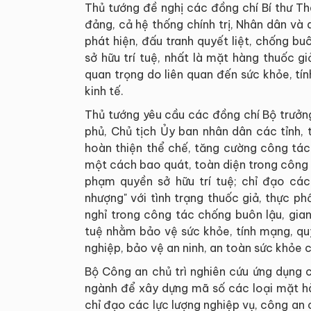
Thủ tướng đề nghị các đồng chí Bí thư Th
đảng, cả hệ thống chính trị, Nhân dân và
phát hiện, đấu tranh quyết liệt, chống b
sở hữu trí tuệ, nhất là mặt hàng thuốc g
quan trọng do liên quan đến sức khỏe, tí
kinh tế.
Thủ tướng yêu cầu các đồng chí Bộ trưởn
phủ, Chủ tịch Ủy ban nhân dân các tỉnh,
hoàn thiện thể chế, tăng cường công tác
một cách bao quát, toàn diện trong công 
phạm quyền sở hữu trí tuệ; chỉ đạo các
nhượng" với tình trạng thuốc giả, thực p
nghỉ trong công tác chống buôn lậu, gia
tuệ nhằm bảo vệ sức khỏe, tính mạng, qu
nghiệp, bảo vệ an ninh, an toàn sức khỏe 
Bộ Công an chủ trì nghiên cứu ứng dụng c
ngành để xây dựng mã số các loại mặt hà
chỉ đạo các lực lượng nghiệp vụ, công an 