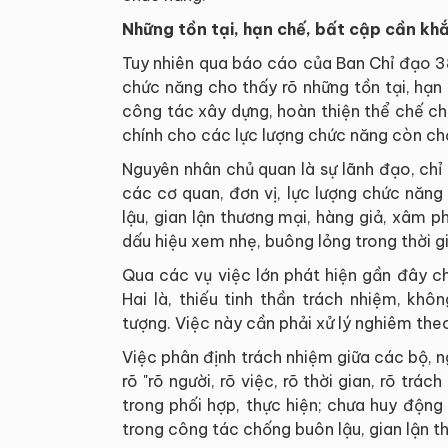
Những tồn tại, hạn chế, bất cập cần kh
Tuy nhiên qua báo cáo của Ban Chỉ đạo 38
chức năng cho thấy rõ những tồn tại, hạn
công tác xây dựng, hoàn thiện thể chế chưa
chính cho các lực lượng chức năng còn ch
Nguyên nhân chủ quan là sự lãnh đạo, chỉ
các cơ quan, đơn vị, lực lượng chức năn
lậu, gian lận thương mại, hàng giả, xâm p
dấu hiệu xem nhẹ, buông lỏng trong thời gi
Qua các vụ việc lớn phát hiện gần đây ch
Hai là, thiếu tinh thần trách nhiệm, k
tượng. Việc này cần phải xử lý nghiêm the
Việc phân định trách nhiệm giữa các bộ, 
rõ "rõ người, rõ việc, rõ thời gian, rõ tr
trong phối hợp, thực hiện; chưa huy độn
trong công tác chống buôn lậu, gian lận t