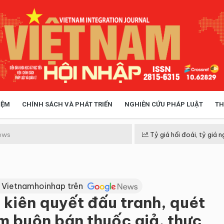
IỆM
CHÍNH SÁCH VÀ PHÁT TRIỂN
NGHIÊN CỨU PHÁP LUẬT
TH
HÓA XÃ HỘI
CHÍNH SÁCH
ews
Tỷ giá hối đoái, tỷ giá n
 TIỄN QUẢN LÝ
VIỆT NAM ĐIỂM ĐẾN
 Vietnamhoinhap trên
kiên quyết đấu tranh, quét
m buôn bán thuốc giả, thực