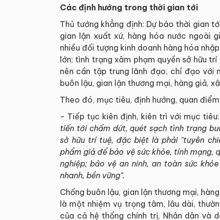
Các định hướng trong thời gian tới
Thủ tướng khẳng định: Dự báo thời gian tới
gian lận xuất xứ, hàng hóa nước ngoài g
nhiều đối tượng kinh doanh hàng hóa nhập
lớn; tình trạng xâm phạm quyền sở hữu trí
nên cần tập trung lãnh đạo, chỉ đạo với
buôn lậu, gian lận thương mại, hàng giả, x
Theo đó, mục tiêu, định hướng, quan điểm
- Tiếp tục kiên định, kiên trì với mục tiêu:
tiến tới chấm dứt
, quét sạch
tình trạng bu
sở hữu trí tuệ
, đặc biệt là phải "tuyên ch
phẩm giả
để bảo vệ
sức khỏe, tính mạng,
q
nghiệp
;
bảo vệ an ninh, an toàn sức khỏe
nhanh,
bền vững"
.
Chống buôn lậu, gian lận thương mại, hàng
là một nhiệm vụ trọng tâm, lâu dài, thườ
của cả hệ thống chính trị, Nhân dân và d