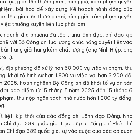
ôn lậu, gian lận thương mại, hàng giả, xâm phạm quyền
 nghiệm, bài học để xây dựng Kế hoạch hành động của
ôn lậu, gian lận thương mại, hàng giả, xâm phạm quyền
 việc thường xuyên liên tục phải làm.
, ngành, địa phương đã tập trung lãnh đạo, chỉ đạo kịp
chẽ với Bộ Công an, lực lượng chức năng quyết liệt vào
n bán hàng giả, hàng kém chất lượng (chợ Ninh Hiệp, chợ
are…).
vị, địa phương đã xử lý hơn 50.000 vụ việc vi phạm, thu
, khởi tố hình sự hơn 1.800 vụ việc với hơn 3.200 đối
ăm 2025, hoan nghênh Bộ Công an đã khởi tố vụ án sản
ng đợt cao điểm từ 15 tháng 5 năm 2025 đến 15 tháng 6
 phạm, thu nộp ngân sách nhà nước hơn 1.200 tỷ đồng,
ng.
 liệt, kịp thời của các đồng chí Lãnh đạo Đảng, Nhà
n Chỉ đạo 389 quốc gia, trực tiếp là đồng chí Phó Thủ
Ban Chỉ đạo 389 quốc gia, sự vào cuộc của các cơ quan