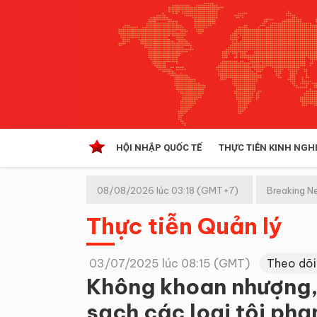
HỘI NHẬP QUỐC TẾ
THỰC TIỄN KINH NGH
HỘI NHẬP QUỐC TẾ
VĂN 
08/08/2026 lúc 03:18 (GMT+7)
Breaking N
Kinh tế hội nhập
Thực tiễn Quản lý
Doanh nghiệp
NGHIÊN CỨU PHÁP LUẬT
THỰC
03/07/2025 lúc 08:15 (GMT)
Theo dõi
Không khoan nhượng, 
sạch các loại tội phạ