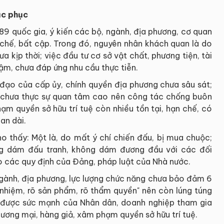
ắc phục
9 quốc gia, ý kiến các bộ, ngành, địa phương, cơ quan
 chế, bất cập. Trong đó, nguyên nhân khách quan là do
 kịp thời; việc đầu tư cơ sở vật chất, phương tiện, tài
ậm, chưa đáp ứng nhu cầu thực tiễn.
 đạo của cấp ủy, chính quyền địa phương chưa sâu sát;
g chưa thực sự quan tâm cao nên công tác chống buôn
hạm quyền sở hữu trí tuệ còn nhiều tồn tại, hạn chế, có
an dài.
o thấy: Một là, do mất ý chí chiến đấu, bị mua chuộc;
hông dám đấu tranh, không dám đương đầu với các đối
o các quy định của Đảng, pháp luật của Nhà nước.
ngành, địa phương, lực lượng chức năng chưa bảo đảm 6
ách nhiệm, rõ sản phẩm, rõ thẩm quyền" nên còn lúng túng
g được sức mạnh của Nhân dân, doanh nghiệp tham gia
hương mại, hàng giả, xâm phạm quyền sở hữu trí tuệ.