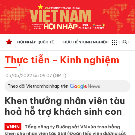
HỘI NHẬP QUỐC TẾ
THỰC TIỄN KINH NGHIỆM
CHÍNH SÁ
Thực tiễn - Kinh nghiệm
05/05/2022 lúc 09:07 (GMT)
Theo dõi Vietnamhoinhap trên
Khen thưởng nhân viên tàu
hoả hỗ trợ khách sinh con
VNHN
Tổng công ty Đường sắt VN vừa trao bằng
khen cho nhân viên tàu SE8 (Đoàn tiếp viên đường sắt