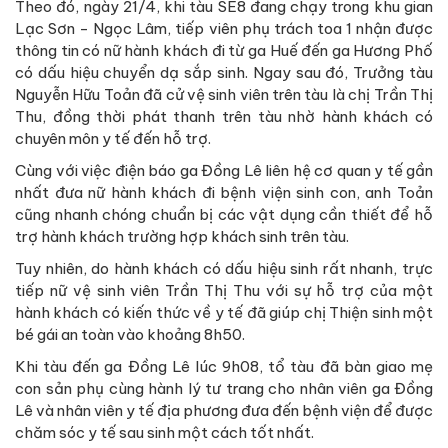
Theo đó, ngày 21/4, khi tàu SE8 đang chạy trong khu gian
Lạc Sơn - Ngọc Lâm, tiếp viên phụ trách toa 1 nhận được
thông tin có nữ hành khách đi từ ga Huế đến ga Hương Phố
có dấu hiệu chuyển dạ sắp sinh. Ngay sau đó, Trưởng tàu
Nguyễn Hữu Toản đã cử vệ sinh viên trên tàu là chị Trần Thị
Thu, đồng thời phát thanh trên tàu nhờ hành khách có
chuyên môn y tế đến hỗ trợ.
Cùng với việc điện báo ga Đồng Lê liên hệ cơ quan y tế gần
nhất đưa nữ hành khách đi bệnh viện sinh con, anh Toản
cũng nhanh chóng chuẩn bị các vật dụng cần thiết để hỗ
trợ hành khách trường hợp khách sinh trên tàu.
Tuy nhiên, do hành khách có dấu hiệu sinh rất nhanh, trực
tiếp nữ vệ sinh viên Trần Thị Thu với sự hỗ trợ của một
hành khách có kiến thức về y tế đã giúp chị Thiện sinh một
bé gái an toàn vào khoảng 8h50.
Khi tàu đến ga Đồng Lê lúc 9h08, tổ tàu đã bàn giao mẹ
con sản phụ cùng hành lý tư trang cho nhân viên ga Đồng
Lê và nhân viên y tế địa phương đưa đến bệnh viện để được
chăm sóc y tế sau sinh một cách tốt nhất.