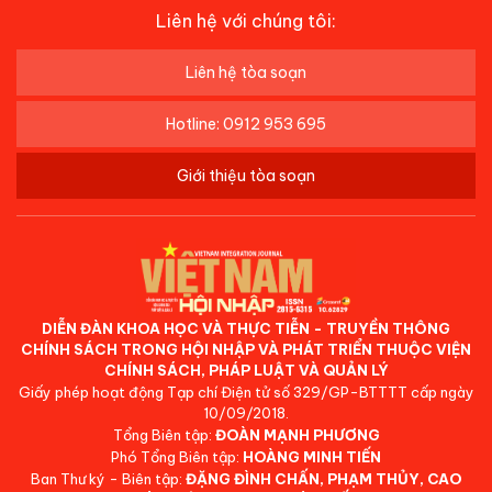
Liên hệ với chúng tôi:
Liên hệ tòa soạn
Hotline: 0912 953 695
Giới thiệu tòa soạn
DIỄN ĐÀN KHOA HỌC VÀ THỰC TIỄN - TRUYỀN THÔNG
CHÍNH SÁCH TRONG HỘI NHẬP VÀ PHÁT TRIỂN THUỘC VIỆN
CHÍNH SÁCH, PHÁP LUẬT VÀ QUẢN LÝ
Giấy phép hoạt động Tạp chí Điện tử số 329/GP-BTTTT cấp ngày
10/09/2018.
Tổng Biên tập:
ĐOÀN MẠNH PHƯƠNG
Phó Tổng Biên tập:
HOÀNG MINH TIẾN
Ban Thư ký - Biên tập:
ĐẶNG ĐÌNH CHẤN, PHẠM THỦY, CAO