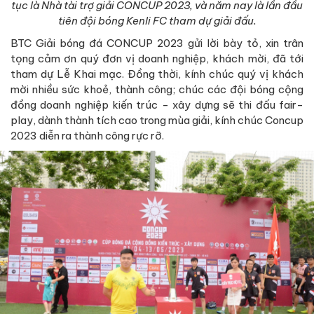
tục là Nhà tài trợ giải CONCUP 2023, và năm nay là lần đầu
tiên đội bóng Kenli FC tham dự giải đấu.
BTC Giải bóng đá CONCUP 2023 gửi lời bày tỏ, xin trân
tọng cảm ơn quý đơn vị doanh nghiệp, khách mời, đã tới
tham dự Lễ Khai mạc. Đồng thời, kính chúc quý vị khách
mời nhiều sức khoẻ, thành công; chúc các đội bóng cộng
đồng doanh nghiệp kiến trúc - xây dựng sẽ thi đấu fair-
play, dành thành tích cao trong mùa giải, kính chúc Concup
2023 diễn ra thành công rực rỡ.