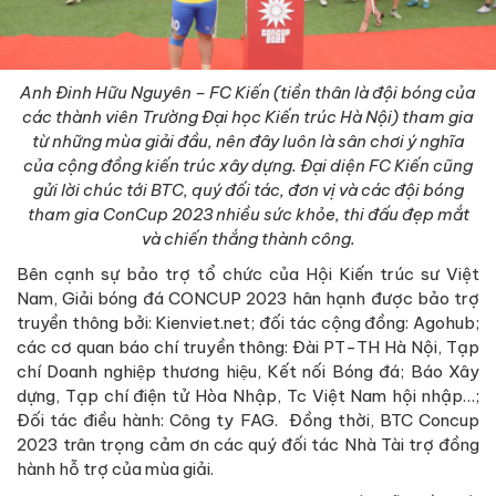
Anh Đinh Hữu Nguyên – FC Kiến (tiền thân là đội bóng của
các thành viên Trường Đại học Kiến trúc Hà Nội) tham gia
từ những mùa giải đầu, nên đây luôn là sân chơi ý nghĩa
của cộng đồng kiến trúc xây dựng. Đại diện FC Kiến cũng
gửi lời chúc tới BTC, quý đối tác, đơn vị và các đội bóng
tham gia ConCup 2023 nhiều sức khỏe, thi đấu đẹp mắt
và chiến thắng thành công.
Bên cạnh sự bảo trợ tổ chức của Hội Kiến trúc sư Việt
Nam, Giải bóng đá CONCUP 2023 hân hạnh được bảo trợ
truyền thông bởi: Kienviet.net; đối tác cộng đồng: Agohub;
các cơ quan báo chí truyền thông: Đài PT-TH Hà Nội, Tạp
chí Doanh nghiệp thương hiệu, Kết nối Bóng đá; Báo Xây
dựng, Tạp chí điện tử Hòa Nhập, Tc Việt Nam hội nhập…;
Đối tác điều hành: Công ty FAG. Đồng thời, BTC Concup
2023 trân trọng cảm ơn các quý đối tác Nhà Tài trợ đồng
hành hỗ trợ của mùa giải.