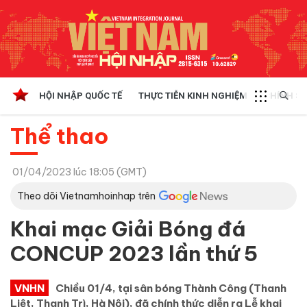
HỘI NHẬP QUỐC TẾ
THỰC TIỄN KINH NGHIỆM
CHÍNH SÁ
Thể thao
01/04/2023 lúc 18:05 (GMT)
Theo dõi Vietnamhoinhap trên
Khai mạc Giải Bóng đá
CONCUP 2023 lần thứ 5
VNHN
Chiều 01/4, tại sân bóng Thành Công (Thanh
Liệt, Thanh Trì, Hà Nội), đã chính thức diễn ra Lễ khai