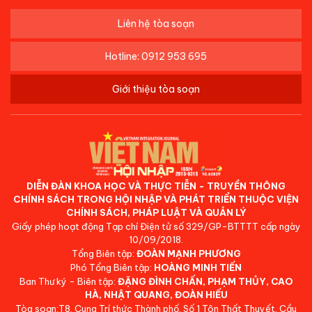
Liên hệ tòa soạn
Hotline: 0912 953 695
Giới thiệu tòa soạn
DIỄN ĐÀN KHOA HỌC VÀ THỰC TIỄN - TRUYỀN THÔNG
CHÍNH SÁCH TRONG HỘI NHẬP VÀ PHÁT TRIỂN THUỘC VIỆN
CHÍNH SÁCH, PHÁP LUẬT VÀ QUẢN LÝ
Giấy phép hoạt động Tạp chí Điện tử số 329/GP-BTTTT cấp ngày
10/09/2018.
Tổng Biên tập:
ĐOÀN MẠNH PHƯƠNG
Phó Tổng Biên tập:
HOÀNG MINH TIẾN
Ban Thư ký - Biên tập:
ĐẶNG ĐÌNH CHẤN, PHẠM THỦY, CAO
HÀ, NHẬT QUANG, ĐOÀN HIẾU
Tòa soạn:T8, Cung Trí thức Thành phố, Số 1 Tôn Thất Thuyết, Cầu