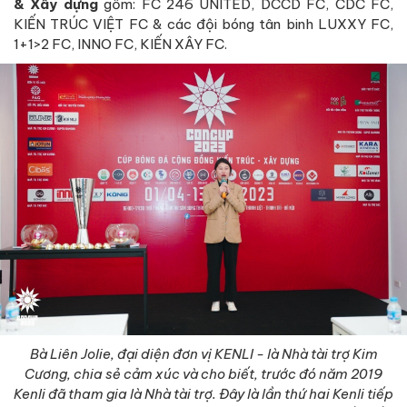
& Xây dựng
gồm: FC 246 UNITED, DCCD FC, CDC FC,
KIẾN TRÚC VIỆT FC & các đội bóng tân binh LUXXY FC,
1+1>2 FC, INNO FC, KIẾN XÂY FC.
Bà Liên Jolie, đại diện đơn vị KENLI - là Nhà tài trợ Kim
Cương, chia sẻ cảm xúc và cho biết, trước đó năm 2019
Kenli đã tham gia là Nhà tài trợ. Đây là lần thứ hai Kenli tiếp