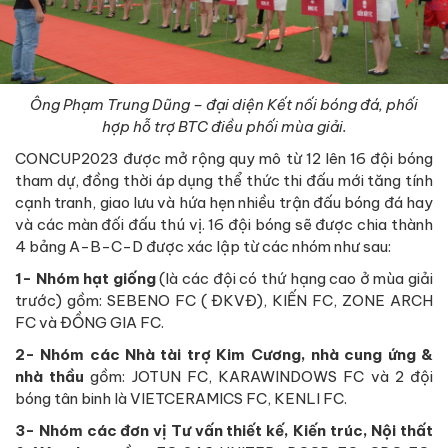
Ông Phạm Trung Dũng – đại diện Kết nối bóng đá, phối
hợp hỗ trợ BTC điều phối mùa giải.
CONCUP2023 được mở rộng quy mô từ 12 lên 16 đội bóng
tham dự, đồng thời áp dụng thể thức thi đấu mới tăng tính
cạnh tranh, giao lưu và hứa hẹn nhiều trận đấu bóng đá hay
và các màn đối đấu thú vị. 16 đội bóng sẽ được chia thành
4 bảng A-B-C-D được xác lập từ các nhóm như sau:
1- Nhóm hạt giống
(là các đội có thứ hạng cao ở mùa giải
trước) gồm: SEBENO FC ( ĐKVĐ), KIẾN FC, ZONE ARCH
FC và ĐỒNG GIA FC.
2- Nhóm các Nhà tài trợ Kim Cương, nhà cung ứng &
nhà thầu
gồm: JOTUN FC, KARAWINDOWS FC và 2 đội
bóng tân binh là VIETCERAMICS FC, KENLI FC.
3- Nhóm các đơn vị Tư vấn thiết kế, Kiến trúc, Nội thất