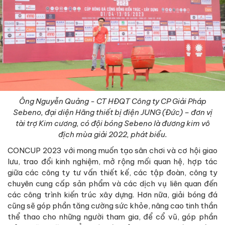
Ông Nguyễn Quảng - CT HĐQT Công ty CP Giải Pháp
Sebeno, đại diện Hãng thiết bị điện JUNG (Đức) – đơn vị
tài trợ Kim cương, có đội bóng Sebeno là đương kim vô
địch mùa giải 2022, phát biểu.
CONCUP 2023 với mong muốn tạo sân chơi và cơ hội giao
lưu, trao đổi kinh nghiệm, mở rộng mối quan hệ, hợp tác
giữa các công ty tư vấn thiết kế, các tập đoàn, công ty
chuyên cung cấp sản phẩm và các dịch vụ liên quan đến
các công trình kiến trúc xây dựng. Hơn nữa, giải bóng đá
cũng sẽ góp phần tăng cường sức khỏe, nâng cao tinh thần
thể thao cho những người tham gia, để cổ vũ, góp phần