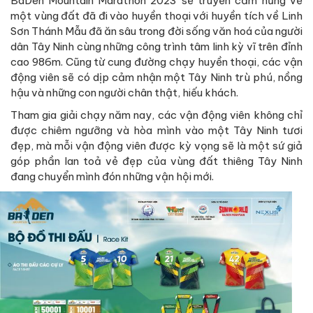
BaDen Mountain Marathon 2023 sẽ truyền cảm hứng về
một vùng đất đã đi vào huyền thoại với huyền tích về Linh
Sơn Thánh Mẫu đã ăn sâu trong đời sống văn hoá của người
dân Tây Ninh cùng những công trình tâm linh kỳ vĩ trên đỉnh
cao 986m. Cũng từ cung đường chạy huyền thoại, các vận
động viên sẽ có dịp cảm nhận một Tây Ninh trù phú, nồng
hậu và những con người chân thật, hiếu khách.
Tham gia giải chạy năm nay, các vận động viên không chỉ
được chiêm ngưỡng và hòa mình vào một Tây Ninh tươi
đẹp, mà mỗi vận động viên được kỳ vọng sẽ là một sứ giả
góp phần lan toả vẻ đẹp của vùng đất thiêng Tây Ninh
đang chuyển mình đón những vận hội mới.