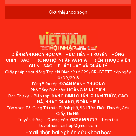
Giới thiệu tòa soạn
DIỄN ĐÀN KHOA HỌC VÀ THỰC TIỄN - TRUYỀN THÔNG
CHÍNH SÁCH TRONG HỘI NHẬP VÀ PHÁT TRIỂN THUỘC VIỆN
CHÍNH SÁCH, PHÁP LUẬT VÀ QUẢN LÝ
Giấy phép hoạt động Tạp chí Điện tử số 329/GP-BTTTT cấp ngày
10/09/2018.
Tổng Biên tập:
ĐOÀN MẠNH PHƯƠNG
Phó Tổng Biên tập:
HOÀNG MINH TIẾN
Ban Thư ký - Biên tập:
ĐẶNG ĐÌNH CHẤN, PHẠM THỦY, CAO
HÀ, NHẬT QUANG, ĐOÀN HIẾU
Tòa soạn:T8, Cung Trí thức Thành phố, Số 1 Tôn Thất Thuyết, Cầu
Giấy, Hà Nội.
Truyền thông - Quảng cáo:
0826166777
- Hòm thư:
tcvietnamhoinhap@gmail.com
Email nhận bài Nghiên cứu Khoa học: