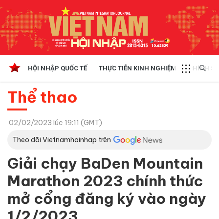
HỘI NHẬP QUỐC TẾ
THỰC TIỄN KINH NGHIỆM
CHÍNH SÁ
Thể thao
02/02/2023 lúc 19:11 (GMT)
Theo dõi Vietnamhoinhap trên
Giải chạy BaDen Mountain
Marathon 2023 chính thức
mở cổng đăng ký vào ngày
1/2/2023