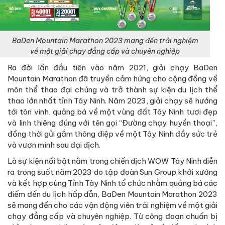
BaDen Mountain Marathon 2023 mang đến trải nghiệm
về một giải chạy đẳng cấp và chuyên nghiệp
Ra đời lần đầu tiên vào năm 2021, giải chạy BaDen
Mountain Marathon đã truyền cảm hứng cho cộng đồng về
môn thể thao đại chúng và trở thành sự kiện du lịch thể
thao lớn nhất tỉnh Tây Ninh. Năm 2023, giải chạy sẽ hướng
tới tôn vinh, quảng bá về một vùng đất Tây Ninh tươi đẹp
và linh thiêng đúng với tên gọi “Đường chạy huyền thoại”,
đồng thời gửi gắm thông điệp về một Tây Ninh đầy sức trẻ
và vươn mình sau đại dịch.
Là sự kiện nổi bật nằm trong chiến dịch WOW Tây Ninh diễn
ra trong suốt năm 2023 do tập đoàn Sun Group khởi xướng
và kết hợp cùng Tỉnh Tây Ninh tổ chức nhằm quảng bá các
điểm đến du lịch hấp dẫn, BaDen Mountain Marathon 2023
sẽ mang đến cho các vận động viên trải nghiệm về một giải
chạy đẳng cấp và chuyên nghiệp. Từ công đoạn chuẩn bị