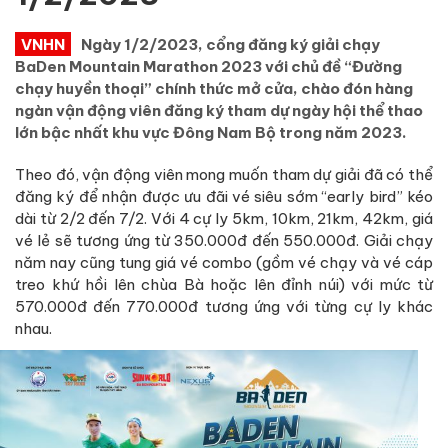
VNHN
Ngày 1/2/2023, cổng đăng ký giải chạy
BaDen Mountain Marathon 2023 với chủ đề “Đường
chạy huyền thoại” chính thức mở cửa, chào đón hàng
ngàn vận động viên đăng ký tham dự ngày hội thể thao
lớn bậc nhất khu vực Đông Nam Bộ trong năm 2023.
Theo đó, vận động viên mong muốn tham dự giải đã có thể
đăng ký để nhận được ưu đãi vé siêu sớm “early bird” kéo
dài từ 2/2 đến 7/2. Với 4 cự ly 5km, 10km, 21km, 42km, giá
vé lẻ sẽ tương ứng từ 350.000đ đến 550.000đ. Giải chạy
năm nay cũng tung giá vé combo (gồm vé chạy và vé cáp
treo khứ hồi lên chùa Bà hoặc lên đỉnh núi) với mức từ
570.000đ đến 770.000đ tương ứng với từng cự ly khác
nhau.