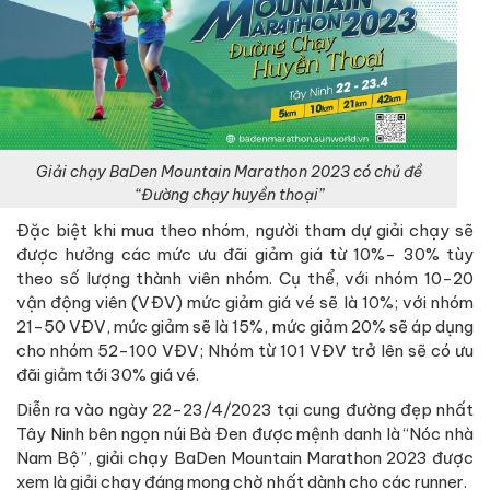
Giải chạy BaDen Mountain Marathon 2023 có chủ đề
“Đường chạy huyền thoại”
Đặc biệt khi mua theo nhóm, người tham dự giải chạy sẽ
được hưởng các mức ưu đãi giảm giá từ 10%- 30% tùy
theo số lượng thành viên nhóm. Cụ thể, với nhóm 10-20
vận động viên (VĐV) mức giảm giá vé sẽ là 10%; với nhóm
21-50 VĐV, mức giảm sẽ là 15%, mức giảm 20% sẽ áp dụng
cho nhóm 52-100 VĐV; Nhóm từ 101 VĐV trở lên sẽ có ưu
đãi giảm tới 30% giá vé.
Diễn ra vào ngày 22-23/4/2023 tại cung đường đẹp nhất
Tây Ninh bên ngọn núi Bà Đen được mệnh danh là “Nóc nhà
Nam Bộ”, giải chạy BaDen Mountain Marathon 2023 được
xem là giải chạy đáng mong chờ nhất dành cho các runner.