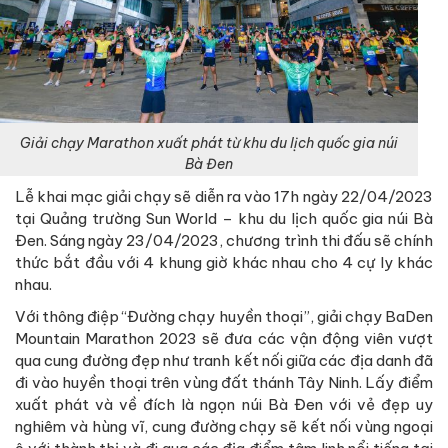
Giải chạy Marathon xuất phát từ khu du lịch quốc gia núi
Bà Đen
Lễ khai mạc giải chạy sẽ diễn ra vào 17h ngày 22/04/2023
tại Quảng trường Sun World – khu du lịch quốc gia núi Bà
Đen. Sáng ngày 23/04/2023, chương trình thi đấu sẽ chính
thức bắt đầu với 4 khung giờ khác nhau cho 4 cự ly khác
nhau.
Với thông điệp “Đường chạy huyền thoại”, giải chạy BaDen
Mountain Marathon 2023 sẽ đưa các vận động viên vượt
qua cung đường đẹp như tranh kết nối giữa các địa danh đã
đi vào huyền thoại trên vùng đất thánh Tây Ninh. Lấy điểm
xuất phát và về đích là ngọn núi Bà Đen với vẻ đẹp uy
nghiêm và hùng vĩ, cung đường chạy sẽ kết nối vùng ngoại