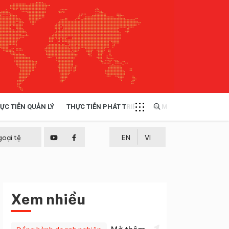
ỰC TIỄN QUẢN LÝ
THỰC TIỄN PHÁT TRIỂN
MULTIMEDIA
TÀI NGUYÊN - MÔI TRƯỜNG
goại tệ
EN
VI
THỰC TIỄN - KINH NGHIỆM
Xem nhiều