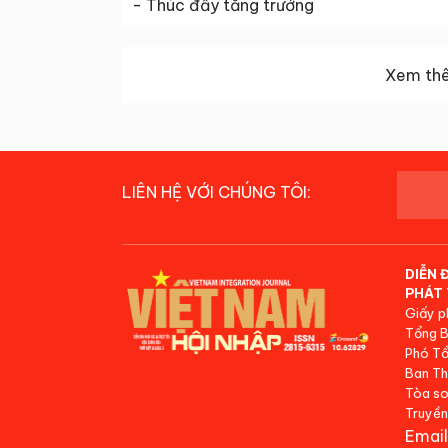
- Thúc đẩy tăng trưởng
Xem thê
LIÊN HỆ VỚI CHÚNG TÔI:
DIỄN 
PHÁT 
Giấy p
Tổng B
Phó Tổ
Ban Th
Tòa so
Truyền
Email