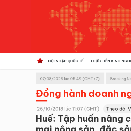
HỘI NHẬP QUỐC TẾ
THỰC TIỄN KINH NGH
HỘI NHẬP QUỐC TẾ
VĂN 
07/08/2026 lúc 05:49 (GMT+7)
Breaking N
Kinh tế hội nhập
Đồng hành doanh n
Doanh nghiệp
NGHIÊN CỨU PHÁP LUẬT
THỰC
26/10/2018 lúc 11:07 (GMT)
Theo dõi 
Huế: Tập huấn nâng c
mại nông sản, đặc sả