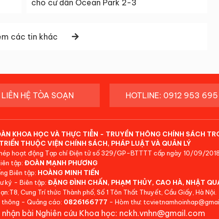
cho cư dân Ocean Park 2-3
m các tin khác
LIÊN HỆ TÒA SOẠN
HOTLINE: 0912 953 695
ĐÀN KHOA HỌC VÀ THỰC TIỄN - TRUYỀN THÔNG CHÍNH SÁCH TR
TRIỂN THUỘC VIỆN CHÍNH SÁCH, PHÁP LUẬT VÀ QUẢN LÝ
hép hoạt động Tạp chí Điện tử số 329/GP-BTTTT cấp ngày 10/09/2018
iên tập:
ĐOÀN MẠNH PHƯƠNG
ng Biên tập:
HOÀNG MINH TIẾN
ư ký - Biên tập:
ĐẶNG ĐÌNH CHẤN, PHẠM THỦY, CAO HÀ, NHẬT QU
ạn:T8, Cung Trí thức Thành phố, Số 1 Tôn Thất Thuyết, Cầu Giấy, Hà Nội.
 thông - Quảng cáo:
0826166777
- Hòm thư: tcvietnamhoinhap@gmai
 nhận bài Nghiên cứu Khoa học: nckh.vnhn@gmail.com