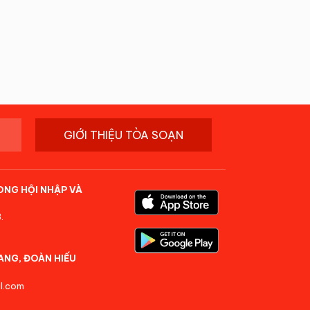
GIỚI THIỆU TÒA SOẠN
ONG HỘI NHẬP VÀ
.
ANG, ĐOÀN HIẾU
l.com