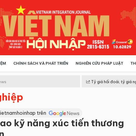
IỆM
CHÍNH SÁCH VÀ PHÁT TRIỂN
NGHIÊN CỨU PHÁP LUẬT
TH
HÓA XÃ HỘI
CHÍNH SÁCH
ews
Tỷ giá hối đoái, tỷ giá n
ghiệp
 TIỄN QUẢN LÝ
VIỆT NAM ĐIỂM ĐẾN
Vietnamhoinhap trên
ao kỹ năng xúc tiến thương
n