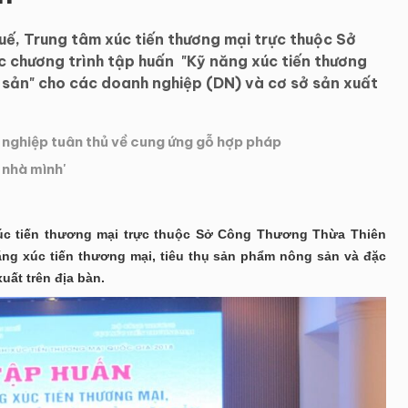
ế, Trung tâm xúc tiến thương mại trực thuộc Sở
 chương trình tập huấn "Kỹ năng xúc tiến thương
 sản" cho các doanh nghiệp (DN) và cơ sở sản xuất
 nghiệp tuân thủ về cung ứng gỗ hợp pháp
 nhà mình'
xúc tiến thương mại trực thuộc Sở Công Thương Thừa Thiên
ng xúc tiến thương mại, tiêu thụ sản phẩm nông sản và đặc
uất trên địa bàn.