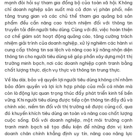
mạnh đòi hỏi sự tham gia đồng bộ của toàn xã hội. Không
chỉ doanh nghiệp sản xuất mà cả đơn vị phân phối, nền
tảng trung gian và các chủ thể tham gia quảng bá sản
phẩm đều cần nâng cao trách nhiệm đối với thông tin
truyền tải đến người tiêu dùng. Cùng với đó, việc hoàn thiện
cơ chế giám sát hoạt động quảng cáo, tăng cường trách
nhiệm giải trình của doanh nghiệp, xử lý nghiêm các hành vi
cung cấp thông tin sai lệch và nâng cao kỹ năng nhận diện
thông tin cho người tiêu dùng sẽ góp phần xây dựng một thị
trường minh bạch, nơi các doanh nghiệp cạnh tranh bằng
chất lượng thực, dịch vụ thực và thông tin trung thực.
Về lâu dài, bảo vệ quyền lợi người tiêu dùng không chỉ nhằm
bảo đảm quyền và lợi ích hợp pháp của mỗi cá nhân mà
còn là động lực quan trọng thúc đẩy phát triển kinh tế bền
vững. Khi người tiêu dùng được tiếp cận thông tin đầy đủ và
chính xác, niềm tin đối với thị trường sẽ được củng cố, qua
đó khuyến khích tiêu dùng an toàn và nâng cao chất lượng
cuộc sống. Đối với doanh nghiệp, một môi trường cạnh
tranh minh bạch sẽ tạo điều kiện để những đơn vị kinh
doanh chân chính khẳng định uy tín, nâng cao năng lực