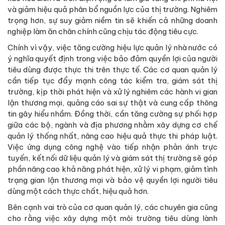
và giảm hiệu quả phân bổ nguồn lực của thị trường. Nghiêm
trọng hơn, sự suy giảm niềm tin sẽ khiến cả những doanh
nghiệp làm ăn chân chính cũng chịu tác động tiêu cực.
Chính vì vậy, việc tăng cường hiệu lực quản lý nhà nước có
ý nghĩa quyết định trong việc bảo đảm quyền lợi của người
tiêu dùng được thực thi trên thực tế. Các cơ quan quản lý
cần tiếp tục đẩy mạnh công tác kiểm tra, giám sát thị
trường, kịp thời phát hiện và xử lý nghiêm các hành vi gian
lận thương mại, quảng cáo sai sự thật và cung cấp thông
tin gây hiểu nhầm. Đồng thời, cần tăng cường sự phối hợp
giữa các bộ, ngành và địa phương nhằm xây dựng cơ chế
quản lý thống nhất, nâng cao hiệu quả thực thi pháp luật.
Việc ứng dụng công nghệ vào tiếp nhận phản ánh trực
tuyến, kết nối dữ liệu quản lý và giám sát thị trường sẽ góp
phần nâng cao khả năng phát hiện, xử lý vi phạm, giảm tình
trạng gian lận thương mại và bảo vệ quyền lợi người tiêu
dùng một cách thực chất, hiệu quả hơn.
Bên cạnh vai trò của cơ quan quản lý, các chuyên gia cũng
cho rằng việc xây dựng một môi trường tiêu dùng lành