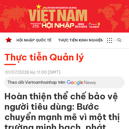
HỘI NHẬP QUỐC TẾ
THỰC TIỄN KINH NGHIỆM
CHÍNH SÁ
Thực tiễn Quản lý
01/07/2026 lúc 11:00 (GMT)
Theo dõi Vietnamhoinhap trên
Hoàn thiện thể chế bảo vệ
người tiêu dùng: Bước
chuyển mạnh mẽ vì một thị
trường minh bạch, phát