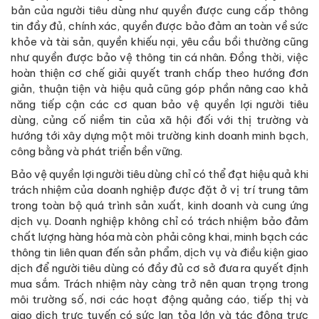
bản của người tiêu dùng như quyền được cung cấp thông
tin đầy đủ, chính xác, quyền được bảo đảm an toàn về sức
khỏe và tài sản, quyền khiếu nại, yêu cầu bồi thường cũng
như quyền được bảo vệ thông tin cá nhân. Đồng thời, việc
hoàn thiện cơ chế giải quyết tranh chấp theo hướng đơn
giản, thuận tiện và hiệu quả cũng góp phần nâng cao khả
năng tiếp cận các cơ quan bảo vệ quyền lợi người tiêu
dùng, củng cố niềm tin của xã hội đối với thị trường và
hướng tới xây dựng một môi trường kinh doanh minh bạch,
công bằng và phát triển bền vững.
Bảo vệ quyền lợi người tiêu dùng chỉ có thể đạt hiệu quả khi
trách nhiệm của doanh nghiệp được đặt ở vị trí trung tâm
trong toàn bộ quá trình sản xuất, kinh doanh và cung ứng
dịch vụ. Doanh nghiệp không chỉ có trách nhiệm bảo đảm
chất lượng hàng hóa mà còn phải công khai, minh bạch các
thông tin liên quan đến sản phẩm, dịch vụ và điều kiện giao
dịch để người tiêu dùng có đầy đủ cơ sở đưa ra quyết định
mua sắm. Trách nhiệm này càng trở nên quan trọng trong
môi trường số, nơi các hoạt động quảng cáo, tiếp thị và
giao dịch trực tuyến có sức lan tỏa lớn và tác động trực