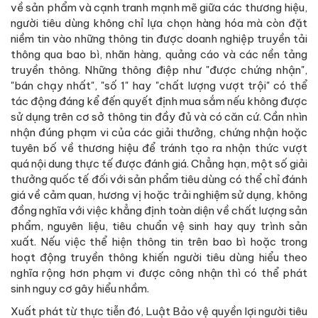
về sản phẩm và cạnh tranh mạnh mẽ giữa các thương hiệu,
người tiêu dùng không chỉ lựa chọn hàng hóa mà còn đặt
niềm tin vào những thông tin được doanh nghiệp truyền tải
thông qua bao bì, nhãn hàng, quảng cáo và các nền tảng
truyền thông. Những thông điệp như "được chứng nhận",
"bán chạy nhất", "số 1" hay "chất lượng vượt trội" có thể
tác động đáng kể đến quyết định mua sắm nếu không được
sử dụng trên cơ sở thông tin đầy đủ và có căn cứ. Cần nhìn
nhận đúng phạm vi của các giải thưởng, chứng nhận hoặc
tuyên bố về thương hiệu để tránh tạo ra nhận thức vượt
quá nội dung thực tế được đánh giá. Chẳng hạn, một số giải
thưởng quốc tế đối với sản phẩm tiêu dùng có thể chỉ đánh
giá về cảm quan, hương vị hoặc trải nghiệm sử dụng, không
đồng nghĩa với việc khẳng định toàn diện về chất lượng sản
phẩm, nguyên liệu, tiêu chuẩn vệ sinh hay quy trình sản
xuất. Nếu việc thể hiện thông tin trên bao bì hoặc trong
hoạt động truyền thông khiến người tiêu dùng hiểu theo
nghĩa rộng hơn phạm vi được công nhận thì có thể phát
sinh nguy cơ gây hiểu nhầm.
Xuất phát từ thực tiễn đó, Luật Bảo vệ quyền lợi người tiêu