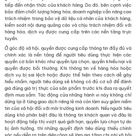
tiếp đến nhận thức của khách hàng. Do đó, bên cạnh việc
bảo đảm chất lượng hàng hóa, doanh nghiệp cần nâng cao
trách nhiệm trong bảo vệ dữ liệu cá nhân của khách hàng,
kiểm soát nội dung quảng cáo và chịu trách nhiệm đối với
hàng hóa, dịch vụ được cung cấp trên các nền tảng trực
tuyến.
Ở góc độ xã hội, quyền được cung cấp thông tin đầy đủ và
chính xác là nền tảng để người tiêu dùng thực hiện các
quyền cơ bản khác như quyền lựa chọn, quyền khiếu nại và
quyền được bồi thường. Khi thông tin về hàng hóa hoặc
dịch vụ bị sai lệch hoặc được thể hiện theo cách dễ gây
hiểu nhầm, người tiêu dùng sẽ không có đủ cơ sở để đánh
giá đúng giá trị thực của sản phẩm trước khi đưa ra quyết
định mua sắm. Tác động của những hành vi này không chỉ
dừng lại ở từng giao dịch riêng lẻ mà còn làm suy giảm niềm
tin của xã hội đối với môi trường kinh doanh. Nếu người tiêu
dùng khó phân biệt đâu là thông tin khách quan và đâu là
hoạt động tiếp thị vượt quá giới hạn, quyền lựa chọn tự do
bị ảnh hưởng, thì những quyết định tiêu dùng thiếu chính
xác nếu diễn ra trên diện rộng sẽ làm gia tăng chi phí xã hội