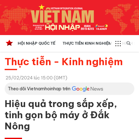
HỘI NHẬP QUỐC TẾ
THỰC TIỄN KINH NGHIỆM
CHÍNH SÁ
Thực tiễn - Kinh nghiệm
25/02/2024 lúc 15:00 (GMT)
Theo dõi Vietnamhoinhap trên
Hiệu quả trong sắp xếp,
tinh gọn bộ máy ở Đắk
Nông