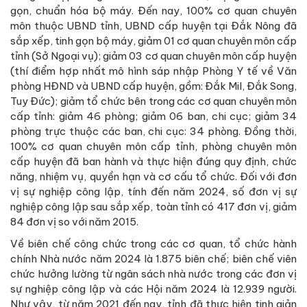
gọn, chuẩn hóa bộ máy. Đến nay, 100% cơ quan chuyên
môn thuộc UBND tỉnh, UBND cấp huyện tại Đắk Nông đã
sắp xếp, tinh gọn bộ máy, giảm 01 cơ quan chuyên môn cấp
tỉnh (Sở Ngoại vụ); giảm 03 cơ quan chuyên môn cấp huyện
(thí điểm hợp nhất mô hình sáp nhập Phòng Y tế về Văn
phòng HĐND và UBND cấp huyện, gồm: Đắk Mil, Đắk Song,
Tuy Đức); giảm tổ chức bên trong các cơ quan chuyên môn
cấp tỉnh: giảm 46 phòng; giảm 06 ban, chi cục; giảm 34
phòng trực thuộc các ban, chi cục: 34 phòng. Đồng thời,
100% cơ quan chuyên môn cấp tỉnh, phòng chuyên môn
cấp huyện đã ban hành và thực hiện đúng quy định, chức
năng, nhiệm vụ, quyền hạn và cơ cấu tổ chức. Đối với đơn
vị sự nghiệp công lập, tính đến năm 2024, số đơn vị sự
nghiệp công lập sau sắp xếp, toàn tỉnh có 417 đơn vị, giảm
84 đơn vị so với năm 2015.
Về biên chế công chức trong các cơ quan, tổ chức hành
chính Nhà nước năm 2024 là 1.875 biên chế; biên chế viên
chức hưởng lường từ ngân sách nhà nước trong các đơn vị
sự nghiệp công lập và các Hội năm 2024 là 12.939 người.
Như vậy, từ năm 2021 đến nay, tỉnh đã thực hiện tinh giản