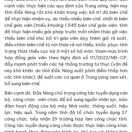
cạnh việc thực hiện các quy định của Trung ương, hiện nay
tỉnh Đắk Nông rất khó khăn trong việc bố trí đủ biên chế
để thực hiện nhiệm vụ, do thiếu nhiều biên chế, nhất là biên
chế giáo viên
(thiếu khoảng 1.545 biên chế giáo viên,
tỉnh
đã thực hiện nhiều giải pháp trước mắt nhằm tháo gỡ việc
thiếu biên chế như: bố trí giáo viên dạy thêm giờ; rà soát,
điều chỉnh biên chế từ nơi thừa về nơi thiếu, khắc phục tình
trạng thừa thiếu cục bộ ở một số bộ môn; tham mưu trình
hợp đồng giáo viên theo Nghị định số 111/2022/NĐ-CP;
đẩy mạnh phát triển các hệ thống trường tư thục (vấn đề
này khó khăn, do tỉnh Đắk Nông xuất phát điểm thấp hơn
các tỉnh khác); đề xuất các cơ quan ở Trung ương xem xét,
bổ sung biên chế.
Bên cạnh đó, Đắk Nông chú trọng công tác tuyển dụng cán
bộ, công chức, viên chức để bổ sung nguồn nhân lực, bảo
đảm hoạt động của bộ máy Nhà nước, thông suốt, hiệu
lực, hiệu quả. Trong năm tỉnh đã tổ chức tuyển dụng 37
công chức, tiếp nhận 29 trường hợp làm công chức tỉnh.
Công tác tuyển dụng công chức được thực hiện công khai,
minh bạch theo đúng các trình tự, thủ tục và thông báo