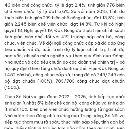
46 biên chế công chức, tỷ lệ đạt 2,4%; tinh giản 776 biên
chế viên chức, tỷ lệ đạt 5,6%. So với năm 2015, tỉnh đã
thực hiện tinh giản 299 biên chế công chức, đạt 13,8%; tinh
giản 2.245 biên chế viên chức, đạt 14,8%. Từ khi có Nghị
quyết 18, Nghị quyết 19, Đắk Nông đã thực hiện chính sách
tinh giản biên chế đối với 419 trường hợp cán bộ, công
chức, viên chức. Về đội ngũ công chức cấp xã đã đáp ứng
tiêu chuẩn về độ tuổi, trình độ lý luận chính trị, trình độ
học vấn, chuyên môn nghiệp vụ theo quy định của Đảng,
Nhà nước và các tiêu chuẩn do các đoàn thể chính trị - xã
hội quy định theo từng chức danh cụ thể. Hiện Đắk Nông có
1.452 cán bộ, công chức cấp xã, trong đó có 749/749 cán
bộ đạt chuẩn (100%), 703/703 công chức đạt chuẩn
(100%).
Theo Sở Nội vụ, giai đoạn 2022 - 2026, tỉnh tiếp tục phải
tinh giản ít nhất 5% biên chế cán bộ, công chức và tinh giản
ít nhất 10% biên chế viên chức hưởng lương từ ngân sách
Nhà nước theo đúng chủ trương của Trung ương, Sở Nội vụ
tiếp tục tham mưu rà soát, thực hiện sắp xếp, tinh gọn bộ
máy, điều chỉnh vị trí việc làm bảo đảm theo quy định. Bên