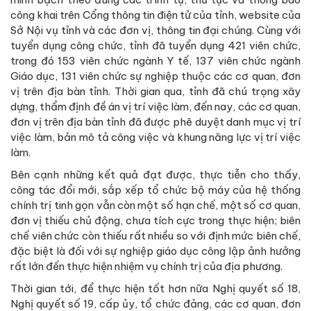
công khai trên Cổng thông tin điện tử của tỉnh, website của
Sở Nội vụ tỉnh và các đơn vị, thông tin đại chúng. Cùng với
tuyển dụng công chức, tỉnh đã tuyển dụng 421 viên chức,
trong đó 153 viên chức ngành Y tế, 137 viên chức ngành
Giáo dục, 131 viên chức sự nghiệp thuộc các cơ quan, đơn
vị trên địa bàn tỉnh. Thời gian qua, tỉnh đã chú trọng xây
dựng, thẩm định đề án vị trí việc làm, đến nay, các cơ quan,
đơn vị trên địa bàn tỉnh đã được phê duyệt danh mục vị trí
việc làm, bản mô tả công việc và khung năng lực vị trí việc
làm.
Bên cạnh những kết quả đạt được, thực tiễn cho thấy,
công tác đổi mới, sắp xếp tổ chức bộ máy của hệ thống
chính trị tinh gọn vẫn còn một số hạn chế, một số cơ quan,
đơn vị thiếu chủ động, chưa tích cực trong thực hiện; biên
chế viên chức còn thiếu rất nhiều so với định mức biên chế,
đặc biệt là đối với sự nghiệp giáo dục công lập ảnh hưởng
rất lớn đến thực hiện nhiệm vụ chính trị của địa phương.
Thời gian tới, để thực hiện tốt hơn nữa Nghị quyết số 18,
Nghị quyết số 19, cấp ủy, tổ chức đảng, các cơ quan, đơn