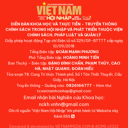
DIỄN ĐÀN KHOA HỌC VÀ THỰC TIỄN - TRUYỀN THÔNG
CHÍNH SÁCH TRONG HỘI NHẬP VÀ PHÁT TRIỂN THUỘC VIỆN
CHÍNH SÁCH, PHÁP LUẬT VÀ QUẢN LÝ
Giấy phép hoạt động Tạp chí Điện tử số 329/GP-BTTTT cấp ngày
10/09/2018.
Tổng Biên tập:
ĐOÀN MẠNH PHƯƠNG
Phó Tổng Biên tập:
HOÀNG MINH TIẾN
Ban Thư ký - Biên tập:
ĐẶNG ĐÌNH CHẤN, PHẠM THỦY, CAO
HÀ, NHẬT QUANG, ĐOÀN HIẾU
Tòa soạn:T8, Cung Trí thức Thành phố, Số 1 Tôn Thất Thuyết, Cầu
Giấy, Hà Nội.
Truyền thông - Quảng cáo:
0826166777
- Hòm thư:
tcvietnamhoinhap@gmail.com
Email nhận bài Nghiên cứu Khoa học:
nckh.vnhn@gmail.com
Ghi rõ nguồn "Việt Nam Hội Nhập" khi phát hành từ Website này.
Kênh RSS
Designed & developed by VIETNAMPEDIA.COM
©
AICMS v2022