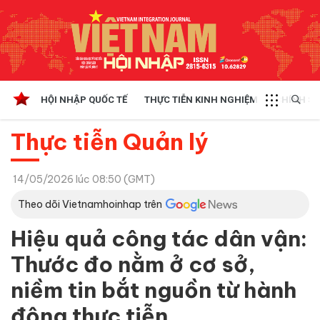
HỘI NHẬP QUỐC TẾ
THỰC TIỄN KINH NGHIỆM
CHÍNH SÁ
Thực tiễn Quản lý
14/05/2026 lúc 08:50 (GMT)
Theo dõi Vietnamhoinhap trên
Hiệu quả công tác dân vận:
Thước đo nằm ở cơ sở,
niềm tin bắt nguồn từ hành
động thực tiễn