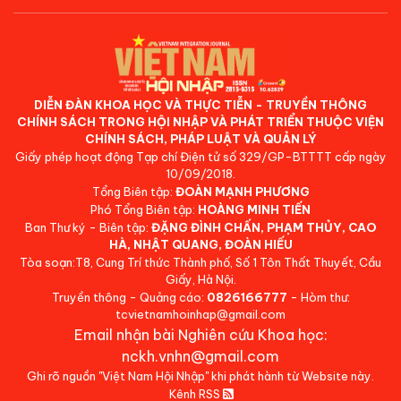
DIỄN ĐÀN KHOA HỌC VÀ THỰC TIỄN - TRUYỀN THÔNG
CHÍNH SÁCH TRONG HỘI NHẬP VÀ PHÁT TRIỂN THUỘC VIỆN
CHÍNH SÁCH, PHÁP LUẬT VÀ QUẢN LÝ
Giấy phép hoạt động Tạp chí Điện tử số 329/GP-BTTTT cấp ngày
10/09/2018.
Tổng Biên tập:
ĐOÀN MẠNH PHƯƠNG
Phó Tổng Biên tập:
HOÀNG MINH TIẾN
Ban Thư ký - Biên tập:
ĐẶNG ĐÌNH CHẤN, PHẠM THỦY, CAO
HÀ, NHẬT QUANG, ĐOÀN HIẾU
Tòa soạn:T8, Cung Trí thức Thành phố, Số 1 Tôn Thất Thuyết, Cầu
Giấy, Hà Nội.
Truyền thông - Quảng cáo:
0826166777
- Hòm thư:
tcvietnamhoinhap@gmail.com
Email nhận bài Nghiên cứu Khoa học:
nckh.vnhn@gmail.com
Ghi rõ nguồn "Việt Nam Hội Nhập" khi phát hành từ Website này.
Kênh RSS