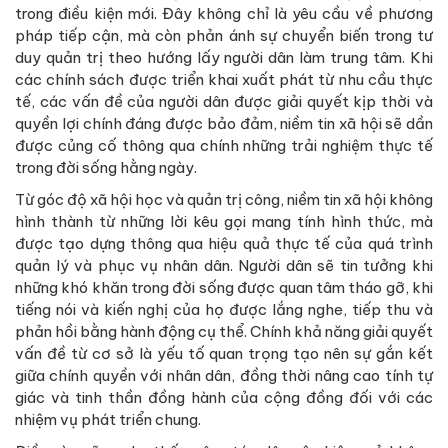
trong điều kiện mới. Đây không chỉ là yêu cầu về phương
pháp tiếp cận, mà còn phản ánh sự chuyển biến trong tư
duy quản trị theo hướng lấy người dân làm trung tâm. Khi
các chính sách được triển khai xuất phát từ nhu cầu thực
tế, các vấn đề của người dân được giải quyết kịp thời và
quyền lợi chính đáng được bảo đảm, niềm tin xã hội sẽ dần
được củng cố thông qua chính những trải nghiệm thực tế
trong đời sống hằng ngày.
Từ góc độ xã hội học và quản trị công, niềm tin xã hội không
hình thành từ những lời kêu gọi mang tính hình thức, mà
được tạo dựng thông qua hiệu quả thực tế của quá trình
quản lý và phục vụ nhân dân. Người dân sẽ tin tưởng khi
những khó khăn trong đời sống được quan tâm tháo gỡ, khi
tiếng nói và kiến nghị của họ được lắng nghe, tiếp thu và
phản hồi bằng hành động cụ thể. Chính khả năng giải quyết
vấn đề từ cơ sở là yếu tố quan trọng tạo nên sự gắn kết
giữa chính quyền với nhân dân, đồng thời nâng cao tính tự
giác và tinh thần đồng hành của cộng đồng đối với các
nhiệm vụ phát triển chung.