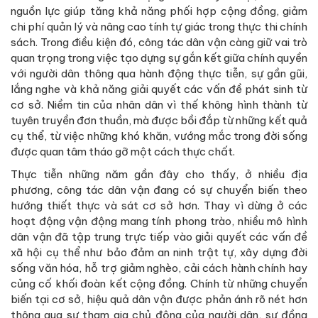
nguồn lực giúp tăng khả năng phối hợp cộng đồng, giảm
chi phí quản lý và nâng cao tính tự giác trong thực thi chính
sách. Trong điều kiện đó, công tác dân vận càng giữ vai trò
quan trọng trong việc tạo dựng sự gắn kết giữa chính quyền
với người dân thông qua hành động thực tiễn, sự gần gũi,
lắng nghe và khả năng giải quyết các vấn đề phát sinh từ
cơ sở. Niềm tin của nhân dân vì thế không hình thành từ
tuyên truyền đơn thuần, mà được bồi đắp từ những kết quả
cụ thể, từ việc những khó khăn, vướng mắc trong đời sống
được quan tâm tháo gỡ một cách thực chất.
Thực tiễn những năm gần đây cho thấy, ở nhiều địa
phương, công tác dân vận đang có sự chuyển biến theo
hướng thiết thực và sát cơ sở hơn. Thay vì dừng ở các
hoạt động vận động mang tính phong trào, nhiều mô hình
dân vận đã tập trung trực tiếp vào giải quyết các vấn đề
xã hội cụ thể như bảo đảm an ninh trật tự, xây dựng đời
sống văn hóa, hỗ trợ giảm nghèo, cải cách hành chính hay
củng cố khối đoàn kết cộng đồng. Chính từ những chuyển
biến tại cơ sở, hiệu quả dân vận được phản ánh rõ nét hơn
thông qua sự tham gia chủ động của người dân, sự đồng