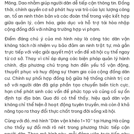
Mông, Dao nhằm giúp người dân dễ tiếp cận thông tin. Đồng
thời, chính quyền cơ sở phát huy vai trò của lực lượng công
an, tổ an ninh thôn bản và các đoàn thể trong việc kết hợp
giữa quản lý, cảm hóa, giáo dục và hỗ trợ tái hòa nhập
cộng đồng đối với những trường hợp vi phạm.
Điểm đáng chú ý của mô hình này là công tác dân vận
không tách rời nhiệm vụ bảo đảm an ninh trật tự, mà gắn
trực tiếp với việc giải quyết một vấn đề xã hội cụ thể ngay
từ cơ sở. Thay vì chỉ áp dụng các biện pháp quản lý hành
chính, địa phương chú trọng hơn đến yếu tố vận động,
thuyết phục và huy động sự tham gia của cộng đồng dân
cư. Chính sự phối hợp đồng bộ giữa hệ thống chính trị cơ
sở với người dân đã góp phần tạo chuyển biến tích cực,
hạn chế phát sinh các vấn đề phức tạp và củng cố sự ổn
định tại địa bàn. Qua đó có thể thấy, hiệu quả dân vận
không chỉ thể hiện ở hoạt động tuyên truyền, mà còn ở khả
năng tạo ra thay đổi thực chất trong đời sống xã hội.
Cùng với đó, mô hình “Dân vận khéo 1+10” tại Hưng Hà cũng
cho thấy sự đổi mới rõ nét trong phương thức tiếp cận
người dân. Theo mô hình này, mỗi đảng viên trực tiếp phụ