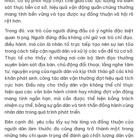
nhất, có sự phối hợp chặt chẽ giữa các lực lượng và bám
sát thực tiễn cơ sở, hiệu quả vận động quần chúng thường
mang tính bền vững và tạo được sự đồng thuận xã hội rõ
rệt hơn.
Trong đó, vai trò của người đứng đầu có ý nghĩa đặc biệt
quan trọng. Người đứng đầu không chỉ giữ vai trò chỉ đạo,
điều hành, mà còn là nhân tố trực tiếp tạo nên sự lan tỏa
trong cách tiếp cận người dân và xử lý các vấn đề từ cơ sở.
Thực tế cho thấy, ở những nơi cán bộ lãnh đạo thường
xuyên bám sát địa bàn, chủ động đối thoại, lắng nghe tâm
tư, nguyện vọng của người dân và kịp thời tháo gỡ các khó
khăn phát sinh, công tác dân vận thường đạt hiệu quả tích
cực hơn. Điều này cho thấy dân vận không thể chỉ thực
hiện qua các văn bản hành chính hay những đợt vận động
mang tính ngắn hạn, mà cần được thể hiện bằng trách
nhiệm cụ thể, bằng sự gần dân và tinh thần đồng hành cùng
nhân dân trong quá trình phát triển.
Bên cạnh đó, yêu cầu lấy sự hài lòng và đồng thuận của
người dân làm thước đo cũng đang trở thành một trong
những tiêu chí quan trọng để đánh giá chất lượng dân vận