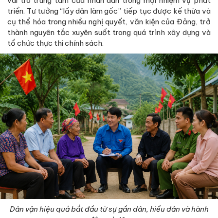
vai trò trung tâm của nhân dân trong mọi nhiệm vụ phát
triển. Tư tưởng “lấy dân làm gốc” tiếp tục được kế thừa và
cụ thể hóa trong nhiều nghị quyết, văn kiện của Đảng, trở
thành nguyên tắc xuyên suốt trong quá trình xây dựng và
tổ chức thực thi chính sách.
Dân vận hiệu quả bắt đầu từ sự gần dân, hiểu dân và hành