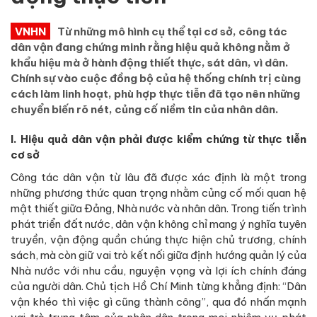
VNHN
Từ những mô hình cụ thể tại cơ sở, công tác
dân vận đang chứng minh rằng hiệu quả không nằm ở
khẩu hiệu mà ở hành động thiết thực, sát dân, vì dân.
Chính sự vào cuộc đồng bộ của hệ thống chính trị cùng
cách làm linh hoạt, phù hợp thực tiễn đã tạo nên những
chuyển biến rõ nét, củng cố niềm tin của nhân dân.
I. Hiệu quả dân vận phải được kiểm chứng từ thực tiễn
cơ sở
Công tác dân vận từ lâu đã được xác định là một trong
những phương thức quan trọng nhằm củng cố mối quan hệ
mật thiết giữa Đảng, Nhà nước và nhân dân. Trong tiến trình
phát triển đất nước, dân vận không chỉ mang ý nghĩa tuyên
truyền, vận động quần chúng thực hiện chủ trương, chính
sách, mà còn giữ vai trò kết nối giữa định hướng quản lý của
Nhà nước với nhu cầu, nguyện vọng và lợi ích chính đáng
của người dân. Chủ tịch Hồ Chí Minh từng khẳng định: “Dân
vận khéo thì việc gì cũng thành công”, qua đó nhấn mạnh