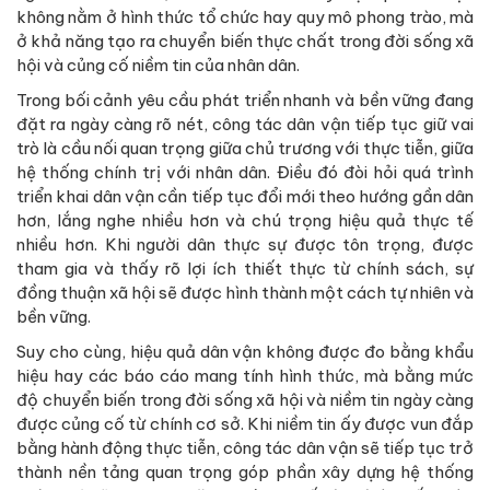
không nằm ở hình thức tổ chức hay quy mô phong trào, mà
ở khả năng tạo ra chuyển biến thực chất trong đời sống xã
hội và củng cố niềm tin của nhân dân.
Trong bối cảnh yêu cầu phát triển nhanh và bền vững đang
đặt ra ngày càng rõ nét, công tác dân vận tiếp tục giữ vai
trò là cầu nối quan trọng giữa chủ trương với thực tiễn, giữa
hệ thống chính trị với nhân dân. Điều đó đòi hỏi quá trình
triển khai dân vận cần tiếp tục đổi mới theo hướng gần dân
hơn, lắng nghe nhiều hơn và chú trọng hiệu quả thực tế
nhiều hơn. Khi người dân thực sự được tôn trọng, được
tham gia và thấy rõ lợi ích thiết thực từ chính sách, sự
đồng thuận xã hội sẽ được hình thành một cách tự nhiên và
bền vững.
Suy cho cùng, hiệu quả dân vận không được đo bằng khẩu
hiệu hay các báo cáo mang tính hình thức, mà bằng mức
độ chuyển biến trong đời sống xã hội và niềm tin ngày càng
được củng cố từ chính cơ sở. Khi niềm tin ấy được vun đắp
bằng hành động thực tiễn, công tác dân vận sẽ tiếp tục trở
thành nền tảng quan trọng góp phần xây dựng hệ thống