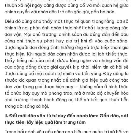
thuận xã hội ngày càng được củng cố và mối quan hệ giữa
chính quyền với nhân dân trở nên gần gũi, gắn bó hơn.
Điều đó cũng cho thấy một thực tế quan trọng rằng, cơ sở
chính là nơi phản ánh chân thực nhất chất lượng công tác
dân vận. Mọi chủ trương, chính sách dù đúng đắn đến đâu
cũng chỉ thực sự phát huy giá trị khi đi vào cuộc sống,
được người dân đồng tình, hưởng ứng và trực tiếp tham gia
thực hiện. Khi người dân cảm nhận được lợi ích thiết thực,
thấy tiếng nói của mình được lắng nghe và những vấn đề
của cộng đồng được giải quyết kịp thời, niềm tin xã hội sẽ
được củng cố một cách tự nhiên và bền vững. Đây cũng là
thước đo quan trọng nhất để đánh giá hiệu quả công tác
dân vận trong giai đoạn hiện nay — không nằm ở hình thức
tổ chức hay quy mô phong trào, mà ở mức độ chuyển hóa
chủ trương thành hành động cụ thể và kết quả thực tiễn
trong đời sống xã hội.
II. Đổi mới dân vận từ tư duy đến cách làm:
G
ần dân, sát
thực tiễn, lấy hiệu quả làm trung tâm
Trong bối cảnh yêu cầu nâng cao hiệu quả quản trị xã hội và