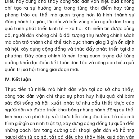
Điều này cũng cho thấy công tác dân vận hiệu quả không
chỉ tạo ra sự hưởng ứng trong từng thời điểm hay từng
phong trào cụ thể, mà quan trọng hơn là hình thành sự
đồng hành tự giác, lâu dài và bền vững của người dân trong
quá trình phát triển kinh tế – xã hội. Khi niềm tin được củng
cố, người dân không chỉ là đối tượng thụ hưởng chính sách
mà còn trở thành chủ thể tích cực tham gia giữ gìn ổn định
xã hội, xây dựng cộng đồng và thúc đẩy phát triển tại địa
phương. Đây cũng chính là nền tảng quan trọng để tăng
cường khối đại đoàn kết toàn dân tộc và nâng cao hiệu quả
quản trị xã hội trong giai đoạn mới.
IV. Kết luận
Thực tiễn từ nhiều mô hình dân vận tại cơ sở cho thấy,
công tác dân vận chỉ thực sự phát huy hiệu quả khi bám
sát đời sống xã hội, xuất phát từ nhu cầu thiết thực của
người dân và được triển khai bằng những hành động cụ thể,
linh hoạt và phù hợp với thực tiễn từng địa bàn. Từ các mô
hình giữ gìn an ninh trật tự, xây dựng cộng đồng tự quản đến
những cách làm tăng cường đối thoại, gần dân và hỗ trợ
người dân từ cơ sở, tất cả đều cho thấy hiệu quả dân vận