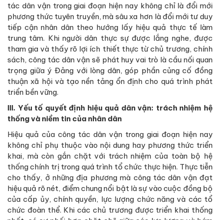
tác dân vận trong giai đoạn hiện nay không chỉ là đổi mới
phương thức tuyên truyền, mà sâu xa hơn là đổi mới tư duy
tiếp cận nhân dân theo hướng lấy hiệu quả thực tế làm
trung tâm. Khi người dân thực sự được lắng nghe, được
tham gia và thấy rõ lợi ích thiết thực từ chủ trương, chính
sách, công tác dân vận sẽ phát huy vai trò là cầu nối quan
trọng giữa ý Đảng với lòng dân, góp phần củng cố đồng
thuận xã hội và tạo nền tảng ổn định cho quá trình phát
triển bền vững.
III. Yếu tố quyết định hiệu quả dân vận: trách nhiệm hệ
thống và niềm tin của nhân dân
Hiệu quả của công tác dân vận trong giai đoạn hiện nay
không chỉ phụ thuộc vào nội dung hay phương thức triển
khai, mà còn gắn chặt với trách nhiệm của toàn bộ hệ
thống chính trị trong quá trình tổ chức thực hiện. Thực tiễn
cho thấy, ở những địa phương mà công tác dân vận đạt
hiệu quả rõ nét, điểm chung nổi bật là sự vào cuộc đồng bộ
của cấp ủy, chính quyền, lực lượng chức năng và các tổ
chức đoàn thể. Khi các chủ trương được triển khai thống