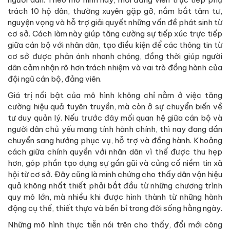
trách 10 hộ dân, thường xuyên gặp gỡ, nắm bắt tâm tư,
nguyện vọng và hỗ trợ giải quyết những vấn đề phát sinh từ
cơ sở. Cách làm này giúp tăng cường sự tiếp xúc trực tiếp
giữa cán bộ với nhân dân, tạo điều kiện để các thông tin từ
cơ sở được phản ánh nhanh chóng, đồng thời giúp người
dân cảm nhận rõ hơn trách nhiệm và vai trò đồng hành của
đội ngũ cán bộ, đảng viên.
Giá trị nổi bật của mô hình không chỉ nằm ở việc tăng
cường hiệu quả tuyên truyền, mà còn ở sự chuyển biến về
tư duy quản lý. Nếu trước đây mối quan hệ giữa cán bộ và
người dân chủ yếu mang tính hành chính, thì nay đang dần
chuyển sang hướng phục vụ, hỗ trợ và đồng hành. Khoảng
cách giữa chính quyền với nhân dân vì thế được thu hẹp
hơn, góp phần tạo dựng sự gần gũi và củng cố niềm tin xã
hội từ cơ sở. Đây cũng là minh chứng cho thấy dân vận hiệu
quả không nhất thiết phải bắt đầu từ những chương trình
quy mô lớn, mà nhiều khi được hình thành từ những hành
động cụ thể, thiết thực và bền bỉ trong đời sống hằng ngày.
Những mô hình thực tiễn nói trên cho thấy, đổi mới công