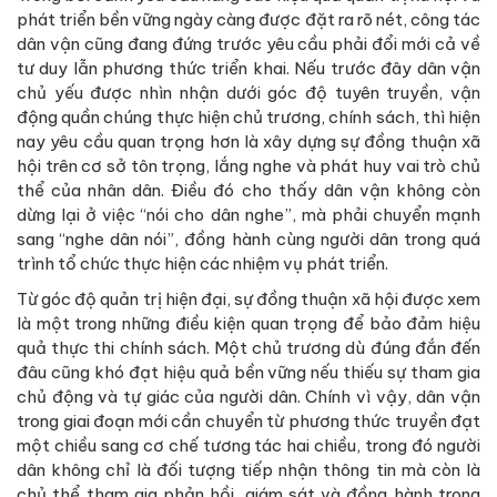
phát triển bền vững ngày càng được đặt ra rõ nét, công tác
dân vận cũng đang đứng trước yêu cầu phải đổi mới cả về
tư duy lẫn phương thức triển khai. Nếu trước đây dân vận
chủ yếu được nhìn nhận dưới góc độ tuyên truyền, vận
động quần chúng thực hiện chủ trương, chính sách, thì hiện
nay yêu cầu quan trọng hơn là xây dựng sự đồng thuận xã
hội trên cơ sở tôn trọng, lắng nghe và phát huy vai trò chủ
thể của nhân dân. Điều đó cho thấy dân vận không còn
dừng lại ở việc “nói cho dân nghe”, mà phải chuyển mạnh
sang “nghe dân nói”, đồng hành cùng người dân trong quá
trình tổ chức thực hiện các nhiệm vụ phát triển.
Từ góc độ quản trị hiện đại, sự đồng thuận xã hội được xem
là một trong những điều kiện quan trọng để bảo đảm hiệu
quả thực thi chính sách. Một chủ trương dù đúng đắn đến
đâu cũng khó đạt hiệu quả bền vững nếu thiếu sự tham gia
chủ động và tự giác của người dân. Chính vì vậy, dân vận
trong giai đoạn mới cần chuyển từ phương thức truyền đạt
một chiều sang cơ chế tương tác hai chiều, trong đó người
dân không chỉ là đối tượng tiếp nhận thông tin mà còn là
chủ thể tham gia phản hồi, giám sát và đồng hành trong