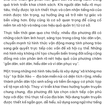
quá trình triển khai chính sách. Khi người dân hiểu rõ mục
tiêu, thấy được lợi ích thiết thực và cảm nhận tiếng nói của
mình được tôn trọng, sự hưởng ứng sẽ trở nên tự giác và
bền vững hơn. Đây cũng là cơ sở quan trọng để củng cố
niềm tin xã hội và nâng cao hiệu quả quản trị từ cơ sở.
Thực tiễn thời gian qua cho thấy, nhiều địa phương đã có
những cách làm linh hoạt, sáng tạo trong công tác dân vận,
chuyển mạnh từ hình thức vận động mang tính phong trào
sang giải quyết trực tiếp các vấn đề xã hội cụ thể. Những
mô hình này không chỉ tạo chuyển biến trong đời sống cộng
đồng mà còn phản ánh rõ nét hiệu quả của phương châm
“gần dân, sát dân, hiểu dân và vì dân phục vụ”.
Một trong những mô hình tiêu biểu là xây dựng “xã không ma
túy” tại Bản Xèo — địa bàn miền núi có diện tích rộng, nhiều
thành phần dân tộc sinh sống và tiềm ẩn nguy cơ phức tạp
về tệ nạn xã hội. Thay vì triển khai theo hướng tuyên truyền
chung chung, địa phương đã lựa chọn cách tiếp cận phù
hợp với đặc thù thực tế của địa bàn. Nội dung tuyên truyền
được thiết kế ngắn gọn, dễ hiểu, sử dụng song ngữ như tiếng