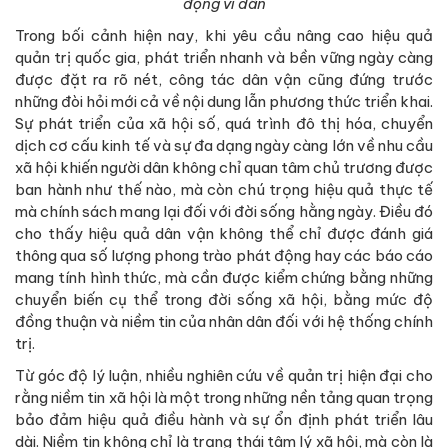
động vì dân
Trong bối cảnh hiện nay, khi yêu cầu nâng cao hiệu quả
quản trị quốc gia, phát triển nhanh và bền vững ngày càng
được đặt ra rõ nét, công tác dân vận cũng đứng trước
những đòi hỏi mới cả về nội dung lẫn phương thức triển khai.
Sự phát triển của xã hội số, quá trình đô thị hóa, chuyển
dịch cơ cấu kinh tế và sự đa dạng ngày càng lớn về nhu cầu
xã hội khiến người dân không chỉ quan tâm chủ trương được
ban hành như thế nào, mà còn chú trọng hiệu quả thực tế
mà chính sách mang lại đối với đời sống hằng ngày. Điều đó
cho thấy hiệu quả dân vận không thể chỉ được đánh giá
thông qua số lượng phong trào phát động hay các báo cáo
mang tính hình thức, mà cần được kiểm chứng bằng những
chuyển biến cụ thể trong đời sống xã hội, bằng mức độ
đồng thuận và niềm tin của nhân dân đối với hệ thống chính
trị.
Từ góc độ lý luận, nhiều nghiên cứu về quản trị hiện đại cho
rằng niềm tin xã hội là một trong những nền tảng quan trọng
bảo đảm hiệu quả điều hành và sự ổn định phát triển lâu
dài. Niềm tin không chỉ là trạng thái tâm lý xã hội, mà còn là