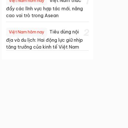
1
Việt Nam thúc
Việt Nam hôm nay
đẩy các lĩnh vực hợp tác mới, nâng
cao vai trò trong Asean
2
Tiêu dùng nội
Việt Nam hôm nay
địa và du lịch: Hai động lực giữ nhịp
tăng trưởng của kinh tế Việt Nam