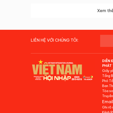
Xem thê
LIÊN HỆ VỚI CHÚNG TÔI:
DIỄN 
PHÁT 
Giấy p
Tổng B
Phó Tổ
Ban Th
Tòa so
Truyền
Email
Ghi rõ
Kênh 