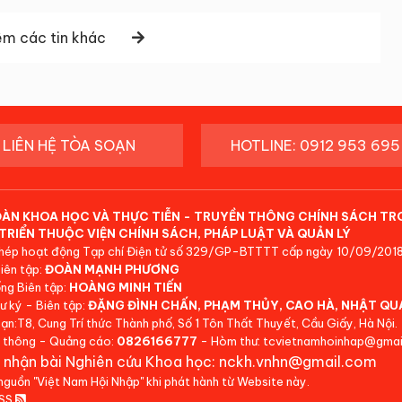
m các tin khác
LIÊN HỆ TÒA SOẠN
HOTLINE: 0912 953 695
ĐÀN KHOA HỌC VÀ THỰC TIỄN - TRUYỀN THÔNG CHÍNH SÁCH TR
TRIỂN THUỘC VIỆN CHÍNH SÁCH, PHÁP LUẬT VÀ QUẢN LÝ
hép hoạt động Tạp chí Điện tử số 329/GP-BTTTT cấp ngày 10/09/2018
iên tập:
ĐOÀN MẠNH PHƯƠNG
ng Biên tập:
HOÀNG MINH TIẾN
ư ký - Biên tập:
ĐẶNG ĐÌNH CHẤN, PHẠM THỦY, CAO HÀ, NHẬT QU
ạn:T8, Cung Trí thức Thành phố, Số 1 Tôn Thất Thuyết, Cầu Giấy, Hà Nội.
 thông - Quảng cáo:
0826166777
- Hòm thư: tcvietnamhoinhap@gmai
 nhận bài Nghiên cứu Khoa học: nckh.vnhn@gmail.com
 nguồn "Việt Nam Hội Nhập" khi phát hành từ Website này.
RSS