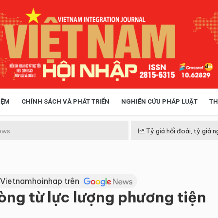
IỆM
CHÍNH SÁCH VÀ PHÁT TRIỂN
NGHIÊN CỨU PHÁP LUẬT
TH
HÓA XÃ HỘI
CHÍNH SÁCH
ews
Tỷ giá hối đoái, tỷ giá n
 TIỄN QUẢN LÝ
VIỆT NAM ĐIỂM ĐẾN
 Vietnamhoinhap trên
òng từ lực lượng phương tiện