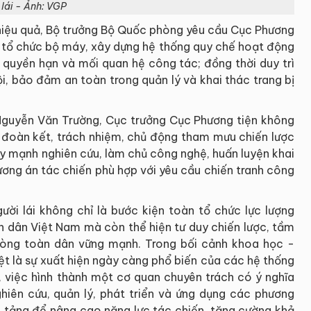
lái - Ảnh: VGP
hiệu quả, Bộ trưởng Bộ Quốc phòng yêu cầu Cục Phương
àn tổ chức bộ máy, xây dựng hệ thống quy chế hoạt động
 quyền hạn và mối quan hệ công tác; đồng thời duy trì
i, bảo đảm an toàn trong quản lý và khai thác trang bị
á Nguyễn Văn Trường, Cục trưởng Cục Phương tiện không
ần đoàn kết, trách nhiệm, chủ động tham mưu chiến lược
đẩy mạnh nghiên cứu, làm chủ công nghệ, huấn luyện khai
ương án tác chiến phù hợp với yêu cầu chiến tranh công
ười lái không chỉ là bước kiện toàn tổ chức lực lượng
n dân Việt Nam mà còn thể hiện tư duy chiến lược, tầm
hòng toàn dân vững mạnh. Trong bối cảnh khoa học -
ệt là sự xuất hiện ngày càng phổ biến của các hệ thống
i, việc hình thành một cơ quan chuyên trách có ý nghĩa
iên cứu, quản lý, phát triển và ứng dụng các phương
n tảng để nâng cao năng lực tác chiến, tăng cường khả