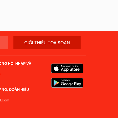
GIỚI THIỆU TÒA SOẠN
ONG HỘI NHẬP VÀ
.
ANG, ĐOÀN HIẾU
l.com