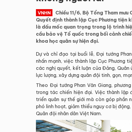
Chiều 11/6, Bộ Tổng Tham mưu 
VNHN
Quyết định thành lập Cục Phương tiện 
là dấu mốc quan trọng trong lộ trình h
cầu bảo vệ Tổ quốc trong bối cảnh chiế
khoa học quân sự hiện đại.
Dự và chỉ đạo tại buổi lễ, Đại tướng Ph
nhấn mạnh, việc thành lập Cục Phương tiện
các nghị quyết, kết luận của Đảng, Quân
lực lượng, xây dựng quân đội tinh, gọn, mạn
Theo Đại tướng Phan Văn Giang, phương t
trong tác chiến hiện đại. Việc thành lập
triển quân sự thế giới mà còn góp phần 
phó linh hoạt, giảm thiểu nguy cơ bị độn
Quân đội nhân dân Việt Nam.