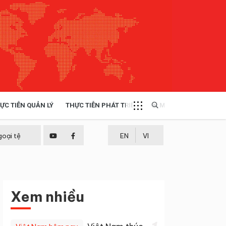
ỰC TIỄN QUẢN LÝ
THỰC TIỄN PHÁT TRIỂN
MULTIMEDIA
TÀI NGUYÊN - MÔI TRƯỜNG
goại tệ
EN
VI
THỰC TIỄN - KINH NGHIỆM
Xem nhiều