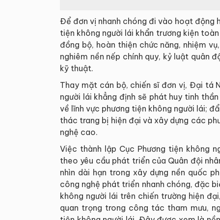
Để đơn vị nhanh chóng đi vào hoạt động 
tiện không người lái khẩn trương kiện to
đồng bộ, hoàn thiện chức năng, nhiệm vụ,
nghiêm nền nếp chính quy, kỷ luật quân độ
kỹ thuật.
Thay mặt cán bộ, chiến sĩ đơn vị, Đại t
người lái khẳng định sẽ phát huy tinh th
về lĩnh vực phương tiện không người lái; 
thác trang bị hiện đại và xây dựng các ph
nghệ cao.
Việc thành lập Cục Phương tiện không ng
theo yêu cầu phát triển của Quân đội nhâ
nhìn dài hạn trong xây dựng nền quốc p
công nghệ phát triển nhanh chóng, đặc bi
không người lái trên chiến trường hiện đạ
quan trọng trong công tác tham mưu, ngh
tiện không người lái. Đây được xem là nề