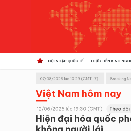
HỘI NHẬP QUỐC TẾ
THỰC TIỄN KINH NGH
HỘI NHẬP QUỐC TẾ
VĂN 
07/08/2026 lúc 10:29 (GMT+7)
Breaking N
Kinh tế hội nhập
Việt Nam hôm nay
Doanh nghiệp
NGHIÊN CỨU PHÁP LUẬT
THỰC
12/06/2026 lúc 19:30 (GMT)
Theo dõi
Hiện đại hóa quốc ph
không người lái