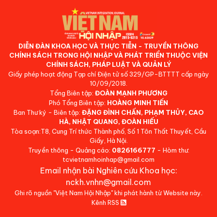
DIỄN ĐÀN KHOA HỌC VÀ THỰC TIỄN - TRUYỀN THÔNG
CHÍNH SÁCH TRONG HỘI NHẬP VÀ PHÁT TRIỂN THUỘC VIỆN
CHÍNH SÁCH, PHÁP LUẬT VÀ QUẢN LÝ
Giấy phép hoạt động Tạp chí Điện tử số 329/GP-BTTTT cấp ngày
10/09/2018.
Tổng Biên tập:
ĐOÀN MẠNH PHƯƠNG
Phó Tổng Biên tập:
HOÀNG MINH TIẾN
Ban Thư ký - Biên tập:
ĐẶNG ĐÌNH CHẤN, PHẠM THỦY, CAO
HÀ, NHẬT QUANG, ĐOÀN HIẾU
Tòa soạn:T8, Cung Trí thức Thành phố, Số 1 Tôn Thất Thuyết, Cầu
Giấy, Hà Nội.
Truyền thông - Quảng cáo:
0826166777
- Hòm thư:
tcvietnamhoinhap@gmail.com
Email nhận bài Nghiên cứu Khoa học:
nckh.vnhn@gmail.com
Ghi rõ nguồn "Việt Nam Hội Nhập" khi phát hành từ Website này.
Kênh RSS