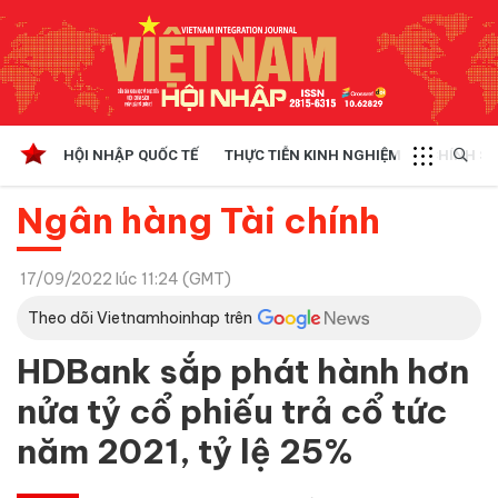
HỘI NHẬP QUỐC TẾ
THỰC TIỄN KINH NGHIỆM
CHÍNH SÁ
Ngân hàng Tài chính
17/09/2022 lúc 11:24 (GMT)
Theo dõi Vietnamhoinhap trên
HDBank sắp phát hành hơn
nửa tỷ cổ phiếu trả cổ tức
năm 2021, tỷ lệ 25%