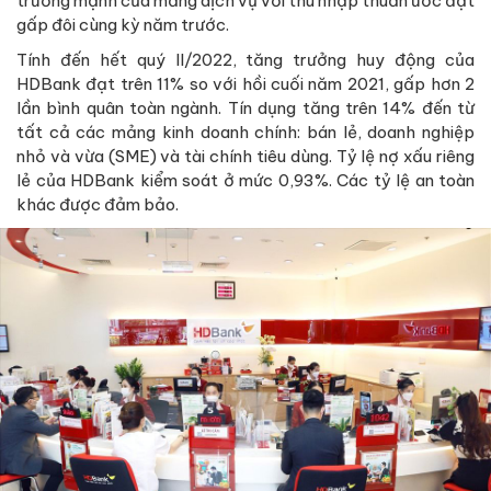
trưởng mạnh của mảng dịch vụ với thu nhập thuần ước đạt
gấp đôi cùng kỳ năm trước.
Tính đến hết quý II/2022, tăng trưởng huy động của
HDBank đạt trên 11% so với hồi cuối năm 2021, gấp hơn 2
lần bình quân toàn ngành. Tín dụng tăng trên 14% đến từ
tất cả các mảng kinh doanh chính: bán lẻ, doanh nghiệp
nhỏ và vừa (SME) và tài chính tiêu dùng. Tỷ lệ nợ xấu riêng
lẻ của HDBank kiểm soát ở mức 0,93%. Các tỷ lệ an toàn
khác được đảm bảo.