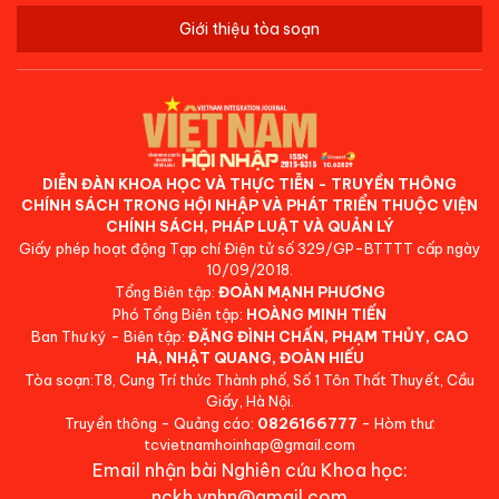
Giới thiệu tòa soạn
DIỄN ĐÀN KHOA HỌC VÀ THỰC TIỄN - TRUYỀN THÔNG
CHÍNH SÁCH TRONG HỘI NHẬP VÀ PHÁT TRIỂN THUỘC VIỆN
CHÍNH SÁCH, PHÁP LUẬT VÀ QUẢN LÝ
Giấy phép hoạt động Tạp chí Điện tử số 329/GP-BTTTT cấp ngày
10/09/2018.
Tổng Biên tập:
ĐOÀN MẠNH PHƯƠNG
Phó Tổng Biên tập:
HOÀNG MINH TIẾN
Ban Thư ký - Biên tập:
ĐẶNG ĐÌNH CHẤN, PHẠM THỦY, CAO
HÀ, NHẬT QUANG, ĐOÀN HIẾU
Tòa soạn:T8, Cung Trí thức Thành phố, Số 1 Tôn Thất Thuyết, Cầu
Giấy, Hà Nội.
Truyền thông - Quảng cáo:
0826166777
- Hòm thư:
tcvietnamhoinhap@gmail.com
Email nhận bài Nghiên cứu Khoa học:
nckh.vnhn@gmail.com