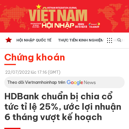
HỘI NHẬP QUỐC TẾ
THỰC TIỄN KINH NGHIỆM
CHÍNH SÁ
Chứng khoán
22/07/2022 lúc 17:16 (GMT)
Theo dõi Vietnamhoinhap trên
HDBank chuẩn bị chia cổ
tức tỉ lệ 25%, ước lợi nhuận
6 tháng vượt kế hoạch