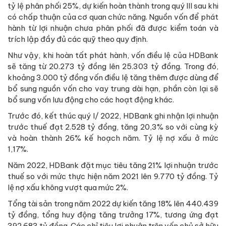
tỷ lệ phân phối 25%, dự kiến hoàn thành trong quý III sau khi
có chấp thuận của cơ quan chức năng. Nguồn vốn để phát
hành từ lợi nhuận chưa phân phối đã được kiểm toán và
trích lập đầy đủ các quỹ theo quy định.
Như vậy, khi hoàn tất phát hành, vốn điều lệ của HDBank
sẽ tăng từ 20.273 tỷ đồng lên 25.303 tỷ đồng. Trong đó,
khoảng 3.000 tỷ đồng vốn điều lệ tăng thêm được dùng để
bổ sung nguồn vốn cho vay trung dài hạn, phần còn lại sẽ
bổ sung vốn lưu động cho các hoạt động khác.
Trước đó, kết thúc quý I/ 2022, HDBank ghi nhận lợi nhuận
trước thuế đạt 2.528 tỷ đồng, tăng 20,3% so với cùng kỳ
và hoàn thành 26% kế hoạch năm. Tỷ lệ nợ xấu ở mức
1,17%.
Năm 2022, HDBank đặt mục tiêu tăng 21% lợi nhuận trước
thuế so với mức thực hiện năm 2021 lên 9.770 tỷ đồng. Tỷ
lệ nợ xấu không vượt qua mức 2%.
Tổng tài sản trong năm 2022 dự kiến tăng 18% lên 440.439
tỷ đồng, tổng huy động tăng trưởng 17%, tương ứng đạt
392.683 tỷ đồng. Các chỉ tiêu lợi nhuận trên vốn chủ sở hữu