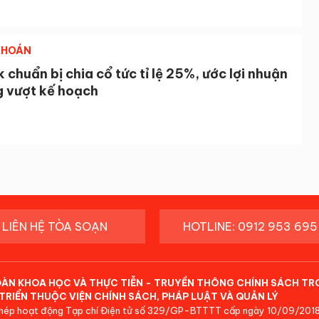
KHOÁN
chuẩn bị chia cổ tức tỉ lệ 25%, ước lợi nhuận
g vượt kế hoạch
LIÊN HỆ TÒA SOẠN
HOTLINE: 0912 953 695
ĐÀN KHOA HỌC VÀ THỰC TIỄN - TRUYỀN THÔNG CHÍNH SÁCH TR
TRIỂN THUỘC VIỆN CHÍNH SÁCH, PHÁP LUẬT VÀ QUẢN LÝ
hép hoạt động Tạp chí Điện tử số 329/GP-BTTTT cấp ngày 10/09/2018