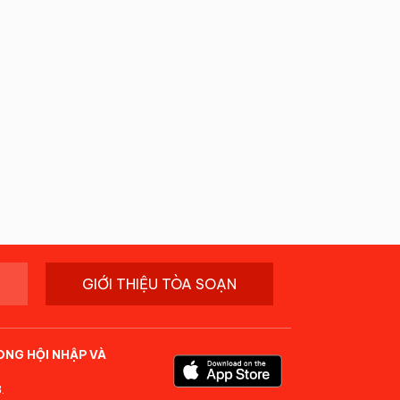
GIỚI THIỆU TÒA SOẠN
ONG HỘI NHẬP VÀ
.