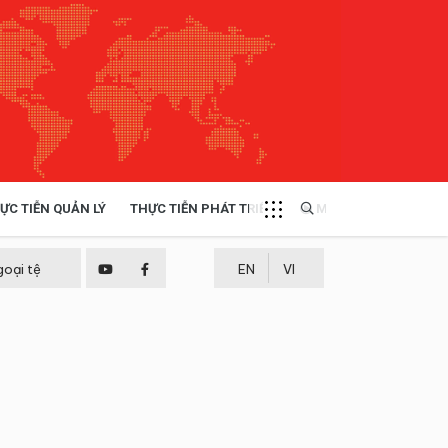
ỰC TIỄN QUẢN LÝ
THỰC TIỄN PHÁT TRIỂN
MULTIMEDIA
TÀI NGUYÊN - MÔI TRƯỜNG
goại tệ
EN
VI
THỰC TIỄN - KINH NGHIỆM