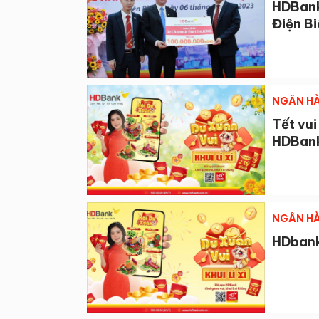
HDBank 
Điện B
NGÂN HÀ
Tết vui
HDBan
NGÂN HÀ
HDbank