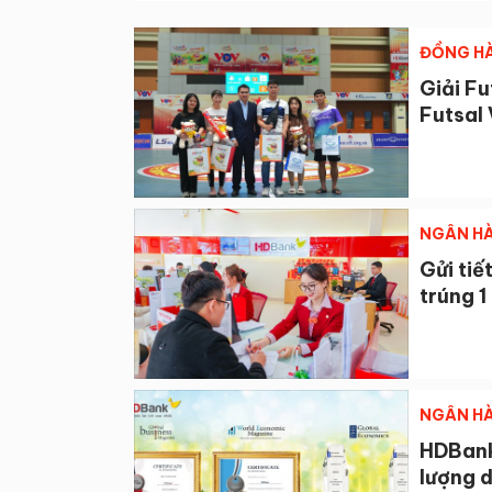
ĐỒNG HÀ
Giải Fu
Futsal
NGÂN HÀ
Gửi tiế
trúng 1
NGÂN HÀ
HDBank 
lượng d