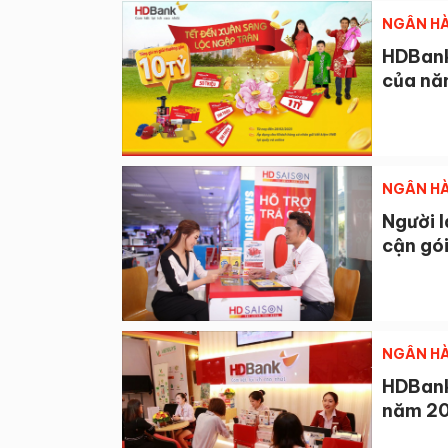
NGÂN HÀ
HDBank 
của nă
NGÂN HÀ
Người l
cận gói
NGÂN HÀ
HDBank 
năm 20