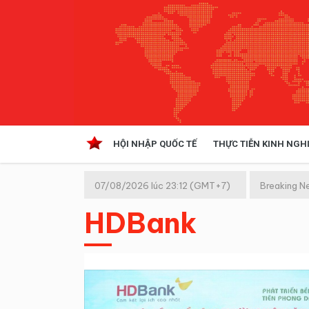
HỘI NHẬP QUỐC TẾ
THỰC TIỄN KINH NGH
HỘI NHẬP QUỐC TẾ
VĂN 
07/08/2026 lúc 23:12 (GMT+7)
Breaking N
Kinh tế hội nhập
HDBank
Doanh nghiệp
NGHIÊN CỨU PHÁP LUẬT
THỰC