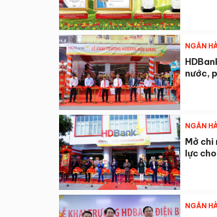
NGÂN HÀ
HDBank
nước, 
NGÂN HÀ
Mở chi
lực cho
NGÂN HÀ