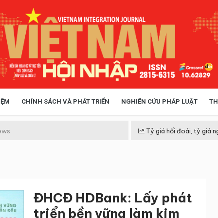
IỆM
CHÍNH SÁCH VÀ PHÁT TRIỂN
NGHIÊN CỨU PHÁP LUẬT
TH
HÓA XÃ HỘI
CHÍNH SÁCH
ews
Tỷ giá hối đoái, tỷ giá n
 TIỄN QUẢN LÝ
VIỆT NAM ĐIỂM ĐẾN
ĐHCĐ HDBank: Lấy phát
triển bền vững làm kim