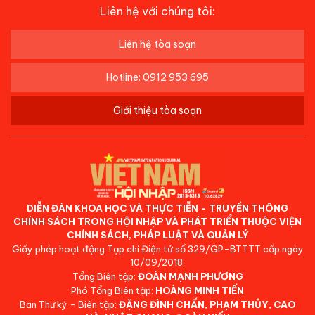
Liên hệ với chúng tôi:
Liên hệ tòa soạn
Hotline: 0912 953 695
Giới thiệu tòa soạn
DIỄN ĐÀN KHOA HỌC VÀ THỰC TIỄN - TRUYỀN THÔNG
CHÍNH SÁCH TRONG HỘI NHẬP VÀ PHÁT TRIỂN THUỘC VIỆN
CHÍNH SÁCH, PHÁP LUẬT VÀ QUẢN LÝ
Giấy phép hoạt động Tạp chí Điện tử số 329/GP-BTTTT cấp ngày
10/09/2018.
Tổng Biên tập:
ĐOÀN MẠNH PHƯƠNG
Phó Tổng Biên tập:
HOÀNG MINH TIẾN
Ban Thư ký - Biên tập:
ĐẶNG ĐÌNH CHẤN, PHẠM THỦY, CAO