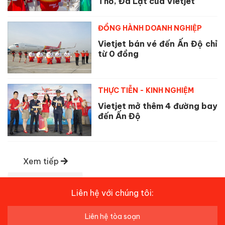
Thơ, Đà Lạt của Vietjet
ĐỒNG HÀNH DOANH NGHIỆP
Vietjet bán vé đến Ấn Độ chỉ
từ 0 đồng
THỰC TIỄN - KINH NGHIỆM
Vietjet mở thêm 4 đường bay
đến Ấn Độ
Xem tiếp
Liên hệ với chúng tôi:
Liên hệ tòa soạn