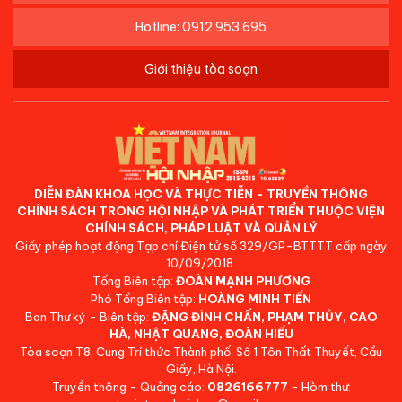
Hotline: 0912 953 695
Giới thiệu tòa soạn
DIỄN ĐÀN KHOA HỌC VÀ THỰC TIỄN - TRUYỀN THÔNG
CHÍNH SÁCH TRONG HỘI NHẬP VÀ PHÁT TRIỂN THUỘC VIỆN
CHÍNH SÁCH, PHÁP LUẬT VÀ QUẢN LÝ
Giấy phép hoạt động Tạp chí Điện tử số 329/GP-BTTTT cấp ngày
10/09/2018.
Tổng Biên tập:
ĐOÀN MẠNH PHƯƠNG
Phó Tổng Biên tập:
HOÀNG MINH TIẾN
Ban Thư ký - Biên tập:
ĐẶNG ĐÌNH CHẤN, PHẠM THỦY, CAO
HÀ, NHẬT QUANG, ĐOÀN HIẾU
Tòa soạn:T8, Cung Trí thức Thành phố, Số 1 Tôn Thất Thuyết, Cầu
Giấy, Hà Nội.
Truyền thông - Quảng cáo:
0826166777
- Hòm thư: