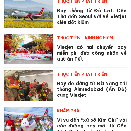
THỰC TIỄN PHÁT TRIỂN
Bay thẳng từ Đà Lạt, Cần
Thơ đến Seoul với vé Vietjet
siêu tiết kiệm
THỰC TIỄN - KINH NGHIỆM
Vietjet có hai chuyến bay
miễn phí đưa công nhân về
quê ăn Tết
THỰC TIỄN PHÁT TRIỂN
Bay dễ dàng từ Đà Nẵng tới
thẳng Ahmedabad (Ấn Độ)
cùng Vietjet
KHÁM PHÁ
Vi vu đến “xứ sở Kim Chi” với
các đường bay mới từ Cần