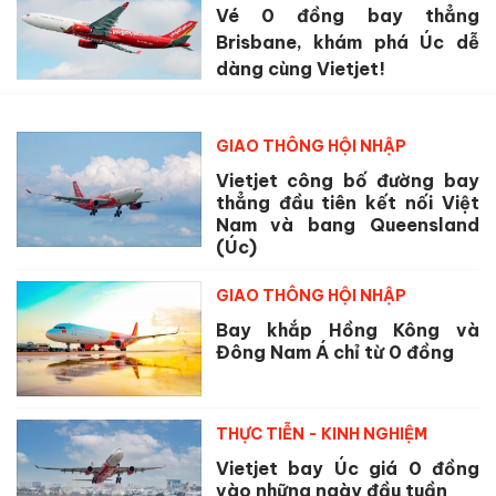
Vé 0 đồng bay thẳng
Brisbane, khám phá Úc dễ
dàng cùng Vietjet!
GIAO THÔNG HỘI NHẬP
Vietjet công bố đường bay
thẳng đầu tiên kết nối Việt
Nam và bang Queensland
(Úc)
GIAO THÔNG HỘI NHẬP
Bay khắp Hồng Kông và
Đông Nam Á chỉ từ 0 đồng
THỰC TIỄN - KINH NGHIỆM
Vietjet bay Úc giá 0 đồng
vào những ngày đầu tuần