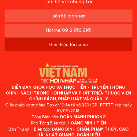
Liên hệ với chúng tôi:
Liên hệ tòa soạn
Hotline: 0912 953 695
Giới thiệu tòa soạn
DIỄN ĐÀN KHOA HỌC VÀ THỰC TIỄN - TRUYỀN THÔNG
CHÍNH SÁCH TRONG HỘI NHẬP VÀ PHÁT TRIỂN THUỘC VIỆN
CHÍNH SÁCH, PHÁP LUẬT VÀ QUẢN LÝ
Giấy phép hoạt động Tạp chí Điện tử số 329/GP-BTTTT cấp ngày
10/09/2018.
Tổng Biên tập:
ĐOÀN MẠNH PHƯƠNG
Phó Tổng Biên tập:
HOÀNG MINH TIẾN
Ban Thư ký - Biên tập:
ĐẶNG ĐÌNH CHẤN, PHẠM THỦY, CAO
HÀ, NHẬT QUANG, ĐOÀN HIẾU