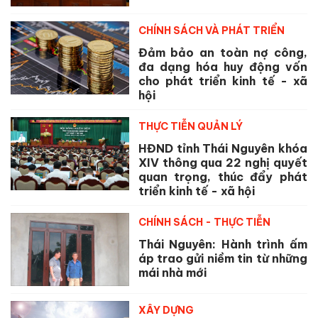
CHÍNH SÁCH VÀ PHÁT TRIỂN
Đảm bảo an toàn nợ công,
đa dạng hóa huy động vốn
cho phát triển kinh tế - xã
hội
THỰC TIỄN QUẢN LÝ
HĐND tỉnh Thái Nguyên khóa
XIV thông qua 22 nghị quyết
quan trọng, thúc đẩy phát
triển kinh tế - xã hội
CHÍNH SÁCH - THỰC TIỄN
Thái Nguyên: Hành trình ấm
áp trao gửi niềm tin từ những
mái nhà mới
XÂY DỰNG