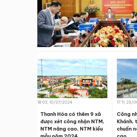
18:03, 10/07/2024
17:11, 23/
Thanh Hóa có thêm 9 xã
Công nh
được xét công nhận NTM,
Khánh, t
NTM nâng cao, NTM kiểu
chuẩn n
mẫu năm 2024
cao