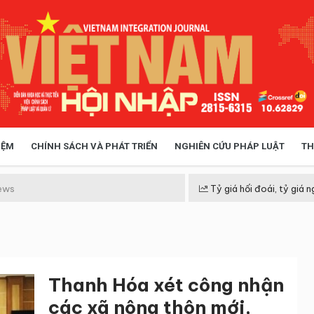
IỆM
CHÍNH SÁCH VÀ PHÁT TRIỂN
NGHIÊN CỨU PHÁP LUẬT
TH
HÓA XÃ HỘI
CHÍNH SÁCH
ews
Tỷ giá hối đoái, tỷ giá n
 TIỄN QUẢN LÝ
VIỆT NAM ĐIỂM ĐẾN
Thanh Hóa xét công nhận
các xã nông thôn mới,