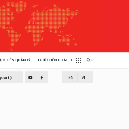
ỰC TIỄN QUẢN LÝ
THỰC TIỄN PHÁT TRIỂN
MULTIMEDIA
TÀI NGUYÊN - MÔI TRƯỜNG
goại tệ
EN
VI
THỰC TIỄN - KINH NGHIỆM