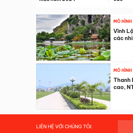
MÔ HÌNH 
Vĩnh Lộ
các nhi
MÔ HÌNH 
Thanh 
cao, N
LIÊN HỆ VỚI CHÚNG TÔI: