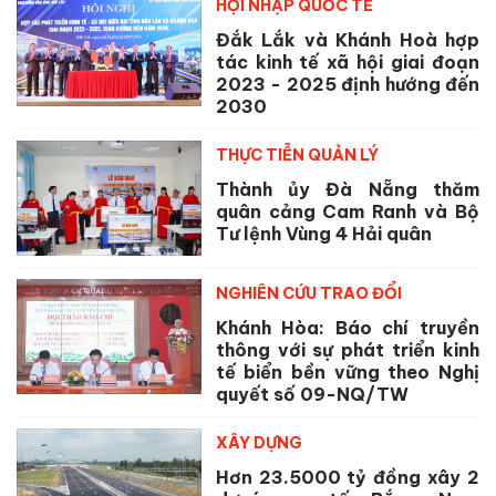
HỘI NHẬP QUỐC TẾ
Đắk Lắk và Khánh Hoà hợp
tác kinh tế xã hội giai đoạn
2023 - 2025 định hướng đến
2030
THỰC TIỄN QUẢN LÝ
Thành ủy Đà Nẵng thăm
quân cảng Cam Ranh và Bộ
Tư lệnh Vùng 4 Hải quân
NGHIÊN CỨU TRAO ĐỔI
Khánh Hòa: Báo chí truyền
thông với sự phát triển kinh
tế biển bền vững theo Nghị
quyết số 09-NQ/TW
XÂY DỰNG
Hơn 23.5000 tỷ đồng xây 2