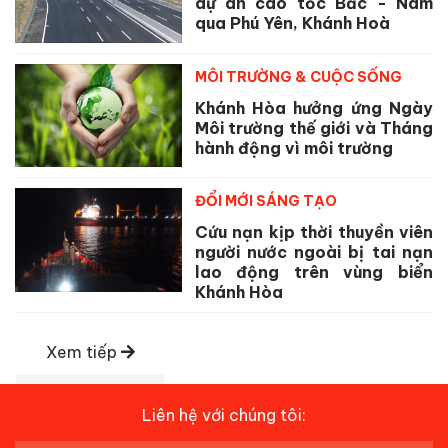
dự án cao tốc Bắc - Nam
qua Phú Yên, Khánh Hoà
MÔI TRƯỜNG & CUỘC SỐNG
Khánh Hòa hưởng ứng Ngày
Môi trường thế giới và Tháng
hành động vì môi trường
ĐỔI MỚI SÁNG TẠO
Cứu nạn kịp thời thuyền viên
người nước ngoài bị tai nạn
lao động trên vùng biển
Khánh Hòa
Xem tiếp
Liên hệ với chúng tôi: