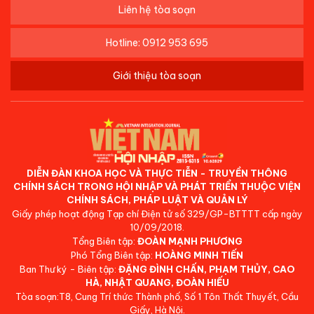
Liên hệ tòa soạn
Hotline: 0912 953 695
Giới thiệu tòa soạn
DIỄN ĐÀN KHOA HỌC VÀ THỰC TIỄN - TRUYỀN THÔNG
CHÍNH SÁCH TRONG HỘI NHẬP VÀ PHÁT TRIỂN THUỘC VIỆN
CHÍNH SÁCH, PHÁP LUẬT VÀ QUẢN LÝ
Giấy phép hoạt động Tạp chí Điện tử số 329/GP-BTTTT cấp ngày
10/09/2018.
Tổng Biên tập:
ĐOÀN MẠNH PHƯƠNG
Phó Tổng Biên tập:
HOÀNG MINH TIẾN
Ban Thư ký - Biên tập:
ĐẶNG ĐÌNH CHẤN, PHẠM THỦY, CAO
HÀ, NHẬT QUANG, ĐOÀN HIẾU
Tòa soạn:T8, Cung Trí thức Thành phố, Số 1 Tôn Thất Thuyết, Cầu
Giấy, Hà Nội.