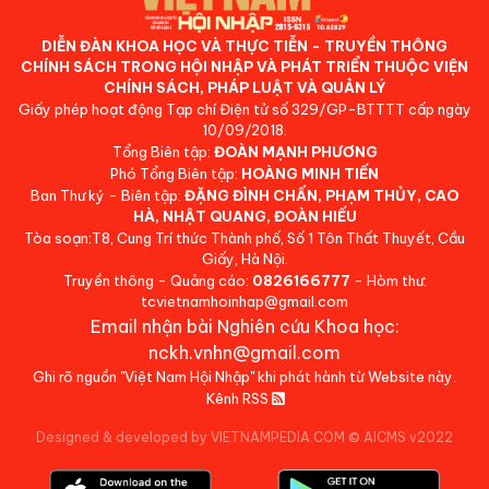
DIỄN ĐÀN KHOA HỌC VÀ THỰC TIỄN - TRUYỀN THÔNG
CHÍNH SÁCH TRONG HỘI NHẬP VÀ PHÁT TRIỂN THUỘC VIỆN
CHÍNH SÁCH, PHÁP LUẬT VÀ QUẢN LÝ
Giấy phép hoạt động Tạp chí Điện tử số 329/GP-BTTTT cấp ngày
10/09/2018.
Tổng Biên tập:
ĐOÀN MẠNH PHƯƠNG
Phó Tổng Biên tập:
HOÀNG MINH TIẾN
Ban Thư ký - Biên tập:
ĐẶNG ĐÌNH CHẤN, PHẠM THỦY, CAO
HÀ, NHẬT QUANG, ĐOÀN HIẾU
Tòa soạn:T8, Cung Trí thức Thành phố, Số 1 Tôn Thất Thuyết, Cầu
Giấy, Hà Nội.
Truyền thông - Quảng cáo:
0826166777
- Hòm thư:
tcvietnamhoinhap@gmail.com
Email nhận bài Nghiên cứu Khoa học:
nckh.vnhn@gmail.com
Ghi rõ nguồn "Việt Nam Hội Nhập" khi phát hành từ Website này.
Kênh RSS
Designed & developed by VIETNAMPEDIA.COM
©
AICMS v2022