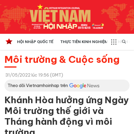
HỘI NHẬP QUỐC TẾ
THỰC TIỄN KINH NGHIỆM
CHÍNH SÁ
Môi trường & Cuộc sống
31/05/2022 lúc 19:56 (GMT)
Theo dõi Vietnamhoinhap trên
Khánh Hòa hưởng ứng Ngày
Môi trường thế giới và
Tháng hành động vì môi
trường