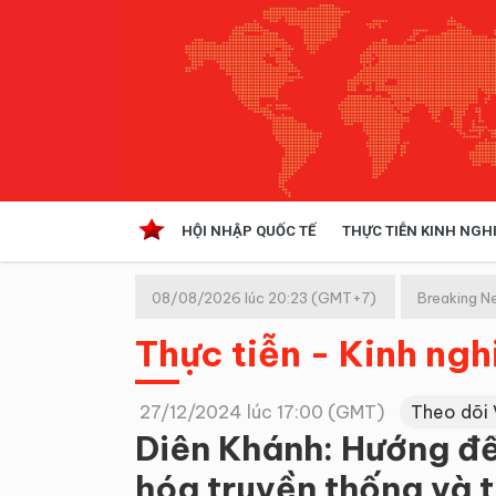
HỘI NHẬP QUỐC TẾ
THỰC TIỄN KINH NGH
HỘI NHẬP QUỐC TẾ
VĂN 
08/08/2026 lúc 20:23 (GMT+7)
Breaking N
Kinh tế hội nhập
Thực tiễn - Kinh ng
Doanh nghiệp
NGHIÊN CỨU PHÁP LUẬT
THỰC
27/12/2024 lúc 17:00 (GMT)
Theo dõi
Diên Khánh: Hướng đến
hóa truyền thống và 