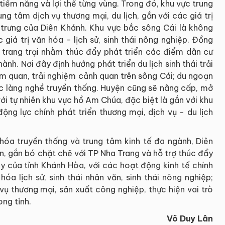
tiềm năng và lợi thế từng vùng. Trong đó, khu vực trung
ng tâm dịch vụ thương mại, du lịch, gắn với các giá trị
c trưng của Diên Khánh. Khu vực bắc sông Cái là không
c giá trị văn hóa - lịch sử, sinh thái nông nghiệp. Đồng
tế trang trại nhằm thúc đẩy phát triển các điểm dân cư
nh. Nơi đây định hướng phát triển du lịch sinh thái trải
am quan, trải nghiệm cảnh quan trên sông Cái; du ngoạn
c làng nghề truyền thống. Huyện cũng sẽ nâng cấp, mở
với tự nhiên khu vực hồ Am Chúa, đặc biệt là gắn với khu
ộng lực chính phát triển thương mại, dịch vụ - du lịch
n hóa truyền thống và trung tâm kinh tế đa ngành, Diên
ển, gắn bó chặt chẽ với TP Nha Trang và hỗ trợ thúc đẩy
ây của tỉnh Khánh Hòa, với các hoạt động kinh tế chính
hóa lịch sử, sinh thái nhân văn, sinh thái nông nghiệp;
 vụ thương mại, sản xuất công nghiệp, thực hiện vai trò
ong tỉnh.
Võ Duy Lân