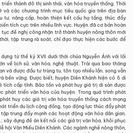
triển thành đô thị sinh thái, văn hóa truyền thống. Thời
09 và các chương trình mục tiêu quốc gia trên địa bàn
u tư, nâng cấp, hoàn thiện kết cấu hạ tầng, thúc đẩy
 biến tích cực trên nhiều lĩnh vực. Huyện đã cơ bản hoàn
ủ tục đề nghị công nhận trở thành huyện nông thôn mới
hời, tập trung rà soát, chỉ đạo thực hiện các bước để
dựng từ thế kỷ XVII dưới thời chúa Nguyễn Ánh với lối
lớn về lịch sử, văn hóa, nghệ thuật. Trải qua bao thăng
an và được đầu tư trùng tu, tôn tạo nhiều lần, song vẫn
à bền vững. Được biết, huyện Diên Khánh hiện có 5 di
i tích cấp tỉnh. Bảo tồn và phát huy giá trị di sản được
ợc phát triển văn hóa của huyện. Trong quá trình phát
, phát huy các giá trị văn hóa truyền thống cách mạng
hát triển du lịch cộng đồng, tạo động lực thúc đẩy phát
ện tập trung đẩy mạnh các hoạt động văn hóa dân gian,
.; xây dựng đề án kết nối các giá trị văn hóa, khôi phục
 lễ hội Văn Miếu Diên Khánh. Các ngành nghề nông thôn,