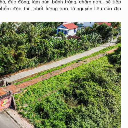
hả, đúc đồng, làm bún, bánh tráng, chằm nón… sẽ tiếp
n phẩm đặc thù, chất lượng cao từ nguyên liệu của địa