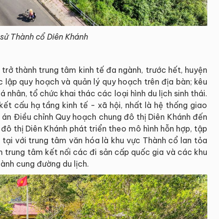
ch sử Thành cổ Diên Khánh
trở thành trung tâm kinh tế đa ngành, trước hết, huyện
c lập quy hoạch và quản lý quy hoạch trên địa bàn; kêu
á nhân, tổ chức khai thác các loại hình du lịch sinh thái.
kết cấu hạ tầng kinh tế - xã hội, nhất là hệ thống giao
Đồ án Điều chỉnh Quy hoạch chung đô thị Diên Khánh đến
ô thị Diên Khánh phát triển theo mô hình hỗn hợp, tập
n tại với trung tâm văn hóa là khu vực Thành cổ lan tỏa
àm trung tâm kết nối các đi sản cấp quốc gia và các khu
thành cung đường du lịch.