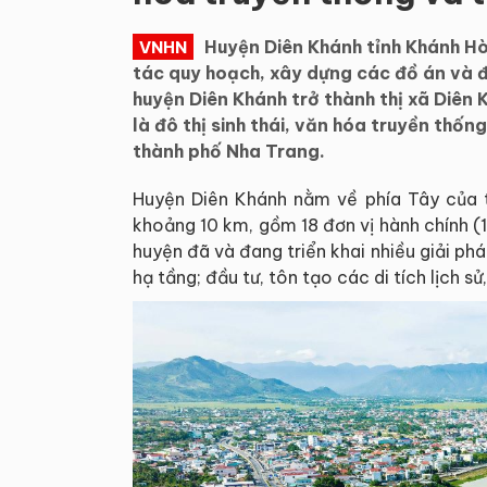
Huyện Diên Khánh tỉnh Khánh Hò
VNHN
tác quy hoạch, xây dựng các đồ án và đ
huyện Diên Khánh trở thành thị xã Diên
là đô thị sinh thái, văn hóa truyền thốn
thành phố Nha Trang.
Huyện Diên Khánh nằm về phía Tây của 
khoảng 10 km, gồm 18 đơn vị hành chính (1
huyện đã và đang triển khai nhiều giải ph
hạ tầng; đầu tư, tôn tạo các di tích lịch sử