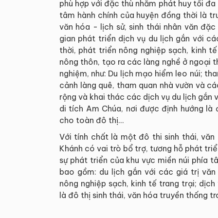
phù hợp với đặc thù nhằm phát huy tối đa 
tâm hành chính của huyện đồng thời là tru
văn hóa - lịch sử, sinh thái nhân văn đặ
gian phát triển dịch vụ du lịch gắn với cá
thời, phát triển nông nghiệp sạch, kinh 
nông thôn, tạo ra các làng nghề ở ngoại thà
nghiệm, như: Du lịch mạo hiểm leo núi; th
cảnh làng quê, tham quan nhà vườn và cá
rộng và khai thác các dịch vụ du lịch gắn 
di tích Am Chúa, nơi được định hướng là đ
cho toàn đô thị…
Với tính chất là một đô thi sinh thái, vă
Khánh có vai trò bổ trợ, tương hỗ phát tri
sự phát triển của khu vực miền núi phía t
bao gồm: du lịch gắn với các giá trị văn 
nông nghiệp sạch, kinh tế trang trại; dịch
là đô thị sinh thái, văn hóa truyền thống tr