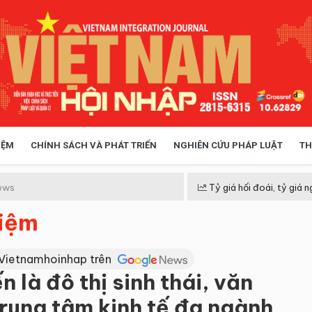
IỆM
CHÍNH SÁCH VÀ PHÁT TRIỂN
NGHIÊN CỨU PHÁP LUẬT
TH
HÓA XÃ HỘI
CHÍNH SÁCH
ews
Tỷ giá hối đoái, tỷ giá n
hiệm
 TIỄN QUẢN LÝ
VIỆT NAM ĐIỂM ĐẾN
 Vietnamhoinhap trên
 là đô thị sinh thái, văn
trung tâm kinh tế đa ngành