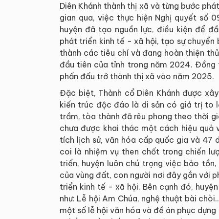
Diên Khánh thành thị xã và từng bước phát 
gian qua, việc thực hiện Nghị quyết số 
huyện đã tạo nguồn lực, điều kiện để đầ
phát triển kinh tế - xã hội, tạo sự chuyển
thành các tiêu chí và đang hoàn thiện th
đầu tiên của tỉnh trong năm 2024. Đồng t
phấn đấu trở thành thị xã vào năm 2025.
Đặc biệt, Thành cổ Diên Khánh được xây 
kiến trúc độc đáo là di sản có giá trị to 
trầm, tòa thành đã rêu phong theo thời gi
chưa được khai thác một cách hiệu quả v
tích lịch sử, văn hóa cấp quốc gia và 47 d
coi là nhiệm vụ then chốt trong chiến lư
triển, huyện luôn chú trọng việc bảo tồn
của vùng đất, con người nơi đây gắn với p
triển kinh tế - xã hội. Bên cạnh đó, huy
như: Lễ hội Am Chúa, nghệ thuật bài chòi..
một số lễ hội văn hóa và đề án phục dựng