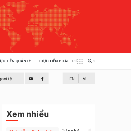
ỰC TIỄN QUẢN LÝ
THỰC TIỄN PHÁT TRIỂN
MULTIMEDIA
TÀI NGUYÊN - MÔI TRƯỜNG
goại tệ
EN
VI
THỰC TIỄN - KINH NGHIỆM
Xem nhiều