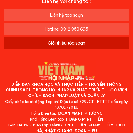
Liên hệ với chúng tôi:
Liên hệ tòa soạn
Hotline: 0912 953 695
Giới thiệu tòa soạn
DIỄN ĐÀN KHOA HỌC VÀ THỰC TIỄN - TRUYỀN THÔNG
CHÍNH SÁCH TRONG HỘI NHẬP VÀ PHÁT TRIỂN THUỘC VIỆN
CHÍNH SÁCH, PHÁP LUẬT VÀ QUẢN LÝ
Giấy phép hoạt động Tạp chí Điện tử số 329/GP-BTTTT cấp ngày
10/09/2018.
Tổng Biên tập:
ĐOÀN MẠNH PHƯƠNG
Phó Tổng Biên tập:
HOÀNG MINH TIẾN
Ban Thư ký - Biên tập:
ĐẶNG ĐÌNH CHẤN, PHẠM THỦY, CAO
HÀ, NHẬT QUANG, ĐOÀN HIẾU