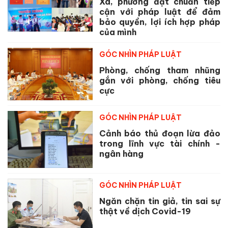
Xã, phường đạt chuẩn tiếp
cận với pháp luật để đảm
bảo quyền, lợi ích hợp pháp
của mình
GÓC NHÌN PHÁP LUẬT
Phòng, chống tham nhũng
gắn với phòng, chống tiêu
cực
GÓC NHÌN PHÁP LUẬT
Cảnh báo thủ đoạn lừa đảo
trong lĩnh vực tài chính -
ngân hàng
GÓC NHÌN PHÁP LUẬT
Ngăn chặn tin giả, tin sai sự
thật về dịch Covid-19