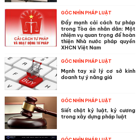
GÓC NHÌN PHÁP LUẬT
Đẩy mạnh cải cách tư pháp
trong Tòa án nhân dân: Một
nhiệm vụ quan trọng để hoàn
thiện Nhà nước pháp quyền
XHCN Việt Nam
GÓC NHÌN PHÁP LUẬT
Mạnh tay xử lý cơ sở kinh
doanh tự ý nâng giá
GÓC NHÌN PHÁP LUẬT
Siết chặt kỷ luật, kỷ cương
trong xây dựng pháp luật
GÓC NHÌN PHÁP LUẬT