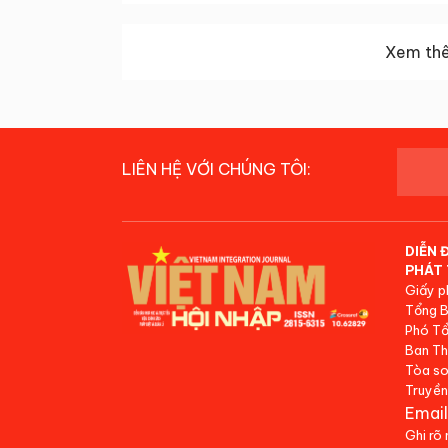
Xem thê
LIÊN HỆ VỚI CHÚNG TÔI:
DIỄN 
PHÁT 
Giấy p
Tổng B
Phó Tổ
Ban Th
Tòa so
Truyền
Email
Ghi rõ