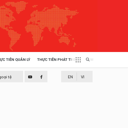
ỰC TIỄN QUẢN LÝ
THỰC TIỄN PHÁT TRIỂN
MULTIMEDIA
TÀI NGUYÊN - MÔI TRƯỜNG
goại tệ
EN
VI
THỰC TIỄN - KINH NGHIỆM