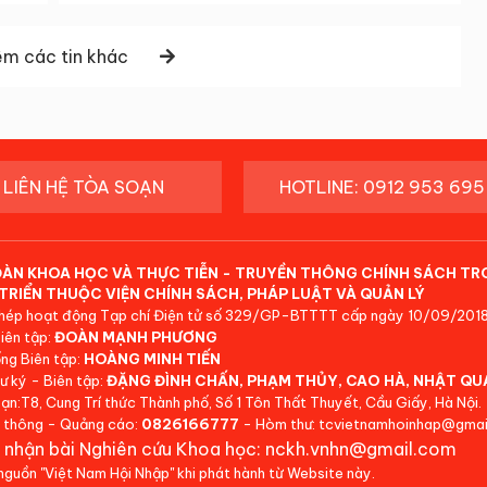
m các tin khác
LIÊN HỆ TÒA SOẠN
HOTLINE: 0912 953 695
ĐÀN KHOA HỌC VÀ THỰC TIỄN - TRUYỀN THÔNG CHÍNH SÁCH TR
TRIỂN THUỘC VIỆN CHÍNH SÁCH, PHÁP LUẬT VÀ QUẢN LÝ
hép hoạt động Tạp chí Điện tử số 329/GP-BTTTT cấp ngày 10/09/2018
iên tập:
ĐOÀN MẠNH PHƯƠNG
ng Biên tập:
HOÀNG MINH TIẾN
ư ký - Biên tập:
ĐẶNG ĐÌNH CHẤN, PHẠM THỦY, CAO HÀ, NHẬT QU
ạn:T8, Cung Trí thức Thành phố, Số 1 Tôn Thất Thuyết, Cầu Giấy, Hà Nội.
 thông - Quảng cáo:
0826166777
- Hòm thư: tcvietnamhoinhap@gmai
 nhận bài Nghiên cứu Khoa học: nckh.vnhn@gmail.com
 nguồn "Việt Nam Hội Nhập" khi phát hành từ Website này.