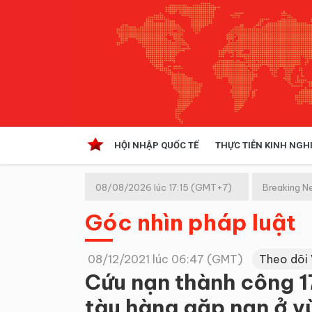
HỘI NHẬP QUỐC TẾ
THỰC TIỄN KINH NGH
HỘI NHẬP QUỐC TẾ
VĂN 
08/08/2026 lúc 17:15 (GMT+7)
Breaking N
Kinh tế hội nhập
Góc nhìn pháp luật
Doanh nghiệp
NGHIÊN CỨU PHÁP LUẬT
THỰC
08/12/2021 lúc 06:47 (GMT)
Theo dõi
Cứu nạn thành công 1
tàu hàng gặp nạn ở v