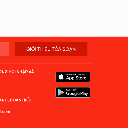
GIỚI THIỆU TÒA SOẠN
ONG HỘI NHẬP VÀ
.
ANG, ĐOÀN HIẾU
l.com