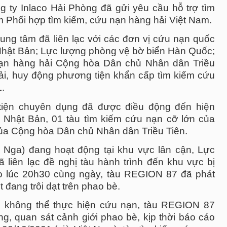
g ty Inlaco Hải Phòng đã gửi yêu cầu hỗ trợ tìm
 Phối hợp tìm kiếm, cứu nạn hàng hải Việt Nam.
ung tâm đã liên lạc với các đơn vị cứu nạn quốc
Nhật Bản; Lực lượng phòng vệ bờ biển Hàn Quốc;
nạn hàng hải Cộng hòa Dân chủ Nhân dân Triều
ải, huy động phương tiện khẩn cấp tìm kiếm cứu
.
iện chuyên dụng đã được điều động đến hiện
a Nhật Bản, 01 tàu tìm kiếm cứu nạn cỡ lớn của
ủa Cộng hòa Dân chủ Nhân dân Triều Tiên.
 Nga) đang hoạt động tại khu vực lân cận, Lực
liên lạc đề nghị tàu hành trình đến khu vực bị
ào lúc 20h30 cùng ngày, tàu REGION 87 đã phát
 đang trôi dạt trên phao bè.
ấu, không thể thực hiện cứu nạn, tàu REGION 87
ờng, quan sát cảnh giới phao bè, kịp thời báo cáo