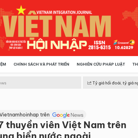
IỆM
CHÍNH SÁCH VÀ PHÁT TRIỂN
NGHIÊN CỨU PHÁP LUẬT
TH
HÓA XÃ HỘI
CHÍNH SÁCH
ews
Tỷ giá hối đoái, tỷ giá n
 TIỄN QUẢN LÝ
VIỆT NAM ĐIỂM ĐẾN
 Vietnamhoinhap trên
7 thuyền viên Việt Nam trên
ùng biển nước ngoài