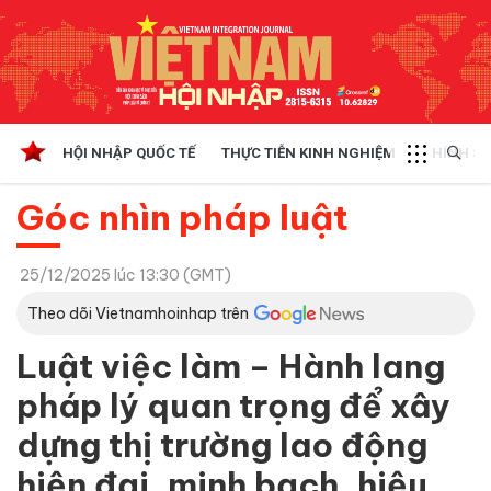
HỘI NHẬP QUỐC TẾ
THỰC TIỄN KINH NGHIỆM
CHÍNH SÁ
Góc nhìn pháp luật
25/12/2025 lúc 13:30 (GMT)
Theo dõi Vietnamhoinhap trên
Luật việc làm – Hành lang
pháp lý quan trọng để xây
dựng thị trường lao động
hiện đại, minh bạch, hiệu