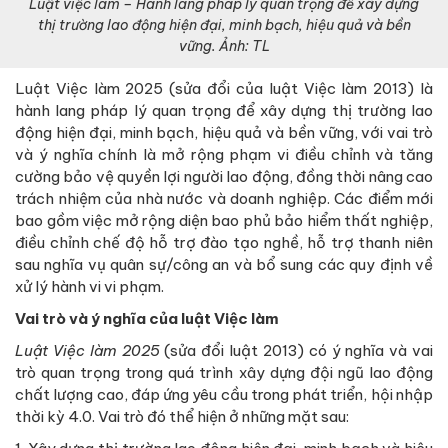
Luật việc làm – Hành lang pháp lý quan trọng để xây dựng
thị trường lao động hiện đại, minh bạch, hiệu quả và bền
vững. Ảnh: TL
Luật Việc làm 2025 (sửa đổi của luật Việc làm 2013) là
hành lang pháp lý quan trọng để xây dựng thị trường lao
động hiện đại, minh bạch, hiệu quả và bền vững, với vai trò
và ý nghĩa chính là mở rộng phạm vi điều chỉnh và tăng
cường bảo vệ quyền lợi người lao động, đồng thời nâng cao
trách nhiệm của nhà nước và doanh nghiệp. Các điểm mới
bao gồm việc mở rộng diện bao phủ bảo hiểm thất nghiệp,
điều chỉnh chế độ hỗ trợ đào tạo nghề, hỗ trợ thanh niên
sau nghĩa vụ quân sự/công an và bổ sung các quy định về
xử lý hành vi vi phạm.
Vai trò và ý nghĩa của luật Việc làm
Luật Việc làm 2025
(sửa đổi luật 2013) có ý nghĩa và vai
trò quan trọng trong quá trình xây dựng đội ngũ lao động
chất lượng cao, đáp ứng yêu cầu trong phát triển, hội nhập
thời kỳ 4.0. Vai trò đó thể hiện ở những mặt sau: