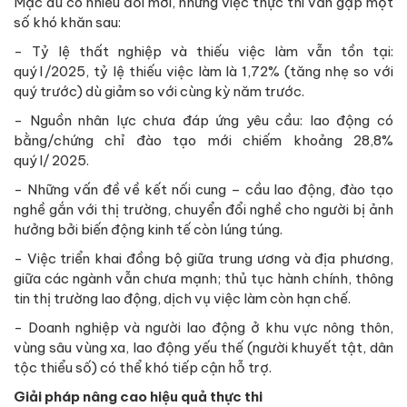
Mặc dù có nhiều đổi mới, nhưng việc thực thi vẫn gặp một
số khó khăn sau:
- Tỷ lệ thất nghiệp và thiếu việc làm vẫn tồn tại:
quý I /2025, tỷ lệ thiếu việc làm là 1,72% (tăng nhẹ so với
quý trước) dù giảm so với cùng kỳ năm trước.
- Nguồn nhân lực chưa đáp ứng yêu cầu: lao động có
bằng/chứng chỉ đào tạo mới chiếm khoảng 28,8%
quý I/ 2025.
- Những vấn đề về kết nối cung – cầu lao động, đào tạo
nghề gắn với thị trường, chuyển đổi nghề cho người bị ảnh
hưởng bởi biến động kinh tế còn lúng túng.
- Việc triển khai đồng bộ giữa trung ương và địa phương,
giữa các ngành vẫn chưa mạnh; thủ tục hành chính, thông
tin thị trường lao động, dịch vụ việc làm còn hạn chế.
- Doanh nghiệp và người lao động ở khu vực nông thôn,
vùng sâu vùng xa, lao động yếu thế (người khuyết tật, dân
tộc thiểu số) có thể khó tiếp cận hỗ trợ.
Giải pháp nâng cao hiệu quả thực thi