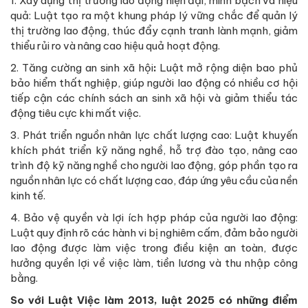
1. Xây dựng thị trường lao động hiện đại, minh bạch và hiệu
quả: Luật tạo ra một khung pháp lý vững chắc để quản lý
thị trường lao động, thúc đẩy cạnh tranh lành mạnh, giảm
thiểu rủi ro và nâng cao hiệu quả hoạt động.
2. Tăng cường an sinh xã hội
:
Luật mở rộng diện bao phủ
bảo hiểm thất nghiệp, giúp người lao động có nhiều cơ hội
tiếp cận các chính sách an sinh xã hội và giảm thiểu tác
động tiêu cực khi mất việc.
3. Phát triển nguồn nhân lực chất lượng cao: Luật khuyến
khích phát triển kỹ năng nghề, hỗ trợ đào tạo, nâng cao
trình độ kỹ năng nghề cho người lao động, góp phần tạo ra
nguồn nhân lực có chất lượng cao, đáp ứng yêu cầu của nền
kinh tế.
4. Bảo vệ quyền và lợi ích hợp pháp của người lao động:
Luật quy định rõ các hành vi bị nghiêm cấm, đảm bảo người
lao động được làm việc trong điều kiện an toàn, được
hưởng quyền lợi về việc làm, tiền lương và thu nhập công
bằng.
So với Luật Việc làm 2013, luật 2025 có những điểm