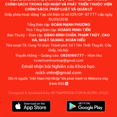
CHÍNH SÁCH TRONG HỘI NHẬP VÀ PHÁT TRIỂN THUỘC VIỆN
CHÍNH SÁCH, PHÁP LUẬT VÀ QUẢN LÝ
Giấy phép hoạt động Tạp chí Điện tử số 329/GP-BTTTT cấp ngày
10/09/2018.
Tổng Biên tập:
ĐOÀN MẠNH PHƯƠNG
Phó Tổng Biên tập:
HOÀNG MINH TIẾN
Ban Thư ký - Biên tập:
ĐẶNG ĐÌNH CHẤN, PHẠM THỦY, CAO
HÀ, NHẬT QUANG, ĐOÀN HIẾU
Tòa soạn:T8, Cung Trí thức Thành phố, Số 1 Tôn Thất Thuyết, Cầu
Giấy, Hà Nội.
Truyền thông - Quảng cáo:
0826166777
- Hòm thư:
tcvietnamhoinhap@gmail.com
Email nhận bài Nghiên cứu Khoa học:
nckh.vnhn@gmail.com
Ghi rõ nguồn "Việt Nam Hội Nhập" khi phát hành từ Website này.
Kênh RSS
Designed & developed by VIETNAMPEDIA.COM
©
AICMS v2022