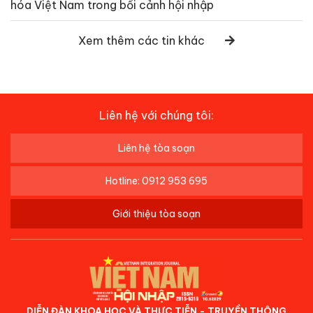
hóa Việt Nam trong bối cảnh hội nhập
Xem thêm các tin khác
Liên hệ với chúng tôi:
Liên hệ tòa soạn
Hotline: 0912 953 695
Giới thiệu tòa soạn
DIỄN ĐÀN KHOA HỌC VÀ THỰC TIỄN - TRUYỀN THÔNG