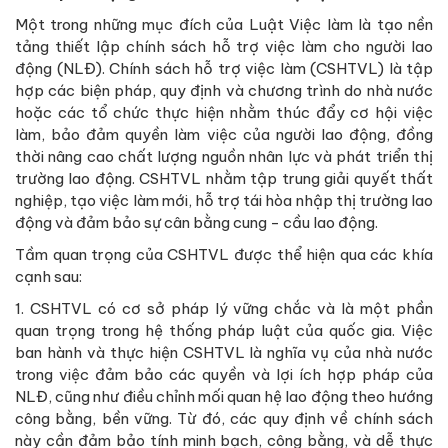
Một trong những mục đích của Luật Việc làm là tạo nền
tảng thiết lập chính sách hỗ trợ việc làm cho người lao
động (NLĐ). Chính sách hỗ trợ việc làm (CSHTVL) là tập
hợp các biện pháp, quy định và chương trình do nhà nước
hoặc các tổ chức thực hiện nhằm thúc đẩy cơ hội việc
làm, bảo đảm quyền làm việc của người lao động, đồng
thời nâng cao chất lượng nguồn nhân lực và phát triển thị
trường lao động. CSHTVL nhằm tập trung giải quyết thất
nghiệp, tạo việc làm mới, hỗ trợ tái hòa nhập thị trường lao
động và đảm bảo sự cân bằng cung - cầu lao động.
Tầm quan trọng của CSHTVL được thể hiện qua các khía
cạnh sau:
1. CSHTVL có cơ sở pháp lý vững chắc và là một phần
quan trọng trong hệ thống pháp luật của quốc gia. Việc
ban hành và thực hiện CSHTVL là nghĩa vụ của nhà nước
trong việc đảm bảo các quyền và lợi ích hợp pháp của
NLĐ, cũng như điều chỉnh mối quan hệ lao động theo hướng
công bằng, bền vững. Từ đó, các quy định về chính sách
này cần đảm bảo tính minh bạch, công bằng, và dễ thực