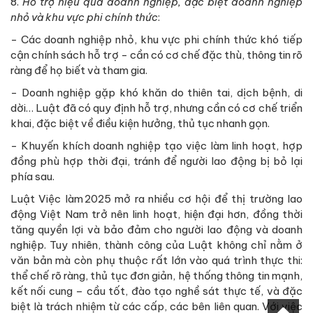
8.
Hỗ trợ hiệu quả doanh nghiệp, đặc biệt doanh nghiệp
nhỏ và khu vực phi chính thức
:
- Các doanh nghiệp nhỏ, khu vực phi chính thức khó tiếp
cận chính sách hỗ trợ - cần có cơ chế đặc thù, thông tin rõ
ràng để họ biết và tham gia.
- Doanh nghiệp gặp khó khăn do thiên tai, dịch bệnh, di
dời… Luật đã có quy định hỗ trợ, nhưng cần có cơ chế triển
khai, đặc biệt về điều kiện hưởng, thủ tục nhanh gọn.
- Khuyến khích doanh nghiệp tạo việc làm linh hoạt, hợp
đồng phù hợp thời đại, tránh để người lao động bị bỏ lại
phía sau.
Luật Việc làm 2025 mở ra nhiều cơ hội để thị trường lao
động Việt Nam trở nên linh hoạt, hiện đại hơn, đồng thời
tăng quyền lợi và bảo đảm cho người lao động và doanh
nghiệp. Tuy nhiên, thành công của Luật không chỉ nằm ở
văn bản mà còn phụ thuộc rất lớn vào quá trình thực thi:
thể chế rõ ràng, thủ tục đơn giản, hệ thống thông tin mạnh,
kết nối cung – cầu tốt, đào tạo nghề sát thực tế, và đặc
biệt là trách nhiệm từ các cấp, các bên liên quan. Với việc