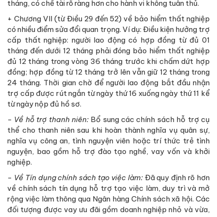
tháng, có chế tài rõ ràng hơn cho hành vi không tuân thủ.
+ Chương VII (từ Điều 29 đến 52) về bảo hiểm thất nghiệp
có nhiều điểm sửa đổi quan trọng. Ví dụ: Điều kiện hưởng trợ
cấp thất nghiệp: người lao động có hợp đồng từ đủ 01
tháng đến dưới 12 tháng phải đóng bảo hiểm thất nghiệp
đủ 12 tháng trong vòng 36 tháng trước khi chấm dứt hợp
đồng; hợp đồng từ 12 tháng trở lên vẫn giữ 12 tháng trong
24 tháng. Thời gian chờ để người lao động bắt đầu nhận
trợ cấp được rút ngắn từ ngày thứ 16 xuống ngày thứ 11 kể
từ ngày nộp đủ hồ sơ.
-
Về hỗ trợ thanh niên:
Bổ sung các chính sách hỗ trợ cụ
thể cho thanh niên sau khi hoàn thành nghĩa vụ quân sự,
nghĩa vụ công an, tình nguyện viên hoặc trí thức trẻ tình
nguyện, bao gồm hỗ trợ đào tạo nghề, vay vốn và khởi
nghiệp.
-
Về Tín dụng chính sách tạo việc làm:
Đã quy định rõ hơn
về chính sách tín dụng hỗ trợ tạo việc làm, duy trì và mở
rộng việc làm thông qua Ngân hàng Chính sách xã hội. Các
đối tượng được vay ưu đãi gồm doanh nghiệp nhỏ và vừa,