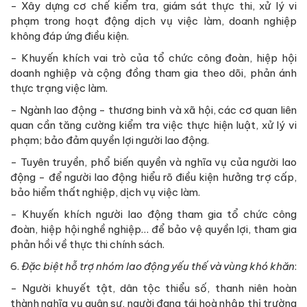
- Xây dựng cơ chế kiểm tra, giám sát thực thi, xử lý vi
phạm trong hoạt động dịch vụ việc làm, doanh nghiệp
không đáp ứng điều kiện.
- Khuyến khích vai trò của tổ chức công đoàn, hiệp hội
doanh nghiệp và cộng đồng tham gia theo dõi, phản ánh
thực trạng việc làm.
- Ngành lao động - thương binh và xã hội, các cơ quan liên
quan cần tăng cường kiểm tra việc thực hiện luật, xử lý vi
phạm; bảo đảm quyền lợi người lao động.
- Tuyên truyền, phổ biến quyền và nghĩa vụ của người lao
động - để người lao động hiểu rõ điều kiện hưởng trợ cấp,
bảo hiểm thất nghiệp, dịch vụ việc làm.
- Khuyến khích người lao động tham gia tổ chức công
đoàn, hiệp hội nghề nghiệp… để bảo vệ quyền lợi, tham gia
phản hồi về thực thi chính sách.
6.
Đặc biệt hỗ trợ nhóm lao động yếu thế và vùng khó khăn
:
- Người khuyết tật, dân tộc thiểu số, thanh niên hoàn
thành nghĩa vụ quân sự, người đang tái hoà nhập thị trường