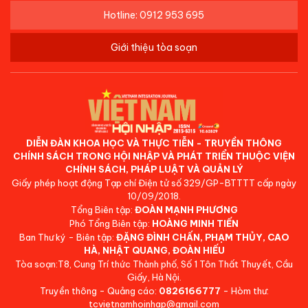
Hotline: 0912 953 695
Giới thiệu tòa soạn
DIỄN ĐÀN KHOA HỌC VÀ THỰC TIỄN - TRUYỀN THÔNG
CHÍNH SÁCH TRONG HỘI NHẬP VÀ PHÁT TRIỂN THUỘC VIỆN
CHÍNH SÁCH, PHÁP LUẬT VÀ QUẢN LÝ
Giấy phép hoạt động Tạp chí Điện tử số 329/GP-BTTTT cấp ngày
10/09/2018.
Tổng Biên tập:
ĐOÀN MẠNH PHƯƠNG
Phó Tổng Biên tập:
HOÀNG MINH TIẾN
Ban Thư ký - Biên tập:
ĐẶNG ĐÌNH CHẤN, PHẠM THỦY, CAO
HÀ, NHẬT QUANG, ĐOÀN HIẾU
Tòa soạn:T8, Cung Trí thức Thành phố, Số 1 Tôn Thất Thuyết, Cầu
Giấy, Hà Nội.
Truyền thông - Quảng cáo:
0826166777
- Hòm thư:
tcvietnamhoinhap@gmail.com