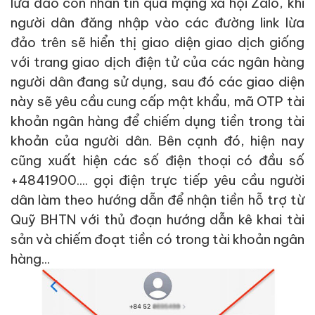
lừa đảo còn nhắn tin qua mạng xã hội Zalo, khi
người dân đăng nhập vào các đường link lừa
đảo trên sẽ hiển thị giao diện giao dịch giống
với trang giao dịch điện tử của các ngân hàng
người dân đang sử dụng, sau đó các giao diện
này sẽ yêu cầu cung cấp mật khẩu, mã OTP tài
khoản ngân hàng để chiếm dụng tiền trong tài
khoản của người dân. Bên cạnh đó, hiện nay
cũng xuất hiện các số điện thoại có đầu số
+4841900.... gọi điện trực tiếp yêu cầu người
dân làm theo hướng dẫn để nhận tiền hỗ trợ từ
Quỹ BHTN với thủ đoạn hướng dẫn kê khai tài
sản và chiếm đoạt tiền có trong tài khoản ngân
hàng...