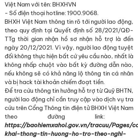
Việt Nam với tên: BHXHVN
- Số điện thoại hotline: 1900.9068.
BHXH Việt Nam thông tin rõ tới
người lao động,
theo quy định
tại
Quyết định số
28/2021/QĐ-
TTg
thời gian nhận hồ sơ nhận hỗ trợ
là đến
ngày 20/12/2021. Vì vậy, người lao động tuyệt
đối không thực hiện bất cứ yêu cầu nào, nhất là
không nhấp chuột vào bất kỳ đường dẫn nào,
nếu không sẽ có khả năng lộ thông tin cá nhân
và bị hack tài khoản
chiếm đoạt tiền
.
Để tra
cứu thông tin hưởng hỗ trợ từ Quỹ
BHTN
,
người lao động chỉ cần
truy cập vào
dịch vụ tra
cứu trên
Cổng Thông tin điện tử BHXH
Việt Nam
theo đường link:
https://baohiemxahoi.gov.vn/tracuu/Pages/c
khai-thong-tin-huong-ho-tro-theo-nghi-