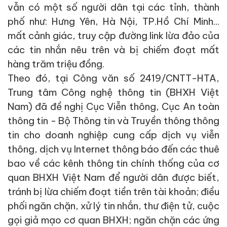
vẫn có một số
người dân
tại các tỉnh, thành
phố
như
:
Hưng Yên
,
Hà Nội,
TP.Hồ Chí Minh...
mất cảnh giác, truy cập đường link lừa đảo của
các tin nhắn
nêu trên
và bị chiếm đoạt mất
hàng trăm triệu đồng
.
Theo đó, tại Công văn số 2419/CNTT-HTA,
T
r
ung tâm Công nghệ thông tin (BHXH Việt
Nam) đã đề nghị Cục Viễn thông, Cục An toàn
thông tin - Bộ Thông tin và Truyền thông thông
tin cho doanh nghiệp cung cấp dịch vụ viễn
thông, dịch vụ Internet thông báo đến các thuê
bao về các kênh thông tin chính thống của cơ
quan BHXH Việt Nam để người dân được biết,
tránh bị lừa chiếm đoạt tiền trên tài khoản; điều
phối ngăn chặn, xử lý tin nhắn, thư điện tử, cuộc
gọi giả mạo cơ quan BHXH; ngăn chặn các ứng