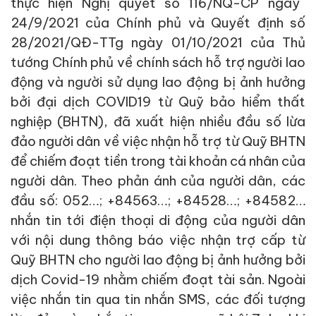
thực hiện Nghị quyết số 116/NQ-CP ngày
24/9/2021 của Chính phủ và Quyết định số
28/2021/QĐ-TTg ngày 01/10/2021 của Thủ
tướng Chính phủ về chính sách hỗ trợ người lao
động và người sử dụng lao động bị ảnh hưởng
bởi đại dịch COVID19 từ Quỹ bảo hiểm thất
nghiệp (BHTN), đã xuất hiện nhiều đầu số lừa
đảo người dân về việc nhận hỗ trợ từ
Quỹ
BHTN
để chiếm đoạt tiền trong tài khoản cá nhân của
người dân. Theo phản ánh của người dân, các
đầu số: 052…; +84563…; +84528…; +84582…
nhắn tin tới điện thoại di động của người dân
với nội dung thông báo việc nhận trợ cấp từ
Quỹ BHTN cho người lao động bị ảnh hưởng bởi
dịch Covid-19 nhằm chiếm đoạt tài sản. Ngoài
việc nhắn tin qua tin nhắn SMS, các đối tượng