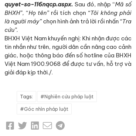
quyet-so-116nqcp.aspx.
Sau đó, nhập
“
M
ã số
BHXH
”
,
“
H
ọ tên
”
rồi tích chọn
“Tôi không phải
là người máy”
chọn hình ảnh trả lời rồi nhấn
“Tra
cứu”.
BHXH Việt Nam khuyến nghị:
Khi nhận được các
tin nhắn như trên, n
gười dân cần nâng cao cảnh
giác
, hoặc thông báo đến số hotline của BHXH
Việt Nam 1900.9068 để được tư vấn, hỗ trợ và
giải đáp
kịp thời./.
Tags:
Nghiên cứu pháp luật
Góc nhìn pháp luật