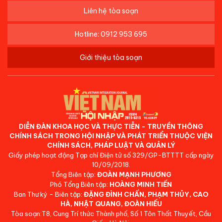
Liên hệ tòa soạn
Hotline: 0912 953 695
Giới thiệu tòa soạn
DIỄN ĐÀN KHOA HỌC VÀ THỰC TIỄN - TRUYỀN THÔNG
CHÍNH SÁCH TRONG HỘI NHẬP VÀ PHÁT TRIỂN THUỘC VIỆN
CHÍNH SÁCH, PHÁP LUẬT VÀ QUẢN LÝ
Giấy phép hoạt động Tạp chí Điện tử số 329/GP-BTTTT cấp ngày
10/09/2018.
Tổng Biên tập:
ĐOÀN MẠNH PHƯƠNG
Phó Tổng Biên tập:
HOÀNG MINH TIẾN
Ban Thư ký - Biên tập:
ĐẶNG ĐÌNH CHẤN, PHẠM THỦY, CAO
HÀ, NHẬT QUANG, ĐOÀN HIẾU
Tòa soạn:T8, Cung Trí thức Thành phố, Số 1 Tôn Thất Thuyết, Cầu