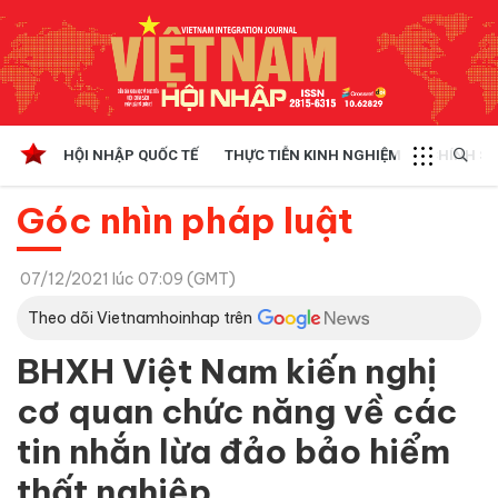
HỘI NHẬP QUỐC TẾ
THỰC TIỄN KINH NGHIỆM
CHÍNH SÁ
Góc nhìn pháp luật
07/12/2021 lúc 07:09 (GMT)
Theo dõi Vietnamhoinhap trên
BHXH Việt Nam kiến nghị
cơ quan chức năng về các
tin nhắn lừa đảo bảo hiểm
thất nghiệp