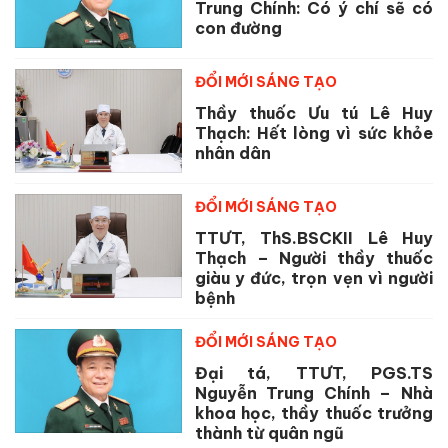
Trung Chính: Có ý chí sẽ có
con đường
ĐỔI MỚI SÁNG TẠO
Thầy thuốc Ưu tú Lê Huy
Thạch: Hết lòng vì sức khỏe
nhân dân
ĐỔI MỚI SÁNG TẠO
TTƯT, ThS.BSCKII Lê Huy
Thạch – Người thầy thuốc
giàu y đức, trọn vẹn vì người
bệnh
ĐỔI MỚI SÁNG TẠO
Đại tá, TTƯT, PGS.TS
Nguyễn Trung Chính – Nhà
khoa học, thầy thuốc trưởng
thành từ quân ngũ