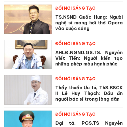
ĐỔI MỚI SÁNG TẠO
TS.NSND Quốc Hưng: Người
nghệ sĩ mang hơi thở Opera
vào cuộc sống
ĐỔI MỚI SÁNG TẠO
AHLĐ.NGND.GS.TS. Nguyễn
Viết Tiến: Người kiến tạo
những phép màu hạnh phúc
ĐỔI MỚI SÁNG TẠO
Thầy thuốc Ưu tú, ThS.BSCK
II Lê Huy Thạch: Dấu ấn
người bác sĩ trong lòng dân
ĐỔI MỚI SÁNG TẠO
Đại tá, PGS.TS Nguyễn