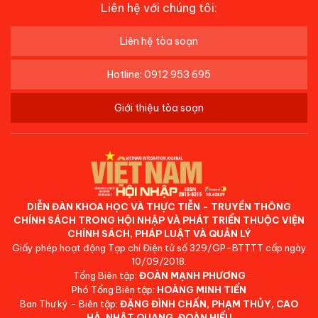
Liên hệ với chúng tôi:
Liên hệ tòa soạn
Hotline: 0912 953 695
Giới thiệu tòa soạn
DIỄN ĐÀN KHOA HỌC VÀ THỰC TIỄN - TRUYỀN THÔNG
CHÍNH SÁCH TRONG HỘI NHẬP VÀ PHÁT TRIỂN THUỘC VIỆN
CHÍNH SÁCH, PHÁP LUẬT VÀ QUẢN LÝ
Giấy phép hoạt động Tạp chí Điện tử số 329/GP-BTTTT cấp ngày
10/09/2018.
Tổng Biên tập:
ĐOÀN MẠNH PHƯƠNG
Phó Tổng Biên tập:
HOÀNG MINH TIẾN
Ban Thư ký - Biên tập:
ĐẶNG ĐÌNH CHẤN, PHẠM THỦY, CAO
HÀ, NHẬT QUANG, ĐOÀN HIẾU