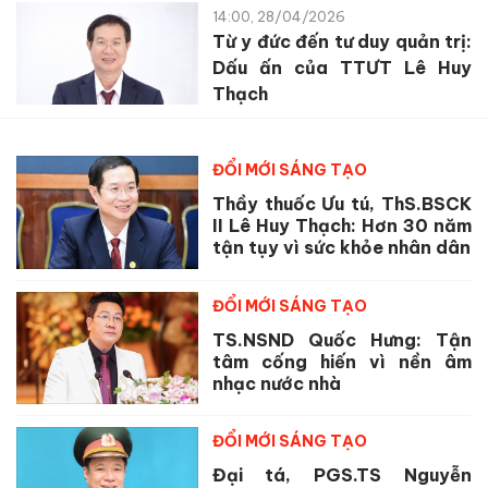
14:00, 28/04/2026
Từ y đức đến tư duy quản trị:
Dấu ấn của TTƯT Lê Huy
Thạch
ĐỔI MỚI SÁNG TẠO
Thầy thuốc Ưu tú, ThS.BSCK
II Lê Huy Thạch: Hơn 30 năm
tận tụy vì sức khỏe nhân dân
ĐỔI MỚI SÁNG TẠO
TS.NSND Quốc Hưng: Tận
tâm cống hiến vì nền âm
nhạc nước nhà
ĐỔI MỚI SÁNG TẠO
Đại tá, PGS.TS Nguyễn