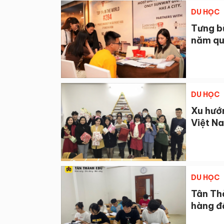
DU HỌC
Tưng b
năm qu
DU HỌC
Xu hướn
Việt N
DU HỌC
Tân Th
hàng đ