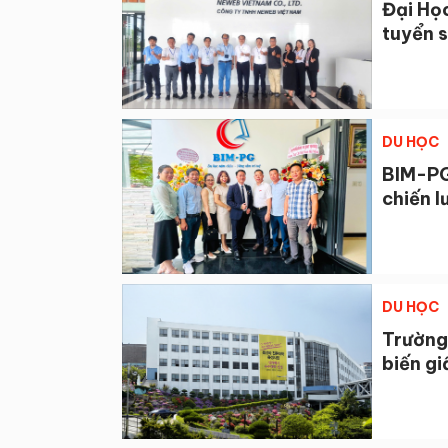
Đại Học
tuyển s
DU HỌC
BIM-PG
chiến l
DU HỌC
Trường
biến gi