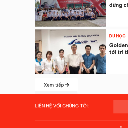
dừng c
DU HỌC
Golden
tới tri
Xem tiếp
LIÊN HỆ VỚI CHÚNG TÔI: