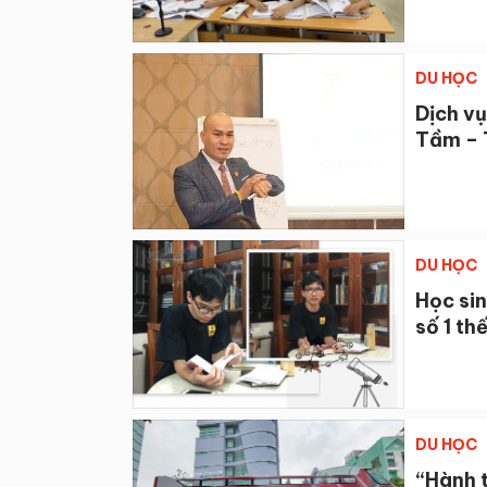
DU HỌC
Dịch vụ
Tầm – 
DU HỌC
Học si
số 1 thế
DU HỌC
“Hành 