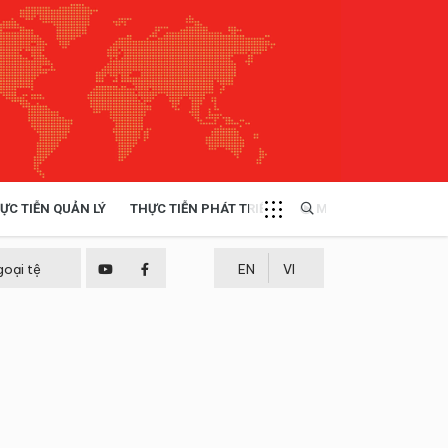
ỰC TIỄN QUẢN LÝ
THỰC TIỄN PHÁT TRIỂN
MULTIMEDIA
TÀI NGUYÊN - MÔI TRƯỜNG
goại tệ
EN
VI
THỰC TIỄN - KINH NGHIỆM