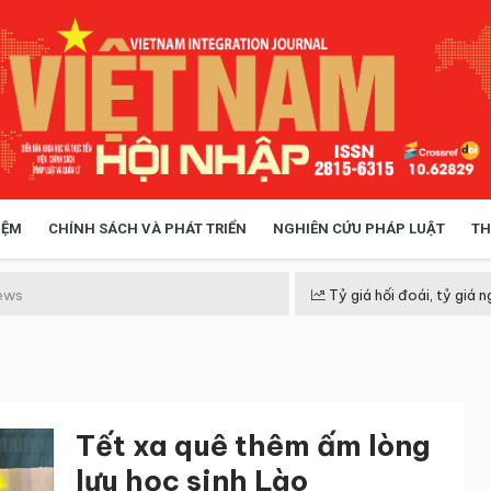
IỆM
CHÍNH SÁCH VÀ PHÁT TRIỂN
NGHIÊN CỨU PHÁP LUẬT
TH
HÓA XÃ HỘI
CHÍNH SÁCH
ews
Tỷ giá hối đoái, tỷ giá n
 TIỄN QUẢN LÝ
VIỆT NAM ĐIỂM ĐẾN
Tết xa quê thêm ấm lòng
lưu học sinh Lào