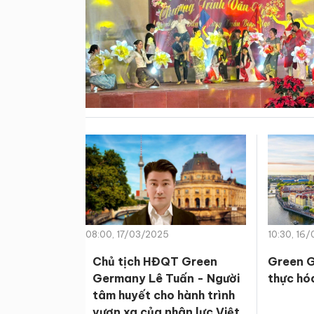
08:00, 17/03/2025
10:30, 16
Chủ tịch HĐQT Green
Green G
Germany Lê Tuấn - Người
thực hó
tâm huyết cho hành trình
vươn xa của nhân lực Việt