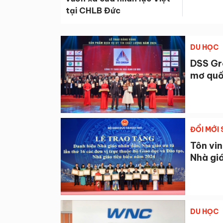
tại CHLB Đức
DU HỌC
DSS Gr
mơ quố
ĐỔI MỚI
Tôn vin
Nhà gi
DU HỌC