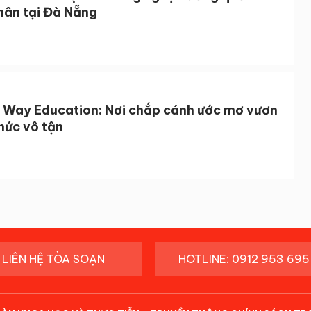
hân tại Đà Nẵng
 Way Education: Nơi chắp cánh ước mơ vươn
 thức vô tận
LIÊN HỆ TÒA SOẠN
HOTLINE: 0912 953 695