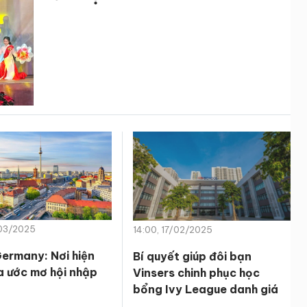
/03/2025
14:00, 17/02/2025
ermany: Nơi hiện
Bí quyết giúp đôi bạn
a ước mơ hội nhập
Vinsers chinh phục học
bổng Ivy League danh giá