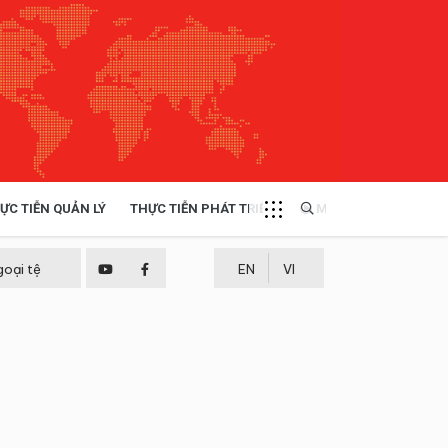
ỰC TIỄN QUẢN LÝ
THỰC TIỄN PHÁT TRIỂN
MULTIMEDIA
TÀI NGUYÊN - MÔI TRƯỜNG
goại tệ
EN
VI
THỰC TIỄN - KINH NGHIỆM