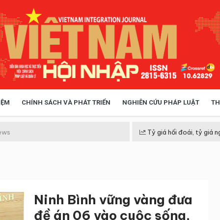
IỆM
CHÍNH SÁCH VÀ PHÁT TRIỂN
NGHIÊN CỨU PHÁP LUẬT
TH
HÓA XÃ HỘI
CHÍNH SÁCH
ews
Tỷ giá hối đoái, tỷ giá n
 TIỄN QUẢN LÝ
VIỆT NAM ĐIỂM ĐẾN
Ninh Bình vững vàng đưa
đề án 06 vào cuộc sống,