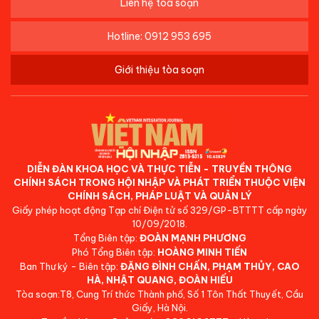
Liên hệ tòa soạn
Hotline: 0912 953 695
Giới thiệu tòa soạn
DIỄN ĐÀN KHOA HỌC VÀ THỰC TIỄN - TRUYỀN THÔNG
CHÍNH SÁCH TRONG HỘI NHẬP VÀ PHÁT TRIỂN THUỘC VIỆN
CHÍNH SÁCH, PHÁP LUẬT VÀ QUẢN LÝ
Giấy phép hoạt động Tạp chí Điện tử số 329/GP-BTTTT cấp ngày
10/09/2018.
Tổng Biên tập:
ĐOÀN MẠNH PHƯƠNG
Phó Tổng Biên tập:
HOÀNG MINH TIẾN
Ban Thư ký - Biên tập:
ĐẶNG ĐÌNH CHẤN, PHẠM THỦY, CAO
HÀ, NHẬT QUANG, ĐOÀN HIẾU
Tòa soạn:T8, Cung Trí thức Thành phố, Số 1 Tôn Thất Thuyết, Cầu
Giấy, Hà Nội.