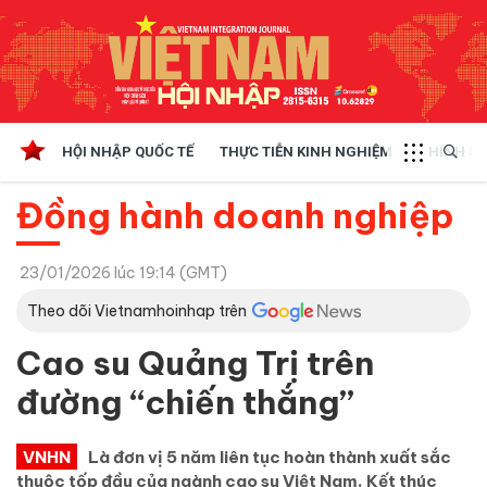
HỘI NHẬP QUỐC TẾ
THỰC TIỄN KINH NGHIỆM
CHÍNH SÁ
Đồng hành doanh nghiệp
23/01/2026 lúc 19:14 (GMT)
Theo dõi Vietnamhoinhap trên
Cao su Quảng Trị trên
đường “chiến thắng”
VNHN
Là đơn vị 5 năm liên tục hoàn thành xuất sắc
thuộc tốp đầu của ngành cao su Việt Nam. Kết thúc