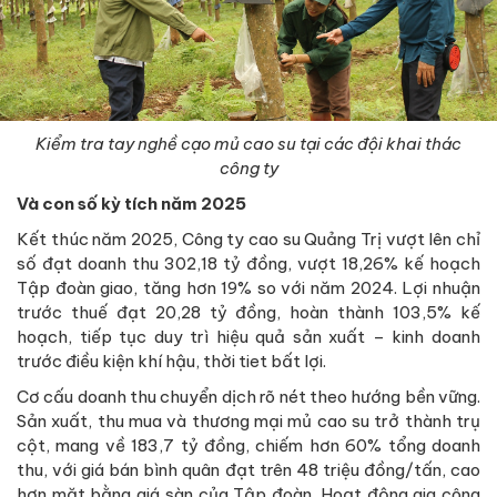
Kiểm tra tay nghề cạo mủ cao su tại các đội khai thác
công ty
Và con số kỳ tích năm 2025
Kết thúc năm 2025, Công ty cao su Quảng Trị vượt lên chỉ
số đạt doanh thu 302,18 tỷ đồng, vượt 18,26% kế hoạch
Tập đoàn giao, tăng hơn 19% so với năm 2024. Lợi nhuận
trước thuế đạt 20,28 tỷ đồng, hoàn thành 103,5% kế
hoạch, tiếp tục duy trì hiệu quả sản xuất – kinh doanh
trước điều kiện khí hậu, thời tiet bất lợi.
Cơ cấu doanh thu chuyển dịch rõ nét theo hướng bền vững.
Sản xuất, thu mua và thương mại mủ cao su trở thành trụ
cột, mang về 183,7 tỷ đồng, chiếm hơn 60% tổng doanh
thu, với giá bán bình quân đạt trên 48 triệu đồng/tấn, cao
hơn mặt bằng giá sàn của Tập đoàn. Hoạt động gia công