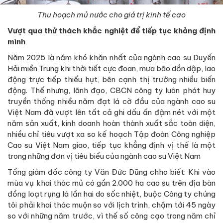
Thu hoạch mủ nước cho giá trị kinh tế cao
Vượt qua thử thách khắc nghiệt để tiếp tục khảng định
mình
Năm 2025 là năm khó khăn nhất của ngành cao su Duyến
Hải miền Trung khi thời tiết cực đoan, mưa bão dồn dập, lao
động trực tiếp thiếu hụt, bên cạnh thị trường nhiều biến
động. Thế nhưng, lãnh đạo, CBCN công ty luôn phát huy
truyền thống nhiều năm đạt lá cờ đầu của ngành cao su
Việt Nam đã vượt lên tất cả ghi dấu ấn đậm nét với một
năm sản xuất, kinh doanh hoàn thành xuất sắc toàn diện,
nhiều chỉ tiêu vượt xa so kế hoạch Tập đoàn Công nghiệp
Cao su Việt Nam giao, tiếp tục khẳng định vị thế là một
trong những đơn vị tiêu biểu của ngành cao su Việt Nam
Tổng giám đốc công ty Văn Đức Dũng chho biết: Khi vào
mùa vụ khai thác mủ có gần 2.000 ha cao su trên địa bàn
đồng loạt rụng lá lần hai do sốc nhiệt, buộc Công ty chúng
tôi phải khai thác muộn so với lịch trình, chậm tới 45 ngày
so với những năm trước, vì thế số công cạo trong năm chỉ