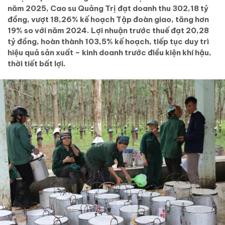
năm 2025, Cao su Quảng Trị đạt doanh thu 302,18 tỷ
đồng, vượt 18,26% kế hoạch Tập đoàn giao, tăng hơn
19% so với năm 2024. Lợi nhuận trước thuế đạt 20,28
tỷ đồng, hoàn thành 103,5% kế hoạch, tiếp tục duy trì
hiệu quả sản xuất – kinh doanh trước điều kiện khí hậu,
thời tiết bất lợi.