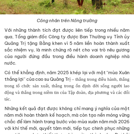
Công nhân trên Nông trường
Với những thành tích đạt được liên tiếp trong nhiều năm
qua, Tổng giám đốc Công ty được Ban Thường vụ Tỉnh ủy
Quảng Trị tặng Bằng khen vì 5 năm liền hoàn thành xuất
sắc nhiệm vụ, là minh chứng rõ nét cho vai trò nêu gương
của người đứng đầu trong điều hành doanh nghiệp nhà
nước.
Có thể khẳng định, năm 2025 khép lại với một “mùa Xuân
thắng lợi” của cao su Quảng Trị
– thắng trong điều hành, thắng
trong tổ chức sản xuất, thắng trong ổn định đời sống người lao
động và thắng trong niềm tin của Tập đoàn, địa phương và các đối
tác.
Những kết quả đạt được không chỉ mang ý nghĩa của một
năm mới hoàn thành kế hoạch, mà còn tạo nền móng vững
chắc để làm hành trang bước vào mùa xuân năm mới 2026
với khí thế mới, quyết tâm mới, tiếp tục chinh phục những