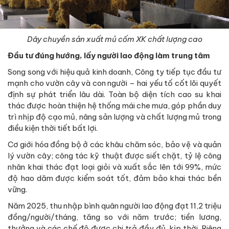
Dây chuyền sản xuất mủ cốm XK chất lượng cao
Đầu tư đúng hướng, lấy người lao động làm trung tâm
Song song với hiệu quả kinh doanh, Công ty tiếp tục đầu tư
mạnh cho vườn cây và con người – hai yếu tố cốt lõi quyết
định sự phát triển lâu dài. Toàn bộ diện tích cao su khai
thác được hoàn thiện hệ thống mái che mưa, góp phần duy
trì nhịp độ cạo mủ, nâng sản lượng và chất lượng mủ trong
điều kiện thời tiết bất lợi.
Cơ giới hóa đồng bộ ở các khâu chăm sóc, bảo vệ và quản
lý vườn cây; công tác kỹ thuật được siết chặt, tỷ lệ công
nhân khai thác đạt loại giỏi và xuất sắc lên tới 99%, mức
độ hao dăm được kiểm soát tốt, đảm bảo khai thác bền
vững.
Năm 2025, thu nhập bình quân người lao động đạt 11,2 triệu
đồng/người/tháng, tăng so với năm trước; tiền lương,
thưởng và các chế độ được chi trả đầy đủ, kịp thời. Riêng