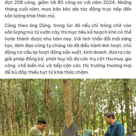
đạt 238 công, giảm tới 80 công so với năm 2024. Những
tháng cuối năm, mưa bão kéo dài tác động trực tiếp đến
sản lượng khai thác mủ.
Cũng theo ông Dũng, trong lúc đó nếu chỉ trông chờ vào
sản lượng mủ từ vườn cây thì mục tiêu kế hoạch khó có thể
hoàn thành được như hôm nay. Với tinh thần đổi mới sáng
tạo, lãnh đạo công ty chúng tôi đã điều hành linh hoạt, chủ
động cơ cấu lại hoạt động sản xuất, kinh doanh, đưa ra các
giải pháp đồng bộ, phát huy tối đa các trụ cột thu mua, gia
công, chế biến mủ và tiếp cận các thị trường thương mại
để bù đắp thiếu hụt từ khai thác chậm.