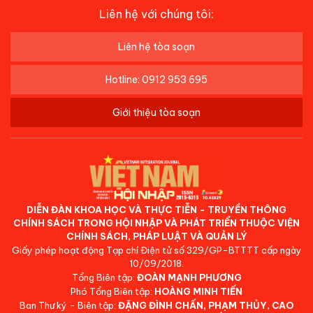
Liên hệ với chúng tôi:
Liên hệ tòa soạn
Hotline: 0912 953 695
Giới thiệu tòa soạn
DIỄN ĐÀN KHOA HỌC VÀ THỰC TIỄN - TRUYỀN THÔNG
CHÍNH SÁCH TRONG HỘI NHẬP VÀ PHÁT TRIỂN THUỘC VIỆN
CHÍNH SÁCH, PHÁP LUẬT VÀ QUẢN LÝ
Giấy phép hoạt động Tạp chí Điện tử số 329/GP-BTTTT cấp ngày
10/09/2018.
Tổng Biên tập:
ĐOÀN MẠNH PHƯƠNG
Phó Tổng Biên tập:
HOÀNG MINH TIẾN
Ban Thư ký - Biên tập:
ĐẶNG ĐÌNH CHẤN, PHẠM THỦY, CAO