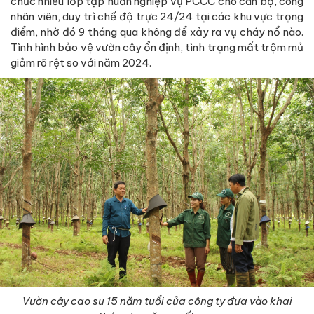
chức nhiều lớp tập huấn nghiệp vụ PCCC cho cán bộ, công
nhân viên, duy trì chế độ trực 24/24 tại các khu vực trọng
điểm, nhờ đó 9 tháng qua không để xảy ra vụ cháy nổ nào.
Tình hình bảo vệ vườn cây ổn định, tình trạng mất trộm mủ
giảm rõ rệt so với năm 2024.
Vườn cây cao su 15 năm tuổi của công ty đưa vào khai