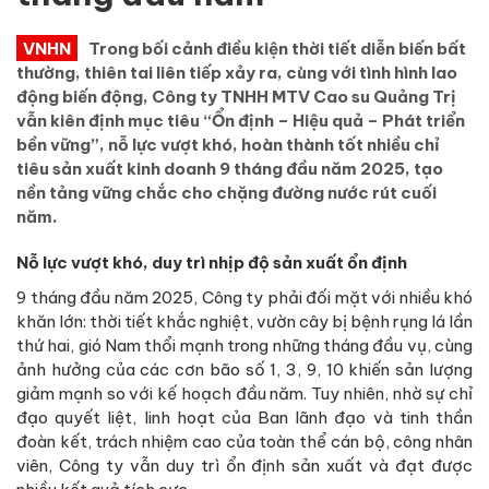
VNHN
Trong bối cảnh điều kiện thời tiết diễn biến bất
thường, thiên tai liên tiếp xảy ra, cùng với tình hình lao
động biến động, Công ty TNHH MTV Cao su Quảng Trị
vẫn kiên định mục tiêu “Ổn định – Hiệu quả – Phát triển
bền vững”, nỗ lực vượt khó, hoàn thành tốt nhiều chỉ
tiêu sản xuất kinh doanh 9 tháng đầu năm 2025, tạo
nền tảng vững chắc cho chặng đường nước rút cuối
năm.
Nỗ lực vượt khó, duy trì nhịp độ sản xuất ổn định
9 tháng đầu năm 2025, Công ty phải đối mặt với nhiều khó
khăn lớn: thời tiết khắc nghiệt, vườn cây bị bệnh rụng lá lần
thứ hai, gió Nam thổi mạnh trong những tháng đầu vụ, cùng
ảnh hưởng của các cơn bão số 1, 3, 9, 10 khiến sản lượng
giảm mạnh so với kế hoạch đầu năm. Tuy nhiên, nhờ sự chỉ
đạo quyết liệt, linh hoạt của Ban lãnh đạo và tinh thần
đoàn kết, trách nhiệm cao của toàn thể cán bộ, công nhân
viên, Công ty vẫn duy trì ổn định sản xuất và đạt được