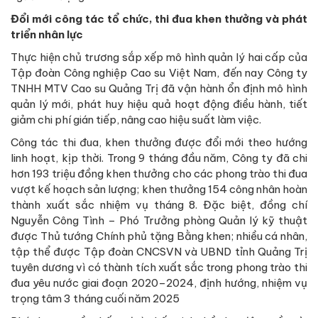
Đổi mới công tác tổ chức, thi đua khen thưởng và phát
triển nhân lực
Thực hiện chủ trương sắp xếp mô hình quản lý hai cấp của
Tập đoàn Công nghiệp Cao su Việt Nam, đến nay Công ty
TNHH MTV Cao su Quảng Trị đã vận hành ổn định mô hình
quản lý mới, phát huy hiệu quả hoạt động điều hành, tiết
giảm chi phí gián tiếp, nâng cao hiệu suất làm việc.
Công tác thi đua, khen thưởng được đổi mới theo hướng
linh hoạt, kịp thời. Trong 9 tháng đầu năm, Công ty đã chi
hơn 193 triệu đồng khen thưởng cho các phong trào thi đua
vượt kế hoạch sản lượng; khen thưởng 154 công nhân hoàn
thành xuất sắc nhiệm vụ tháng 8. Đặc biệt, đồng chí
Nguyễn Công Tình – Phó Trưởng phòng Quản lý kỹ thuật
được Thủ tướng Chính phủ tặng Bằng khen; nhiều cá nhân,
tập thể được Tập đoàn CNCSVN và UBND tỉnh Quảng Trị
tuyên dương vì có thành tích xuất sắc trong phong trào thi
đua yêu nước giai đoạn 2020–2024, định hướng, nhiệm vụ
trọng tâm 3 tháng cuối năm 2025