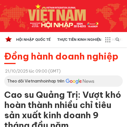
HỘI NHẬP QUỐC TẾ
THỰC TIỄN KINH NGHIỆM
CHÍNH SÁ
Đồng hành doanh nghiệp
21/10/2025 lúc 09:00 (GMT)
Theo dõi Vietnamhoinhap trên
Cao su Quảng Trị: Vượt khó
hoàn thành nhiều chỉ tiêu
sản xuất kinh doanh 9
tháng đầu năm