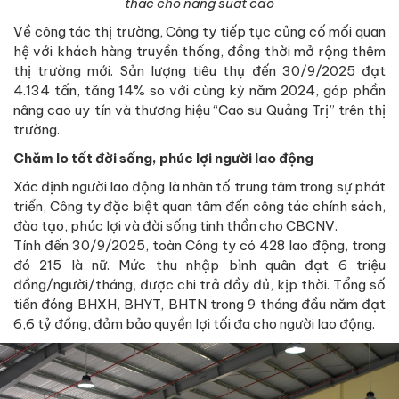
thác cho năng suất cao
Về công tác thị trường, Công ty tiếp tục củng cố mối quan
hệ với khách hàng truyền thống, đồng thời mở rộng thêm
thị trường mới. Sản lượng tiêu thụ đến 30/9/2025 đạt
4.134 tấn, tăng 14% so với cùng kỳ năm 2024, góp phần
nâng cao uy tín và thương hiệu “Cao su Quảng Trị” trên thị
trường.
Chăm lo tốt đời sống, phúc lợi người lao động
Xác định người lao động là nhân tố trung tâm trong sự phát
triển, Công ty đặc biệt quan tâm đến công tác chính sách,
đào tạo, phúc lợi và đời sống tinh thần cho CBCNV.
Tính đến 30/9/2025, toàn Công ty có 428 lao động, trong
đó 215 là nữ. Mức thu nhập bình quân đạt 6 triệu
đồng/người/tháng, được chi trả đầy đủ, kịp thời. Tổng số
tiền đóng BHXH, BHYT, BHTN trong 9 tháng đầu năm đạt
6,6 tỷ đồng, đảm bảo quyền lợi tối đa cho người lao động.