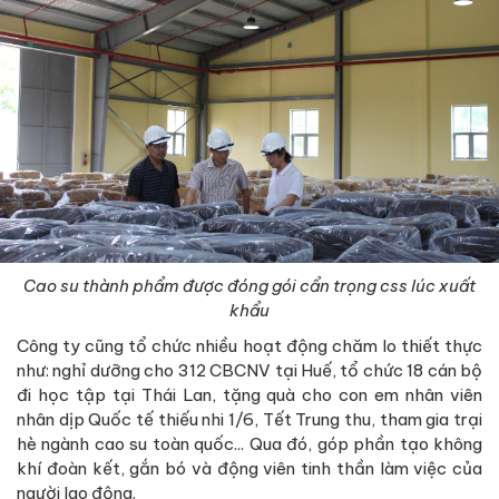
Cao su thành phẩm được đóng gói cẩn trọng css lúc xuất
khẩu
Công ty cũng tổ chức nhiều hoạt động chăm lo thiết thực
như: nghỉ dưỡng cho 312 CBCNV tại Huế, tổ chức 18 cán bộ
đi học tập tại Thái Lan, tặng quà cho con em nhân viên
nhân dịp Quốc tế thiếu nhi 1/6, Tết Trung thu, tham gia trại
hè ngành cao su toàn quốc... Qua đó, góp phần tạo không
khí đoàn kết, gắn bó và động viên tinh thần làm việc của
người lao động.