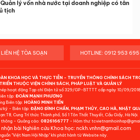
Quản lý vốn nhà nước tại doanh nghiệp có tân
ủ tịch
LIÊN HỆ TÒA SOẠN
HOTLINE: 0912 953 695
ĐÀN KHOA HỌC VÀ THỰC TIỄN - TRUYỀN THÔNG CHÍNH SÁCH TR
TRIỂN THUỘC VIỆN CHÍNH SÁCH, PHÁP LUẬT VÀ QUẢN LÝ
hép hoạt động Tạp chí Điện tử số 329/GP-BTTTT cấp ngày 10/09/2018
iên tập:
ĐOÀN MẠNH PHƯƠNG
ng Biên tập:
HOÀNG MINH TIẾN
ư ký - Biên tập:
ĐẶNG ĐÌNH CHẤN, PHẠM THỦY, CAO HÀ, NHẬT QU
ạn:T8, Cung Trí thức Thành phố, Số 1 Tôn Thất Thuyết, Cầu Giấy, Hà Nội.
 thông - Quảng cáo:
0826166777
- Hòm thư: tcvietnamhoinhap@gmai
 nhận bài Nghiên cứu Khoa học: nckh.vnhn@gmail.com
 nguồn "Việt Nam Hội Nhập" khi phát hành từ Website này.