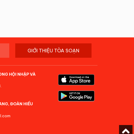
GIỚI THIỆU TÒA SOẠN
ONG HỘI NHẬP VÀ
.
ANG, ĐOÀN HIẾU
l.com