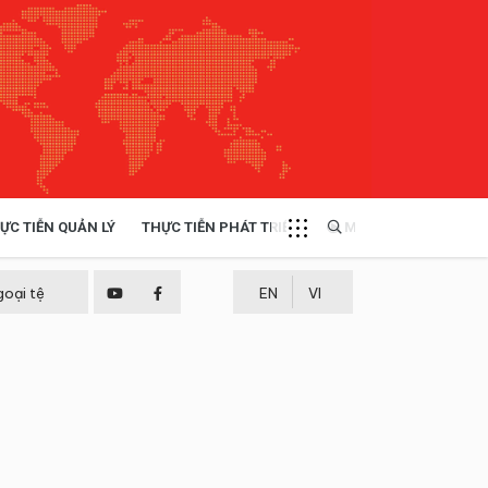
ỰC TIỄN QUẢN LÝ
THỰC TIỄN PHÁT TRIỂN
MULTIMEDIA
TÀI NGUYÊN - MÔI TRƯỜNG
goại tệ
EN
VI
THỰC TIỄN - KINH NGHIỆM