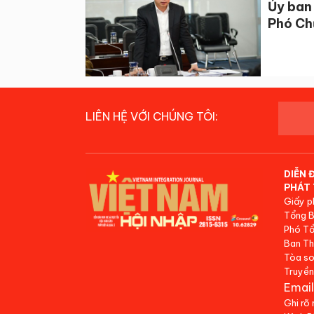
Ủy ban 
Phó Ch
LIÊN HỆ VỚI CHÚNG TÔI:
DIỄN 
PHÁT 
Giấy p
Tổng B
Phó Tổ
Ban Th
Tòa so
Truyền
Email
Ghi rõ