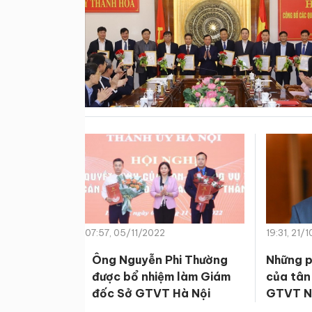
07:57, 05/11/2022
19:31, 21/
Ông Nguyễn Phi Thường
Những p
được bổ nhiệm làm Giám
của tân
đốc Sở GTVT Hà Nội
GTVT N