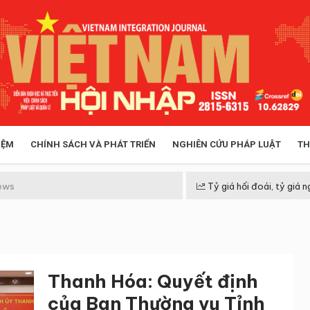
IỆM
CHÍNH SÁCH VÀ PHÁT TRIỂN
NGHIÊN CỨU PHÁP LUẬT
TH
HÓA XÃ HỘI
CHÍNH SÁCH
ews
Tỷ giá hối đoái, tỷ giá n
 TIỄN QUẢN LÝ
VIỆT NAM ĐIỂM ĐẾN
Thanh Hóa: Quyết định
của Ban Thường vụ Tỉnh