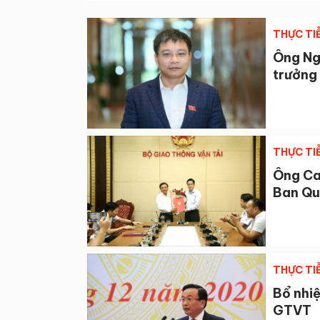
THỰC TI
Ông Ng
trưởng
THỰC TI
Ông Ca
Ban Quả
THỰC TI
Bổ nhi
GTVT