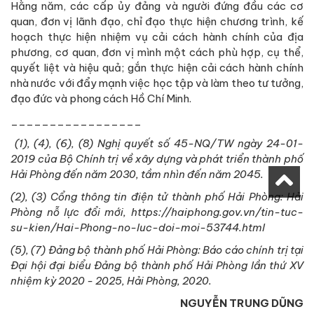
Hằng năm, các cấp ủy đảng và người đứng đầu các cơ
quan, đơn vị lãnh đạo, chỉ đạo thực hiện chương trình, kế
hoạch thực hiện nhiệm vụ cải cách hành chính của địa
phương, cơ quan, đơn vị mình một cách phù hợp, cụ thể,
quyết liệt và hiệu quả; gắn thực hiện cải cách hành chính
nhà nước với đẩy mạnh việc học tập và làm theo tư tưởng,
đạo đức và phong cách Hồ Chí Minh.
_________________
(1), (4), (6), (8) Nghị quyết số 45-NQ/TW ngày 24-01-
2019 của Bộ Chính trị về xây dựng và phát triển thành phố
Hải Phòng đến năm 2030, tầm nhìn đến năm 2045.
(2), (3) Cổng thông tin điện tử thành phố Hải Phòng: Hải
Phòng nỗ lực đổi mới, https://haiphong.gov.vn/tin-tuc-
su-kien/Hai-Phong-no-luc-doi-moi-53744.html
(5), (7) Đảng bộ thành phố Hải Phòng: Báo cáo chính trị tại
Đại hội đại biểu Đảng bộ thành phố Hải Phòng lần thứ XV
nhiệm kỳ 2020 - 2025, Hải Phòng, 2020.
NGUYỄN TRUNG DŨNG