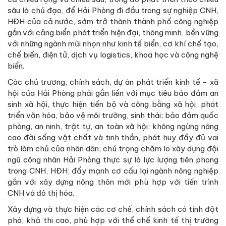
sâu là chủ đạo, để Hải Phòng đi đầu trong sự nghiệp CNH,
HĐH của cả nước, sớm trở thành thành phố công nghiệp
gắn với cảng biển phát triển hiện đại, thông minh, bền vững
với những ngành mũi nhọn như kinh tế biển, cơ khí chế tạo,
chế biến, điện tử, dịch vụ logistics, khoa học và công nghệ
biển.
Các chủ trương, chính sách, dự án phát triển kinh tế - xã
hội của Hải Phòng phải gắn liền với mục tiêu bảo đảm an
sinh xã hội, thực hiện tiến bộ và công bằng xã hội, phát
triển văn hóa, bảo vệ môi trường, sinh thái; bảo đảm quốc
phòng, an ninh, trật tự, an toàn xã hội; không ngừng nâng
cao đời sống vật chất và tinh thần, phát huy đầy đủ vai
trò làm chủ của nhân dân; chú trọng chăm lo xây dựng đội
ngũ công nhân Hải Phòng thực sự là lực lượng tiên phong
trong CNH, HĐH; đẩy mạnh cơ cấu lại ngành nông nghiệp
gắn với xây dựng nông thôn mới phù hợp với tiến trình
CNH và đô thị hóa.
Xây dựng và thực hiện các cơ chế, chính sách có tính đột
phá, khả thi cao, phù hợp với thể chế kinh tế thị trường