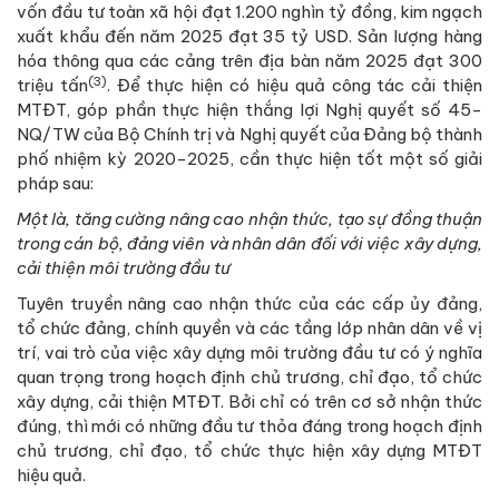
vốn đầu tư toàn xã hội đạt 1.200 nghìn tỷ đồng, kim ngạch
xuất khẩu đến năm 2025 đạt 35 tỷ USD. Sản lượng hàng
hóa thông qua các cảng trên địa bàn năm 2025 đạt 300
(3)
triệu tấn
. Để thực hiện có hiệu quả công tác cải thiện
MTĐT, góp phần thực hiện thắng lợi Nghị quyết số 45-
NQ/TW của Bộ Chính trị và Nghị quyết của Đảng bộ thành
phố nhiệm kỳ 2020-2025, cần thực hiện tốt một số giải
pháp sau:
Một là, tăng cường n
âng cao nhận thức
, tạo sự đồng thuận
trong cán bộ, đảng viên và nhân dân đối với việc xây dựng,
cải thiện môi trường đầu tư
Tuyên truyền nâng cao nhận thức của các cấp ủy đảng,
tổ chức đảng, chính quyền và các tầng lớp nhân dân về vị
trí, vai trò của việc xây dựng môi trường đầu tư có ý nghĩa
quan trọng trong hoạch định chủ trương, chỉ đạo, tổ chức
xây dựng, cải thiện MTĐT. Bởi chỉ có trên cơ sở nhận thức
đúng, thì mới có những đầu tư thỏa đáng trong hoạch định
chủ trương, chỉ đạo, tổ chức thực hiện xây dựng MTĐT
hiệu quả.