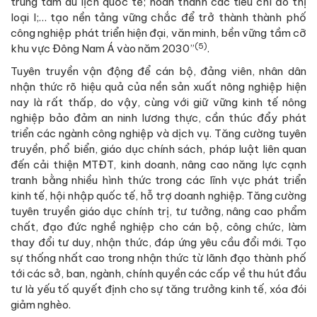
trung tâm du lịch quốc tế; hoàn thành các tiêu chí đô thị
loại I;… tạo nền tảng vững chắc để trở thành thành phố
công nghiệp phát triển hiện đại, văn minh, bền vững tầm cỡ
(5)
khu vực Đông Nam Á vào năm 2030”
.
Tuyên truyền vận động để cán bộ, đảng viên, nhân dân
nhận thức rõ hiệu quả của nền sản xuất nông nghiệp hiện
nay là rất thấp, do vậy, cùng với giữ vững kinh tế nông
nghiệp bảo đảm an ninh lương thực, cần thúc đẩy phát
triển các ngành công nghiệp và dịch vụ. Tăng cường tuyên
truyền, phổ biển, giáo dục chính sách, pháp luật liên quan
đến cải thiện MTĐT, kinh doanh, nâng cao năng lực cạnh
tranh bằng nhiều hình thức trong các lĩnh vực phát triển
kinh tế, hội nhập quốc tế, hỗ trợ doanh nghiệp. Tăng cường
tuyên truyền giáo dục chính trị, tư tưởng, nâng cao phẩm
chất, đạo đức nghề nghiệp cho cán bộ, công chức, làm
thay đổi tư duy, nhận thức, đáp ứng yêu cầu đổi mới. Tạo
sự thống nhất cao trong nhận thức từ lãnh đạo thành phố
tới các sở, ban, ngành, chính quyền các cấp về thu hút đầu
tư là yếu tố quyết định cho sự tăng trưởng kinh tế, xóa đói
giảm nghèo.