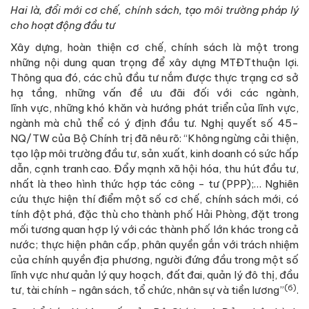
Hai là,
đổi mới cơ chế, chính sách, tạo môi trường pháp lý
cho hoạt động đầu tư
Xây dựng, hoàn thiện cơ chế, chính sách là một trong
những nội dung quan trọng để xây dựng MTĐTthuận lợi.
Thông qua đó, các chủ đầu tư nắm được thực trạng cơ sở
hạ tầng, những vấn đề ưu đãi đối với các ngành,
lĩnh vực, những khó khăn và hướng phát triển của lĩnh vực,
ngành mà chủ thể có ý định đầu tư. Nghị quyết số 45-
NQ/TW của Bộ Chính trị đã nêu rõ: “Không ngừng cải thiện,
tạo lập môi trường đầu tư, sản xuất, kinh doanh có sức hấp
dẫn, cạnh tranh cao. Đẩy mạnh xã hội hóa, thu hút đầu tư,
nhất là theo hình thức hợp tác công - tư (PPP);… Nghiên
cứu thực hiện thí điểm một số cơ chế, chính sách mới, có
tính đột phá, đặc thù cho thành phố Hải Phòng, đặt trong
mối tương quan hợp lý với các thành phố lớn khác trong cả
nước; thực hiện phân cấp, phân quyền gắn với trách nhiệm
của chính quyền địa phương, người đứng đầu trong một số
lĩnh vực như quản lý quy hoạch, đất đai, quản lý đô thị, đầu
(6)
tư, tài chính - ngân sách, tổ chức, nhân sự và tiền lương”
.