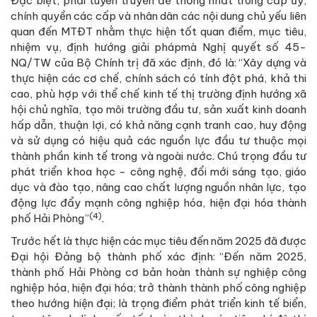
Đặc biệt, phải tuyên truyền để thống nhất trong cấp ủy,
chính quyền các cấp và nhân dân các nội dung chủ yếu liên
quan đến MTĐT nhằm thực hiện tốt quan điểm, mục tiêu,
nhiệm vụ, định hướng giải phápmà Nghị quyết số 45-
NQ/TW của Bộ Chính trị đã xác định, đó là: “Xây dựng và
thực hiện các cơ chế, chính sách có tính đột phá, khả thi
cao, phù hợp với thể chế kinh tế thị trường định hướng xã
hội chủ nghĩa, tạo môi trường đầu tư, sản xuất kinh doanh
hấp dẫn, thuận lợi, có khả năng cạnh tranh cao, huy động
và sử dụng có hiệu quả các nguồn lực đầu tư thuộc mọi
thành phần kinh tế trong và ngoài nước. Chú trọng đầu tư
phát triển khoa học - công nghệ, đổi mới sáng tạo, giáo
dục và đào tạo, nâng cao chất lượng nguồn nhân lực, tạo
động lực đẩy mạnh công nghiệp hóa, hiện đại hóa thành
(4)
phố Hải Phòng”
.
Trước hết là thực hiện các mục tiêu đến năm 2025 đã được
Đại hội Đảng bộ thành phố xác định: “Đến năm 2025,
thành phố Hải Phòng cơ bản hoàn thành sự nghiệp công
nghiệp hóa, hiện đại hóa; trở thành thành phố công nghiệp
theo hướng hiện đại; là trọng điểm phát triển kinh tế biển,