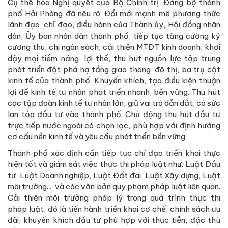
Cụ thể hóa Nghị quyết của Bộ Chính trị, Đảng bộ thành
phố Hải Phòng đã nêu rõ: Đổi mới mạnh mẽ phương thức
lãnh đạo, chỉ đạo, điều hành của Thành ủy, Hội đồng nhân
dân, Ủy ban nhân dân thành phố; tiếp tục tăng cường kỷ
cương thu, chi ngân sách, cải thiện MTĐT kinh doanh; khơi
dậy mọi tiềm năng, lợi thế, thu hút nguồn lực tập trung
phát triển đột phá hạ tầng giao thông, đô thị, ba trụ cột
kinh tế của thành phố. Khuyến khích, tạo điều kiện thuận
lợi để kinh tế tư nhân phát triển nhanh, bền vững. Thu hút
các tập đoàn kinh tế tư nhân lớn, giữ vai trò dẫn dắt, có sức
lan tỏa đầu tư vào thành phố. Chủ động thu hút đầu tư
trực tiếp nước ngoài có chọn lọc, phù hợp với định hướng
cơ cấu nền kinh tế và yêu cầu phát triển bền vững.
Thành phố xác định cần tiếp tục chỉ đạo triển khai thực
hiện tốt và giám sát việc thực thi pháp luật như
:
Luật Đầu
tư, Luật Doanh nghiệp, Luật Đất đai, Luật Xây dựng, Luật
môi trường... và các văn bản quy phạm pháp luật liên quan.
Cải thiện môi trường pháp lý trong quá trình thực thi
pháp luật, đó là tiến hành triển khai cơ chế, chính sách ưu
đãi, khuyến khích đầu tư phù hợp với thực tiễn, đặc thù