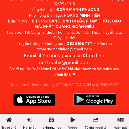
10/09/2018.
Tổng Biên tập:
ĐOÀN MẠNH PHƯƠNG
Phó Tổng Biên tập:
HOÀNG MINH TIẾN
Ban Thư ký - Biên tập:
ĐẶNG ĐÌNH CHẤN, PHẠM THỦY, CAO
HÀ, NHẬT QUANG, ĐOÀN HIẾU
Tòa soạn:T8, Cung Trí thức Thành phố, Số 1 Tôn Thất Thuyết, Cầu
Giấy, Hà Nội.
Truyền thông - Quảng cáo:
0826166777
- Hòm thư:
tcvietnamhoinhap@gmail.com
Email nhận bài Nghiên cứu Khoa học:
nckh.vnhn@gmail.com
Ghi rõ nguồn "Việt Nam Hội Nhập" khi phát hành từ Website này.
Kênh RSS
Designed & developed by VIETNAMPEDIA.COM
©
AICMS v2022
Trang chủ
Mới nhất
eMagazines
Video
Tỷ giá ngoại tệ
Ngôn ngữ