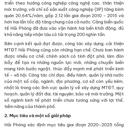
triển theo hướng công nghiệp công nghệ cao, thân thiện
môi trường, với chỉ số sản xuất công nghiệp (IIP) tăng bình
quân 20,64%/năm, gấp 2,12 lần giai đoạn 2010 - 2015 và
hơn hai lần tốc độ tăng chung của cả nước. Cảng biển quốc
tế Hải Phòng đã đưa vào vận hành hai bến khởi động, đủ
khả năng tiếp nhận tàu có tải trọng 200 nghìn tấn.
Bên cạnh kết quả đạt được, công tác xây dựng, cải thiện
MTĐT Hải Phòng cũng còn những hạn chế: Chưa ban hành
được nhiều cơ chế, chính sách có tính đột phá, làm đòn
bẩy để tạo ra những nguồn lực mới, những chuyển biến
mang tính bước ngoặt, thúc đẩy mạnh mẽ phát triển kinh
tế - xã hội. Công tác chỉ đạo, điều hành, quản lý nhà nước
của một số cấp, ngành, địa phương, cơ sở còn yếu kém,
nhất là trong các lĩnh vực quản lý về xây dựng MTĐT, quy
hoạch, quản lý đất đai, tài nguyên, bảo vệ môi trường. Một
số ngành kinh tế phát triển chưa tương xứng với lợi thế,
tiềm năng của thành phố.
2. Mục
tiêu và một số giải pháp
Hải Phòng xác định mục tiêu giai đoạn 2020-2025 tổng