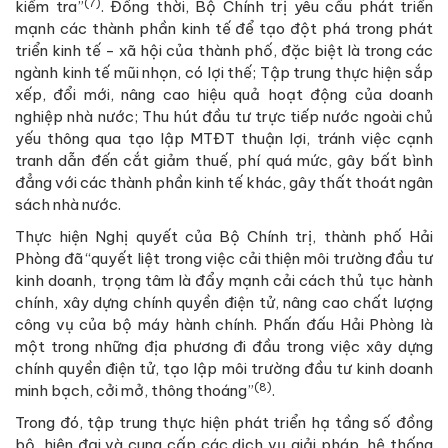
(7)
kiểm tra”
. Đồng thời, Bộ Chính trị yêu cầu phát triển
mạnh các thành phần kinh tế để tạo đột phá trong phát
triển kinh tế - xã hội của thành phố, đặc biệt là trong các
ngành kinh tế mũi nhọn, có lợi thế; Tập trung thực hiện sắp
xếp, đổi mới, nâng cao hiệu quả hoạt động của doanh
nghiệp nhà nước; Thu hút đầu tư trực tiếp nước ngoài chủ
yếu thông qua tạo lập MTĐT thuận lợi, tránh việc cạnh
tranh dẫn đến cắt giảm thuế, phí quá mức, gây bất bình
đẳng với các thành phần kinh tế khác, gây thất thoát ngân
sách nhà nước.
Thực hiện Nghị quyết của Bộ Chính trị, thành phố Hải
Phòng đã “quyết liệt trong việc cải thiện môi trường đầu tư
kinh doanh, trọng tâm là đẩy mạnh cải cách thủ tục hành
chính, xây dựng chính quyền điện tử, nâng cao chất lượng
công vụ của bộ máy hành chính. Phấn đấu Hải Phòng là
một trong những địa phương đi đầu trong việc xây dựng
chính quyền điện tử, tạo lập môi trường đầu tư kinh doanh
(8)
minh bạch, cởi mở, thông thoáng”
.
Trong đó, tập trung thực hiện phát triển hạ tầng số đồng
bộ, hiện đại và cung cấp các dịch vụ giải pháp, hệ thống