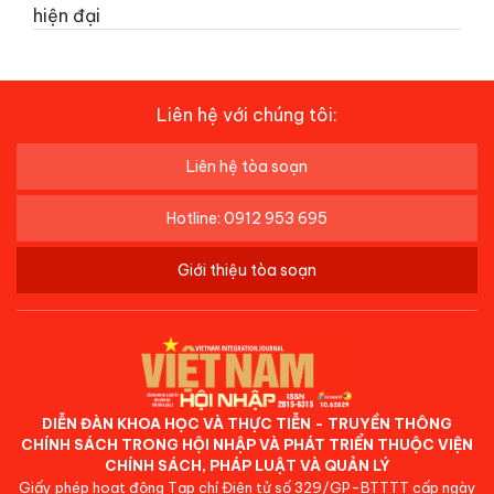
hiện đại
Liên hệ với chúng tôi:
Liên hệ tòa soạn
Hotline: 0912 953 695
Giới thiệu tòa soạn
DIỄN ĐÀN KHOA HỌC VÀ THỰC TIỄN - TRUYỀN THÔNG
CHÍNH SÁCH TRONG HỘI NHẬP VÀ PHÁT TRIỂN THUỘC VIỆN
CHÍNH SÁCH, PHÁP LUẬT VÀ QUẢN LÝ
Giấy phép hoạt động Tạp chí Điện tử số 329/GP-BTTTT cấp ngày