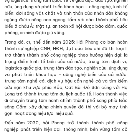
vụ logistics; trung tâm quốc tế về giáo dục, đào tạo, nghiên
cứu, ứng dụng và phát triển khoa học - công nghệ, kinh tế
biển; đời sống vật chất và tinh thần của nhân dân không
ngừng được nâng cao ngang tầm với các thành phố tiêu
biểu ở châu Á; trật tự, an toàn xã hội được bảo đảm, quốc
phòng, an ninh được giữ vững.
Trong đó, cụ thể đến năm 2025: Hải Phòng cơ bản hoàn
thành sự nghiệp CNH, HĐH; đạt các tiêu chí đô thị loại I;
trở thành thành phố công nghiệp theo hướng hiện đại; là
trọng điểm kinh tế biển của cả nước, trung tâm dịch vụ
logistics quốc gia, trung tâm đào tạo, nghiên cứu, ứng dụng
và phát triển khoa học - công nghệ biển của cả nước,
trung tâm nghề cá, dịch vụ hậu cần nghề cá và tìm kiếm
cứu nạn khu vực phía Bắc; Cát Bà, Đồ Sơn cùng với Hạ
Long trở thành trung tâm du lịch quốc tế. Hoàn thành việc
di chuyển trung tâm hành chính thành phố sang phía Bắc
sông Cấm; xây dựng chính quyền đô thị với bộ máy tinh
gọn, hoạt động hiệu lực, hiệu quả.
Đến năm 2030, hải Phòng trở thành thành phố công
nghiệp phát triển hiện đại, thông minh, bền vững tầm cỡ