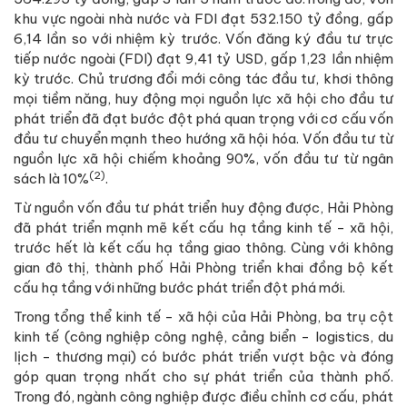
khu vực ngoài nhà nước và FDI đạt 532.150 tỷ đồng, gấp
6,14 lần so với nhiệm kỳ trước. Vốn đăng ký đầu tư trực
tiếp nước ngoài (FDI) đạt 9,41 tỷ USD, gấp 1,23 lần nhiệm
kỳ trước. Chủ trương đổi mới công tác đầu tư, khơi thông
mọi tiềm năng, huy động mọi nguồn lực xã hội cho đầu tư
phát triển đã đạt bước đột phá quan trọng với cơ cấu vốn
đầu tư chuyển mạnh theo hướng xã hội hóa. Vốn đầu tư từ
nguồn lực xã hội chiếm khoảng 90%, vốn đầu tư từ ngân
(2)
sách là 10%
.
Từ nguồn vốn đầu tư phát triển huy động được, Hải Phòng
đã phát triển mạnh mẽ kết cấu hạ tầng kinh tế - xã hội,
trước hết là kết cấu hạ tầng giao thông. Cùng với không
gian đô thị, thành phố Hải Phòng triển khai đồng bộ kết
cấu hạ tầng với những bước phát triển đột phá mới.
Trong tổng thể kinh tế - xã hội của Hải Phòng, ba trụ cột
kinh tế (công nghiệp công nghệ, cảng biển - logistics, du
lịch - thương mại) có bước phát triển vượt bậc và đóng
góp quan trọng nhất cho sự phát triển của thành phố.
Trong đó, ngành công nghiệp được điều chỉnh cơ cấu, phát