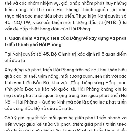
thể và các nhóm nhiệm vụ, giải pháp nhằm phát huy những
tiềm năng, lợi thế của Hải Phòng thành nguồn lực cho
thực hiện các mục tiêu phát triển. Thực hiện Nghị quyết số
45-NQ/TW, việc cải thiện môi trường đầu tư (MTĐT) là
vấn đề cấp thiết hàng đầu của Hải Phòng.
1. Quan điểm và mục tiêu của Đảng về xây dựng và phát
triển thành phố Hải Phòng
Tại Nghị quyết số 45, Bộ Chính trị xác định rõ 5 quan điểm
chỉ đạo là:
Xây dựng và phát triển Hải Phòng trên cơ sở khai thác hiệu
quả các lợi thế, tiềm năng, mối tương quan, liên kết với các
tỉnh ven biển Bắc Bộ, khu vực đồng bằng sông Hồng, các
tỉnh phía Bắc và kết nối quốc tế. Hải Phòng không chỉ là
một cực phát triển quan trọng trong tam giác phát triển Hà
Nội - Hải Phòng - Quảng Ninh mà còn là động lực phát triển
của vùng Bắc Bộ và của cả nước.
Chú ý giải quyết tốt mối quan hệ giữa phát triển nhanh và
bền vừng; giữa kế thừa và phát triển; giữa phát triển theo
cả chiều rộng và chiều sâu, trong đó phát triển theo chiều