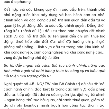
của địa phương.
Kết hợp với các khung quy định của cấp trên, thành phố
chủ động triển khai xây dựng và ban hành các cơ chế,
chính sách và các công cụ hỗ trợ liên quan đến đầu tư và
quản lý hoạt động đầu tư của cấp chính quyền. Đồng thời,
tổng kết thành dữ liệu đầu tư theo các chuyên đề: chính
sách ưu đãi, hỗ trợ đầu tư liên quan đến chi phí thuê lao
động, thuế tiếp cận đất đai, chế độ hưởng chi phí giải
phóng mặt bằng...; lĩnh vực đầu tư trong các khu kinh tế,
khu công nghiệp, cụm công nghiệp và khu công nghệ cao...;
vùng được hưởng chế độ ưu tiên.
Ba là, đẩy mạnh cải cách thủ tục hành chính, nâng cao
tính minh bạch và chất lượng thực thi công vụ và hiệu quả
cải thiện môi trường đầu tư
Nghị quyết số 45-NQ/TW của Bộ Chính trị đã nêu rõ: “cải
cách hành chính, đặc biệt là trong các lĩnh vực cấp phép
đầu tư, tiếp cận đất đai và các nguồn lực, dịch vụ tài chính
- ngân hàng, thủ tục hải quan, cải cách thuế quan, giảm tối
đa chi phí logistics, minh bạch hóa công tác thanh tra,