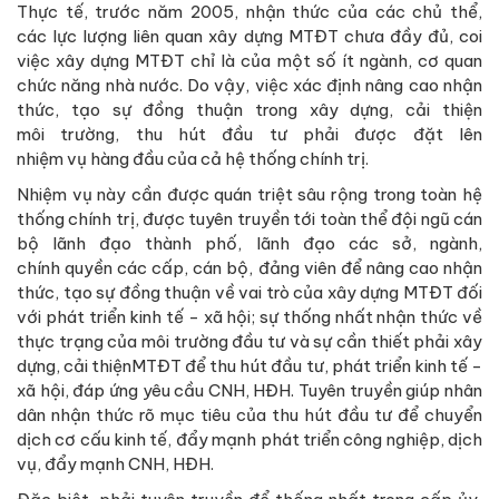
Thực tế, trước năm 2005, nhận thức của các chủ thể,
các lực lượng liên quan xây dựng MTĐT chưa đầy đủ, coi
việc xây dựng MTĐT chỉ là của một số ít ngành, cơ quan
chức năng nhà nước. Do vậy, việc xác định nâng cao nhận
thức, tạo sự đồng thuận trong xây dựng, cải thiện
môi trường, thu hút đầu tư phải được đặt lên
nhiệm vụ hàng đầu của cả hệ thống chính trị.
Nhiệm vụ này cần được quán triệt sâu rộng trong toàn hệ
thống chính trị, được tuyên truyền tới toàn thể đội ngũ cán
bộ lãnh đạo thành phố, lãnh đạo các sở, ngành,
chính quyền các cấp, cán bộ, đảng viên để nâng cao nhận
thức, tạo sự đồng thuận về vai trò của xây dựng MTĐT đối
với phát triển kinh tế - xã hội; sự thống nhất nhận thức về
thực trạng của môi trường đầu tư và sự cần thiết phải xây
dựng, cải thiệnMTĐT để thu hút đầu tư, phát triển kinh tế -
xã hội, đáp ứng yêu cầu CNH, HĐH. Tuyên truyền giúp nhân
dân nhận thức rõ mục tiêu của thu hút đầu tư để chuyển
dịch cơ cấu kinh tế, đẩy mạnh phát triển công nghiệp, dịch
vụ, đẩy mạnh CNH, HĐH.