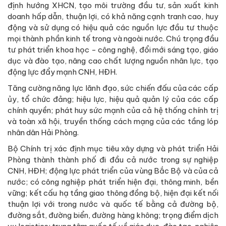
định hướng XHCN, tạo môi trường đầu tư, sản xuất kinh
doanh hấp dẫn, thuận lợi, có khả năng cạnh tranh cao, huy
động và sử dụng có hiệu quả các nguồn lực đầu tư thuộc
mọi thành phần kinh tế trong và ngoài nước. Chú trọng đầu
tư phát triển khoa học - công nghệ, đổi mới sáng tạo, giáo
dục và đào tạo, nâng cao chất lượng nguồn nhân lực, tạo
động lực đẩy mạnh CNH, HĐH.
Tăng cường năng lực lãnh đạo, sức chiến đấu của các cấp
ủy, tổ chức đảng; hiệu lực, hiệu quả quản lý của các cấp
chính quyền; phát huy sức mạnh của cả hệ thống chính trị
và toàn xã hội, truyền thống cách mạng của các tầng lóp
nhân dân Hải Phòng.
Bộ Chính trị xác định mục tiêu xây dựng và phát triển Hải
Phòng thành thành phố đi đầu cả nước trong sự nghiệp
CNH, HĐH; động lực phát triển của vùng Bắc Bộ và của cả
nước; có công nghiệp phát triển hiện đại, thông minh, bền
vững; kết cấu hạ tầng giao thông đồng bộ, hiện đại kết nối
thuận lợi với trong nước và quốc tế bằng cả đường bộ,
đường sắt, đường biển, đường hàng không; trọng điểm dịch