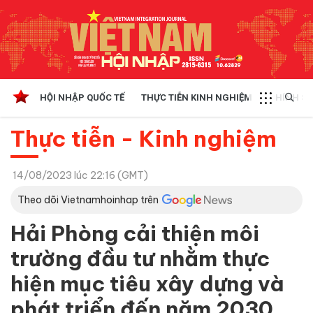
HỘI NHẬP QUỐC TẾ
THỰC TIỄN KINH NGHIỆM
CHÍNH SÁ
Thực tiễn - Kinh nghiệm
14/08/2023 lúc 22:16 (GMT)
Theo dõi Vietnamhoinhap trên
Hải Phòng cải thiện môi
trường đầu tư nhằm thực
hiện mục tiêu xây dựng và
phát triển đến năm 2030,