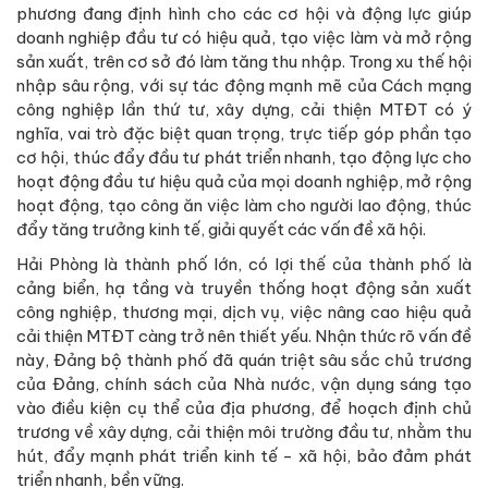
phương đang định hình cho các cơ hội và động lực giúp
doanh nghiệp đầu tư có hiệu quả, tạo việc làm và mở rộng
sản xuất, trên cơ sở đó làm tăng thu nhập. Trong xu thế hội
nhập sâu rộng, với sự tác động mạnh mẽ của Cách mạng
công nghiệp lần thứ tư, xây dựng, cải thiện MTĐT có ý
nghĩa, vai trò đặc biệt quan trọng, trực tiếp góp phần tạo
cơ hội, thúc đẩy đầu tư phát triển nhanh, tạo động lực cho
hoạt động đầu tư hiệu quả của mọi doanh nghiệp, mở rộng
hoạt động, tạo công ăn việc làm cho người lao động, thúc
đẩy tăng trưởng kinh tế, giải quyết các vấn đề xã hội.
Hải Phòng là thành phố lớn, có lợi thế của thành phố là
cảng biển, hạ tầng và truyền thống hoạt động sản xuất
công nghiệp, thương mại, dịch vụ, việc nâng cao hiệu quả
cải thiện MTĐT càng trở nên thiết yếu. Nhận thức rõ vấn đề
này, Đảng bộ thành phố đã quán triệt sâu sắc chủ trương
của Đảng, chính sách của Nhà nước, vận dụng sáng tạo
vào điều kiện cụ thể của địa phương, để hoạch định chủ
trương về xây dựng, cải thiện môi trường đầu tư, nhằm thu
hút, đẩy mạnh phát triển kinh tế - xã hội, bảo đảm phát
triển nhanh, bền vững.