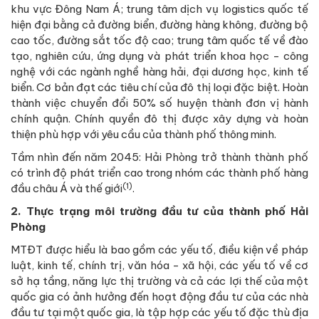
khu vực Đông Nam Á; trung tâm dịch vụ logistics quốc tế
hiện đại bằng cả đường biển, đường hàng không, đường bộ
cao tốc, đường sắt tốc độ cao; trung tâm quốc tế về đào
tạo, nghiên cứu, ứng dụng và phát triển khoa học - công
nghệ với các ngành nghề hàng hải, đại dương học, kinh tế
biển. Cơ bản đạt các tiêu chí của đô thị loại đặc biệt. Hoàn
thành việc chuyển đổi 50% số huyện thành đơn vị hành
chính quận. Chính quyền đô thị được xây dựng và hoàn
thiện phù hợp với yêu cầu của thành phố thông minh.
Tầm nhìn đến năm 2045: Hải Phòng trở thành thành phố
có trình độ phát triển cao trong nhóm các thành phố hàng
(1)
đầu châu Á và thế giới
.
2. Thực trạng môi trường đầu tư của thành phố Hải
Phòng
MTĐT được hiểu là bao gồm các yếu tố, điều kiện về pháp
luật, kinh tế, chính trị, văn hóa - xã hội, các yếu tố về cơ
sở hạ tầng, năng lực thị trường và cả các lợi thế của một
quốc gia có ảnh hưởng đến hoạt động đầu tư của các nhà
đầu tư tại một quốc gia, là tập hợp các yếu tố đặc thù địa