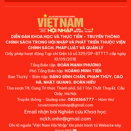
DIỄN ĐÀN KHOA HỌC VÀ THỰC TIỄN - TRUYỀN THÔNG
CHÍNH SÁCH TRONG HỘI NHẬP VÀ PHÁT TRIỂN THUỘC VIỆN
CHÍNH SÁCH, PHÁP LUẬT VÀ QUẢN LÝ
Giấy phép hoạt động Tạp chí Điện tử số 329/GP-BTTTT cấp ngày
10/09/2018.
Tổng Biên tập:
ĐOÀN MẠNH PHƯƠNG
Phó Tổng Biên tập:
HOÀNG MINH TIẾN
Ban Thư ký - Biên tập:
ĐẶNG ĐÌNH CHẤN, PHẠM THỦY, CAO
HÀ, NHẬT QUANG, ĐOÀN HIẾU
Tòa soạn:T8, Cung Trí thức Thành phố, Số 1 Tôn Thất Thuyết, Cầu
Giấy, Hà Nội.
Truyền thông - Quảng cáo:
0826166777
- Hòm thư:
tcvietnamhoinhap@gmail.com
Email nhận bài Nghiên cứu Khoa học:
nckh.vnhn@gmail.com
Ghi rõ nguồn "Việt Nam Hội Nhập" khi phát hành từ Website này.