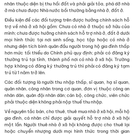
nhân thuộc diện bị thu hồi đất và phải giải tỏa, phá dỡ nhà
ở mà chưa được Nhà nước bồi thường bằng nhà ở, đất ở.
Điều kiện để các đối tượng trên được hưởng chính sách hỗ
trợ về nhà ở xã hội gồm: Chưa có nhà ở thuộc sở hữu của
mình; chưa được hưởng chính sách hỗ trợ nhà ở, đất ở dưới
mọi hình thức tại nơi sinh sống, học tập hoặc có nhà ở
nhưng diện tích bình quân đầu người trong hộ gia đình thấp
hơn mức tối thiểu do Chính phủ quy định; phải có đăng ký
thường trú tại tỉnh, thành phố nơi có nhà ở xã hội. Trường
hợp không có đăng ký thường trú thì phải có đăng ký tạm
trú từ 1 năm trở lên.
Các đối tượng là người thu nhập thấp, sĩ quan, hạ sĩ quan,
quân nhân, công nhân trong cơ quan, đơn vị thuộc công an
nhân dân, quân đội nhân dân; cán bộ, công chức, viên chức
phải thuộc diện không phải nộp thuế thu nhập.
Về nguyên tắc bán, cho thuê, thuê mua nhà ở xã hội, mỗi hộ
gia đình, cá nhân chỉ được giải quyết hỗ trợ nhà ở xã hội
một lần. Người thuê nhà ở xã hội không được cho thuê lại
hoặc chuyển nhượng dưới mọi hình thức trong thời gian