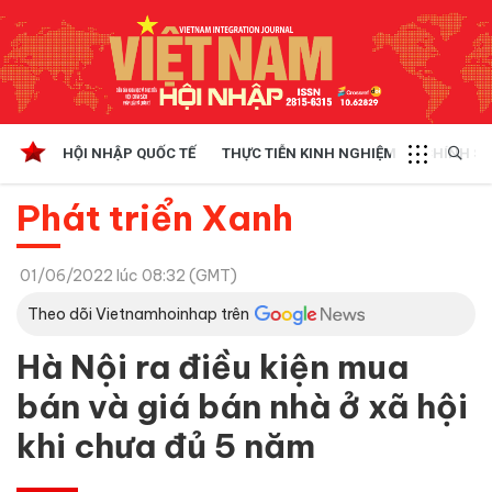
HỘI NHẬP QUỐC TẾ
THỰC TIỄN KINH NGHIỆM
CHÍNH SÁ
Phát triển Xanh
01/06/2022 lúc 08:32 (GMT)
Theo dõi Vietnamhoinhap trên
Hà Nội ra điều kiện mua
bán và giá bán nhà ở xã hội
khi chưa đủ 5 năm