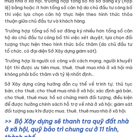
mua nhà ở xã hội, trường hợp tổng số hồ sơ đăng ký (hợp
lệ) bằng hoặc ít hơn tổng số căn hộ do chủ đầu tư công bố
thì việc lựa chọn căn hộ thực hiện theo hình thức thỏa
thuận giữa chủ đầu tư và khách hàng.
Trường hợp tổng số hồ sơ đăng ký nhiều hơn tổng số căn
hộ do chủ đầu tư công bố thì việc xét duyệt, lựa chọn đối
tượng thực hiện theo hình thức bốc thăm (do chủ đầu tư
tổ chức, có đại diện Sở Xây dựng giám sát).
Trường hợp là người có công với cách mạng, người khuyết
tật thì được ưu tiên mua, thuê, thuê mua nhà ở xã hội mà
không phải bốc thăm với tỷ lệ nhất định...
Sở Xây dựng cũng hướng dẫn cụ thể về trình tự, thủ tục
bán, cho thuê, cho thuê mua nhà ở xã hội; xác định giá bán,
cho thuê, thuê mua; hồ sơ chứng minh đối tượng, điều kiện
để được hưởng chính sách hỗ trợ về nhà ở xã hội; giám sát
đối tượng sau khi được mua, thuê, thuê mua nhà ở xã hội.
Bộ Xây dựng sẽ thanh tra quỹ đất nhà
ở xã hội, quỹ bảo trì chung cư ở 11 tỉnh,