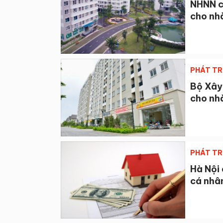
NHNN ch
cho nhà
PHÁT TR
Bộ Xây 
cho nhà
PHÁT TR
Hà Nội 
cá nhâ