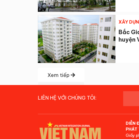
XÂY DỰ
Bắc Gia
huyện 
Xem tiếp
LIÊN HỆ VỚI CHÚNG TÔI:
DIỄN 
PHÁT 
Giấy p