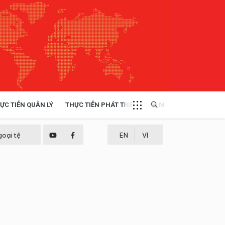
ỰC TIỄN QUẢN LÝ
THỰC TIỄN PHÁT TRIỂN
MULTIMEDIA
TÀI NGUYÊN - MÔI TRƯỜNG
goại tệ
EN
VI
THỰC TIỄN - KINH NGHIỆM