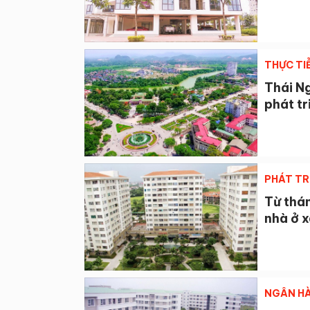
THỰC TI
Thái Ng
phát tr
PHÁT TR
Từ thá
nhà ở x
NGÂN HÀ