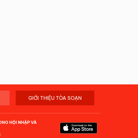
GIỚI THIỆU TÒA SOẠN
ONG HỘI NHẬP VÀ
.