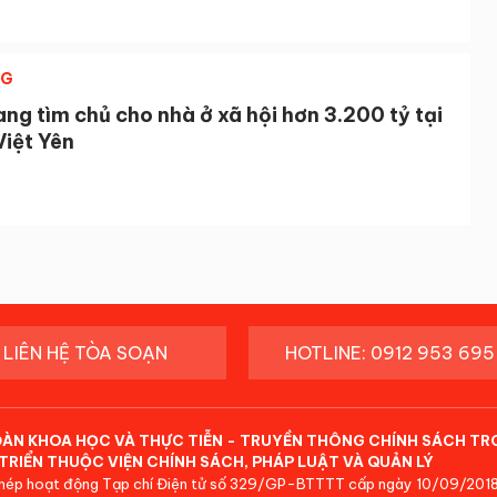
NG
ng tìm chủ cho nhà ở xã hội hơn 3.200 tỷ tại
Việt Yên
LIÊN HỆ TÒA SOẠN
HOTLINE: 0912 953 695
ĐÀN KHOA HỌC VÀ THỰC TIỄN - TRUYỀN THÔNG CHÍNH SÁCH TR
TRIỂN THUỘC VIỆN CHÍNH SÁCH, PHÁP LUẬT VÀ QUẢN LÝ
hép hoạt động Tạp chí Điện tử số 329/GP-BTTTT cấp ngày 10/09/2018