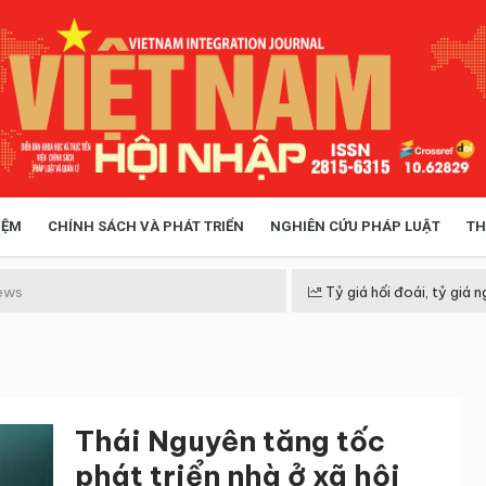
IỆM
CHÍNH SÁCH VÀ PHÁT TRIỂN
NGHIÊN CỨU PHÁP LUẬT
TH
HÓA XÃ HỘI
CHÍNH SÁCH
ews
Tỷ giá hối đoái, tỷ giá n
 TIỄN QUẢN LÝ
VIỆT NAM ĐIỂM ĐẾN
Thái Nguyên tăng tốc
phát triển nhà ở xã hội