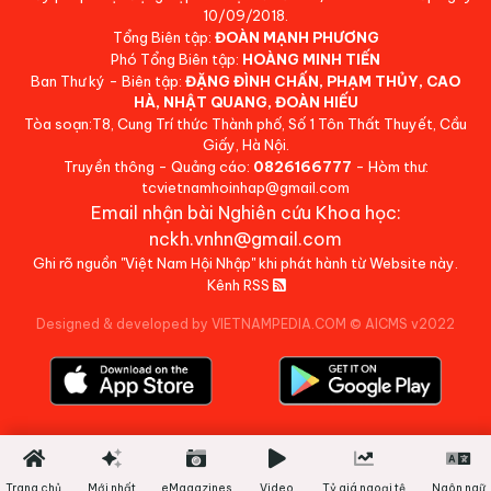
10/09/2018.
Tổng Biên tập:
ĐOÀN MẠNH PHƯƠNG
Phó Tổng Biên tập:
HOÀNG MINH TIẾN
Ban Thư ký - Biên tập:
ĐẶNG ĐÌNH CHẤN, PHẠM THỦY, CAO
HÀ, NHẬT QUANG, ĐOÀN HIẾU
Tòa soạn:T8, Cung Trí thức Thành phố, Số 1 Tôn Thất Thuyết, Cầu
Giấy, Hà Nội.
Truyền thông - Quảng cáo:
0826166777
- Hòm thư:
tcvietnamhoinhap@gmail.com
Email nhận bài Nghiên cứu Khoa học:
nckh.vnhn@gmail.com
Ghi rõ nguồn "Việt Nam Hội Nhập" khi phát hành từ Website này.
Kênh RSS
Designed & developed by VIETNAMPEDIA.COM
©
AICMS v2022
Trang chủ
Mới nhất
eMagazines
Video
Tỷ giá ngoại tệ
Ngôn ngữ