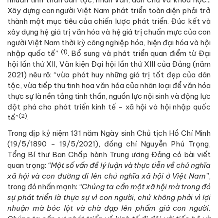
Xây dựng con người Việt Nam phát triển toàn diện phải trở
thành một mục tiêu của chiến lược phát triển. Đúc kết và
xây dựng hệ giá trị văn hóa và hệ giá trị chuẩn mực của con
người Việt Nam thời kỳ công nghiệp hóa, hiện đại hóa và hội
(1)
nhập quốc tế”
. Bổ sung và phát triển quan điểm từ Đại
hội lần thứ XII, Văn kiện Đại hội lần thứ XIII của Đảng (năm
2021) nêu rõ: “vừa phát huy những giá trị tốt đẹp của dân
tộc, vừa tiếp thu tinh hoa văn hóa của nhân loại để văn hóa
thực sự là nền tảng tinh thần, nguồn lực nội sinh và động lực
đột phá cho phát triển kinh tế - xã hội và hội nhập quốc
(2)
tế”
.
Trong dịp kỷ niệm 131 năm Ngày sinh Chủ tịch Hồ Chí Minh
(19/5/1890 - 19/5/2021), đồng chí Nguyễn Phú Trọng,
Tổng Bí thư Ban Chấp hành Trung ương Đảng có bài viết
quan trọng:
“Một số vấn đề lý luận và thực tiễn về chủ nghĩa
xã hội và con đường đi lên chủ nghĩa xã hội ở Việt Nam”
,
trong đó nhấn mạnh:
“Chúng ta cần một xã hội mà trong đó
sự phát triển là thực sự vì con người, chứ không phải vì lợi
nhuận mà bóc lột và chà đạp lên phẩm giá con người.