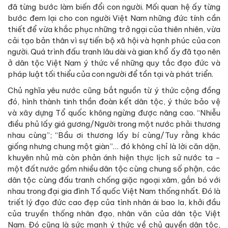
đã từng bước làm biến đổi con người. Mối quan hệ ấy từng
bước đem lại cho con người Việt Nam những đức tính cần
thiết để vừa khắc phục những trở ngại của thiên nhiên, vừa
cải tạo bản thân vì sự tiến bộ xã hội và hạnh phúc của con
người. Quá trình đấu tranh lâu dài và gian khổ ấy đã tạo nên
ở dân tộc Việt Nam ý thức về những quy tắc đạo đức và
pháp luật tối thiểu của con người để tồn tại và phát triển.
Chủ nghĩa yêu nước cũng bắt nguồn từ ý thức cộng đồng
đó, hình thành tinh thần đoàn kết dân tộc, ý thức bảo vệ
và xây dựng Tổ quốc không ngừng được nâng cao. “Nhiễu
điều phủ lấy giá gương/Người trong một nước phải thương
nhau cùng”; “Bầu ơi thương lấy bí cùng/Tuy rằng khác
giống nhưng chung một giàn”… đó không chỉ là lời căn dặn,
khuyên nhủ mà còn phản ánh hiện thực lịch sử nước ta -
một đất nước gồm nhiều dân tộc cùng chung số phận, các
dân tộc cùng đấu tranh chống giặc ngoại xâm, gắn bó với
nhau trong đại gia đình Tổ quốc Việt Nam thống nhất. Đó là
triết lý đạo đức cao đẹp của tình nhân ái bao la, khởi đầu
của truyền thống nhân đạo, nhân văn của dân tộc Việt
Nam. Đó cũng là sức mạnh ý thức về chủ quyền dân tộc,