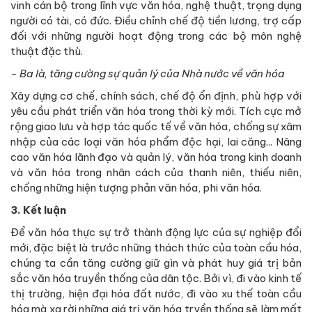
vinh cán bộ trong lĩnh vực văn hóa, nghệ thuật, trọng dụng
người có tài, có đức. Điều chỉnh chế độ tiền lương, trợ cấp
đối với những người hoạt động trong các bộ môn nghệ
thuật đặc thù.
-
Ba là, tăng cường sự quản lý của Nhà nước về văn hóa
Xây dựng cơ chế, chính sách, chế độ ổn định, phù hợp với
yêu cầu phát triển văn hóa trong thời kỳ mới. Tích cực mở
rộng giao lưu và hợp tác quốc tế về văn hóa, chống sự xâm
nhập của các loại văn hóa phẩm độc hại, lai căng... Nâng
cao văn hóa lãnh đạo và quản lý, văn hóa trong kinh doanh
và văn hóa trong nhân cách của thanh niên, thiếu niên,
chống những hiện tượng phản văn hóa, phi văn hóa.
3.
Kết luận
Để văn hóa thực sự trở thành động lực của sự nghiệp đổi
mới, đặc biệt là trước những thách thức của toàn cầu hóa,
chúng ta cần tăng cường giữ gìn và phát huy giá trị bản
sắc văn hóa truyền thống của dân tộc. Bởi vì, đi vào kinh tế
thị trường, hiện đại hóa đất nước, đi vào xu thế toàn cầu
hóa mà xa rời những giá trị văn hóa tryền thống sẽ làm mất