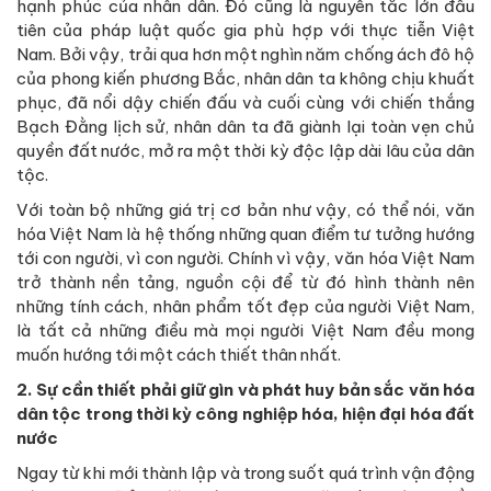
hạnh phúc của nhân dân. Đó cũng là nguyên tắc lớn đầu
tiên của pháp luật quốc gia phù hợp với thực tiễn Việt
Nam. Bởi vậy, trải qua hơn một nghìn năm chống ách đô hộ
của phong kiến phương Bắc, nhân dân ta không chịu khuất
phục, đã nổi dậy chiến đấu và cuối cùng với chiến thắng
Bạch Đằng lịch sử, nhân dân ta đã giành lại toàn vẹn chủ
quyền đất nước, mở ra một thời kỳ độc lập dài lâu của dân
tộc.
Với toàn bộ những giá trị cơ bản như vậy, có thể nói, văn
hóa Việt Nam là hệ thống những quan điểm tư tưởng hướng
tới con người, vì con người. Chính vì vậy, văn hóa Việt Nam
trở thành nền tảng, nguồn cội để từ đó hình thành nên
những tính cách, nhân phẩm tốt đẹp của người Việt Nam,
là tất cả những điều mà mọi người Việt Nam đều mong
muốn hướng tới một cách thiết thân nhất.
2.
Sự cần thiết phải
giữ gìn và phát huy bản sắc văn hóa
dân tộc trong thời kỳ công nghiệp hóa, hiện đại hóa đất
nước
Ngay từ khi mới thành lập và trong suốt quá trình vận động