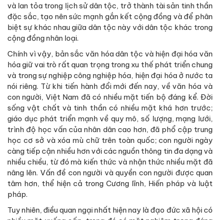
và lan tỏa trong lịch sử dân tộc, trở thành tài sản tinh thần
đặc sắc, tạo nên sức mạnh gắn kết cộng đồng và để phân
biệt sự khác nhau giữa dân tộc này với dân tộc khác trong
cộng đồng nhân loại.
Chính vì vậy, bản sắc văn hóa dân tộc và hiện đại hóa văn
hóa giữ vai trò rất quan trọng trong xu thế phát triển chung
và trong sự nghiệp công nghiệp hóa, hiện đại hóa ở nước ta
nói riêng. Từ khi tiến hành đổi mới đến nay, về văn hóa và
con người, Việt Nam đã có nhiều mặt tiến bộ đáng kể. Đời
sống vật chất và tinh thần có nhiều mặt khá hơn trước;
giáo dục phát triển mạnh về quy mô, số lượng, mạng lưới,
trình độ học vấn của nhân dân cao hơn, đã phổ cập trung
học cơ sở và xóa mù chữ trên toàn quốc; con người ngày
càng tiếp cận nhiều hơn với các nguồn thông tin đa dạng và
nhiều chiều, từ đó mà kiến thức và nhận thức nhiều mặt đã
nâng lên. Vấn đề con người và quyền con người được quan
tâm hơn, thể hiện cả trong Cương lĩnh, Hiến pháp và luật
pháp.
Tuy nhiên, điều quan ngại nhất hiện nay là đạo đức xã hội có