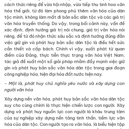
cách thức riêng để vừa hội nhập, vừa tiếp thu tinh hoa văn
hóa thế giới, từ đó làm phong phú thêm văn hóa của dân
tộc mình, không làm mất đi bản sắc dân tộc và các giá trị
văn hóa truyền thống. Do vậy, trong bối cảnh này, vấn đề
xác định, định hướng giá trị nói chung, giá trị văn hóa nói
riêng, để từ đó nhận thức sâu sắc và định hướng đúng đắn
việc giữ gìn và phát huy bản sắc dân tộc là điều hết sức
cần thiết và cấp bách. Chính vì vậy, xuất phát từ quan
điểm của Đảng, thực tiễn thực trạng văn hóa Việt Nam,
tác giả đề xuất một số giải pháp nhằm đẩy mạnh việc giữ
gìn và phát huy bản sắc văn hóa dân tộc trong giai đoạn
công nghiệp hóa, hiện đại hóa đất nước hiện nay.
- Một là, phát huy chủ nghĩa yêu nước và xây dựng con
người văn hóa
Xây dựng nền văn hóa, phát huy bản sắc văn hóa dân tộc
suy cho cùng chính là thực hiện chiến lược con người. Xây
dựng và phát huy nguồn lực con người là khâu trung tâm
của sự nghiệp xây dựng nền tảng tinh thần, tiềm lực văn
hóa của dân tộc. Con người tạo ra văn hóa, là biểu hiện tập