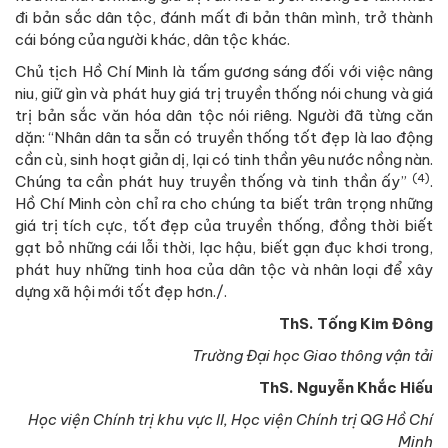
đi bản sắc dân tộc, đánh mất đi bản thân mình, trở thành
cái bóng của người khác, dân tộc khác.
Chủ tịch Hồ Chí Minh là tấm gương sáng đối với việc nâng
niu, giữ gìn và phát huy giá trị truyền thống nói chung và giá
trị bản sắc văn hóa dân tộc nói riêng. Người đã từng căn
dặn: “Nhân dân ta sẵn có truyền thống tốt đẹp là lao động
cần cù, sinh hoạt giản dị, lại có tinh thần yêu nước nồng nàn.
(4)
Chúng ta cần phát huy truyền thống và tinh thần ấy”
.
Hồ Chí Minh còn chỉ ra cho chúng ta biết trân trọng những
giá trị tích cực, tốt đẹp của truyền thống, đồng thời biết
gạt bỏ những cái lỗi thời, lạc hậu, biết gạn đục khơi trong,
phát huy những tinh hoa của dân tộc và nhân loại để xây
dựng xã hội mới tốt đẹp hơn./.
ThS. Tống Kim Đông
Trường Đại học Giao thông vận tải
ThS. Nguyễn Khắc Hiếu
Học viện Chính trị khu vực II, Học viện Chính trị QG Hồ Chí
Minh