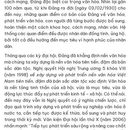
cách mạng, Đảng đặc biệt coi trọng văn hóa. Nhìn lại gần
100 năm qua, từ khi Đảng ra đời (ngày 03/02/1930) cho
đến nay, những quan điểm cơ bản của Đảng về văn hóa,
phát triển văn hóa, con người đã từng bước được bổ sung,
hoàn thiện một cách khoa học, cách mạng, nhân văn. Hệ
thống các quan điểm đều được nhân dân đồng tình, ủng hộ,
bởi tất cả đều hướng đến mục tiêu vì hạnh phúc của nhân
dân.
Thông qua các kỳ đại hội, Đảng đã khẳng định nền văn hóa
mà chúng ta xây dựng là nền văn hóa tiên tiến, đậm đà bản
sắc dân tộc. Nghị quyết Hội nghị Trung ương 5 khóa VIII
(năm 1998)
về xây dựng và phát triển nền văn hóa Việt
Nam tiên tiến, đậm đà bản sắc dân tộc
xác định: Văn hóa
là nền tảng tinh thần của xã hội, vừa là mục tiêu, vừa là
động lực thúc đẩy sự phát triển kinh tế - xã hội. Có thể nói,
đến nay đây vẫn là Nghị quyết có ý nghĩa chiến lược, chỉ
đạo quá trình xây dựng và phát triển sự nghiệp văn hóa ở
nước ta, cần tiếp tục được kế thừa, bổ sung và phát huy
trong thời kỳ mới. Văn kiện Đại hội lần thứ X (năm 2006)
nhấn mạnh: “Tiếp tục phát triển sâu rộng và nâng cao chất