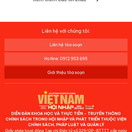
Liên hệ với chúng tôi:
Liên hệ tòa soạn
Hotline: 0912 953 695
Giới thiệu tòa soạn
DIỄN ĐÀN KHOA HỌC VÀ THỰC TIỄN - TRUYỀN THÔNG
CHÍNH SÁCH TRONG HỘI NHẬP VÀ PHÁT TRIỂN THUỘC VIỆN
CHÍNH SÁCH, PHÁP LUẬT VÀ QUẢN LÝ
Giấy phép hoạt động Tạp chí Điện tử số 329/GP-BTTTT cấp ngày