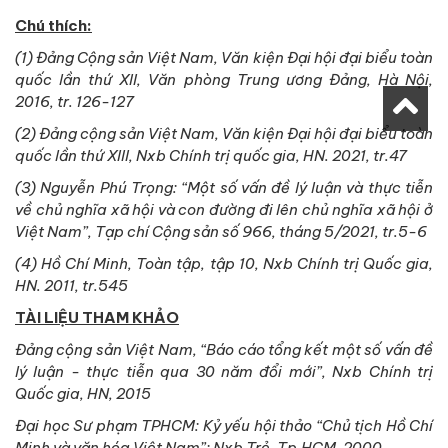
Chú thích:
(1) Đảng Cộng sản Việt Nam, Văn kiện Đại hội đại biểu toàn
quốc lần thứ XII, Văn phòng Trung ương Đảng, Hà Nội,
2016, tr. 126-127
(2) Đảng cộng sản Việt Nam, Văn kiện Đại hội đại biểu toàn
quốc lần thứ XIII, Nxb Chính trị quốc gia, HN. 2021, tr.47
(3) Nguyễn Phú Trọng: “Một số vấn đề lý luận và thực tiễn
về chủ nghĩa xã hội và con đường đi lên chủ nghĩa xã hội ở
Việt Nam”, Tạp chí Cộng sản số 966, tháng 5/2021, tr.5-6
(4) Hồ Chí Minh, Toàn tập, tập 10, Nxb Chính trị Quốc gia,
HN. 2011, tr.545
TÀI LIỆU THAM KHẢO
Đảng cộng sản Việt Nam, “Báo cáo tổng kết một số vấn đề
lý luận - thực tiễn qua 30 năm đổi mới”, Nxb Chính trị
Quốc gia, HN, 2015
Đại học Sư phạm TPHCM: Kỷ yếu hội thảo “Chủ tịch Hồ Chí
Minh và văn hóa Việt Nam”; Nxb Trẻ, Tp.HCM, 2000