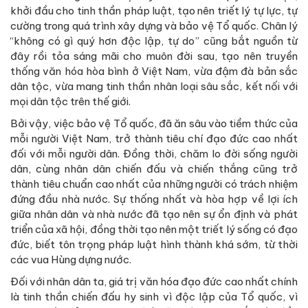
khởi đầu cho tinh thần pháp luật, tạo nên triết lý tự lực, tự
cường trong quá trình xây dựng và bảo vệ Tổ quốc. Chân lý
“không có gì quý hơn độc lập, tự do” cũng bắt nguồn từ
đây rồi tỏa sáng mãi cho muôn đời sau, tạo nên truyền
thống văn hóa hòa bình ở Việt Nam, vừa đậm đà bản sắc
dân tộc, vừa mang tinh thần nhân loại sâu sắc, kết nối với
mọi dân tộc trên thế giới.
Bởi vậy, việc bảo vệ Tổ quốc, đã ăn sâu vào tiềm thức của
mỗi người Việt Nam, trở thành tiêu chí đạo đức cao nhất
đối với mỗi người dân. Đồng thời, chăm lo đời sống người
dân, cùng nhân dân chiến đấu và chiến thắng cũng trở
thành tiêu chuẩn cao nhất của những người có trách nhiệm
đứng đầu nhà nước. Sự thống nhất và hòa hợp về lợi ích
giữa nhân dân và nhà nước đã tạo nên sự ổn định và phát
triển của xã hội, đồng thời tạo nên một triết lý sống có đạo
đức, biết tôn trọng pháp luật hình thành khá sớm, từ thời
các vua Hùng dựng nước.
Đối với nhân dân ta, giá trị văn hóa đạo đức cao nhất chính
là tinh thần chiến đấu hy sinh vì độc lập của Tổ quốc, vì