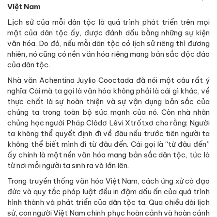
Việt Nam
Lịch sử của mỗi dân tộc là quá trình phát triển trên mọi
mặt của dân tộc ấy, được đánh dấu bằng những sự kiện
văn hóa. Do đó, nếu mỗi dân tộc có lịch sử riêng thì đương
nhiên, nó cũng có nền văn hóa riêng mang bản sắc độc đáo
của dân tộc.
Nhà văn Achentina Juylio Cooctada đã nói một câu rất ý
nghĩa: Cái mà ta gọi là văn hóa không phải là cái gì khác, về
thực chất là sự hoàn thiện và sự vận dụng bản sắc của
chúng ta trong toàn bộ sức mạnh của nó. Còn nhà nhân
chủng học người Pháp Clôdơ Lêvi Xtrốtxơ cho rằng: Người
ta không thể quyết định đi về đâu nếu trước tiên người ta
không thể biết mình đi từ đâu đến. Cái gọi là “từ đâu đến”
ấy chính là một nền văn hóa mang bản sắc dân tộc, tức là
từ nơi mỗi người ta sinh ra và lớn lên.
Trong truyền thống văn hóa Việt Nam, cách ứng xử có đạo
đức và quy tắc pháp luật đều in đậm dấu ấn của quá trình
hình thành và phát triển của dân tộc ta. Qua chiều dài lịch
sử, con người Việt Nam chinh phục hoàn cảnh và hoàn cảnh