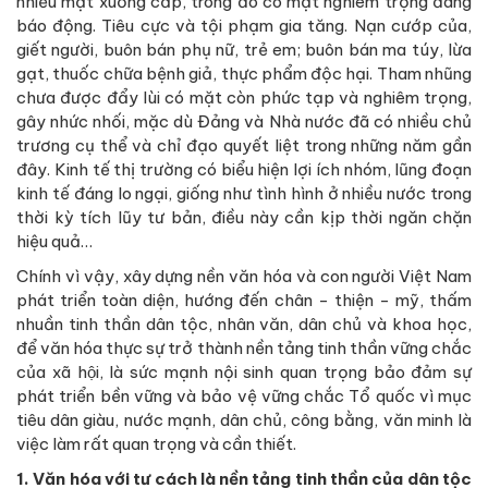
nhiều mặt xuống cấp, trong đó có mặt nghiêm trọng đáng
báo động. Tiêu cực và tội phạm gia tăng. Nạn cướp của,
giết người, buôn bán phụ nữ, trẻ em; buôn bán ma túy, lừa
gạt, thuốc chữa bệnh giả, thực phẩm độc hại. Tham nhũng
chưa được đẩy lùi có mặt còn phức tạp và nghiêm trọng,
gây nhức nhối, mặc dù Đảng và Nhà nước đã có nhiều chủ
trương cụ thể và chỉ đạo quyết liệt trong những năm gần
đây. Kinh tế thị trường có biểu hiện lợi ích nhóm, lũng đoạn
kinh tế đáng lo ngại, giống như tình hình ở nhiều nước trong
thời kỳ tích lũy tư bản, điều này cần kịp thời ngăn chặn
hiệu quả…
Chính vì vậy, xây dựng nền văn hóa và con người Việt Nam
phát triển toàn diện, hướng đến chân - thiện - mỹ, thấm
nhuần tinh thần dân tộc, nhân văn, dân chủ và khoa học,
để văn hóa thực sự trở thành nền tảng tinh thần vững chắc
của xã hội, là sức mạnh nội sinh quan trọng bảo đảm sự
phát triển bền vững và bảo vệ vững chắc Tổ quốc vì mục
tiêu dân giàu, nước mạnh, dân chủ, công bằng, văn minh là
việc làm rất quan trọng và cần thiết.
1. Văn hóa với tư cách là nền tảng tinh thần của dân tộc