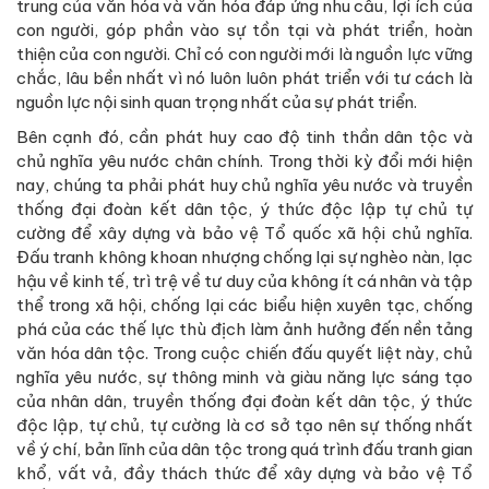
trung của văn hóa và văn hóa đáp ứng nhu cầu, lợi ích của
con người, góp phần vào sự tồn tại và phát triển, hoàn
thiện của con người. Chỉ có con người mới là nguồn lực vững
chắc, lâu bền nhất vì nó luôn luôn phát triển với tư cách là
nguồn lực nội sinh quan trọng nhất của sự phát triển.
Bên cạnh đó, cần phát huy cao độ tinh thần dân tộc và
chủ nghĩa yêu nước chân chính. Trong thời kỳ đổi mới hiện
nay, chúng ta phải phát huy chủ nghĩa yêu nước và truyền
thống đại đoàn kết dân tộc, ý thức độc lập tự chủ tự
cường để xây dựng và bảo vệ Tổ quốc xã hội chủ nghĩa.
Đấu tranh không khoan nhượng chống lại sự nghèo nàn, lạc
hậu về kinh tế, trì trệ về tư duy của không ít cá nhân và tập
thể trong xã hội, chống lại các biểu hiện xuyên tạc, chống
phá của các thế lực thù địch làm ảnh hưởng đến nền tảng
văn hóa dân tộc. Trong cuộc chiến đấu quyết liệt này, chủ
nghĩa yêu nước, sự thông minh và giàu năng lực sáng tạo
của nhân dân, truyền thống đại đoàn kết dân tộc, ý thức
độc lập, tự chủ, tự cường là cơ sở tạo nên sự thống nhất
về ý chí, bản lĩnh của dân tộc trong quá trình đấu tranh gian
khổ, vất vả, đầy thách thức để xây dựng và bảo vệ Tổ