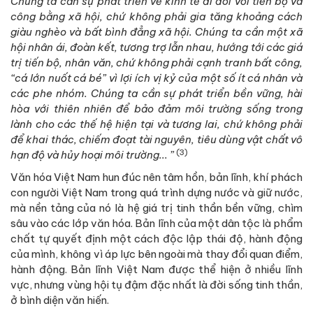
Chúng ta cần sự phát triển về kinh tế đi đôi với tiến bộ và
công bằng xã hội, chứ không phải gia tăng khoảng cách
giàu nghèo và bất bình đẳng xã hội. Chúng ta cần một xã
hội nhân ái, đoàn kết, tương trợ lẫn nhau, hướng tới các giá
trị tiến bộ, nhân văn, chứ không phải cạnh tranh bất công,
“cá lớn nuốt cá bé” vì lợi ích vị kỷ của một số ít cá nhân và
các phe nhóm. Chúng ta cần sự phát triển bền vững, hài
hòa với thiên nhiên để bảo đảm môi trường sống trong
lành cho các thế hệ hiện tại và tương lai, chứ không phải
để khai thác, chiếm đoạt tài nguyên, tiêu dùng vật chất vô
(3)
hạn độ và hủy hoại môi trường... ”
Văn hóa Việt Nam hun đúc nên tâm hồn, bản lĩnh, khí phách
con người Việt Nam trong quá trình dựng nước và giữ nước,
mà nền tảng của nó là hệ giá trị tinh thần bền vững, chìm
sâu vào các lớp văn hóa. Bản lĩnh của một dân tộc là phẩm
chất tự quyết định một cách độc lập thái độ, hành động
của mình, không vì áp lực bên ngoài mà thay đổi quan điểm,
hành động. Bản lĩnh Việt Nam được thể hiện ở nhiều lĩnh
vực, nhưng vùng hội tụ đậm đặc nhất là đời sống tinh thần,
ở bình diện văn hiến.