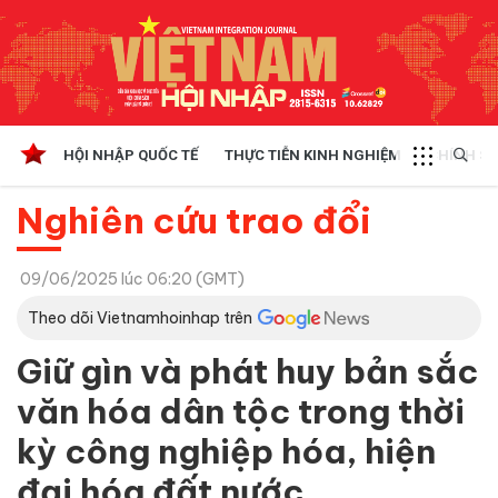
HỘI NHẬP QUỐC TẾ
THỰC TIỄN KINH NGHIỆM
CHÍNH SÁ
Nghiên cứu trao đổi
09/06/2025 lúc 06:20 (GMT)
Theo dõi Vietnamhoinhap trên
Giữ gìn và phát huy bản sắc
văn hóa dân tộc trong thời
kỳ công nghiệp hóa, hiện
đại hóa đất nước