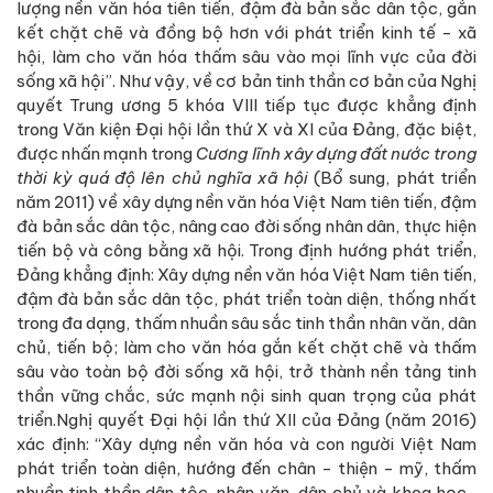
lượng nền văn hóa tiên tiến, đậm đà bản sắc dân tộc, gắn
kết chặt chẽ và đồng bộ hơn với phát triển kinh tế - xã
hội, làm cho văn hóa thấm sâu vào mọi lĩnh vực của đời
sống xã hội”. Như vậy, về cơ bản tinh thần cơ bản của Nghị
quyết Trung ương 5 khóa VIII tiếp tục được khẳng định
trong Văn kiện Đại hội lần thứ X và XI của Đảng, đặc biệt,
được nhấn mạnh trong
Cương lĩnh xây dựng đất nước trong
thời kỳ quá độ lên chủ nghĩa xã hội
(Bổ sung, phát triển
năm 2011) về xây dựng nền văn hóa Việt Nam tiên tiến, đậm
đà bản sắc dân tộc, nâng cao đời sống nhân dân, thực hiện
tiến bộ và công bằng xã hội. Trong định hướng phát triển,
Đảng khẳng định: Xây dựng nền văn hóa Việt Nam tiên tiến,
đậm đà bản sắc dân tộc, phát triển toàn diện, thống nhất
trong đa dạng, thấm nhuần sâu sắc tinh thần nhân văn, dân
chủ, tiến bộ; làm cho văn hóa gắn kết chặt chẽ và thấm
sâu vào toàn bộ đời sống xã hội, trở thành nền tảng tinh
thần vững chắc, sức mạnh nội sinh quan trọng của phát
triển.Nghị quyết Đại hội lần thứ XII của Đảng (năm 2016)
xác định: “Xây dựng nền văn hóa và con người Việt Nam
phát triển toàn diện, hướng đến chân - thiện - mỹ, thấm
nhuần tinh thần dân tộc, nhân văn, dân chủ và khoa học...