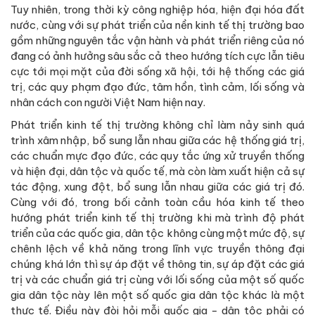
Tuy nhiên, trong thời kỳ công nghiệp hóa, hiện đại hóa đất
nước, cùng với sự phát triển của nền kinh tế thị trường bao
gồm những nguyên tắc vận hành và phát triển riêng của nó
đang có ảnh hưởng sâu sắc cả theo hướng tích cực lẫn tiêu
cực tới mọi mặt của đời sống xã hội, tới hệ thống các giá
trị, các quy phạm đạo đức, tâm hồn, tình cảm, lối sống và
nhân cách con người Việt Nam hiện nay.
Phát triển kinh tế thị trường không chỉ làm nảy sinh quá
trình xâm nhập, bổ sung lẫn nhau giữa các hệ thống giá trị,
các chuẩn mực đạo đức, các quy tắc ứng xử truyền thống
và hiện đại, dân tộc và quốc tế, mà còn làm xuất hiện cả sự
tác động, xung đột, bổ sung lẫn nhau giữa các giá trị đó.
Cùng với đó, trong bối cảnh toàn cầu hóa kinh tế theo
hướng phát triển kinh tế thị trường khi mà trình độ phát
triển của các quốc gia, dân tộc không cùng một mức độ, sự
chênh lệch về khả năng trong lĩnh vực truyền thông đại
chúng khá lớn thì sự áp đặt về thông tin, sự áp đặt các giá
trị và các chuẩn giá trị cùng với lối sống của một số quốc
gia dân tộc này lên một số quốc gia dân tộc khác là một
thực tế. Điều này đòi hỏi mỗi quốc gia - dân tộc phải có