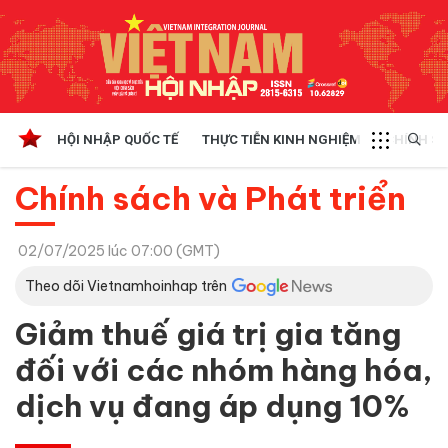
HỘI NHẬP QUỐC TẾ
THỰC TIỄN KINH NGHIỆM
CHÍNH SÁ
Chính sách và Phát triển
02/07/2025 lúc 07:00 (GMT)
Theo dõi Vietnamhoinhap trên
Giảm thuế giá trị gia tăng
đối với các nhóm hàng hóa,
dịch vụ đang áp dụng 10%