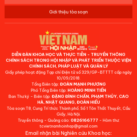
Giới thiệu tòa soạn
DIỄN ĐÀN KHOA HỌC VÀ THỰC TIỄN - TRUYỀN THÔNG
CHÍNH SÁCH TRONG HỘI NHẬP VÀ PHÁT TRIỂN THUỘC VIỆN
CHÍNH SÁCH, PHÁP LUẬT VÀ QUẢN LÝ
Giấy phép hoạt động Tạp chí Điện tử số 329/GP-BTTTT cấp ngày
10/09/2018.
Tổng Biên tập:
ĐOÀN MẠNH PHƯƠNG
Phó Tổng Biên tập:
HOÀNG MINH TIẾN
Ban Thư ký - Biên tập:
ĐẶNG ĐÌNH CHẤN, PHẠM THỦY, CAO
HÀ, NHẬT QUANG, ĐOÀN HIẾU
Tòa soạn:T8, Cung Trí thức Thành phố, Số 1 Tôn Thất Thuyết, Cầu
Giấy, Hà Nội.
Truyền thông - Quảng cáo:
0826166777
- Hòm thư:
tcvietnamhoinhap@gmail.com
Email nhận bài Nghiên cứu Khoa học: