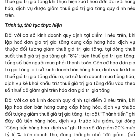
thuế giá trị gia tăng khi thực hiện xuất hóa đơn đối với hàng
hóa, dịch vụ được giảm thuế giá trị gia tăng quy định nêu
trên.
Trình tự, thủ tục thực hiện
Đối với cơ sở kinh doanh quy định tại điểm 1 nêu trên, khi
lập hoá đơn giá trị gia tăng cung cấp hàng hóa, dịch vụ
thuộc đối tượng giảm thuế giá trị gia tăng, tại dòng thuế
suất thuế giá trị gia tăng ghi “8%"; tiền thuế giá trị gia tăng;
tổng số tiền người mua phải thanh toán. Căn cứ hóa đơn giá
trị gia tăng, cơ sở kinh doanh bán hàng hóa, dịch vụ kê khai
thuế giá trị gia tăng đầu ra, cơ sở kinh doanh mua hàng hóa,
dịch vụ kê khai khấu trừ thuế giá trị gia tăng đầu vào theo
số thuế đã giảm ghi trên hóa đơn giá trị gia tăng.
Đối với cơ sở kinh doanh quy định tại điểm 2 nêu trên, khi
lập hoá đơn bán hàng cung cấp hàng hóa, dịch vụ thuộc
đối tượng giảm thuế giá trị gia tăng, tại cột “Thành tiền” ghi
đầy đủ tiền hàng hóa, dịch vụ trước khi giảm, tại dòng
“Cộng tiền hàng hóa, dịch vụ" ghi theo số đã giảm 20% mức
tỷ lệ % trên doanh thu, đồng thời ghi chú: “đã giảm... (số