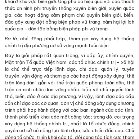
khai ở khu vực biên giới. Ứng phó có hiệu quả với các thách
thức an ninh phi truyền thống xuyên biên giới, xuyên quốc
gia, các hoạt động xâm phạm chủ quyền biên giới, biển,
đảo gây xung đột bằng biện pháp vũ trang, xâm hại lợi ích
quốc gia - dân tộc bằng biện pháp phi vũ trang.
Ba là,
chủ động phối hợp, tham gia xây dựng hệ thống
chính trị địa phương cơ sở vững mạnh toàn diện.
Đây là giải pháp rất quan trọng, vì cấp ủy, chính quyền,
Mặt trận Tổ quốc Việt Nam, các tổ chức chính trị - xã hội
là chủ thể trực tiếp lãnh đạo, chỉ đạo, quản lý, tuyên
truyền, vận động và tham gia các hoạt động xây dựng “thế
trận lòng dân” gắn với thế trận quốc phòng toàn dân, thế
trận an ninh nhân dân vững chắc, bảo vệ chủ quyền lãnh
thổ, biển, đảo ở các địa phương. Vì vậy, lãnh đạo các cấp
cần chỉ đạo các cơ quan, đơn vị chủ động xây dựng chương
trình phối hợp hành động với các ban, ngành của các tỉnh,
thành phố triển khai các mặt công tác; trong đó, coi trọng
xây dựng hệ thống chính trị, nhất là tổ chức đảng, chính
quyền cơ sở có năng lực lãnh đạo, sức chiến đấu cao. Chủ
động tổ chức, triển khai các tổ, đội công tác tích cực tham