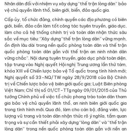
Nhân dân đối với nhiệm vụ xây dựng “thế trận lòng dân” bảo
vệ chủ quyền lãnh thổ, biên giới, biển, đảo quốc gia.
Cấp ủy, tổ chức đảng, chính quyền các địa phương có biên
giới, biển, đảo cần làm tốt công tác tuyên truyền, giáo dục,
làm cho cả hệ thống chính trị và toàn dân nhận thức sâu
sắc về mục tiêu: “Xây dựng “thế trận lòng dân” vững mạnh,
ổn định lâu dài trong nền quốc phòng toàn dân và thế trận
quốc phòng toàn dân gắn với thế trận an ninh nhân dân
vững chắc”. Nội dung tuyên truyền, giáo dục phải toàn diện,
tập trung vào Nghị quyết Hội nghị Trung ương lần thứ tám,
khóa XIII về Chiến lược bảo vệ Tổ quốc trong tình hình mới;
Nghị quyết số 33-NQ/TW ngày 28/9/2018 của Bộ Chính
trị về Chiến lược bảo vệ biên giới quốc gia; Luật Biên phòng
Việt Nam; Chỉ thị số 01/CT-TTg ngày 09/01/2015 của Thủ
tướng Chính phủ về việc tổ chức phong trào toàn dân tham
gia bảo vệ chủ quyền lãnh thổ, an ninh biên giới quốc gia
trong tình hình mới. Qua đó, làm cho cán bộ, đảng viên, lực
lượng vũ trang và toàn dân nhận thức rõ ý nghĩa, tầm quan
trọng và sự cần thiết phải xây dựng “lòng dân” và “thế trận
lòng dân” trong nền quốc phòng toàn dân gắn với nền an