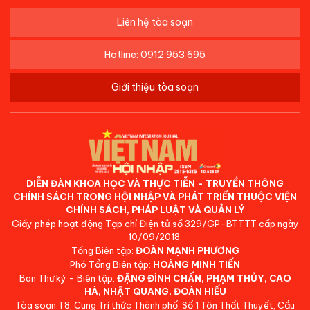
Liên hệ tòa soạn
Hotline: 0912 953 695
Giới thiệu tòa soạn
DIỄN ĐÀN KHOA HỌC VÀ THỰC TIỄN - TRUYỀN THÔNG
CHÍNH SÁCH TRONG HỘI NHẬP VÀ PHÁT TRIỂN THUỘC VIỆN
CHÍNH SÁCH, PHÁP LUẬT VÀ QUẢN LÝ
Giấy phép hoạt động Tạp chí Điện tử số 329/GP-BTTTT cấp ngày
10/09/2018.
Tổng Biên tập:
ĐOÀN MẠNH PHƯƠNG
Phó Tổng Biên tập:
HOÀNG MINH TIẾN
Ban Thư ký - Biên tập:
ĐẶNG ĐÌNH CHẤN, PHẠM THỦY, CAO
HÀ, NHẬT QUANG, ĐOÀN HIẾU
Tòa soạn:T8, Cung Trí thức Thành phố, Số 1 Tôn Thất Thuyết, Cầu