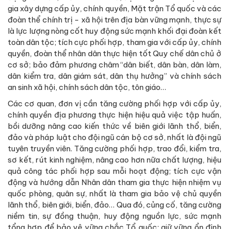
gia xây dựng cấp ủy, chính quyền, Mặt trận Tổ quốc và các
đoàn thể chính trị - xã hội trên địa bàn vững mạnh, thực sự
là lực lượng nòng cốt huy động sức mạnh khối đại đoàn kết
toàn dân tộc; tích cực phối hợp, tham gia với cấp ủy, chính
quyền, đoàn thể nhân dân thực hiện tốt Quy chế dân chủ ở
cơ sở; bảo đảm phương châm “dân biết, dân bàn, dân làm,
dân kiểm tra, dân giám sát, dân thụ hưởng” và chính sách
an sinh xã hội, chính sách dân tộc, tôn giáo…
Các cơ quan, đơn vị cần tăng cường phối hợp với cấp ủy,
chính quyền địa phương thực hiện hiệu quả việc tập huấn,
bồi dưỡng nâng cao kiến thức về biên giới lãnh thổ, biển,
đảo và pháp luật cho đội ngũ cán bộ cơ sở, nhất là đội ngũ
tuyên truyền viên. Tăng cường phối hợp, trao đổi, kiểm tra,
sơ kết, rút kinh nghiệm, nâng cao hơn nữa chất lượng, hiệu
quả công tác phối hợp sau mỗi hoạt động; tích cực vận
động và hướng dẫn Nhân dân tham gia thực hiện nhiệm vụ
quốc phòng, quân sự, nhất là tham gia bảo vệ chủ quyền
lãnh thổ, biên giới, biển, đảo… Qua đó, củng cố, tăng cường
niềm tin, sự đồng thuận, huy động nguồn lực, sức mạnh
tổng hợp để bảo vệ vững chắc Tổ quốc; giữ vững ổn định