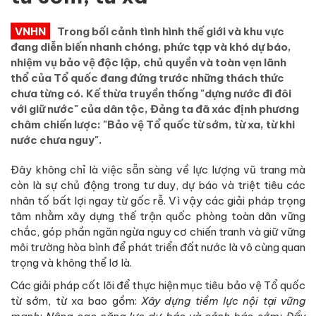
VNHN
Trong bối cảnh tình hình thế giới và khu vực
đang diễn biến nhanh chóng, phức tạp và khó dự báo,
nhiệm vụ bảo vệ độc lập, chủ quyền và toàn vẹn lãnh
thổ của Tổ quốc đang đứng trước những thách thức
chưa từng có. Kế thừa truyền thống "dựng nước đi đôi
với giữ nước" của dân tộc, Đảng ta đã xác định phương
châm chiến lược: "Bảo vệ Tổ quốc từ sớm, từ xa, từ khi
nước chưa nguy".
Đây không chỉ là việc sẵn sàng về lực lượng vũ trang mà
còn là sự chủ động trong tư duy, dự báo và triệt tiêu các
nhân tố bất lợi ngay từ gốc rễ. Vì vậy các giải pháp trọng
tâm nhằm xây dựng thế trận quốc phòng toàn dân vững
chắc, góp phần ngăn ngừa nguy cơ chiến tranh và giữ vững
môi trường hòa bình để phát triển đất nước là vô cùng quan
trọng và không thể lơ là.
Các giải pháp cốt lõi để thực hiện mục tiêu bảo vệ Tổ quốc
từ sớm, từ xa bao gồm:
Xây dựng tiềm lực nội tại vững