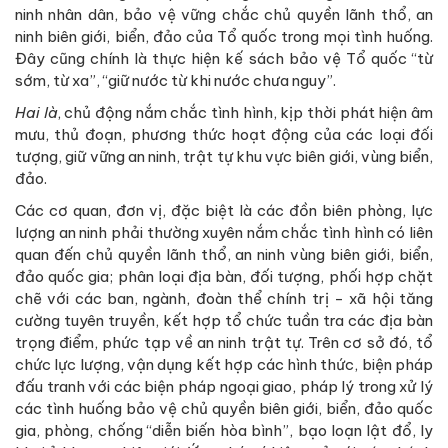
ninh nhân dân, bảo vệ vững chắc chủ quyền lãnh thổ, an
ninh biên giới, biển, đảo của Tổ quốc trong mọi tình huống.
Đây cũng chính là thực hiện kế sách bảo vệ Tổ quốc “từ
sớm, từ xa”, “giữ nước từ khi nước chưa nguy”.
Hai là
, chủ động nắm chắc tình hình, kịp thời phát hiện âm
mưu, thủ đoạn, phương thức hoạt động của các loại đối
tượng, giữ vững an ninh, trật tự khu vực biên giới, vùng biển,
đảo.
Các cơ quan, đơn vị, đặc biệt là các đồn biên phòng, lực
lượng an ninh phải thường xuyên nắm chắc tình hình có liên
quan đến chủ quyền lãnh thổ, an ninh vùng biên giới, biển,
đảo quốc gia; phân loại địa bàn, đối tượng, phối hợp chặt
chẽ với các ban, ngành, đoàn thể chính trị - xã hội tăng
cường tuyên truyền, kết hợp tổ chức tuần tra các địa bàn
trọng điểm, phức tạp về an ninh trật tự. Trên cơ sở đó, tổ
chức lực lượng, vận dụng kết hợp các hình thức, biện pháp
đấu tranh với các biện pháp ngoại giao, pháp lý trong xử lý
các tình huống bảo vệ chủ quyền biên giới, biển, đảo quốc
gia, phòng, chống “diễn biến hòa bình”, bạo loạn lật đổ, ly