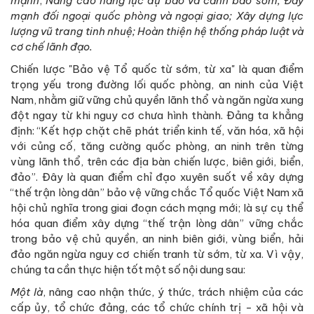
mạnh
;
Nâng cao năng lực dự báo và cảnh báo sớm; Đẩy
mạnh đối ngoại quốc phòng và ngoại giao; Xây dựng lực
lượng vũ trang tinh nhuệ; Hoàn thiện hệ thống pháp luật và
cơ chế lãnh đạo.
Chiến lược "Bảo vệ Tổ quốc từ sớm, từ xa" là quan điểm
trọng yếu trong đường lối quốc phòng, an ninh của Việt
Nam, nhằm giữ vững chủ quyền lãnh thổ và ngăn ngừa xung
đột ngay từ khi nguy cơ chưa hình thành. Đảng ta khẳng
định: “Kết hợp chặt chẽ phát triển kinh tế, văn hóa, xã hội
với củng cố, tăng cường quốc phòng, an ninh trên từng
vùng lãnh thổ, trên các địa bàn chiến lược, biên giới, biển,
đảo”. Đây là quan điểm chỉ đạo xuyên suốt về xây dựng
“thế trận lòng dân” bảo vệ vững chắc Tổ quốc Việt Nam xã
hội chủ nghĩa trong giai đoạn cách mạng mới; là sự cụ thể
hóa quan điểm xây dựng “thế trận lòng dân” vững chắc
trong bảo vệ chủ quyền, an ninh biên giới, vùng biển, hải
đảo ngăn ngừa nguy cơ chiến tranh từ sớm, từ xa. Vì vậy,
chúng ta cần thực hiện tốt một số nội dung sau:
Một là
, nâng cao nhận thức, ý thức, trách nhiệm của các
cấp ủy, tổ chức đảng, các tổ chức chính trị - xã hội và