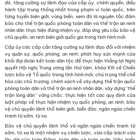
đó, tăng cường sự lãnh đạo của cấp ủy, chính quyền, điều
hành tập trung thống nhất trong phạm vi toàn quốc, trên
từng tuyến biên giới, vùng biển, xem đó là nguyên tắc đảm
bảo cho thế trận quốc phòng toàn dân và thế trận an ninh
nhân dân thực hiện đúng nhiệm vụ, đáp ứng yêu cầu bảo vệ
chủ quyền, an ninh biên giới quốc gia trong tình hình mới.
Cấp ủy các cấp cần tăng cường sự lãnh đạo đối với nhiệm
vụ quân sự, quốc phòng, an ninh; phát huy sức mạnh của
khối đại đoàn kết toàn dân tộc để thực hiện thắng lợi Nghị
quyết Hội nghị Trung ương lần thứ tám, khóa XIII về Chiến
lược bảo vệ Tổ quốc trong tình hình mới; chú trọng thể chế
hóa các chủ trương, chính sách về xây dựng thế trận quốc
phòng toàn dân và thế trận an ninh nhân dân, xây dựng “thế
trận lòng dân” vững chắc; thực hiện tốt các quy định của
luật pháp về thực hiện nhiệm vụ quốc phòng, an ninh, bảo
vệ chủ quyền lãnh thổ biên giới, biển đảo, ngăn ngừa chiến
tranh từ sớm, từ xa.
Bảo vệ chủ quyền lãnh thổ và ngăn ngừa chiến tranh từ
sớm, từ xa là một nhiệm vụ chiến lược, vừa cấp bách vừa
lâu dài của toàn Đảng, toàn dân và toàn quân. Việc triển