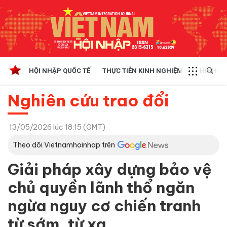
HỘI NHẬP QUỐC TẾ
THỰC TIỄN KINH NGHIỆM
CHÍNH SÁ
Nghiên cứu trao đổi
13/05/2026 lúc 18:15 (GMT)
Theo dõi Vietnamhoinhap trên
Giải pháp xây dựng bảo vệ
chủ quyền lãnh thổ ngăn
ngừa nguy cơ chiến tranh
từ sớm, từ xa