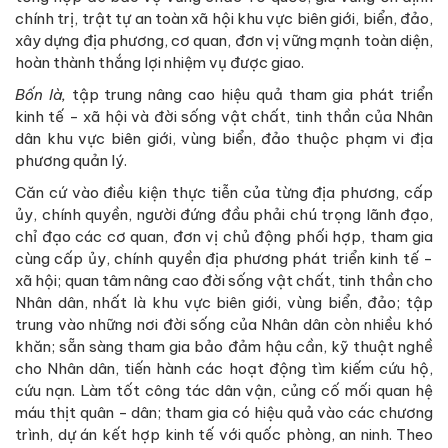
chính trị, trật tự an toàn xã hội khu vực biên giới, biển, đảo,
xây dựng địa phương, cơ quan, đơn vị vững mạnh toàn diện,
hoàn thành thắng lợi nhiệm vụ được giao.
Bốn là,
tập trung nâng cao hiệu quả tham gia phát triển
kinh tế - xã hội và đời sống vật chất, tinh thần của Nhân
dân khu vực biên giới, vùng biển, đảo thuộc phạm vi địa
phương quản lý.
Căn cứ vào điều kiện thực tiễn của từng địa phương, cấp
ủy, chính quyền, người đứng đầu phải chú trọng lãnh đạo,
chỉ đạo các cơ quan, đơn vị chủ động phối hợp, tham gia
cùng cấp ủy, chính quyền địa phương phát triển kinh tế -
xã hội; quan tâm nâng cao đời sống vật chất, tinh thần cho
Nhân dân, nhất là khu vực biên giới, vùng biển, đảo; tập
trung vào những nơi đời sống của Nhân dân còn nhiều khó
khăn; sẵn sàng tham gia bảo đảm hậu cần, kỹ thuật nghề
cho Nhân dân, tiến hành các hoạt động tìm kiếm cứu hộ,
cứu nạn. Làm tốt công tác dân vận, củng cố mối quan hệ
máu thịt quân - dân; tham gia có hiệu quả vào các chương
trình, dự án kết hợp kinh tế với quốc phòng, an ninh. Theo