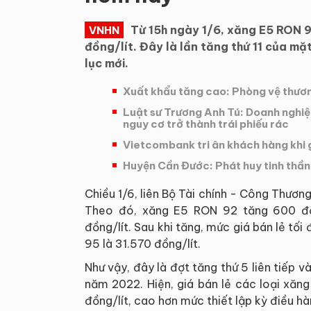
Từ 15h ngày 1/6, xăng E5 RON 
VNHN
đồng/lít. Đây là lần tăng thứ 11 của mặt
lục mới.
Xuất khẩu tăng cao: Phòng vệ thươ
Luật sư Trương Anh Tú: Doanh nghiệ
nguy cơ trở thành trái phiếu rác
Vietcombank tri ân khách hàng khi 
Huyện Cần Đước: Phát huy tinh thần
Chiều 1/6, liên Bộ Tài chính - Công Thương
Theo đó, xăng E5 RON 92 tăng 600 đồn
đồng/lít. Sau khi tăng, mức giá bán lẻ tố
95 là 31.570 đồng/lít.
Như vậy, đây là đợt tăng thứ 5 liên tiếp v
năm 2022. Hiện, giá bán lẻ các loại xăn
đồng/lít, cao hơn mức thiết lập kỳ điều h