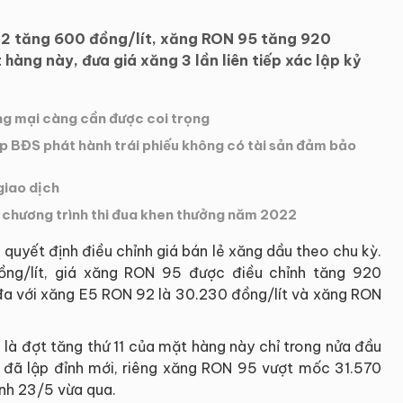
92 tăng 600 đồng/lít, xăng RON 95 tăng 920
 hàng này, đưa giá xăng 3 lần liên tiếp xác lập kỷ
ng mại càng cần được coi trọng
p BĐS phát hành trái phiếu không có tài sản đảm bảo
giao dịch
 chương trình thi đua khen thưởng năm 2022
 quyết định điều chỉnh giá bán lẻ xăng dầu theo chu kỳ.
g/lít, giá xăng RON 95 được điều chỉnh tăng 920
i đa với xăng E5 RON 92 là 30.230 đồng/lít và xăng RON
à là đợt tăng thứ 11 của mặt hàng này chỉ trong nửa đầu
g đã lập đỉnh mới, riêng xăng RON 95 vượt mốc 31.570
ành 23/5 vừa qua.