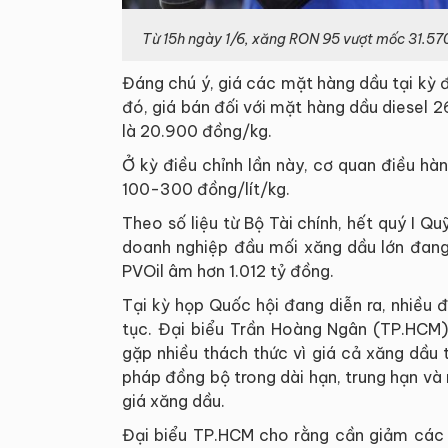
Từ 15h ngày 1/6, xăng RON 95 vượt mốc 31.570
Đáng chú ý, giá các mặt hàng dầu tại kỳ 
đó, giá bán đối với mặt hàng dầu diesel 
là 20.900 đồng/kg.
Ở kỳ điều chỉnh lần này, cơ quan điều hàn
100-300 đồng/lít/kg.
Theo số liệu từ Bộ Tài chính, hết quý I 
doanh nghiệp đầu mối xăng dầu lớn đang
PVOil âm hơn 1.012 tỷ đồng.
Tại kỳ họp Quốc hội đang diễn ra, nhiều đại
tục. Đại biểu Trần Hoàng Ngân (TP.HCM)
gặp nhiều thách thức vì giá cả xăng dầu
pháp đồng bộ trong dài hạn, trung hạn và 
giá xăng dầu.
Đại biểu TP.HCM cho rằng cần giảm các l