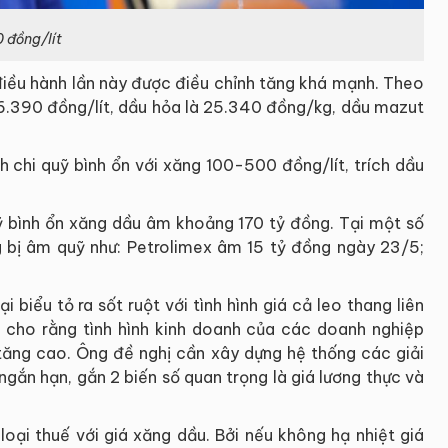
 đồng/lít
điều hành lần này được điều chỉnh tăng khá mạnh. Theo
26.390 đồng/lít, dầu hỏa là 25.340 đồng/kg, dầu mazut
h chi quỹ bình ổn với xăng 100-500 đồng/lít, trích dầu
Quỹ bình ổn xăng dầu âm khoảng 170 tỷ đồng. Tại một số
 bị âm quỹ như: Petrolimex âm 15 tỷ đồng ngày 23/5;
 biểu tỏ ra sốt ruột với tình hình giá cả leo thang liên
 cho rằng tình hình kinh doanh của các doanh nghiệp
 tăng cao. Ông đề nghị cần xây dựng hệ thống các giải
ngắn hạn, gắn 2 biến số quan trọng là giá lương thực và
oại thuế với giá xăng dầu. Bởi nếu không hạ nhiệt giá