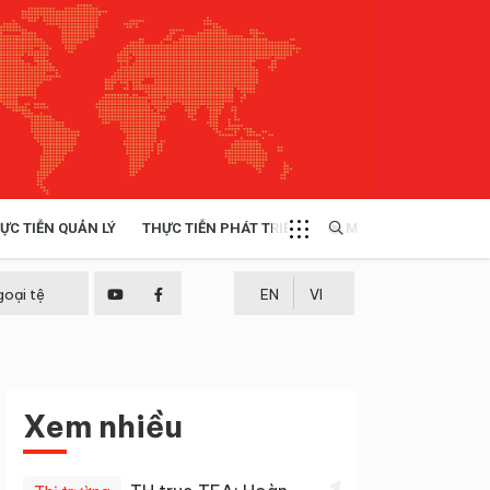
ỰC TIỄN QUẢN LÝ
THỰC TIỄN PHÁT TRIỂN
MULTIMEDIA
TÀI NGUYÊN - MÔI TRƯỜNG
goại tệ
EN
VI
THỰC TIỄN - KINH NGHIỆM
Xem nhiều