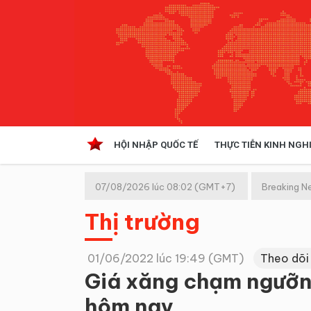
HỘI NHẬP QUỐC TẾ
THỰC TIỄN KINH NGH
HỘI NHẬP QUỐC TẾ
VĂN 
07/08/2026 lúc 08:02 (GMT+7)
Breaking N
Kinh tế hội nhập
Thị trường
Doanh nghiệp
NGHIÊN CỨU PHÁP LUẬT
THỰC
01/06/2022 lúc 19:49 (GMT)
Theo dõi
Giá xăng chạm ngưỡng
hôm nay