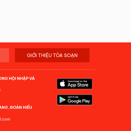
GIỚI THIỆU TÒA SOẠN
ONG HỘI NHẬP VÀ
.
ANG, ĐOÀN HIẾU
l.com