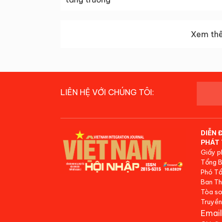
Xem thê
LIÊN HỆ VỚI CHÚNG TÔI:
DIỄN 
PHÁT 
Giấy p
Tổng B
Phó Tổ
Ban Th
Tòa so
Truyền
Email