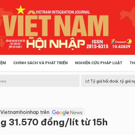
IỆM
CHÍNH SÁCH VÀ PHÁT TRIỂN
NGHIÊN CỨU PHÁP LUẬT
TH
HÓA XÃ HỘI
CHÍNH SÁCH
ews
Tỷ giá hối đoái, tỷ giá n
 TIỄN QUẢN LÝ
VIỆT NAM ĐIỂM ĐẾN
 Vietnamhoinhap trên
 31.570 đồng/lít từ 15h