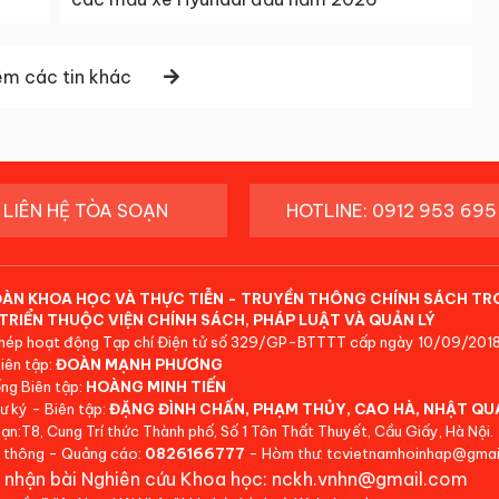
m các tin khác
LIÊN HỆ TÒA SOẠN
HOTLINE: 0912 953 695
ĐÀN KHOA HỌC VÀ THỰC TIỄN - TRUYỀN THÔNG CHÍNH SÁCH TR
TRIỂN THUỘC VIỆN CHÍNH SÁCH, PHÁP LUẬT VÀ QUẢN LÝ
hép hoạt động Tạp chí Điện tử số 329/GP-BTTTT cấp ngày 10/09/2018
iên tập:
ĐOÀN MẠNH PHƯƠNG
ng Biên tập:
HOÀNG MINH TIẾN
ư ký - Biên tập:
ĐẶNG ĐÌNH CHẤN, PHẠM THỦY, CAO HÀ, NHẬT QU
ạn:T8, Cung Trí thức Thành phố, Số 1 Tôn Thất Thuyết, Cầu Giấy, Hà Nội.
 thông - Quảng cáo:
0826166777
- Hòm thư: tcvietnamhoinhap@gmai
 nhận bài Nghiên cứu Khoa học: nckh.vnhn@gmail.com