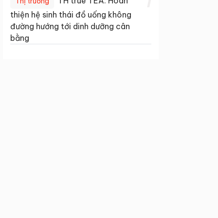
1
TH true TEA: Hoàn
Thị trường
thiện hệ sinh thái đồ uống không
đường hướng tới dinh dưỡng cân
bằng